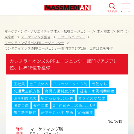
求人検索
メニュー
マーケティング・クリエイティブ 求人・転職エージェント
求人検索
関東
東京都
マーケティング担当
PRエージェンシー
マーケティング担当×PRエージェンシー
カンヌライオンズのPRエージェンシー部門でアジア1位、世界18位を獲得
カンヌライオンズのPRエージェンシー部門でアジア1
位、世界18位を獲得
正社員
土日祝休み
フレックスタイム制
転勤なし
交通費全額支給
育児支援制度充実
社宅・家賃補助制度
研修制度充実
駅から徒歩5分以内
オフィスが禁煙
服装自由
髪型自由
2年連続売上10％以上UP
第二新卒歓迎
語学を活かす-英語
Web面接
No.75319
職種
マーケティング職
業種
PRエージェンシー