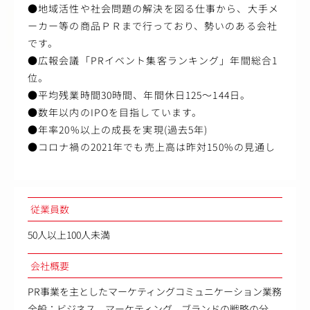
●地域活性や社会問題の解決を図る仕事から、大手メ
ーカー等の商品ＰＲまで行っており、勢いのある会社
です。
●広報会議「PRイベント集客ランキング」年間総合1
位。
●平均残業時間30時間、年間休日125～144日。
●数年以内のIPOを目指しています。
●年率20%以上の成長を実現(過去5年)
●コロナ禍の2021年でも売上高は昨対150%の見通し
従業員数
50人以上100人未満
会社概要
PR事業を主としたマーケティングコミュニケーション業務
全般：ビジネス、マーケティング、ブランドの戦略の分