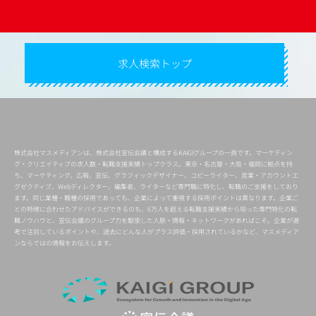
求人検索トップ
株式会社マスメディアンは、株式会社宣伝会議と構成するKAIGIグループの一員です。マーケティン
グ・クリエイティブの求人数・転職支援実績トップクラス。東京・名古屋・大阪・福岡に拠点を持
ち、マーケティング、広報、宣伝、グラフィックデザイナー、コピーライター、営業・アカウントエ
グゼクティブ、Webディレクター、編集者、ライターなど専門職に特化し、転職のご支援をしており
ます。同じ業種・職種の採用であっても、企業によって重視する採用ポイントは異なります。企業ご
との特徴に合わせたアドバイスができるのも、6万人を超える転職支援実績から培った専門特化の転
職ノウハウと、宣伝会議のグループ力を駆使した人脈・情報・ネットワークがあればこそ。企業が選
考で注目しているポイントや、過去にどんな人がプラス評価・採用されているかなど、マスメディア
ンならではの情報をお伝えします。