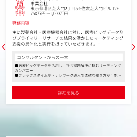
業種
事業会社
勤務地
東京都港区芝大門2丁目5-5住友芝大門ビル 12F
年収例
750万円～1,000万円
職務内容
主に製薬会社・医療機器会社に対し、医療ビッグデータ及
‹
›
びプライマリーリサーチの結果を活かしたマーケティング
支援の具体化と実行を担っていただきます。
【具体的な業務内容】
コンサルタントからの一言
・医師・患者を対象とした定性調査（インタビュー）の企
●医療ビッグデータを活用し、社会課題解決に挑むリーディング
画設計・モデレーター
カンパニー
・リサーチ結果に基づくインサイト抽出および報告書作成
●フレックスタイム制・テレワーク導入で柔軟な働き方が可能
・医療ビッグデータ（レセプトデータ等）を活用した定性
●製薬・医療機器業界向けマーケティング支援で専門性を発揮
調査のプランニング
・プロジェクトマネジメント
詳細を見る