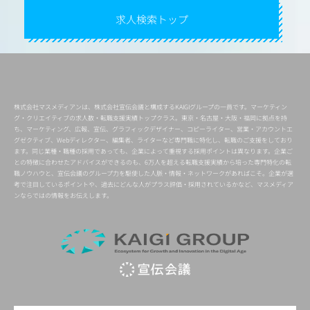
求人検索トップ
株式会社マスメディアンは、株式会社宣伝会議と構成するKAIGIグループの一員です。マーケティン
グ・クリエイティブの求人数・転職支援実績トップクラス。東京・名古屋・大阪・福岡に拠点を持
ち、マーケティング、広報、宣伝、グラフィックデザイナー、コピーライター、営業・アカウントエ
グゼクティブ、Webディレクター、編集者、ライターなど専門職に特化し、転職のご支援をしており
ます。同じ業種・職種の採用であっても、企業によって重視する採用ポイントは異なります。企業ご
との特徴に合わせたアドバイスができるのも、6万人を超える転職支援実績から培った専門特化の転
職ノウハウと、宣伝会議のグループ力を駆使した人脈・情報・ネットワークがあればこそ。企業が選
考で注目しているポイントや、過去にどんな人がプラス評価・採用されているかなど、マスメディア
ンならではの情報をお伝えします。