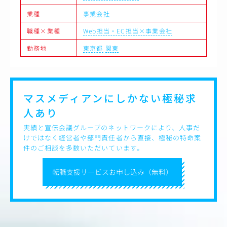
業種
事業会社
職種×業種
Web担当・EC担当×事業会社
勤務地
東京都
関東
マスメディアンにしかない
極秘求
人あり
実績と宣伝会議グループのネットワークにより、人事だ
けではなく経営者や部門責任者から直接、極秘の特命案
件のご相談を多数いただいています。
転職支援サービスお申し込み（無料）