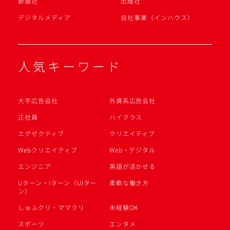
新聞社
出版社
デジタルメディア
自社事業（インハウス）
人気キーワード
大手広告会社
外資系広告会社
正社員
ハイクラス
エグゼクティブ
クリエイティブ
Webクリエイティブ
Web・デジタル
エンジニア
英語が活かせる
Uターン・Iターン（UIター
柔軟な働き方
ン）
しゅふクリ・ママクリ
未経験OK
スポーツ
エンタメ