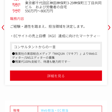
東京都千代田区神田神保町3-29神保町三丁目共同
勤務地
ビル および労働者の自宅
年収例
550万円～800万円
職務内容
‹
›
ご経験・適性を踏まえ、担当領域を決定します。
・ECサイトの売上目標（KGI）達成に向けたマーケティン
グ戦略・KPIの設計
・集客・購入促進・CRM施策の企画立案（キャンペーン、
コンサルタントからの一言
メルマガ、SNS、アプリなど）
●集英社の美容総合メディア『MAQUIA（マキア）』よりWebエ
・ファッションコンテンツの企画・拡散施策の立案・実行
ディター/SNSエディターの募集
・MD・CRM・編集部など関係部署と連携したプロジェク
●残業代100%支給で、待遇も魅力的です
トマネジメント
●福利厚生もしっかりしており、残業代も100%支給。安心して仕
・UI/UX改善およびアプリ・リアル店舗と連動した販促施
事に打ち込める環境があります
策の企画・実行
詳細を見る
・Google Analytics 4 （GA4）などを活用したデータ分析、
効果検証、レポート作成、改善提案
・定量パフォーマンスのモニタリングおよびPDCAの推進
・経営層へのレポーティング・プレゼンテーション
職種
Web担当・EC担当