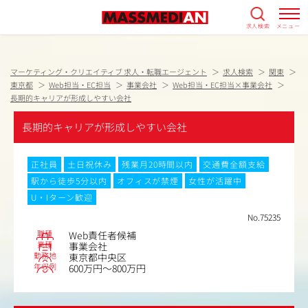
求人検索
メニュー
マーケティング・クリエイティブ 求人・転職エージェント
求人検索
関東
東京都
Web担当・EC担当
事業会社
Web担当・EC担当×事業会社
長期的キャリアが形成しやすい会社
長期的キャリアが形成しやすい会社
正社員
土日祝休み
残業月20時間以内
交通費全額支給
駅から徒歩5分以内
オフィスが禁煙
女性が活躍中
U・Iターン歓迎
No.75235
職種
Web責任者候補
業種
事業会社
勤務地
東京都中央区
年収例
600万円～800万円