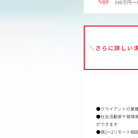
年収例
350万円～
＼さらに詳しい
●クライアントの業
●社会活動家や冒険
ができます
●週1～2リモート相