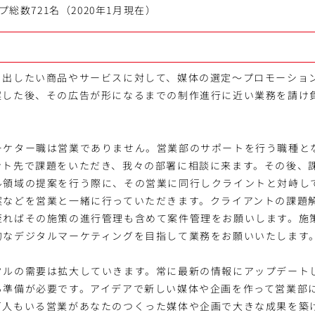
プ総数721名（2020年1月現在）
ち出したい商品やサービスに対して、媒体の選定～プロモーショ
案した後、その広告が形になるまでの制作進行に近い業務を請け
ーケター職は営業でありません。営業部のサポートを行う職種と
ント先で課題をいただき、我々の部署に相談に来ます。その後、
ル領域の提案を行う際に、その営業に同行しクライントと対峙し
案などを営業と一緒に行っていただきます。クライアントの課題
至ればその施策の進行管理も含めて案件管理をお願いします。施
的なデジタルマーケティングを目指して業務をお願いいたします
タルの需要は拡大していきます。常に最新の情報にアップデート
る準備が必要です。アイデアで新しい媒体や企画を作って営業部
百人もいる営業があなたのつくった媒体や企画で大きな成果を築