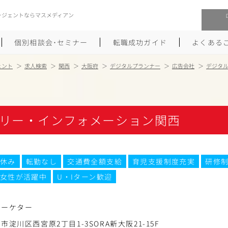
ージェントならマスメディアン
個別相談会･セミナー
転職成功ガイド
よくある
ェント
求人検索
関西
大阪府
デジタルプランナー
広告会社
デジタ
転職活動を始めるにあたり
メーカー・事業会社への転職
履歴書のつくり方
大手広告会社への転職
リー・インフォメーション関西
職務経歴書のつくり方
エグゼクティブ転職
ポートフォリオのつくり方
しゅふクリ･ママクリ転職
休み
転勤なし
交通費全額支給
育児支援制度充実
研修
女性が活躍中
U・Iターン歓迎
面接対策
年収アップ転職
未経験から広告業界への転職
Uターン･Iターン転職
マーケター
淀川区西宮原2丁目1-3SORA新大阪21-15F