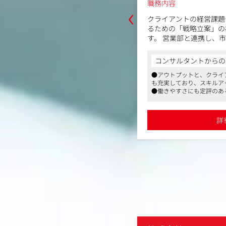
‹
職務内容
営課題やマーケティング課題を解決す
総合広告代理店のメディ
案」の核となる業務を担当いただきま
お任せします。
携し、市場調査や消費者インサイトの
・キャスティング（芸能
ド骨子の策定、コミュニケーション全
の窓口業務）
、論理的なバックボーンの構築を一貫
・イベントの企画・立案
からの一言
コンサルタントからの
きます。 クリエイティブやプロモー
・TVPRなどのPR業務
クライアントの業種の幅広さ、また研修
●クライアントの業種の幅
リエンテーション、効果測定の設計・
務）
キルアップを目指せます
スキルアップを目指せます
要な要素です。
・プレスリリースの作成
評のある同社。若い方から、ベテラン
●社会活動家や冒険家とし
、幅広い世代の方のための取り組みがな
生活動やインバウンド事業
＜主な業務内容＞
ます
P分析などのフレームワークを用いた市
●芸能事務所やキャステ
●弊社からも紹介実績多数
詳細を見る
詳
ット分析
●イベント企画、立案、
イトの抽出およびカスタマージャーニ
●TVPRなどプロモーシ
●PR業務におけるテレ
セプト、コミュニケーション戦略の立
雑誌の編集者などの開拓
●PR業務におけるプレ
論理構築）、営業同行、プレゼンテー
量・定性）の設計・実査・分析
終了後の効果検証および次フェーズへ