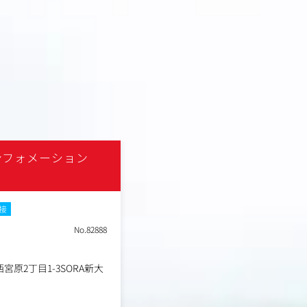
ンフォメーション
株式会社デイリー・インフ
関西
土日祝休み
転勤なし
No.81523
職種
営業
業種
広告会社
原2丁目1-3SORA新大
大阪府大阪市淀川区西宮原2丁
勤務地
阪21-15F
年収例
300万円～800万円