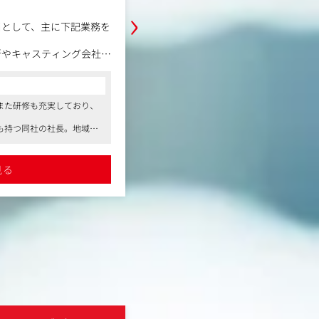
›
職務内容
的とした各種イベントの企
総合広告事業部の営業職として、ク
当いただきます。営業部に
決に向けた広告提案を行います。交
～提案～進行～実施～振り
告、駅看板など）をはじめ、ラジオ
ング・ディレクションを行
聞広告、イベント企画など、幅広い
じて外部パートナー（イベ
クライアントのブランディングやプ
コンサルタントからの一言
ザイナー、派遣会社など）
をお願いします。
の業種の幅広さ、また研修
●クライアントの業種の幅広さ、また研
に含まれます。
目指せます
スキルアップを目指せます
顔も持つ同社の社長。地域
●社会活動家や冒険家としての顔も持つ
積極的に取り組む事ができ
生活動やインバウンド事業にも積極的に
セプトの策定・戦略立案・
ます
。若い方から、ベテラン
●弊社からも紹介実績多数ございます。
見る
詳細を見る
の方のための取り組みがな
案、プレゼンテーション、
ン、現場ディレクション
協力会社との調整、進捗管
・振り返り