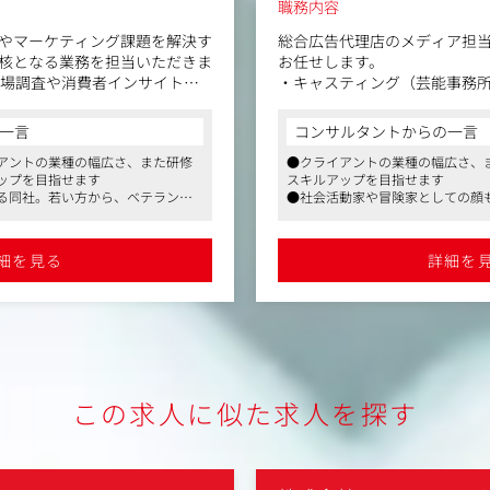
職務内容
ア担当として、主に下記業務を
クライアントの課題解決を目
画・ディレクション業務を担
事務所やキャスティング会社と
同行しヒアリング～企画立案
返りまで、一貫したプランニ
っていただきます。必要に応
一言
コンサルタントからの一言
（制作会社やPR会社との窓口業
ント運営会社、施工会社、デ
広さ、また研修も充実しており、
●アウトプットと、クライアント
の発掘、交渉・折衝も本業務
も充実しており、スキルアップを
・配信
ての顔も持つ同社の社長。地域創
●社会活動家や、冒険家としての
＜具体的には＞
にも積極的に取り組むことができ
創生活動やインバウンド事業にも
・イベント全体の設計・コン
ます
ィング会社との窓口業務
企画
ございます。
●働きやすさにも定評のある同社
細を見る
詳細を
層、男女に関わらず、幅広い世代
ディレクション業務
・企画書作成、営業同行・提
されています
ョン業務のPR会社との窓口業務
案件進行、管理
ビのディレクターや制作会社、
・イベント制作ディレクショ
・社内営業、クライアントや
スリリースの作成、配信など
理
・イベント実施後の効果測定
この求人に似た求人を探す