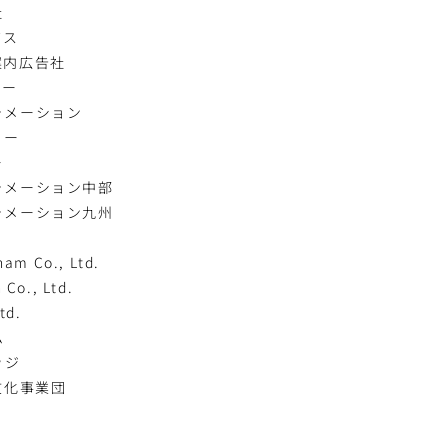
社
グス
案内広告社
リー
ォメーション
リー
ー
ォメーション中部
ォメーション九州
nam Co., Ltd.
 Co., Ltd.
td.
ム
レッジ
文化事業団