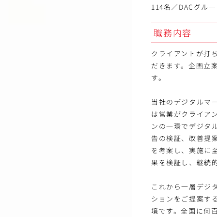
114名／DACグルー
職務内容
クライアントが打
だきます。企画立
す。
当社のデジタルマ
は営業がクライア
ンの一環でデジタ
告の検証、改善提
を考案し、実施に
果を検証し、継続
これから一層デジ
ションをご提案す
境です。全国に何