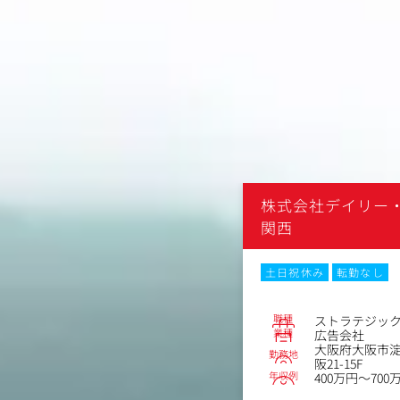
リー・インフォメーション
株式会社デイリー
関西
なし
土日祝休み
転勤なし
No.84571
職種
ジックプランナー
キャスティン
業種
広告会社
阪市淀川区西宮原2丁目1-3SORA新大
大阪府大阪市淀川
勤務地
阪21-15F
年収例
～700万円
300万円～700