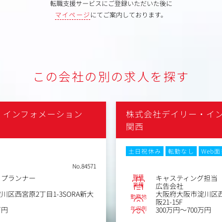
転職支援サービスにご登録いただいた後に
マイページ
にてご案内しております。
この会社の別の求人を探す
・インフォメーション
株式会社デイリー・イ
関西
Web面接
土日祝休み
転勤なし
No.82888
職種
グ担当
イベントプランナー
業種
広告会社
区西宮原2丁目1-3SORA新大
大阪府大阪市淀川区西宮
勤務地
阪21-15F
年収例
万円
450万円～700万円