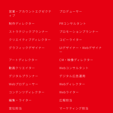
営業・アカウントエグゼクテ
プロデューサー
ィブ
制作ディレクター
PRコンサルタント
ストラテジックプランナー
プロモーションプランナー
クリエイティブディレクター
コピーライター
グラフィックデザイナー
UIデザイナー・Webデザイナ
ー
アートディレクター
CM・映像ディレクター
動画クリエイター
Webコンサルタント
デジタルプランナー
デジタル広告運用
Webプロデューサー
Webディレクター
コンテンツディレクター
Webライター
編集・ライター
広報担当
宣伝担当
マーケティング担当