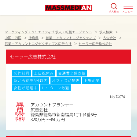
求人検索
メニュー
マーケティング・クリエイティブ 求人・転職エージェント
求人検索
中国・四国
徳島県
営業・アカウントエグゼクティブ
広告会社
営業・アカウントエグゼクティブ×広告会社
セーラー広告株式会社
セーラー広告株式会社
契約社員
土日祝休み
交通費全額支給
駅から徒歩5分以内
オフィスが禁煙
上場企業
女性が活躍中
U・Iターン歓迎
No.74074
職種
アカウントプランナー
業種
広告会社
勤務地
徳島県徳島市新南福島1丁目4番6号
年収例
320万円～450万円