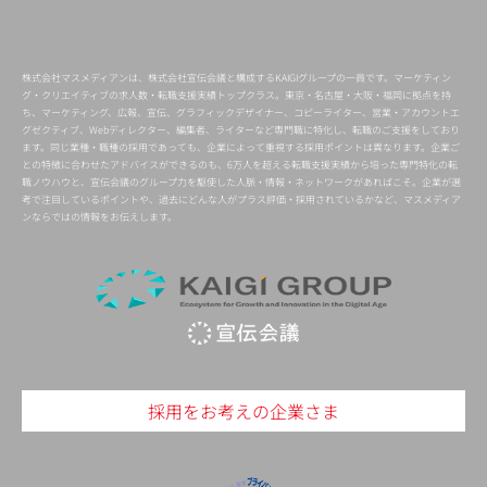
株式会社マスメディアンは、株式会社宣伝会議と構成するKAIGIグループの一員です。マーケティン
グ・クリエイティブの求人数・転職支援実績トップクラス。東京・名古屋・大阪・福岡に拠点を持
ち、マーケティング、広報、宣伝、グラフィックデザイナー、コピーライター、営業・アカウントエ
グゼクティブ、Webディレクター、編集者、ライターなど専門職に特化し、転職のご支援をしており
ます。同じ業種・職種の採用であっても、企業によって重視する採用ポイントは異なります。企業ご
との特徴に合わせたアドバイスができるのも、6万人を超える転職支援実績から培った専門特化の転
職ノウハウと、宣伝会議のグループ力を駆使した人脈・情報・ネットワークがあればこそ。企業が選
考で注目しているポイントや、過去にどんな人がプラス評価・採用されているかなど、マスメディア
ンならではの情報をお伝えします。
採用をお考えの企業さま