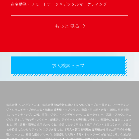
在宅勤務・リモートワーク×デジタルマーケティング
もっと見る
求人検索トップ
株式会社マスメディアンは、株式会社宣伝会議と構成するKAIGIグループの一員です。マーケティン
グ・クリエイティブの求人数・転職支援実績トップクラス。東京・名古屋・大阪・福岡に拠点を持
ち、マーケティング、広報、宣伝、グラフィックデザイナー、コピーライター、営業・アカウントエ
グゼクティブ、Webディレクター、編集者、ライターなど専門職に特化し、転職のご支援をしており
ます。同じ業種・職種の採用であっても、企業によって重視する採用ポイントは異なります。企業ご
との特徴に合わせたアドバイスができるのも、6万人を超える転職支援実績から培った専門特化の転
職ノウハウと、宣伝会議のグループ力を駆使した人脈・情報・ネットワークがあればこそ。企業が選