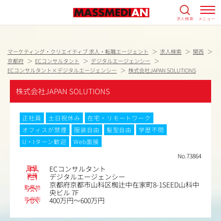
求人検索
メニュー
マーケティング・クリエイティブ 求人・転職エージェント
求人検索
関西
京都府
ECコンサルタント
デジタルエージェンシー
ECコンサルタント×デジタルエージェンシー
株式会社JAPAN SOLUTIONS
株式会社JAPAN SOLUTIONS
正社員
土日祝休み
在宅・リモートワーク
オフィスが禁煙
服装自由
髪型自由
学歴不問
U・Iターン歓迎
Web面接
No.73864
職種
ECコンサルタント
業種
デジタルエージェンシー
京都府京都市山科区椥辻中在家町8-1SEED山科中
勤務地
央ビル 7F
年収例
400万円～600万円