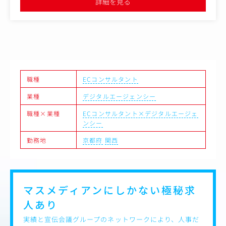
詳細を見る
・メンバーのマネジメント
コンサルティング業務にはモールへの流入数を増やすため
の施策提案もお任せしますので、Web広告やSNSなどさま
ざまな媒体を駆使して売上増加につなげていただきます。
店舗や商品を出せば売れる時代は終わり、今後は国内の主
要モールや専門モール、自社ECに加えてSNSまで数万点の
商品の中からトップ10になるレベルの戦略が必要になって
職種
ECコンサルタント
います。さらにユーザーの購買行動は多岐に渡り、各ECモ
ールを横断し情報を収集し購買に至ります。
業種
デジタルエージェンシー
メーカーは今、そのEC攻略をする上で戦略を求めており、
今回はそのメーカーの戦略立案を担う人材を募集します。
職種×業種
ECコンサルタント×デジタルエージェ
ンシー
勤務地
京都府
関西
マスメディアンにしかない
極秘求
人あり
実績と宣伝会議グループのネットワークにより、人事だ