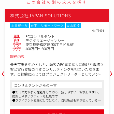
この会社の別の求人を探す
株式会社JAPAN SOLUTIONS
土日祝休み
在宅・リモートワーク
Web面接
No.77474
職種
ECコンサルタント
業種
デジタルエージェンシー
勤務地
東京都新宿区新宿6丁目ビル8F
年収例
400万円～600万円
職務内容
楽天市場を中心とした、顧客のEC事業拡大に向けた戦略立
‹
›
案と実行支援の伴走コンサルティングを担当いただきま
す。ご経験に応じてはプロジェクトリーダーとしてメンバ
ーのマネジメント業務も行っていただきます。
コンサルタントからの一言
■具体的には
●20代の方が多く在籍をしており、話しやすい、相談しやすい、
・クライアント窓口
提案しやすいフラットな社風です
・制作ディレクション（商品ページなど）
●クライアント支援だけではなく、自社製品も取り扱っているた
・Web広告、SNSなどを用いた集客施策立案
めPDCAを回しやすい環境です
・EC領域のコンサルティング（戦略立案、モール運営等）
●四半期ごとに昇給があり、結果をだされる方は昇格が早い会社
・データ管理業務
です