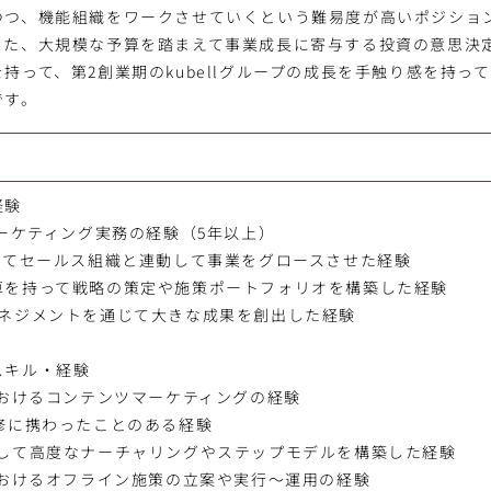
つつ、機能組織をワークさせていくという難易度が高いポジショ
また、大規模な予算を踏まえて事業成長に寄与する投資の意思決
持って、第2創業期のkubellグループの成長を手触り感を持っ
です。
経験
マーケティング実務の経験（5年以上）
いてセールス組織と連動して事業をグロースさせた経験
算を持って戦略の策定や施策ポートフォリオを構築した経験
マネジメントを通じて大きな成果を創出した経験
スキル・経験
におけるコンテンツマーケティングの経験
修に携わったことのある経験
用して高度なナーチャリングやステップモデルを構築した経験
におけるオフライン施策の立案や実行～運用の経験