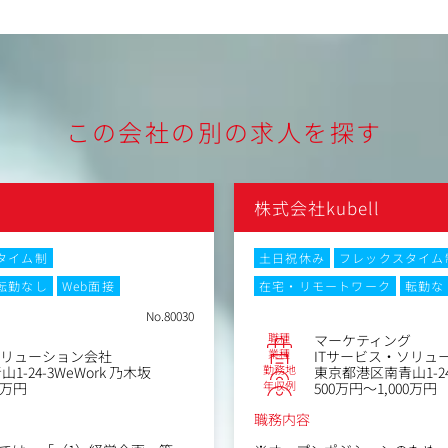
この会社の別の求人を探す
株式会社kubell
タイム制
土日祝休み
フレックスタイム
転勤なし
Web面接
在宅・リモートワーク
転勤な
No.80030
職種
マーケティング
業種
ソリューション会社
ITサービス・ソリュ
勤務地
24-3WeWork 乃木坂
東京都港区南青山1-24-
年収例
0万円
500万円～1,000万円
職務内容