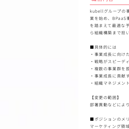
kubellグルー
業を始め、BPaa
を踏まえて最適な
ら組織構築まで担
■具体的には
・事業成長に向け
・戦略がスピーデ
・複数の事業群を扱
・事業成長に貢献
・組織マネジメン
【変更の範囲】
部署異動などによ
■ポジションのメ
マーケティング領