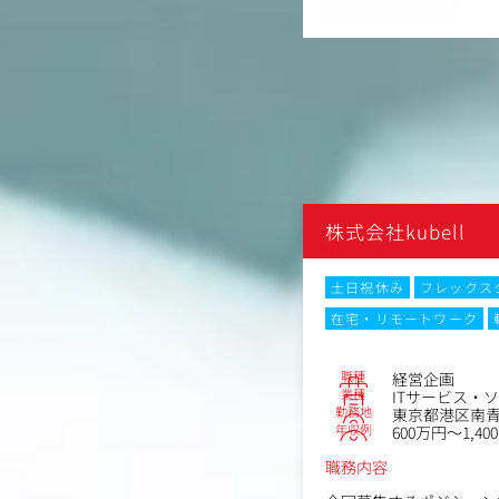
l
株式会社kubell
クスタイム制
土日祝休み
フレックス
ク
転勤なし
Web面接
在宅・リモートワーク
No.75358
職種
ドセールス_オープンポジション
経営企画
業種
ス・ソリューション会社
ITサービス・
勤務地
新橋1-1-1WeWork 日比谷FORT T
東京都港区南青山1-
年収例
600万円～1,40
600万円
職務内容