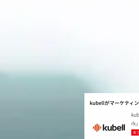
kubellがマーケテ
k
r
東