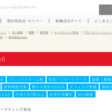
ージェントならマスメディアン
個別相談会･セミナー
転職成功ガイド
よくある
ェント
求人検索
関東
東京都
マーケティング担当
ITサービス・ソリュ
会社
株式会社kubell
転職活動を始めるにあたり
メーカー・事業会社への転職
履歴書のつくり方
大手広告会社への転職
ll
職務経歴書のつくり方
エグゼクティブ転職
ポートフォリオのつくり方
しゅふクリ･ママクリ転職
み
フレックスタイム制
在宅・リモートワーク
副業・兼業
研修制度充実
駅から徒歩5分以内
オフィスが禁煙
服装
面接対策
年収アップ転職
以上UP
中途入社5割以上
女性が活躍中
Web面接
未経験から広告業界への転職
Uターン･Iターン転職
マーケティング担当