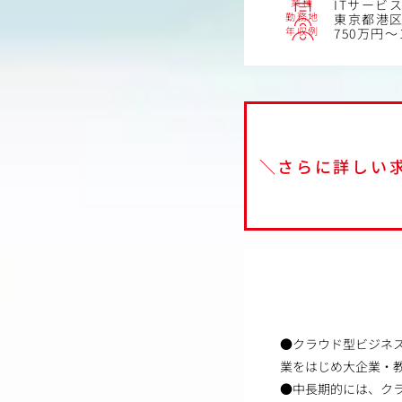
業種
ITサービ
勤務地
東京都港区南
年収例
750万円～
＼さらに詳しい
●クラウド型ビジネス
業をはじめ大企業・
●中長期的には、ク