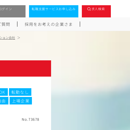
ログイン
転職支援サービスお申し込み
求人検索
ご質問
採用をお考えの企業さま
ーション会社
OK
転勤なし
自由
上場企業
No.73678