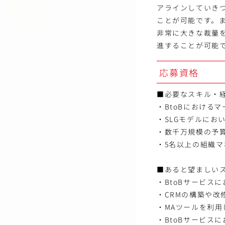
アラインしていき
ことが可能です。
非常に大きな裁量を
進することが可能
応募資格
■必要なスキル・
・BtoBにおける
・SLGモデルにお
・数千万規模の予
・5名以上の組織
■あると望ましい
・BtoBサービス
・CRMの構築や改
・MAツールを利
・BtoBサービス