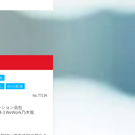
株式会社kubell
制
土日祝休み
フレックスタイム制
し
Web面接
在宅・リモートワーク
転勤なし
We
No.77134
職種
インサイドセールス_オープ
業種
ーション会社
ITサービス・ソリューショ
3 WeWork乃木坂
東京都港区西新橋1-1-1WeWor
勤務地
OWER
年収例
402万円～600万円
職務内容