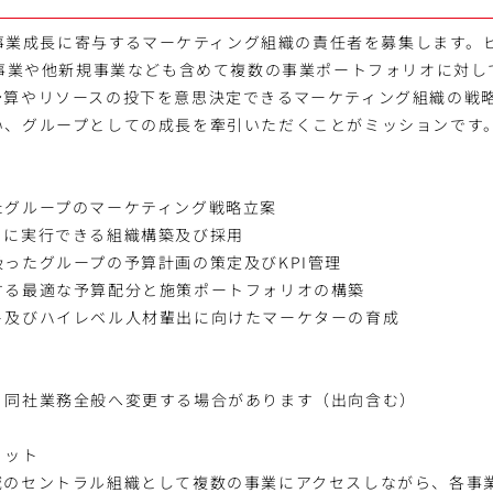
プの事業成長に寄与するマーケティング組織の責任者を募集します
S事業や他新規事業なども含めて複数の事業ポートフォリオに対
予算やリソースの投下を意思決定できるマーケティング組織の戦
い、グループとしての成長を牽引いただくことがミッションです
たグループのマーケティング戦略立案
ィに実行できる組織構築及び採用
ったグループの予算計画の策定及びKPI管理
する最適な予算配分と施策ポートフォリオの構築
ト及びハイレベル人材輩出に向けたマーケターの育成
り同社業務全般へ変更する場合があります（出向含む）
リット
域のセントラル組織として複数の事業にアクセスしながら、各事