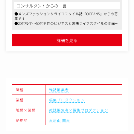
コンテンツだけでなく、新しいトレンドや市場を創ること
コンサルタントからの一言
が今の編集者の必須スキルだと思っています。
●メンズファッション＆ライフスタイル誌『OCEANS』からの募
そのため、リサーチ、企画立案、取材＆撮影、各ブランド
集です
の展示会やレセプションの出席など業務は多岐に渡りま
●20代後半～50代男性のビジネスと趣味ライフスタイルの両面か
す。
らリーチしているのが、強みです
●１号につき特集、連載、タイアップなどを複数の企画を担当い
クライアントへのプロジェクト立案、『OCEANS』内での
ただきます
詳細を見る
●フリーアドレスで、開放的なオフィスです。働き方はリモート
企画立案（例：ファッション特集、グローバルブランドと
と出勤のハイブリッドが可能。クライアントワークに合わせた柔
の協業企画など）、ラフコンテ作成、撮影手配・キャステ
軟な働き方ができます
ィング・撮影日当日のディレクション、取材・原稿執筆・
DTPによる入稿・校了作業担当企画のコスト管理、展示会
などでの情報収集やクライアントとの打ち合わせ・コミュ
ニケーションなど
職種
雑誌編集者
業種
編集プロダクション
職種×業種
雑誌編集者×編集プロダクション
勤務地
東京都
関東