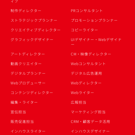
ィブ
制作ディレクター
PRコンサルタント
ストラテジックプランナー
プロモーションプランナー
クリエイティブディレクター
コピーライター
グラフィックデザイナー
UIデザイナー・Webデザイナ
ー
アートディレクター
CM・映像ディレクター
動画クリエイター
Webコンサルタント
デジタルプランナー
デジタル広告運用
Webプロデューサー
Webディレクター
コンテンツディレクター
Webライター
編集・ライター
広報担当
宣伝担当
マーケティング担当
販売促進担当
CRM・顧客データ活用
インハウスライター
インハウスデザイナー