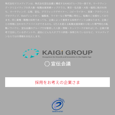
株式会社マスメディアンは、株式会社宣伝会議と構成するKAIGIグループの一員です。マーケティン
グ・クリエイティブの求人数・転職支援実績トップクラス。東京・名古屋・大阪・福岡に拠点を持
ち、マーケティング、広報、宣伝、グラフィックデザイナー、コピーライター、営業・アカウントエ
グゼクティブ、Webディレクター、編集者、ライターなど専門職に特化し、転職のご支援をしており
ます。同じ業種・職種の採用であっても、企業によって重視する採用ポイントは異なります。企業ご
との特徴に合わせたアドバイスができるのも、6万人を超える転職支援実績から培った専門特化の転
職ノウハウと、宣伝会議のグループ力を駆使した人脈・情報・ネットワークがあればこそ。企業が選
考で注目しているポイントや、過去にどんな人がプラス評価・採用されているかなど、マスメディア
ンならではの情報をお伝えします。
採用をお考えの企業さま