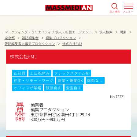
求人検索
メニュー
マーケティング・クリエイティブ 求人・転職エージェント
求人検索
関東
東京都
雑誌編集者
編集プロダクション
雑誌編集者×編集プロダクション
株式会社FMJ
株式会社FMJ
正社員
土日祝休み
フレックスタイム制
在宅・リモートワーク
副業・兼業OK
転勤なし
オフィスが禁煙
服装自由
髪型自由
No.73221
職種
編集者
業種
編集プロダクション
勤務地
東京都世田谷区瀬田4丁目29-14
年収例
300万円～800万円