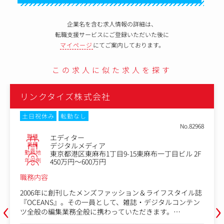
企業名を含む求人情報の詳細は、
転職支援サービスにご登録いただいた後に
マイページ
にてご案内しております。
この求人に似た求人を探す
リンクタイズ株式会社
土日祝休み
転勤なし
No.82968
職種
エディター
業種
デジタルメディア
勤務地
東京都港区東麻布1丁目9-15東麻布一丁目ビル 2F
年収例
450万円～600万円
職務内容
2006年に創刊したメンズファッション＆ライフスタイル誌
‹
›
『OCEANS』。その一員として、雑誌・デジタルコンテン
ツ全般の編集業務全般に携わっていただきます。
求めているのは「プロジェクトを生める編集者」です。