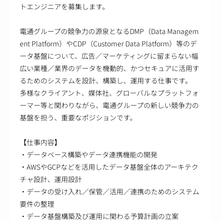
トエンジニアを募集します。
電通グループの競争力の源泉となるDMP（Data Managem
ent Platform）やCDP（Customer Data Platform）等のデ
ータ基盤について、広告／マーケティングに留まらない幅
広い業種／業界のデータを機動的、かつセキュアに活用す
るためのシステムを設計、構築し、運用する仕事です。
多様なクライアント、媒体社、グローバルなプラットフォ
ーマー等と関わりながら、電通グループの新しい競争力の
基盤を担う、重要なポジションです。
【仕事内容】
・データベース構築やデータ連携機能の開発
・AWSやGCPなどを活用したデータ基盤全体のアーキテク
チャ設計、運用設計
・データの受け入れ／保管／活用／連携のためのシステム
要件の整理
・データ基盤構築及び運用に関わる予算計画の立案