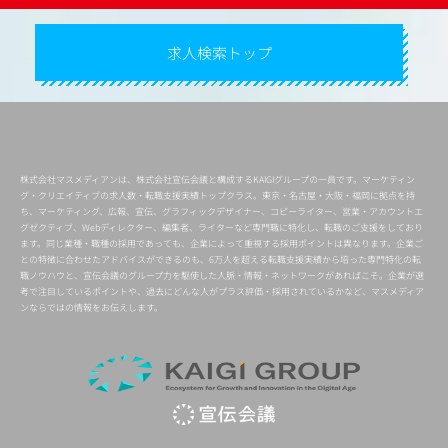
求人検索トップ
株式会社マスメディアンは、株式会社宣伝会議と構成するKAIGIグループの一員です。マーケティン
グ・クリエイティブの求人数・転職支援実績トップクラス。東京・名古屋・大阪・福岡に拠点を持
ち、マーケティング、広報、宣伝、グラフィックデザイナー、コピーライター、営業・アカウントエ
グゼクティブ、Webディレクター、編集者、ライターなど専門職に特化し、転職のご支援をしており
ます。同じ業種・職種の採用であっても、企業によって重視する採用ポイントは異なります。企業ご
との特徴に合わせたアドバイスができるのも、6万人を超える転職支援実績から培った専門特化の転
職ノウハウと、宣伝会議のグループ力を駆使した人脈・情報・ネットワークがあればこそ。企業が選
考で注目しているポイントや、過去にどんな人がプラス評価・採用されているかなど、マスメディア
ンならではの情報をお伝えします。