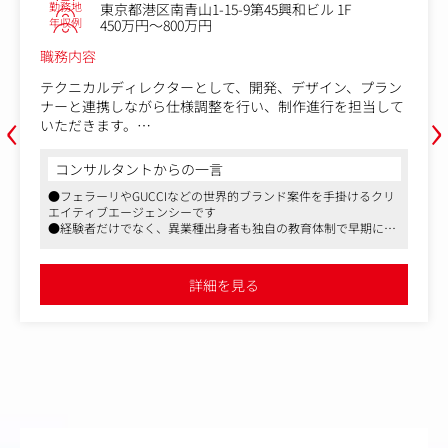
勤務地
東京都港区南青山1-15-9第45興和ビル 1F
年収例
450万円～800万円
職務内容
テクニカルディレクターとして、開発、デザイン、プラン
‹
›
ナーと連携しながら仕様調整を行い、制作進行を担当して
いただきます。
Webサイト制作やAR/VRなどのデジタルコンテンツ開発を
進める中で、要件定義から開発計画、実装方法の検討、進
コンサルタントからの一言
行管理まで幅広く携わり、プロジェクトの成功を導く重要
●フェラーリやGUCCIなどの世界的ブランド案件を手掛けるクリ
な役割を担います。プロモーションの性質上、最新技術を
エイティブエージェンシーです
キャッチアップしつつ、新たな顧客体験価値を創造するや
●経験者だけでなく、異業種出身者も独自の教育体制で早期に活
りがいを感じられるポジションです。
躍されている方が多いです
●やった分が報酬に反映される仕組みがあり、成長意欲のある方
■具体的には
にオススメです
詳細を見る
・プロジェクトの仕様調整・進行管理（同時に3～5案件を
並行して担当）
・要件定義・開発計画・実装方法の検討
・開発チームやプランナーとの密なコミュニケーションに
よるプロジェクト推進
・新しい技術のキャッチアップと顧客体験価値の設計