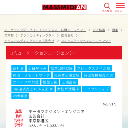
求人検索
メニュー
マーケティング・クリエイティブ 求人・転職エージェント
求人検索
関東
東京都
テクニカルディレクター
広告会社
テクニカルディレクター×広告会社
コミュニケーションエージェンシー
コミュニケーションエージェンシー
正社員
土日祝休み
始業10時以降
フレックスタイム制
在宅・リモートワーク
交通費全額支給
育児支援制度充実
オフィスが禁煙
髪型自由
上場企業
2年連続売上10％以上UP
女性が活躍中
エグゼクティブ
Web面接
No.72171
職種
データマネジメントエンジニア
業種
広告会社
勤務地
東京都港区
年収例
500万円～1,500万円