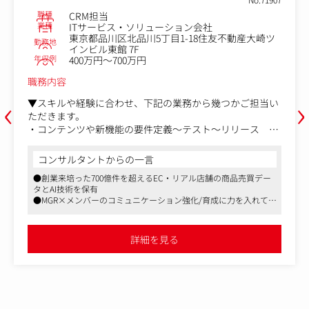
職種
CRM担当
業種
ITサービス・ソリューション会社
東京都品川区北品川5丁目1-18住友不動産大崎ツ
勤務地
インビル東館 7F
年収例
400万円～700万円
職務内容
‹
›
▼スキルや経験に合わせ、下記の業務から幾つかご担当い
ただきます。
・コンテンツや新機能の要件定義～テスト～リリース ま
での一連のディレクション
・KPI管理、リリース後の効果検証、レポーティング
コンサルタントからの一言
・アクセス解析、課題分析と改善提案
●創業来培った700億件を超えるEC・リアル店舗の商品売買デー
・UX/UI改善
タとAI技術を保有
・ユーザーの利用頻度の最大化を目指したマーケティング
●MGR×メンバーのコミュニケーション強化/育成に力を入れてま
の企画
す！
・セールス、マーケティング、制作会社との折衝
●リモート制度有り
詳細を見る