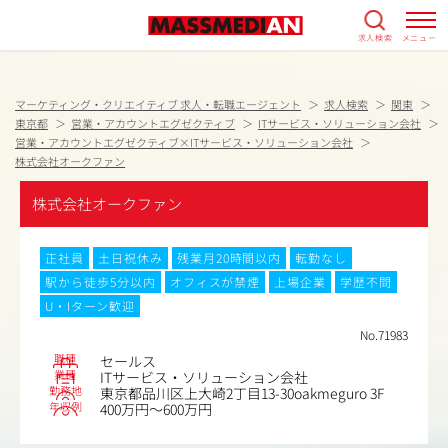
求人検索
メニュー
マーケティング・クリエイティブ 求人・転職エージェント
求人検索
関東
東京都
営業・アカウントエグゼクティブ
ITサービス・ソリューション会社
営業・アカウントエグゼクティブ×ITサービス・ソリューション会社
株式会社オークファン
株式会社オークファン
正社員
土日祝休み
残業月20時間以内
転勤なし
駅から徒歩5分以内
オフィスが禁煙
上場企業
学歴不問
U・Iターン歓迎
No.71983
職種
セールス
業種
ITサービス・ソリューション会社
勤務地
東京都品川区上大崎2丁目13-30oakmeguro 3F
年収例
400万円～600万円