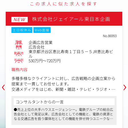
この求人に似た求人を探す
株式会社ジェイアール東日本企画
NEW
土日祝休み
Web面接
No.86993
職種
企画広告営業
業種
広告会社
東京都渋谷区恵比寿南１丁目５－５JR恵比寿ビ
勤務地
ル
年収例
530万円～720万円
職務内容
‹
›
多種多様なクライアントに対し、広告戦略の企画立案から
提案まで一貫してお任せします。
交通メディアをはじめ、新聞・雑誌・テレビ・ラジオ・デ
ジタルなどを組み合わせた統合マーケティングを駆使し、
課題解決に向けた最適なコミュニケーション設計を行いま
コンサルタントからの一言
す。
●売上上位の大手ハウスエージェンシー。電鉄グループの総合広
業務はリーダーとともにチーム・ユニットで推進しつつ、
告会社として発足以来、広告会社としての機能と、電鉄の資源と
案件規模に応じて社内外のプランナーやクリエイティブな
なる交通広告を扱う媒体社としての機能を併せ持つユニークな会
ど多様な専門人材と連携。プロジェクト全体をリードする
社として特徴ある路線を歩んできました
役割も担っていただきます。
●近年では、さらにその独自性を強めています。グループのさま