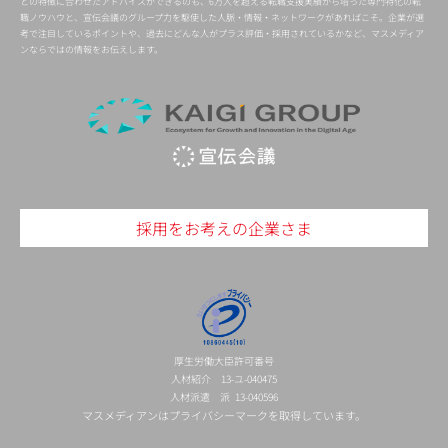
との特徴に合わせたアドバイスができるのも、6万人を超える転職支援実績から培った専門特化の転
職ノウハウと、宣伝会議のグループ力を駆使した人脈・情報・ネットワークがあればこそ。企業が選
考で注目しているポイントや、過去にどんな人がプラス評価・採用されているかなど、マスメディア
ンならではの情報をお伝えします。
採用をお考えの企業さま
厚生労働大臣許可番号
人材紹介 13-ユ-040475
人材派遣 派 13-040596
マスメディアンはプライバシーマークを取得しています。