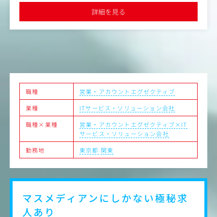
JR東日本グループならではの豊富なアセットと顧客基盤の
ざまな資源がもつメディアとしてのポテンシャルを背景に、マス
詳細を見る
メディアと駅構内におけるプロモーション、駅・車両メディアの
もと、社会的影響力の大きな案件に裁量を持って挑戦でき
連動による相乗効果の追求など、従来の広告業務の枠を超えた複
る環境です。自らのアイデアを形にしながら、大規模プロ
合的なコミュニケーション活動を展開し、成長を続けています
ジェクトを動かすやりがいを実感いただけます。
●経営基盤は非常に安定しており、最近ではグループ外の案件も
拡大するなど業績好調です
職種
営業・アカウントエグゼクティブ
業種
ITサービス・ソリューション会社
職種×業種
営業・アカウントエグゼクティブ×IT
サービス・ソリューション会社
勤務地
東京都
関東
マスメディアンにしかない
極秘求
人あり