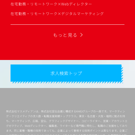
在宅勤務・リモートワーク×Webディレクター
在宅勤務・リモートワーク×デジタルマーケティング
もっと見る
求人検索トップ
株式会社マスメディアンは、株式会社宣伝会議と構成するKAIGIグループの一員です。マーケティン
グ・クリエイティブの求人数・転職支援実績トップクラス。東京・名古屋・大阪・福岡に拠点を持
ち、マーケティング、広報、宣伝、グラフィックデザイナー、コピーライター、営業・アカウントエ
グゼクティブ、Webディレクター、編集者、ライターなど専門職に特化し、転職のご支援をしており
ます。同じ業種・職種の採用であっても、企業によって重視する採用ポイントは異なります。企業ご