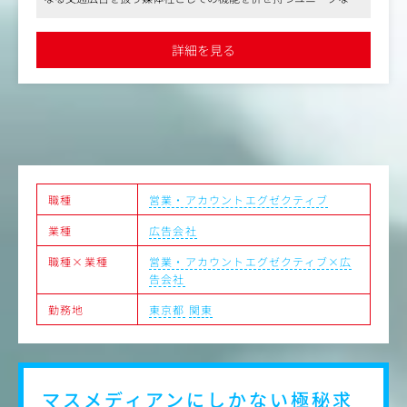
ど多様な専門人材と連携。プロジェクト全体をリードする
社として特徴ある路線を歩んできました
役割も担っていただきます。
●近年では、さらにその独自性を強めています。グループのさま
JR東日本グループならではの豊富なアセットと顧客基盤の
ざまな資源がもつメディアとしてのポテンシャルを背景に、マス
詳細を見る
メディアと駅構内におけるプロモーション、駅・車両メディアの
もと、社会的影響力の大きな案件に裁量を持って挑戦でき
連動による相乗効果の追求など、従来の広告業務の枠を超えた複
る環境です。自らのアイデアを形にしながら、大規模プロ
合的なコミュニケーション活動を展開し、成長を続けています
ジェクトを動かすやりがいを実感いただけます。
●経営基盤は非常に安定しており、最近ではグループ外の案件も
拡大するなど業績好調です
職種
営業・アカウントエグゼクティブ
業種
広告会社
職種×業種
営業・アカウントエグゼクティブ×広
告会社
勤務地
東京都
関東
マスメディアンにしかない
極秘求