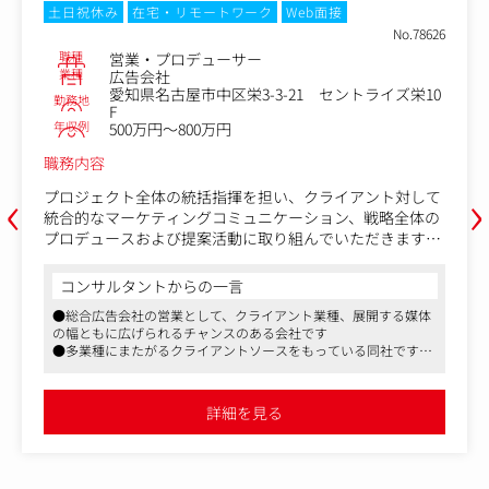
土日祝休み
在宅・リモートワーク
Web面接
No.78626
職種
営業・プロデューサー
業種
広告会社
愛知県名古屋市中区栄3-3-21 セントライズ栄10
勤務地
F
年収例
500万円～800万円
職務内容
‹
›
プロジェクト全体の統括指揮を担い、クライアント対して
統合的なマーケティングコミュニケーション、戦略全体の
プロデュースおよび提案活動に取り組んでいただきます。
プロジェクトに際し、HDYグループノウハウを活用しつ
コンサルタントからの一言
つ、社内外さまざまな特性を持つメンバーと連携し、チー
●総合広告会社の営業として、クライアント業種、展開する媒体
ム体制のもと課題を発見・抽出します。
の幅ともに広げられるチャンスのある会社です
●多業種にまたがるクライアントソースをもっている同社です
＜業務内容一例＞
が、マス媒体を活用したプラニングから、デジタル領域のコミュ
└長期的・短期のマーケ・コミュニケーション戦略の立
ニケーション設計まで、幅広いソリューションを持っております
案・提案
●国内はもとより、海外展開も積極的に営業展開をしております
詳細を見る
●社員教育・研修にも力を入れていて、人が財産という考え方が
└TVCM、ネット広告、セールスプロモーション、デジタ
強く、また接しやすいパーソナリティの方々が多いことも特徴の
ルメディア、キャンペーンサイト、クリエイティブプロデ
ひとつです
ュース
└プレゼンテーション