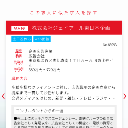
└プロジェクトメンバーのマネジメント
└スケジュール管理
この求人に似た求人を探す
など
これまでの総合広告会社として、各種メディアを駆使した
株式会社ジェイアール東日本企画
NEW
統合コミュニケーション提案が主軸になりますが、事業戦
略コンサルティングやWebプラットフォームの提案など、
土日祝休み
Web面接
プロモーション域に限らない業務が発生することがありま
No.86993
す。
職種
企画広告営業
業種
広告会社
課題に対するプロジェクトマネジメントを推進していただ
東京都渋谷区恵比寿南１丁目５－５JR恵比寿ビ
勤務地
くことがミッションです。
ル
年収例
530万円～720万円
【仕事内容（変更の範囲）】会社の定める業務
職務内容
‹
›
多種多様なクライアントに対し、広告戦略の企画立案から
提案まで一貫してお任せします。
交通メディアをはじめ、新聞・雑誌・テレビ・ラジオ・デ
ジタルなどを組み合わせた統合マーケティングを駆使し、
課題解決に向けた最適なコミュニケーション設計を行いま
コンサルタントからの一言
す。
●売上上位の大手ハウスエージェンシー。電鉄グループの総合広
業務はリーダーとともにチーム・ユニットで推進しつつ、
告会社として発足以来、広告会社としての機能と、電鉄の資源と
案件規模に応じて社内外のプランナーやクリエイティブな
なる交通広告を扱う媒体社としての機能を併せ持つユニークな会