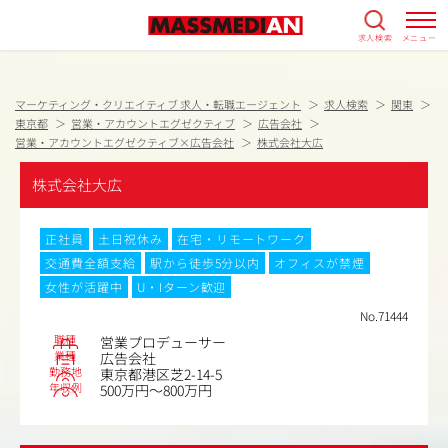
求人検索
メニュー
マーケティング・クリエイティブ 求人・転職エージェント
求人検索
関東
東京都
営業・アカウントエグゼクティブ
広告会社
営業・アカウントエグゼクティブ×広告会社
株式会社大広
株式会社大広
正社員
土日祝休み
在宅・リモートワーク
交通費全額支給
駅から徒歩5分以内
オフィスが禁煙
女性が活躍中
U・Iターン歓迎
No.71444
職種
営業プロデューサー
業種
広告会社
勤務地
東京都港区芝2-14-5
年収例
500万円～800万円