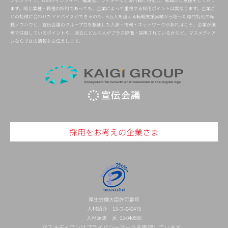
グゼクティブ、Webディレクター、編集者、ライターなど専門職に特化し、転職のご支援をしており
ます。同じ業種・職種の採用であっても、企業によって重視する採用ポイントは異なります。企業ご
との特徴に合わせたアドバイスができるのも、6万人を超える転職支援実績から培った専門特化の転
職ノウハウと、宣伝会議のグループ力を駆使した人脈・情報・ネットワークがあればこそ。企業が選
考で注目しているポイントや、過去にどんな人がプラス評価・採用されているかなど、マスメディア
ンならではの情報をお伝えします。
採用をお考えの企業さま
厚生労働大臣許可番号
人材紹介 13-ユ-040475
人材派遣 派 13-040596
マスメディアンはプライバシーマークを取得しています。