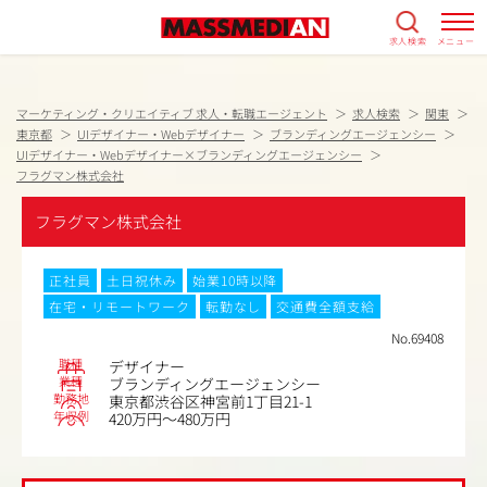
求人検索
メニュー
マーケティング・クリエイティブ 求人・転職エージェント
求人検索
関東
東京都
UIデザイナー・Webデザイナー
ブランディングエージェンシー
UIデザイナー・Webデザイナー×ブランディングエージェンシー
フラグマン株式会社
フラグマン株式会社
正社員
土日祝休み
始業10時以降
在宅・リモートワーク
転勤なし
交通費全額支給
No.69408
職種
デザイナー
業種
ブランディングエージェンシー
勤務地
東京都渋谷区神宮前1丁目21-1
年収例
420万円～480万円