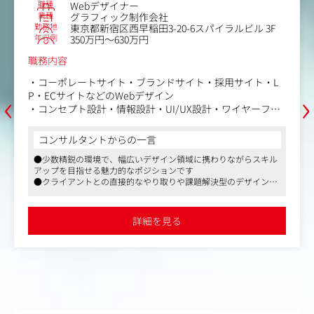
職種
Webデザイナー
業種
グラフィック制作会社
勤務地
東京都新宿区西早稲田3-20-6スパイラルビル 3F
年収例
350万円～630万円
職務内容
・コーポレートサイト・ブランドサイト・採用サイト・L
‹
›
P・ECサイトなどのWebデザイン
・コンセプト設計・情報設計・UI/UX設計・ワイヤーフレ
ーム制作
・ブランドの世界観を構築するビジュアルデザイン
コンサルタントからの一言
・クライアントとの打ち合わせ・ヒアリング・提案
●少数精鋭の環境で、幅広いデザイン領域に携わりながらスキル
・エンジニアやディレクターと連携したクリエイティブ制
アップを目指せる魅力的なポジションです
作
●クライアントとの直接的なやり取りや課題解決型のデザインに
・サイト公開後の改善提案・運用デザイン
挑戦できるため、デザイナーとしての成長機会が豊富です
●柔軟な働き方が可能で、副業やテレワークにも対応しているた
【制作実績例】
め、ワークライフバランスを重視する方にもおすすめです
詳細を見る
企画、構成、ディレクション、デザイン、コーディングま
で一貫して携わっています。
「FUTURE TRAIN」https://www.futuretrain.jp/
「キャンバス」https://www.canvas-inc.co/
「REN」https://www.matcharen.com/
「dan brise」https://www.danbrise-barber.com/
「アトレチコ」https://atletico-suzuka.com/