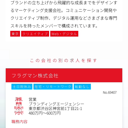
ブランドの立ち上げから飛躍的な成長までをデザインす
るマーケティング支援会社。コミュニケーション開発や
クリエイティブ制作、デジタル運用などさまざまな専門
スキルを持ったメンバーで構成されています。
東京
クリエイティブ
Web・デジタル
この会社の別の求人を探す
フラグマン株式会社
土日祝休み
在宅・リモートワーク
転勤なし
No.69407
職種
営業
業種
ブランディングエージェンシー
勤務地
東京都渋谷区神宮前1丁目21-1
年収例
480万円～600万円
職務内容