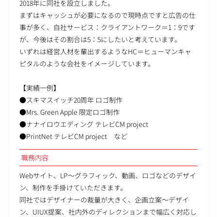
2018年に同社を設立しました。
まずはキャッシュが必要になるので現時点ですと広告の仕
事が多く、自社サービス：クライアントワーク＝1：9です
が、今後はその割合は5：5にしたいと考えています。
いずれは経営人材を輩出するようなHC＝ヒューマンキャ
ピタルのような会社をイメージしています。
【実績一例】
●スキマスイッチ20周年 ロゴ制作
●Mrs. Green Apple 限定ロゴ制作
●ナナイロウエディング テレビCM project
●PrintNet テレビCM project など
職務内容
Webサイト、LP～グラフィック、動画、ロゴなどのデザイ
ン、制作を手掛けていただきます。
同社ではデザイナーの裁量が大きく、企画立案～デザイ
ン、UIUX提案、社内外のディレクションまで幅広く対応し