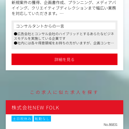
新規案件の獲得、企画書作成、プランニング、メディアバ
イイング、クリエイティブディレクションまで幅広い業務
を対応していただきます。
同社は大手広告会社、コンサルティング会社の代表が立ち
上げた会社という背景もあり、ブランド、ビジネス、コミ
コンサルタントからの一言
ュニケーションと幅広い領域のソリューションを提供する
●広告会社とコンサル会社のハイブリッドとするあらたなビジネ
ことができます。
スモデルを実施している企業です
デジタル領域をメインとした案件が多くありますが、ロゴ
●社内には各々得意領域をお持ちの方がいますが、企画コンセプ
の企画開発、テレビCMや動画の制作、PR、イベントなど
トは全員で考えるため、得意領域からクロスオーバーして経験を
幅広い実績があります。
積むことができます
ご自身が中心となって、プロジェクト全体を動かしていき
●自社サービスも始めており、徐々にこの割合を増やす予定です
詳細を見る
たいというご志向の方にはとてもフィットするのではない
かと思います。
この求人に似た求人を探す
株式会社NEW FOLK
土日祝休み
転勤なし
No.86831