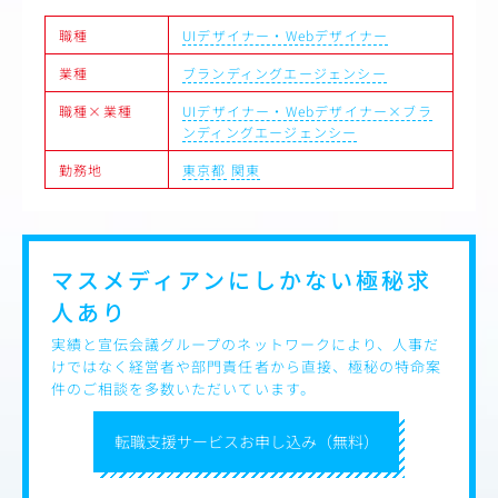
記事：https://job.cinra.net/article/feature/newfolk/
職種
UIデザイナー・Webデザイナー
業種
ブランディングエージェンシー
職種×業種
UIデザイナー・Webデザイナー×ブラ
ンディングエージェンシー
勤務地
東京都
関東
マスメディアンにしかない
極秘求
人あり
実績と宣伝会議グループのネットワークにより、人事だ
けではなく経営者や部門責任者から直接、極秘の特命案
件のご相談を多数いただいています。
転職支援サービスお申し込み（無料）