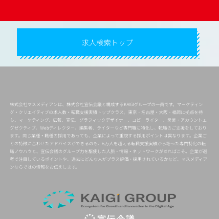
求人検索トップ
株式会社マスメディアンは、株式会社宣伝会議と構成するKAIGIグループの一員です。マーケティン
グ・クリエイティブの求人数・転職支援実績トップクラス。東京・名古屋・大阪・福岡に拠点を持
ち、マーケティング、広報、宣伝、グラフィックデザイナー、コピーライター、営業・アカウントエ
グゼクティブ、Webディレクター、編集者、ライターなど専門職に特化し、転職のご支援をしており
ます。同じ業種・職種の採用であっても、企業によって重視する採用ポイントは異なります。企業ご
との特徴に合わせたアドバイスができるのも、6万人を超える転職支援実績から培った専門特化の転
職ノウハウと、宣伝会議のグループ力を駆使した人脈・情報・ネットワークがあればこそ。企業が選
考で注目しているポイントや、過去にどんな人がプラス評価・採用されているかなど、マスメディア
ンならではの情報をお伝えします。