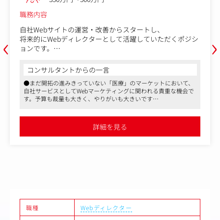
職務内容
自社Webサイトの運営・改善からスタートし、
‹
›
将来的にWebディレクターとして活躍していただくポジシ
ョンです。
経験の有無よりも、自ら考え学ぶ意欲を重視し、若手を着
実に育成する採用枠です。
コンサルタントからの一言
入社後は、既存HPの制作・更新業務やコンテンツ企画か
●まだ開拓の進みきっていない「医療」のマーケットにおいて、
らお任せします。
自社サービスとしてWebマーケティングに関われる貴重な機会で
経験やスキルに応じた業務からスタートし、Web制作の実
す。予算も裁量も大きく、やりがいも大きいです
務を通じて着実にスキルを積み重ねながら、
●オフィスは最寄駅より徒歩1分。完全分煙されたキレイなオフ
将来的にはデータ分析やSEO・AIO（AI最適化）対策、AB
ィスです。福利厚生サービスを使い、同ビル内にあるスポーツジ
テストなどを取り入れたディレクション業務へと幅を広げ
ムで汗を流してから出社される方もいらっしゃいます。オフィス
詳細を見る
界隈はランチどころや飲み食いどころも豊富です
ていけます。
●変化の激しい美容業界においても設立20年を超えて会社も安定
しており、長期的に働ける環境です。同社の注力する分野など
【具体的には】
は、今後更にマーケットが拡大していくことが予想され、将来性
・Webサイトの新規制作・運用・管理
も高いです
・データ解析・効果検証：Google Analytics等のツールを
●出産・子育て両立支援も充実しており、最大3年間と標準より
も長い育児休暇や、復帰後の時短も推奨。育休取得社員の復帰率
用いた解析、年間数億円規模のWeb広告（リスティング・
も高く、ライフステージの変化に合わせて無理なく働ける環境が
DSP等）の効果検証
整っています
・施策の企画・提案：検証結果をもとにした、サイト最適
化のための次の施策立案
職種
Webディレクター
・UI・UXの改善：現場へのヒアリング（ユーザーの声や使