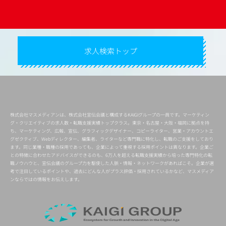
求人検索トップ
株式会社マスメディアンは、株式会社宣伝会議と構成するKAIGIグループの一員です。マーケティン
グ・クリエイティブの求人数・転職支援実績トップクラス。東京・名古屋・大阪・福岡に拠点を持
ち、マーケティング、広報、宣伝、グラフィックデザイナー、コピーライター、営業・アカウントエ
グゼクティブ、Webディレクター、編集者、ライターなど専門職に特化し、転職のご支援をしており
ます。同じ業種・職種の採用であっても、企業によって重視する採用ポイントは異なります。企業ご
との特徴に合わせたアドバイスができるのも、6万人を超える転職支援実績から培った専門特化の転
職ノウハウと、宣伝会議のグループ力を駆使した人脈・情報・ネットワークがあればこそ。企業が選
考で注目しているポイントや、過去にどんな人がプラス評価・採用されているかなど、マスメディア
ンならではの情報をお伝えします。