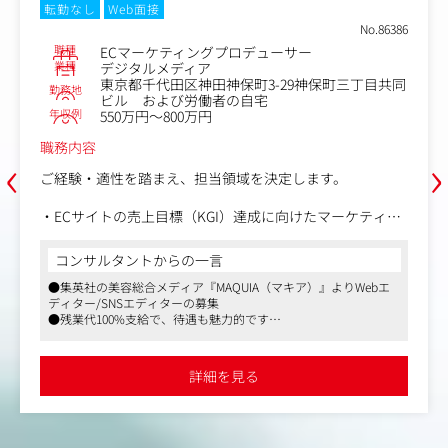
職種
EC販促企画
No.86386
業種
事業会社
サー
勤務地
東京都目黒区中目黒1丁目8-1VOR
年収例
320万円～480万円
9神保町三丁目共同
職務内容
自社ECサイトの会員様に向けて、販促キャ
‹
›
立案～実行～売上分析・改善などECサイト
務をお任せいたします。
します。
〈アンプルール〉
向けたマーケティン
コンサルタントからの一言
https://www.ampleur.jp/?srsltid=AfmBOo
●知名度の高いドクターズコスメの「アンプルー
Z8bptMXpWm1d6e0Pfqb9JM3mYGz_ZkVU
案（キャンペーン、
同社はD2Cコスメの黎明期から事業を開始してい
●直近代表の交代もあり第二創業フェーズとなり
〈具体的な業務内容〉
キア）』よりWebエ
施策の立案・実行
会員をかかえ手触り感のある事業運営を行ってい
●キャンペーン・CRM施策の企画立案
さいですが、自社店舗・ECサイトを保有しオム
携したプロジェク
▼
ネスで運営しております
詳細を見る
0%支給。安心して仕
●フレックスタイム制、残業は月平均10～20時
●社内外の関係者と連携しながらWebサイ
舗と連動した販促施
すい環境です
誌など多彩なフィールドで施策を実施
▼
どを活用したデータ分析、
●施策効果を高めるメルマガやLINEを作成
▼
びPDCAの推進
●効果検証～次期戦略の立案
テーション