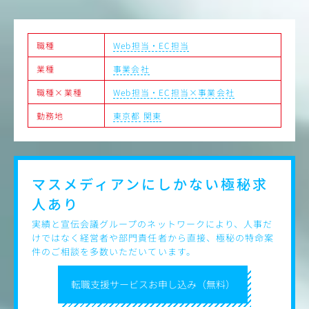
といった業務をお任せいたします。
ご経験に応じて、Web広告の運用管理（代
り、記事のライティング）などに携わって
職種
Web担当・EC担当
性もあります。
業種
事業会社
職種×業種
Web担当・EC担当×事業会社
勤務地
東京都
関東
マスメディアンにしかない
極秘求
人あり
実績と宣伝会議グループのネットワークにより、人事だ
けではなく経営者や部門責任者から直接、極秘の特命案
件のご相談を多数いただいています。
転職支援サービスお申し込み（無料）