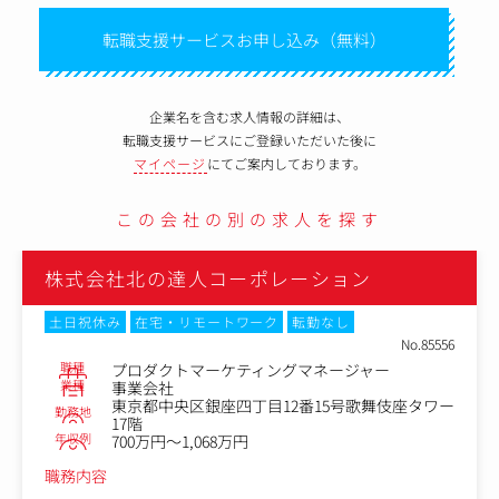
転職支援サービスお申し込み（無料）
企業名を含む求人情報の詳細は、
転職支援サービスにご登録いただいた後に
マイページ
にてご案内しております。
この会社の別の求人を探す
株式会社北の達人コーポレーション
土日祝休み
転勤なし
No.84812
職種
商品企画マーケティング
業種
事業会社
東京都中央区銀座四丁目12番15号歌舞伎座タワー
勤務地
17階
年収例
504万円～1,068万円
職務内容