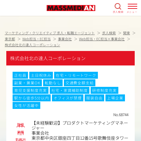
求人検索
メニュー
マーケティング・クリエイティブ 求人・転職エージェント
求人検索
関東
東京都
Web担当・EC担当
事業会社
Web担当・EC担当×事業会社
株式会社北の達人コーポレーション
株式会社北の達人コーポレーション
正社員
土日祝休み
在宅・リモートワーク
副業・兼業OK
転勤なし
交通費全額支給
育児支援制度充実
社宅・家賃補助制度
研修制度充実
駅から徒歩5分以内
オフィスが禁煙
服装自由
上場企業
女性が活躍中
No.68744
【未経験歓迎】プロダクトマーケティングマネー
職種
ジャー
業種
事業会社
東京都中央区銀座四丁目12番15号歌舞伎座タワー
勤務地