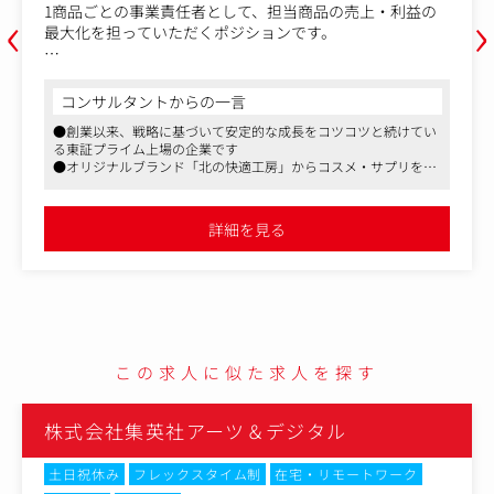
‹
›
お客様の美容や健康の悩みに向き合い、「こんな商品が欲
しかった」と思っていただける化粧品や健康食品を、同社
ブランドとして企画していくポジションです。
【業務内容】
コンサルタントからの一言
・商品コンセプト設計～コンセプトチラシの作成
●創業以来、戦略に基づいて安定的な成長をコツコツと続けてい
・チラシアンケートによる事前ニーズ調査と数値分析
る東証プライム上場の企業です
・商品LPの構成設計・原稿作成
●オリジナルブランド「北の快適工房」からコスメ・サプリを企
・開発進行案件の管理および関係部署との連携・共有など
画開発・販売するEC事業を行っています
●同社の商品売上は、ブームに左右されず、本当に商品の品質を
OEM企業からの提案や社内アイデア、自身やAIを活用して
信頼しているファンからの売り上げで構成されています。そのた
詳細を見る
め急激に売上が上下することもなく、少しずつファンを増やして
生み出した企画案を起点に、商品企画を進めていきます。
いきながら安定成長を続けています
美容や健康に関するユーザーの悩みやニーズを起点に、市
場・競合・ユーザー課題の整理を行いながらコンセプトを
設計し、チラシやLPの作成、各種施策を通じた反応検証ま
で一貫して担当します。
この求人に似た求人を探す
タル
株式会社ハイサイド
リモートワーク
土日祝休み
フレックスタイム制
転勤なし