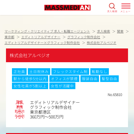
求人検索
メニュー
マーケティング・クリエイティブ 求人・転職エージェント
求人検索
関東
東京都
エディトリアルデザイナー
グラフィック制作会社
エディトリアルデザイナー×グラフィック制作会社
株式会社アルペジオ
株式会社アルペジオ
正社員
土日祝休み
フレックスタイム制
転勤なし
駅から徒歩5分以内
オフィスが禁煙
服装自由
髪型自由
女性社員が5割以上
女性が活躍中
No.65810
職種
エディトリアルデザイナー
業種
グラフィック制作会社
勤務地
東京都港区
年収例
360万円～500万円