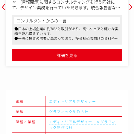
‹
›
ャー(情報開示)に関するコンサルティングを行う同社に
て、デザイン業務を行っていただきます。統合報告書など
の冊子ものや、IRサイト、コーポレートサイトなど、ご経
験に応じてご担当いただきます。
コンサルタントからの一言
●日本の上場企業の約70％と取引があり、高いシェアと確かな実
■具体的な業務
績を兼ね備えています。
・上場企業を中心としたコーポレートサイト、IRサイトの
●一般に投資の需要が高まっており、投資初心者向けの資料やサ
制作
イトの見やすさ、デザイン性も求められています。上場企業と直
・統合報告書、株主通信、招集通知など投資家向けIRツー
接やりとりし、事業やサービスの魅力をデザインに落とし込んで
ルの制作
いくやりがいもあります。
詳細を見る
●親会社が東証プライム上場しているため安定した基盤があり、
・顧客へのプレゼンテーション
長く勤めている社員が多いです。
・コーポレートブランディングに付随する各種ツールデザ
イン
・外部クリエイティブエージェンシーとの連携、ディレク
ション
・クリエイティブチームの品質および制作進行管理
クライアント、関係者とコミュニケーションととりつつ、
職種
エディトリアルデザイナー
価値を具現化するデザインチームのリーダーとして活躍す
ることを期待しております。
業種
グラフィック制作会社
東証プライム上場、残業代別途全額支給、所定労働時間7
職種×業種
エディトリアルデザイナー×グラフィ
時間15分と安定した就業環境で、これから拡大予定のWeb
ック制作会社
制作事業にチャレンジすることができます。