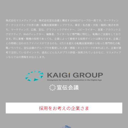
株式会社マスメディアンは、株式会社宣伝会議と構成するKAIGIグループの一員です。マーケティン
グ・クリエイティブの求人数・転職支援実績トップクラス。東京・名古屋・大阪・福岡に拠点を持
ち、マーケティング、広報、宣伝、グラフィックデザイナー、コピーライター、営業・アカウントエ
グゼクティブ、Webディレクター、編集者、ライターなど専門職に特化し、転職のご支援をしており
ます。同じ業種・職種の採用であっても、企業によって重視する採用ポイントは異なります。企業ご
との特徴に合わせたアドバイスができるのも、6万人を超える転職支援実績から培った専門特化の転
職ノウハウと、宣伝会議のグループ力を駆使した人脈・情報・ネットワークがあればこそ。企業が選
考で注目しているポイントや、過去にどんな人がプラス評価・採用されているかなど、マスメディア
ンならではの情報をお伝えします。
採用をお考えの企業さま