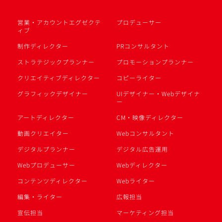
営業・アカウントエグゼクテ
プロデューサー
ィブ
制作ディレクター
PRコンサルタント
ストラテジックプランナー
プロモーションプランナー
クリエイティブディレクター
コピーライター
グラフィックデザイナー
UIデザイナー・Webデザイナ
ー
アートディレクター
CM・映像ディレクター
動画クリエイター
Webコンサルタント
デジタルプランナー
デジタル広告運用
Webプロデューサー
Webディレクター
コンテンツディレクター
Webライター
編集・ライター
広報担当
宣伝担当
マーケティング担当