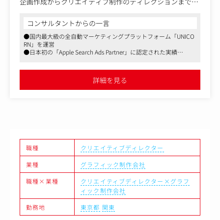
企画作成からクリエイティブ制作のディレクションまでを
行います。インタラクティブ性を駆使してユーザーが興味
を持ってくれるクリエイティブを制作します。
コンサルタントからの一言
社内営業担当、制作クリエイターとのコミュニケーション
●国内最大級の全自動マーケティングプラットフォーム「UNICO
を取りながら、場合によっては、クライアントや広告代理
RN」を運営
店へ直接クリエイティブ企画の提案や説明をすることもあ
●日本初の「Apple Search Ads Partner」に認定された実績
ります。
●大手ナショナルクライアントとのプロジェクト多数（外資系大
手自動車メーカー、大手飲料メーカーなど）
【担当業務】
詳細を見る
・クリエイティブ企画会議の進行
・クリエイティブコンセプト作成
・クリエイティブ制作のディレクション
・広告配信結果の分析
職種
クリエイティブディレクター
業種
グラフィック制作会社
職種×業種
クリエイティブディレクター×グラフ
ィック制作会社
勤務地
東京都
関東