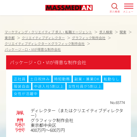
求人検索
メニュー
マーケティング・クリエイティブ 求人・転職エージェント
求人検索
関東
東京都
クリエイティブディレクター
グラフィック制作会社
クリエイティブディレクター×グラフィック制作会社
パッケージ・CI・VIが得意な制作会社
パッケージ・CI・VIが得意な制作会社
正社員
土日祝休み
時短勤務
副業・兼業OK
転勤なし
服装自由
中途入社5割以上
女性社員が5割以上
女性が活躍中
No.65774
ディレクター（またはクリエイティブディレクタ
職種
ー）
業種
グラフィック制作会社
勤務地
東京都中央区
年収例
400万円～600万円