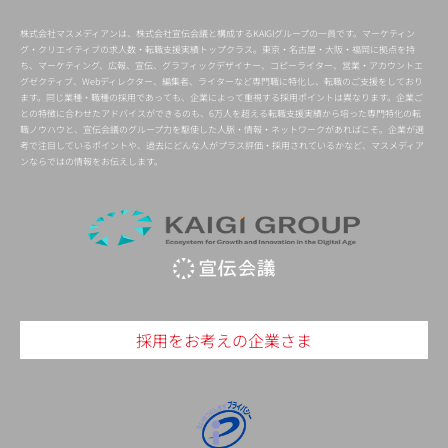
株式会社マスメディアンは、株式会社宣伝会議と構成するKAIGIグループの一員です。マーケティン
グ・クリエイティブの求人数・転職支援実績トップクラス。東京・名古屋・大阪・福岡に拠点を持
ち、マーケティング、広報、宣伝、グラフィックデザイナー、コピーライター、営業・アカウントエ
グゼクティブ、Webディレクター、編集者、ライターなど専門職に特化し、転職のご支援をしており
ます。同じ業種・職種の採用であっても、企業によって重視する採用ポイントは異なります。企業ご
との特徴に合わせたアドバイスができるのも、6万人を超える転職支援実績から培った専門特化の転
職ノウハウと、宣伝会議のグループ力を駆使した人脈・情報・ネットワークがあればこそ。企業が選
考で注目しているポイントや、過去にどんな人がプラス評価・採用されているかなど、マスメディア
ンならではの情報をお伝えします。
採用をお考えの企業さま