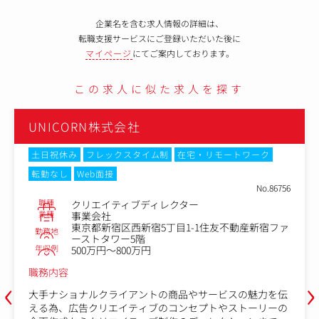
企業名を含む求人情報の詳細は、
転職支援サービスにご登録いただいた後に
マイページ
にてご案内しております。
この求人に似た求人を探す
UNICORN株式会社
土日祝休み
フレックスタイム制
在宅・リモートワーク
転勤なし
Web面接
No.86756
職種
クリエイティブディレクター
業種
事業会社
東京都新宿区西新宿5丁目1-1住友不動産新宿ファ
勤務地
ーストタワー5階
年収例
500万円～800万円
職務内容
‹
›
大手ナショナルクライアントの商品やサービスの魅力を伝
える為、広告クリエイティブのコンセプトやストーリーの