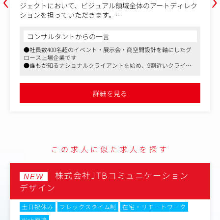
ジェクトにおいて、ビジュアル領域全体のアートディレク
ションを担っていただきます。
単に個別制作物をディレクションするのではなく、IPが持
つ世界観や魅力をどのように体験として届けるかを考え、
コンサルタントからの一言
クリエイティブ全体の方向性を設計・推進していただく役
●社員数400名超のイベント・展示会・商空間設計を軸にしたグ
割です。
ロース上場企業です
●誰もが知るナショナルクライアントを始め、9割近いクライア
■具体的には、以下の業務をお任せします。
ントと直取引を行っているため、案件の上流から関われる案件が
・IP活用プロジェクトにおけるクリエイティブコンセプト
多い点が魅力です
設計、アートディレクション
●残業代は実働分全額支給、フレックスタイム制と働きやすい制
詳細を見る
度が導入されています
・原作、版元のトーン＆マナーやレギュレーションを踏ま
えた世界観設計
・キービジュアル、空間内グラフィック、サイン・演出
物、デジタルコンテンツ、映像などのクリエイティブディ
レクション
・社内デザイナーや外部制作パートナーへのディレクショ
この求人に似た求人を探す
ン、制作進行・品質管理
・クライアントや版元担当者とのクリエイティブ面での折
衝・提案
株式会社JTBコミュニケーション
NEW
・プランナー、プロデューサー、空間デザイナーなどと連
デザイン
携した体験設計・企画提案
土日祝休み
フレックスタイム制
在宅・リモートワーク
Web面接