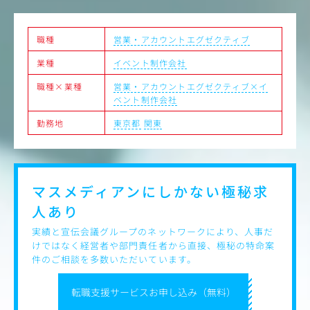
・各種コンテンツの企画制作・進行管理
・効果検証および改善提案
職種
営業・アカウントエグゼクティブ
【ポジションの魅力】
・観光に強みを持つJTBグループの総合広告代理店機能
業種
イベント制作会社
・国内地域と関連する案件が多く、観光誘客プロモーショ
ンや地域活性事業に携わることができる
職種×業種
営業・アカウントエグゼクティブ×イ
・自社のリソースとして、イベント・HRコンサルティング
ベント制作会社
など、広告プロモーションに捉われない解決手法を有して
いる
勤務地
東京都
関東
・担当クライアントだけに限らない、新規案件へのチャレ
ンジ機会多数
・フレキシブルな働き方（コアタイム無しのフレックス勤
務、リモートワーク可）
マスメディアンにしかない
極秘求
【キャリアプラン】
人あり
広告事業のプロフェッショナルを目指すという一つのスペ
シャリストキャリアや、
実績と宣伝会議グループのネットワークにより、人事だ
イベント事業領域やHR領域の営業など、将来的に幅広いキ
けではなく経営者や部門責任者から直接、極秘の特命案
ャリアパスが可能
件のご相談を多数いただいています。
（異動・出向によるキャリア形成、グループ内外において
の人事交流などもあり）
転職支援サービスお申し込み（無料）