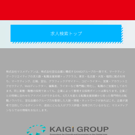
求人検索トップ
株式会社マスメディアンは、株式会社宣伝会議と構成するKAIGIグループの一員です。マーケティン
グ・クリエイティブの求人数・転職支援実績トップクラス。東京・名古屋・大阪・福岡に拠点を持
ち、マーケティング、広報、宣伝、グラフィックデザイナー、コピーライター、営業・アカウントエ
グゼクティブ、Webディレクター、編集者、ライターなど専門職に特化し、転職のご支援をしており
ます。同じ業種・職種の採用であっても、企業によって重視する採用ポイントは異なります。企業ご
との特徴に合わせたアドバイスができるのも、6万人を超える転職支援実績から培った専門特化の転
職ノウハウと、宣伝会議のグループ力を駆使した人脈・情報・ネットワークがあればこそ。企業が選
考で注目しているポイントや、過去にどんな人がプラス評価・採用されているかなど、マスメディア
ンならではの情報をお伝えします。