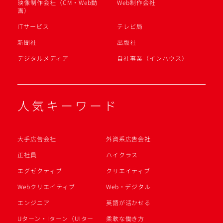
映像制作会社（CM・Web動
Web制作会社
画）
ITサービス
テレビ局
新聞社
出版社
デジタルメディア
自社事業（インハウス）
人気キーワード
大手広告会社
外資系広告会社
正社員
ハイクラス
エグゼクティブ
クリエイティブ
Webクリエイティブ
Web・デジタル
エンジニア
英語が活かせる
Uターン・Iターン（UIター
柔軟な働き方