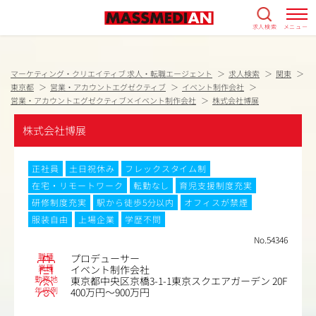
求人検索
メニュー
マーケティング・クリエイティブ 求人・転職エージェント
求人検索
関東
東京都
営業・アカウントエグゼクティブ
イベント制作会社
営業・アカウントエグゼクティブ×イベント制作会社
株式会社博展
株式会社博展
正社員
土日祝休み
フレックスタイム制
在宅・リモートワーク
転勤なし
育児支援制度充実
研修制度充実
駅から徒歩5分以内
オフィスが禁煙
服装自由
上場企業
学歴不問
No.54346
職種
プロデューサー
業種
イベント制作会社
勤務地
東京都中央区京橋3-1-1東京スクエアガーデン 20F
年収例
400万円～900万円