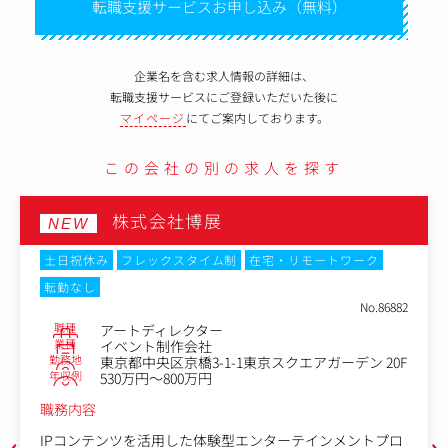
転職支援サービスお申し込み（無料）
企業名を含む求人情報の詳細は、
転職支援サービスにご登録いただいた後に
マイページ
にてご案内しております。
この会社の別の求人を探す
株式会社博展
NEW
土日祝休み
フレックスタイム制
在宅・リモートワーク
転勤なし
No.86882
職種
アートディレクター
業種
イベント制作会社
勤務地
東京都中央区京橋3-1-1東京スクエアガーデン 20F
年収例
530万円～800万円
職務内容
‹
›
IPコンテンツを活用した体験型エンターテインメントプロ