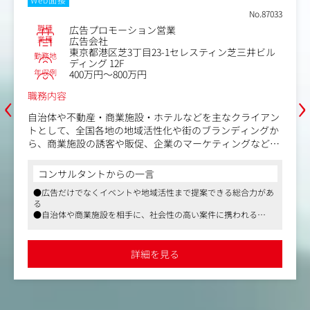
No.87033
職種
広告プロモーション営業
業種
広告会社
東京都港区芝3丁目23-1セレスティン芝三井ビル
勤務地
ディング 12F
年収例
400万円～800万円
‹
›
職務内容
自治体や不動産・商業施設・ホテルなどを主なクライアン
トとして、全国各地の地域活性化や街のブランディングか
ら、商業施設の誘客や販促、企業のマーケティングなどに
携わっていただきます。
コンサルタントからの一言
営業兼プロデューサーとして、クライアントが抱えている
●広告だけでなくイベントや地域活性まで提案できる総合力があ
あらゆる課題に対して、広告・プロモーションを中心とし
る
た総合的な企画提案やプロジェクト推進を担っていただき
●自治体や商業施設を相手に、社会性の高い案件に携われる
ます。
●企画立案から実施、効果検証まで一気通貫で関われる
●フルフレックスとリモートの制度あり
主な仕事内容：
詳細を見る
・広告プロモーションの企画・実施
・マーケティングリサーチを含む戦略立案・プランニング
・デジタルプロモーションやイベントの企画・実施
・外部協力会社のアサイン・協業促進