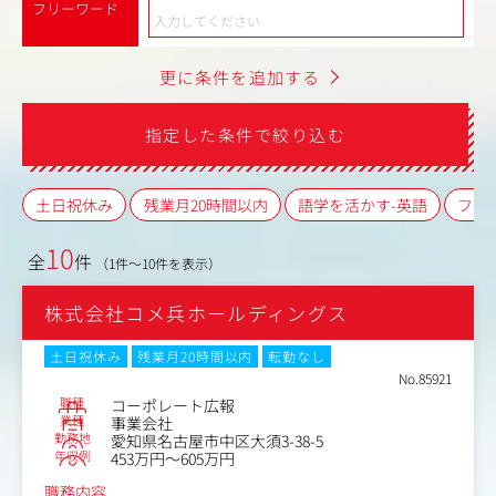
フリーワード
更に条件を追加する
指定した条件で絞り込む
土日祝休み
残業月20時間以内
語学を活かす-英語
フレ
10
全
件
（1件～10件を表示）
株式会社コメ兵ホールディングス
土日祝休み
残業月20時間以内
転勤なし
No.85921
職種
コーポレート広報
業種
事業会社
勤務地
愛知県名古屋市中区大須3-38-5
年収例
453万円～605万円
職務内容