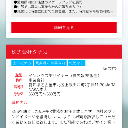
●愛知県内に27店舗のスポーツクラブを展開
・プレスリリースの企画及び作成
●中部では貴重な事業会社の広報系求人です
・メディアリレーションの構築及び強化
●残業代は時間に応じて全額支給。また、時短勤務も相談可能で
・社内報の作成、ディレクション など
す
※業務の割合は時期によって変動もありますが、採用8
割：広報2割の想定です。
詳細を見る
同社の事業は、コロナ禍を乗り越え成長曲線を描いてお
り、全国27店舗の直営店を運営しています。ここからさら
なる拡大を考えており、そのためには戦力強化が必要不可
株式会社タナカ
欠です。
アイレクススポーツライフの認知度拡大、そして戦力強化
に繋げるためには、同社の取り組みを発信し、一人でも多
土日祝休み
残業月20時間以内
転勤なし
くの方に魅力を感じていただくことが重要です。
No.72772
同社の将来を占う重要なミッションに、熱意を持って取り
職種
インハウスデザイナー（兼広報PR担当）
組んでいただける方を募集しています。
業種
事業会社
愛知県名古屋市北区上飯田西町2丁目11-2Cafe TA
勤務地
NAKA 本店
年収例
360万円～380万円
職務内容
SNSを軸とした広報PR業務をお任せ致します。同社のブラ
ンドイメージを維持しつつ、より世界観を訴求していただ
く業務をお任せ致します。また可能であればデザイン業
務、総務業務といった付随する関連業務もご担当いただく