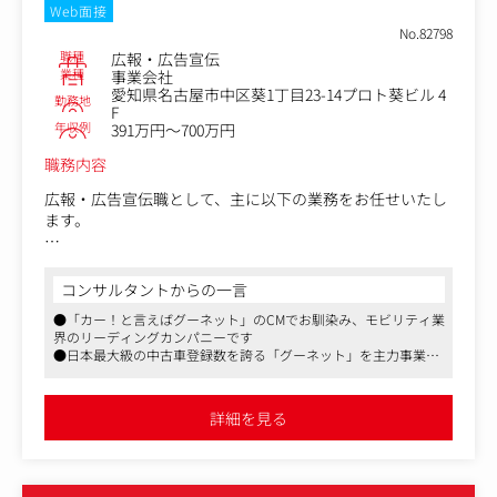
Web面接
No.82798
職種
広報・広告宣伝
業種
事業会社
愛知県名古屋市中区葵1丁目23-14プロト葵ビル 4
勤務地
F
年収例
391万円～700万円
職務内容
広報・広告宣伝職として、主に以下の業務をお任せいたし
ます。
＜業務一例＞
・広告戦略の企画立案
コンサルタントからの一言
・ブランド戦略やPR活動
●「カー！と言えばグーネット」のCMでお馴染み、モビリティ業
・広告の運用と効果測定
界のリーディングカンパニーです
・CMなど媒体の買付業務
●日本最大級の中古車登録数を誇る「グーネット」を主力事業
・クリエイティブディレクション
に、自動車関連情報のネットメディアを展開しています
・社内外との調整業務 など
●平均残業時間の少なさや女性活躍推進など、働きやすい環境作
りにも注力しており、労働環境の良さも魅力的です
詳細を見る
経営陣とも密に連携を取りながら、時代に合った広告手法
を取り入れ、自社メディアの認知拡大、更なるグロースに
寄与いただきます。