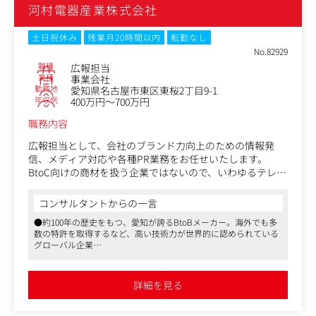
河村電器産業株式会社
土日祝休み
残業月20時間以内
転勤なし
No.82929
職種
広報担当
業種
事業会社
勤務地
愛知県名古屋市東区東桜2丁目9-1
年収例
400万円～700万円
職務内容
広報担当として、会社のブランド力向上のための情報発
信、メディア対応や各種PR業務をお任せいたします。
BtoC向けの商材を扱う企業ではないので、いわゆるテレビ
番組や雑誌などのメディア露出が常にある華やかな広報イ
メージとは一線を画します。
コンサルタントからの一言
しかしながら、非上場企業かつBtoBでメディアに注目され
●約100年の歴史をもつ、愛知が誇るBtoBメーカー。海外でも多
にくい故に、積極的な広報戦略を企画提案・実行してもら
数の特許を取得するなど、高い技術力が世界的に認められている
うことが期待されています。
グローバル企業
●残業ほぼゼロ、年間休日124日とWLB重視の方におすすめです
＜具体的には＞
●介護・育児休業、住宅資金融資、社員食堂、保養所ありなど、
・広報戦略、年間計画の立案
福利厚生も充実です
詳細を見る
・広告会社との折衝
・社内広報（社内報企画・制作、社員モチベーションU