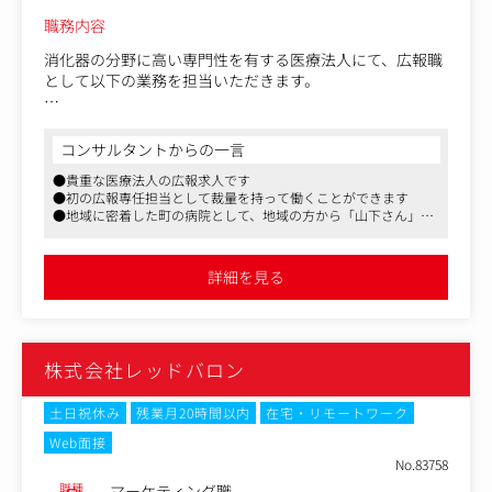
自社の動きを掛け合わせ、「今、誰に何を発信すべきか」
職務内容
を主体的に考え、実行に移すことができる裁量がありま
す。
消化器の分野に高い専門性を有する医療法人にて、広報職
として以下の業務を担当いただきます。
〈業務の魅力・やりがい〉
コメ兵ホールディングスは、既存事業（リユースの売買・
＜業務一例＞
流通）のさらなる成長に加え、新規ビジネスの創出・M&A
・HPの企画・運用・更新
コンサルタントからの一言
による事業の多角化を推進しています。
・SNS（インスタグラム等）の企画・撮影・編集・投稿・
●貴重な医療法人の広報求人です
グループ会社20社超、従業員2,000名を超える規模へと急拡
分析
●初の広報専任担当として裁量を持って働くことができます
大する中で、広報の役割はかつてないほど重要になってい
・広報誌・パンフレット・チラシ等の制作（企画取材、ラ
●地域に密着した町の病院として、地域の方から「山下さん」と
ます。
イティング、撮影、外部業者との調整）
呼ばれ親しまれています
広報担当は、経営層と密に連携し、「企業価値をいかに高
・プレスリリース作成、メディア取材対応
めるか」という最上流の戦略立案から携わることができま
・健康講座・地域イベント等の企画・運営
詳細を見る
す。経営の意思決定をリアルタイムでキャッチし、それを
・イントラネット更新、社内報制作などの内部広報
社会やステークホルダーへの価値へと変換する醍醐味があ
・広報戦略の企画立案、データ分析、効果測定 など
ります。
また、多様なバックグラウンドを持つグループ各社を巻き
株式会社レッドバロン
込み、組織の枠を超えた広報施策を企画・実行できます。
単一企業の広報では味わえない、スケールの大きな課題解
決に挑戦できる環境です。
土日祝休み
残業月20時間以内
在宅・リモートワーク
Web面接
〈入社後の研修体制〉
No.83758
社内では、企業理解やキャリア開発なども含めた中途採用
職種
マーケティング職