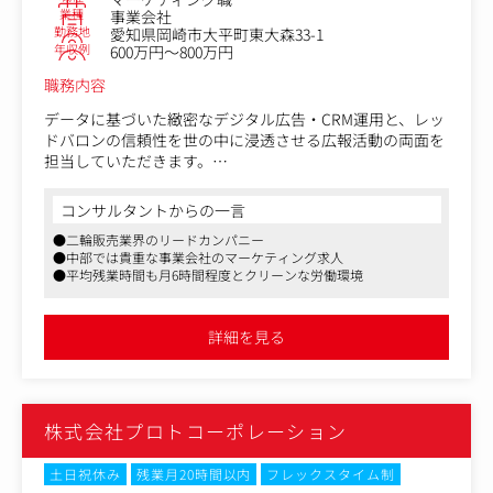
者の集合研修がある他、当部門においては各業務領域にお
業種
事業会社
けるOJT、外部セミナー等の積極受講（研修補助制度あ
勤務地
愛知県岡崎市大平町東大森33-1
り）、業務に必要なスキルアップなどの活動を進めていま
年収例
600万円～800万円
す。
職務内容
データに基づいた緻密なデジタル広告・CRM運用と、レッ
ドバロンの信頼性を世の中に浸透させる広報活動の両面を
担当していただきます。
単なる「情報の拡散」ではなく、バイクライフのインフラ
としてのブランド価値を再定義し、来店・成約へと繋げる
コンサルタントからの一言
一気通貫のコミュニケーションを設計することが任務で
●二輪販売業界のリードカンパニー
す。
●中部では貴重な事業会社のマーケティング求人
●平均残業時間も月6時間程度とクリーンな労働環境
＜業務一例＞
■デジタルマーケティング：特にSNSを中心に、ベンダー
様と共に、コンテンツ制作および運用管理を実施
詳細を見る
■広報・PR：業界No.1の「バイクのプロ集団」としての
専門性を活かした記事コンテンツや動画の監修・配信及び
メディアへのプロモート
株式会社プロトコーポレーション
土日祝休み
残業月20時間以内
フレックスタイム制