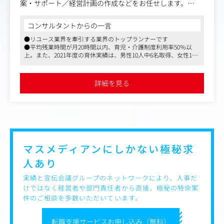
案・サポート／経営計画の作成などをお任せします。
＜具体的業務内容＞
コンサルタントからの一言
・適時開示資料、IR資料、PR資料全般の起案・作成、開示
●リユース業界を牽引する業界のトップランナーです
業務
●平均残業時間が月20時間以内、育児・介護制度利用率50％以
・株主総会や取締役会の運営業務
上。また、2021年度の育休実績は、男性10人中6名取得、女性13
・機関投資家とのリレーションマネジメント業務
人中13人取得
【仕事内容（変更の範囲）】会社の定める業務
●自社で保有するビッグデータに基づき、戦略立案や実施策のア
イデア出し、自社と消費者を繋ぐコミュニケーションプランニン
詳細を見る
グなど、携わる領域は広範囲に渡ります
マスメディアンにしかない
極秘求
人あり
実績と宣伝会議グループのネットワークにより、人事だ
けではなく経営者や部門責任者から直接、極秘の特命案
件のご相談を多数いただいています。
転職支援サービスお申し込み（無料）