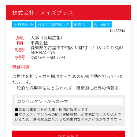
P、情報共有）など
・プレスリリースの作成
株式会社アメイズプラス
・メディア（新聞、雑誌、テレビ、業界紙など）とのリレ
ーション構築
・取材対応
土日祝休み
残業月20時間以内
転勤なし
Web面接
・社内関連部署（営業、研究開発、生産など）からの意見
No.82544
収集、調整業務 など
職種
人事（採用広報）
業種
事業会社
愛知県名古屋市中村区太閤3丁目1-18 LUCID SQU
勤務地
ARE NAGOYA
年収例
350万円～500万円
職務内容
次世代を担う人材を採用するための広報活動を担っていた
だきます。
一般的な採用手法にとらわれず、積極的に社外の情報を活
用しながら採用活動や採用企画を行っていただきます。
入社後は主に採用媒体やSNS、セミナーの企画・運営をお
コンサルタントからの一言
任せする予定です。
●貴重な事業会社の人事・採用広報求人です
●マスメディアンからの紹介実績多数。企業側に深く入り込んで
〈具体的には〉
いるため、選考状況に合わせた効果的なアドバイスができます
・採用計画の企画・立案
●休憩時間70分。平均残業時間も月15時間程度とメリハリを付け
・採用HP企画、SNS運用
て働くことができます
・採用活動KPIの設定・測定
詳細を見る