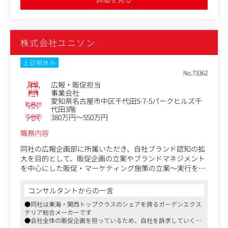
・採用媒体選定・運用・管理
・イベント（説明会、内定・入社式、経営発表会など）の
企画・運営
・大学訪問
株式会社ユニソン
・各部門との採用要件の定義、採用人数の調整
・求人票、広告作成
・応募者・新入社員対応、管理 など
土日祝休み
※その他、総務業務や評価・研修に関する業務をお任せす
No.73362
ることもあります。
職種
広報・販促担当
業種
事業会社
愛知県名古屋市中区千代田5-7-5パークヒルズ千
勤務地
代田3階
年収例
380万円～550万円
職務内容
同社の広報企画部に所属いただき、自社ブランド認知の拡
大を目的として、販促企画の立案やブランドマネジメント
を中心にした販促・マーケティング施策の立案～実行をご
担当いただきます。
コンサルタントからの一言
《業務一例》
●同社は東海・関西トップクラスのシェアを誇るガーデンエクス
・ホームページなどWeb媒体の企画・ディレクション
テリア総合メーカーです
・カタログなどの販促に関わる制作物の企画・ディレクシ
●会社全体の販促企画を担っているため、自社を訴求していくた
ョン