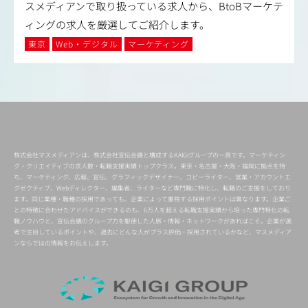
スメディアンで取り扱っている求人から、BtoBマーケテ
ィングの求人を厳選してご紹介します。
東京
Web・デジタル
マーケティング
株式会社マスメディアンは、株式会社宣伝会議と構成するKAIGIグループの一員です。マーケティン
グ・クリエイティブの求人数・転職支援実績トップクラス。東京・名古屋・大阪・福岡に拠点を持
ち、マーケティング、広報、宣伝、グラフィックデザイナー、コピーライター、営業・アカウントエ
グゼクティブ、Webディレクター、編集者、ライターなど専門職に特化し、転職のご支援をしており
ます。同じ業種・職種の採用であっても、企業によって重視する採用ポイントは異なります。企業ご
との特徴に合わせたアドバイスができるのも、6万人を超える転職支援実績から培った専門特化の転
職ノウハウと、宣伝会議のグループ力を駆使した人脈・情報・ネットワークがあればこそ。企業が選
考で注目しているポイントや、過去にどんな人がプラス評価・採用されているかなど、マスメディア
ンならではの情報をお伝えします。