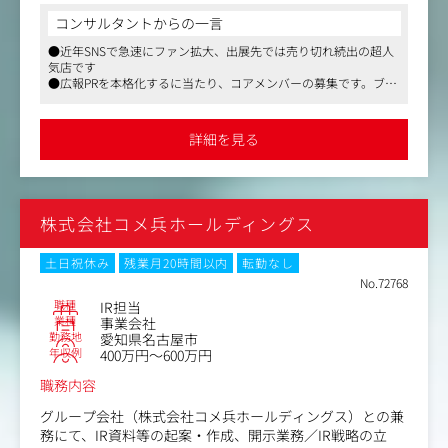
予定です。
コンサルタントからの一言
●近年SNSで急速にファン拡大、出展先では売り切れ続出の超人
＜具体的には＞
気店です
・Instagramなどでの投稿内容企画、文章作成、投稿後の
●広報PRを本格化するに当たり、コアメンバーの募集です。ブラ
反響の分析
ンドの体系化、ファン層拡大、マーケティングといった中長期的
・取材対応、また積極的なメディア露出、他Web媒体を活
なブランド戦略に携われます
用した体外PR業務
●残業月10～20時間程度と少なめでWLBを整えやすい環境です
詳細を見る
・ブランドイメージを作り上げる戦略PR業務
・新店舗オープン、催事出店での現場対応業務
・商品開発、取り引き先との連絡調整業務等
・将来的には自社ブランディング戦略に則った企業案件対
株式会社コメ兵ホールディングス
応などもお任せ予定
土日祝休み
残業月20時間以内
転勤なし
No.72768
職種
IR担当
業種
事業会社
勤務地
愛知県名古屋市
年収例
400万円～600万円
職務内容
グループ会社（株式会社コメ兵ホールディングス）との兼
務にて、IR資料等の起案・作成、開示業務／IR戦略の立