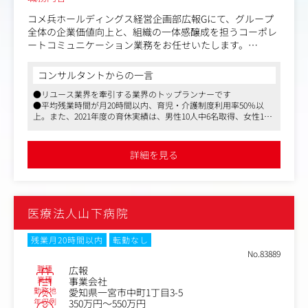
コメ兵ホールディングス経営企画部広報Gにて、グループ
全体の企業価値向上と、組織の一体感醸成を担うコーポレ
ートコミュニケーション業務をお任せいたします。
〈具体的な業務内容〉
コンサルタントからの一言
・企業価値向上にむけた広報・ブランディング戦略の立
●リユース業界を牽引する業界のトップランナーです
案・実行
●平均残業時間が月20時間以内、育児・介護制度利用率50％以
・創業80周年イベント等、企業理念・価値観の浸透を目的
上。また、2021年度の育休実績は、男性10人中6名取得、女性13
とした社内イベントの企画・運営
人中13人取得
・社内広報コンテンツの制作（情報編集・社内向け制作物
●自社で保有するビッグデータに基づき、戦略立案や実施策のア
の作成・発信）
イデア出し、自社と消費者を繋ぐコミュニケーションプランニン
詳細を見る
グなど、携わる領域は広範囲に渡ります
・メディアリレーション（情報開発、記者・編集者との関
係構築、取材対応、取材時のディレクション）
・コメ兵ホールディングス公式サイトの管理運営
・危機管理広報（緊急事態発生時の広報対応マニュアルの
医療法人山下病院
策定・整備）
・経営層の取材対応、講演資料・スピーチ原稿作成支援
残業月20時間以内
転勤なし
〈業務の進め方〉
No.83889
経営陣やグループ各社の事業責任者と直接コミュニケーシ
職種
広報
ョンを取りながら、自ら広報施策を企画・提案して進める
業種
事業会社
勤務地
愛知県一宮市中町1丁目3-5
スタイルです。
年収例
350万円～550万円
決められた作業をこなすのではなく、世の中のトレンドと