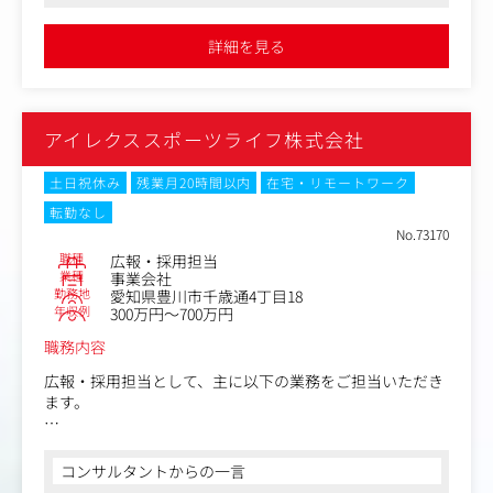
めのブランドコンセプトづくりから携わることができます
・展示会やフォトコンテストなどのイベント企画・運営・
●育休をはじめとした休暇制度はもちろんのこと、保養所の保有
管理
など手厚い福利厚生が魅力です
詳細を見る
・SNSアカウントの企画・運営 など
同社は、企画・ディレクションがメインであり、制作自体
は外注ブレーンが行います。
アイレクススポーツライフ株式会社
現状、同社のプロモーション施策の中心はカタログの制作
ですが、同ツールは、自社のブランディングツールという
大変重要な意味を持っており、その制作を通じてブランド
土日祝休み
残業月20時間以内
在宅・リモートワーク
コンセプトづくりから携わることも可能です。
転勤なし
No.73170
ご入社後は、管理職候補として、業務に取り組んでいただ
職種
広報・採用担当
き、将来的には、販促企画部門を統括する人材になってい
業種
事業会社
ただくことを期待するポジションとなります。
勤務地
愛知県豊川市千歳通4丁目18
年収例
300万円～700万円
ご自身の強みに応じてどんどんアイデアを発信し、販売促
職務内容
進につながる施策を実行していただきたいと考えていま
す。
広報・採用担当として、主に以下の業務をご担当いただき
ます。
＜具体的には＞
・新卒／中途採用における一連の業務
コンサルタントからの一言
・広報戦略の設計及び実行