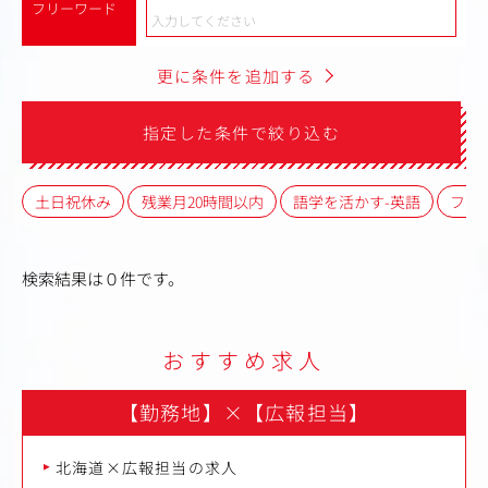
フリーワード
更に条件を追加する
指定した条件で絞り込む
土日祝休み
残業月20時間以内
語学を活かす-英語
フレ
検索結果は０件です。
おすすめ求人
【勤務地】
×
【広報担当】
北海道×広報担当の求人