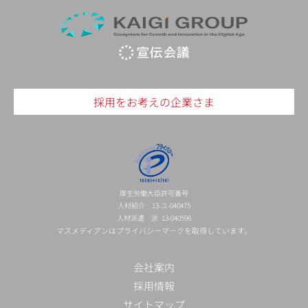
採用をお考えの企業さま
厚生労働大臣許可番号
人材紹介 13-ユ-040475
人材派遣 派 13-040596
マスメディアンはプライバシーマークを取得しています。
会社案内
採用情報
サイトマップ