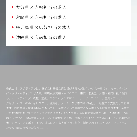
大分県×広報担当の求人
宮崎県×広報担当の求人
鹿児島県×広報担当の求人
沖縄県×広報担当の求人
株式会社マスメディアンは、株式会社宣伝会議と構成するKAIGIグループの一員です。マーケティン
グ・クリエイティブの求人数・転職支援実績トップクラス。東京・名古屋・大阪・福岡に拠点を持
ち、マーケティング、広報、宣伝、グラフィックデザイナー、コピーライター、営業・アカウントエ
グゼクティブ、Webディレクター、編集者、ライターなど専門職に特化し、転職のご支援をしており
ます。同じ業種・職種の採用であっても、企業によって重視する採用ポイントは異なります。企業ご
との特徴に合わせたアドバイスができるのも、6万人を超える転職支援実績から培った専門特化の転
職ノウハウと、宣伝会議のグループ力を駆使した人脈・情報・ネットワークがあればこそ。企業が選
考で注目しているポイントや、過去にどんな人がプラス評価・採用されているかなど、マスメディア
ンならではの情報をお伝えします。