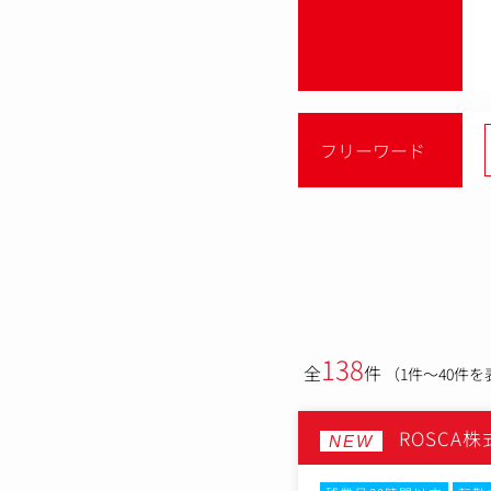
フリーワード
138
全
件
（1件～40件を
ROSCA
NEW