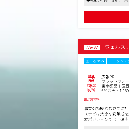
公演に向けて、セットの
■ゲームの舞台の設営・
ゲームの世界観を表現
壁や扉など大きいもの
■コンテンツチームのア
ゼロから自作するか、
様々なアプローチで空
■社内外スタッフの管理
ウェルス
協力会社様や、社内外
NEW
■クオリティ・コントロ
仕上がりのクオリティ
土日祝休み
フレックス
ただきます。
★先輩インタビューは以
職種
広報PR
https://www.scrapmagaz
業種
プラットフォ
勤務地
東京都品川区西五
年収例
650万円～1,15
職務内容
事業の持続的な成長に加
スナビは大きな変革期を
本ポジションでは、確実