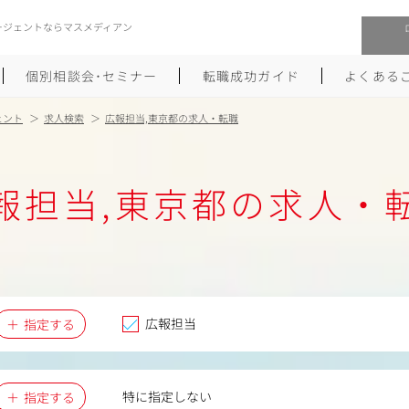
ージェントならマスメディアン
個別相談会･セミナー
転職成功ガイド
よくある
ェント
求人検索
広報担当,東京都の求人・転職
転職活動を始めるにあたり
メーカー・事業会社への転職
報担当,東京都の求人・
履歴書のつくり方
大手広告会社への転職
職務経歴書のつくり方
エグゼクティブ転職
ポートフォリオのつくり方
しゅふクリ･ママクリ転職
面接対策
年収アップ転職
広報担当
指定する
未経験から広告業界への転職
Uターン･Iターン転職
特に指定しない
指定する