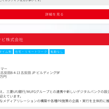
施工や内装施工に関するディレクション及び実作業をしていただきます
施工・修繕管理
する、すべてのディレクション、実作業を行います。
詳細を見る
の制作のほか、小道具の制作まで担当します。
イディアを具現化、又は、美術的観点からアイディア参加
市販品を調達するか、協力会社様へ発注するかなど、
間づくりを進めます。
・ディレクション
ナビ株式会社
のメンバーへの指示出しや進捗管理などをお任せします。
ール
が自信を持って世に出せる水準になっているか、常に精査し、責任をも
タイム制
在宅・リモートワーク
転勤なし
下よりご覧いただけます。
ine.com/recruit/position-artproductor.html
ーマー
反田8-4-13 五反田 JP ビルディング9F
0万円
え、三菱UFJ銀行/MUFGグループとの連携や新しいデジタルバンクの
迎えています。
なメディアリレーションの構築や各種PR施策の企画・実行を主体的に