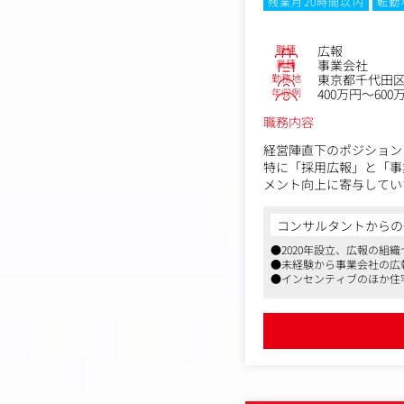
残業月20時間以内
転勤
職種
広報
業種
事業会社
勤務地
東京都千代田区東
年収例
400万円～600
職務内容
経営陣直下のポジション
特に「採用広報」と「事
メント向上に寄与してい
＜具体的な業務内容＞
コンサルタントからの
1.採用広報・コンテン
●2020年設立、広報の組
・採用オウンドメディア
●未経験から事業会社の広
・社員インタビュー、社
●インセンティブのほか住
・ROSCAの「良さ」
現状、面談や面接でしか
2.事業広報・ブランディ
・イベント（ウェビナー
・プレスリリースの作成
・メディアリレーション