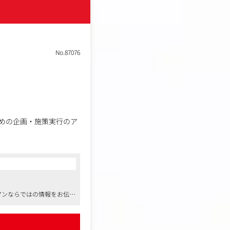
実行できます。
イレクトに関与できま
No.87076
りにくいという課題があ
せるためには、
めの企画・施策実行のア
ています。
アンならではの情報をお伝え