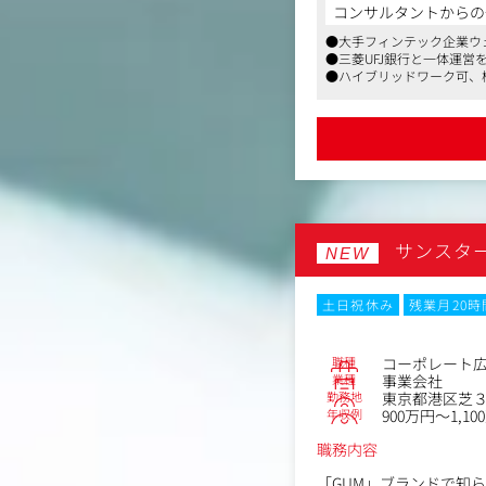
〈業務内容〉
コンサルタントからの
事業成長や新たな取り組
●大手フィンテック企業ウ
報活動を推進していただ
●三菱UFJ銀行と一体運営
●ハイブリッドワーク可、
●PR施策の実行（プレ
●メディアリレーション
●メディア取材・出演等
●デジタルバンク立ち上
●リスクマネジメント・
●社内広報の企画および
サンスタ
NEW
土日祝休み
残業月20
職種
コーポレート
業種
事業会社
勤務地
東京都港区芝３
年収例
900万円～1,10
職務内容
「GUM」ブランドで知