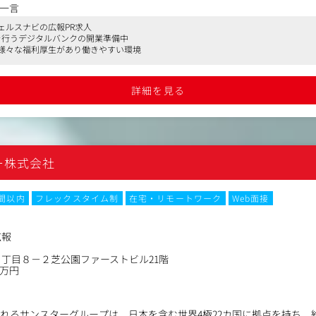
一言
みに伴い、社内外のステークホルダーとの強固な信頼関係を構築するた
ェルスナビの広報PR求人
きます。
を行うデジタルバンクの開業準備中
様々な福利厚生があり働きやすい環境
スリリースの執筆・配信、記者会見・イベントの企画運営）
の構築及び強化
の打診および対応
詳細を見る
げや新サービスに伴うPR推進
危機管理広報の現場対応
実施 など
ー株式会社
時間以内
フレックスタイム制
在宅・リモートワーク
Web面接
広報
丁目８－２芝公園ファーストビル21階
0万円
られるサンスターグループは、日本を含む世界4極22カ国に拠点を持ち、約