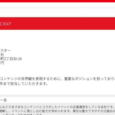
間4件獲得を目標に、月間2-3テーマを並行して担当いただきます）
略および手法の提案
性にあわせて採用広報・社内広報のアシスタントをお任せする可能性も
CRAP
レクター
会社
2丁目30-24
万円
コンテンツの世界観を表現するために、重要なポジションを担っており
作まで担当していただきます。
板のような平面の物から立体的で大掛かりなものまで様々です！
ミックやアニメとコラボした世界観を造り上げることも、この仕事の面
一言
いものをつくりませんか？
ムなどさまざまなコンテンツとコラボしたイベントの企画運営をしている会社です
理解し、イベントに落とし込む能力が求められます。責任は重大ですがその分面白
しくポジティブな方が多いです。