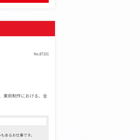
ございます
No.87101
、美術制作における、全
白さの１つ。
。
みもあるお仕事です。