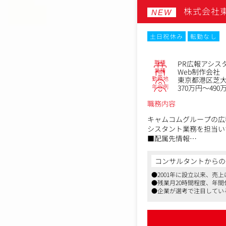
株式会社
■本ポジションの魅力
NEW
経営と直結した「攻め」
経営陣と近い距離で、単
土日祝休み
転勤なし
急成長中の組織において
す。
「何を発信するか」だけ
職種
PR広報アシス
業種
Web制作会社
■採用背景
勤務地
東京都港区芝大門
年収例
370万円～490
同社は現在、IT人材支
しかし、最大の強みであ
職務内容
ります。
この「まだ言語化されて
キャムコムグループの広
顧客の懐に飛び込み、本
シスタント業務を担当い
■配属先情報
広報チーム 2名
■業務詳細
コンサルタントからの
広報メンバーが担当して
●2001年に設立以来、売
・メディアリサーチ
●残業月20時間程度、年間
・プレスリリース（企画
●企業が選考で注目してい
・メディアリレーション
します
・担当事業部への報告お
・広報手法の改善業務
・記者クラブとの折衝業