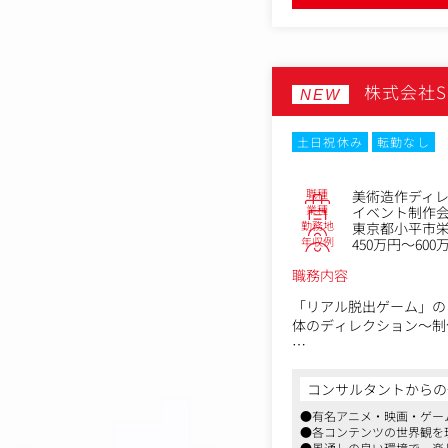
・メディア掲載業務（年
・担当事業部へのPR戦
ーーーーーーーー ※適
株式会社S
NEW
土日祝休み
転勤なし
職種
美術造作ディ
業種
イベント制作
勤務地
東京都小平市栄町
年収例
450万円～600
職務内容
「リアル脱出ゲーム」の
体のディレクション～制
扱うものは、パネルや看
人気のゲームや映画、コ
コンサルタントからの
ぜひ、貴方も一緒に面白
●有名アニメ・映画・ゲー
●各コンテンツの世界観を
＜具体的な仕事内容＞
●風通しの良い環境で、楽