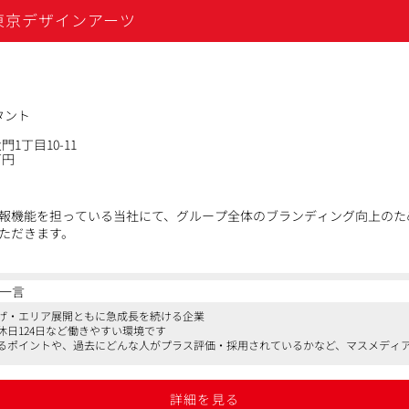
東京デザインアーツ
の広報活動
なる情報発信に留まらず、経営戦略に基づいた広報施策を裁量を持って
、MVVの浸透や採用ブランディングなど、組織の根幹に関わる部分にダ
でなく「どういう会社でありたいか」を共に考えられる環境です。
タント
1丁目10-11
万円
援・採用コンサルティング事業において急成長を遂げています。
る「人の手触り感」や「介在価値の高さ」は、直接お会いしないと伝わ
いない熱量」をキャッチアップし、社外へ届けるコンテンツへと昇華さ
報機能を担っている当社にて、グループ全体のブランディング向上のた
質的なニーズを引き出してきた「営業経験者」の視点が不可欠だと考え
ただきます。
一言
いる下記業務のアシスタントをお任せいたします。 ーーーーーーーー
上げ・エリア展開ともに急成長を続ける企業
休日124日など働きやすい環境です
～配信までの一連業務）
るポイントや、過去にどんな人がプラス評価・採用されているかなど、マスメディ
（取材対応、メディアとの情報調整など）
よびPRリテラシーに関する啓蒙活動
詳細を見る
務