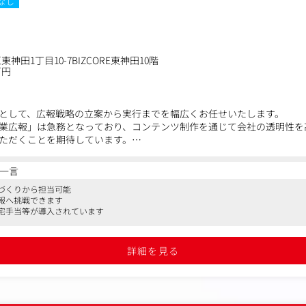
なし
神田1丁目10-7BIZCORE東神田10階
万円
として、広報戦略の立案から実行までを幅広くお任せいたします。
業広報」は急務となっており、コンテンツ制作を通じて会社の透明性を
ただくことを期待しています。
一言
ツ制作（最優先ミッション）
織づくりから担当可能
やSNS等の企画・運営
報へ挑戦できます
内制度紹介記事などの作成・発信
宅手当等が導入されています
や「カルチャー」の言語化・可視化
伝えきれていない当社の魅力をコンテンツ化し、採用候補者へのアトラ
詳細を見る
ング
・オフラインイベント）の企画・運営を通じた認知拡大
・配信
の構築