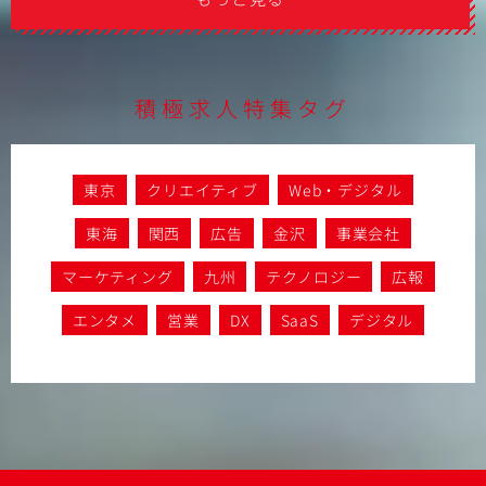
積極求人特集タグ
東京
クリエイティブ
Web・デジタル
東海
関西
広告
金沢
事業会社
マーケティング
九州
テクノロジー
広報
エンタメ
営業
DX
SaaS
デジタル