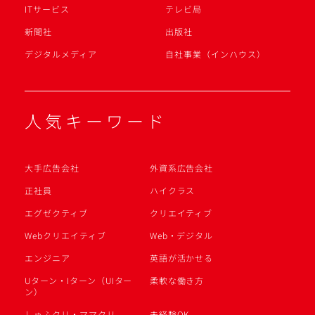
ITサービス
テレビ局
新聞社
出版社
デジタルメディア
自社事業（インハウス）
人気キーワード
大手広告会社
外資系広告会社
正社員
ハイクラス
エグゼクティブ
クリエイティブ
Webクリエイティブ
Web・デジタル
エンジニア
英語が活かせる
Uターン・Iターン（UIター
柔軟な働き方
ン）
しゅふクリ・ママクリ
未経験OK