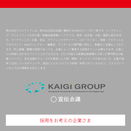
株式会社マスメディアンは、株式会社宣伝会議と構成するKAIGIグループの一員です。マーケティン
グ・クリエイティブの求人数・転職支援実績トップクラス。東京・名古屋・大阪・福岡に拠点を持
ち、マーケティング、広報、宣伝、グラフィックデザイナー、コピーライター、営業・アカウントエ
グゼクティブ、Webディレクター、編集者、ライターなど専門職に特化し、転職のご支援をしており
ます。同じ業種・職種の採用であっても、企業によって重視する採用ポイントは異なります。企業ご
との特徴に合わせたアドバイスができるのも、6万人を超える転職支援実績から培った専門特化の転
職ノウハウと、宣伝会議のグループ力を駆使した人脈・情報・ネットワークがあればこそ。企業が選
考で注目しているポイントや、過去にどんな人がプラス評価・採用されているかなど、マスメディア
ンならではの情報をお伝えします。
採用をお考えの企業さま