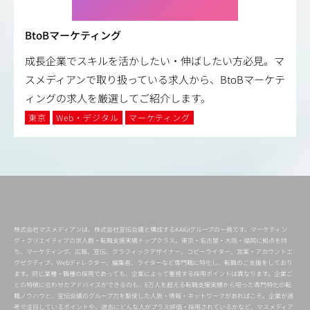
BtoBマーケティング
成長企業でスキルを活かしたい・伸ばしたい方必見。マ
スメディアンで取り扱っている求人から、BtoBマーケテ
ィングの求人を厳選してご紹介します。
東京
Web・デジタル
マーケティング
株式会社マスメディアンは、株式会社宣伝会議と構成するKAIGIグループの一員です。マーケティン
グ・クリエイティブの求人数・転職支援実績トップクラス。東京・名古屋・大阪・福岡に拠点を持
ち、マーケティング、広報、宣伝、グラフィックデザイナー、コピーライター、営業・アカウントエ
グゼクティブ、Webディレクター、編集者、ライターなど専門職に特化し、転職のご支援をしており
ます。同じ業種・職種の採用であっても、企業によって重視する採用ポイントは異なります。企業ご
との特徴に合わせたアドバイスができるのも、6万人を超える転職支援実績から培った専門特化の転
職ノウハウと、宣伝会議のグループ力を駆使した人脈・情報・ネットワークがあればこそ。企業が選
考で注目しているポイントや、過去にどんな人がプラス評価・採用されているかなど、マスメディア