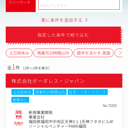
フリーワード
更に条件を追加する
指定した条件で絞り込む
土日祝休み
残業月20時間以内
語学を活かす-英語
フレ
1
全
件
（1件～1件を表示）
株式会社ボーダレス・ジャパン
土日祝休み
残業月20時間以内
在宅・リモートワーク
転勤なし
No.72253
職種
新規事業開発
業種
事業会社
福岡県福岡市中央区天神3-1-1天神フタタビル4F
勤務地
ソーシャルベンチャーPARK福岡