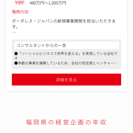
年収例
480万円～1,000万円
職務内容
ボーダレス・ジャパンの新規事業開発を担当いただきま
す。
具体的な業務は以下の通りです。（一例）
・新規事業プランニング
コンサルタントからの一言
・事業戦略策定
●「ソーシャルビジネスで世界を変える」を実現している会社で
・収支計画策定
す
・ユーザーヒアリング
●多数の事業を展開しているため、会社の安定感とベンチャース
・Webマーケティング（SEO、アフィリエイト、広告な
ピリットを併せ持つハイブリッドな企業です
ど）
●リモート勤務や副業、時短勤務など時代の流れにあわせた働き
・バナーやLPのワイヤーフレーム作成、制作ディレクショ
方にも注力しています
詳細を見る
ン
・WEBサイト改善
・営業資料作成、クライアント営業
・カスタマーサポート
・サービス開発
【仕事内容（変更の範囲）】会社の定める業務
福岡県の経営企画の年収