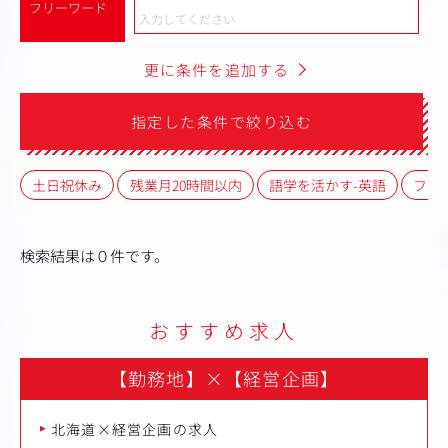
フリーワード
更に条件を追加する
指定した条件で絞り込む
土日祝休み
残業月20時間以内
語学を活かす-英語
フレ
検索結果は０件です。
おすすめ求人
【勤務地】
×
【経営企画】
北海道×経営企画の求人