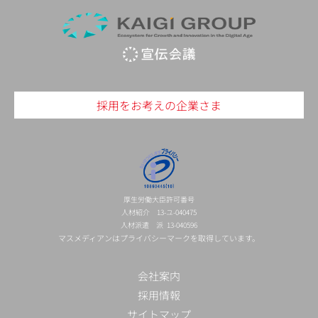
採用をお考えの企業さま
厚生労働大臣許可番号
人材紹介 13-ユ-040475
人材派遣 派 13-040596
マスメディアンはプライバシーマークを取得しています。
会社案内
採用情報
サイトマップ