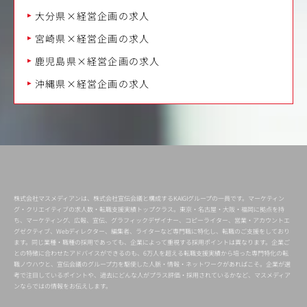
大分県×経営企画の求人
宮崎県×経営企画の求人
鹿児島県×経営企画の求人
沖縄県×経営企画の求人
株式会社マスメディアンは、株式会社宣伝会議と構成するKAIGIグループの一員です。マーケティン
グ・クリエイティブの求人数・転職支援実績トップクラス。東京・名古屋・大阪・福岡に拠点を持
ち、マーケティング、広報、宣伝、グラフィックデザイナー、コピーライター、営業・アカウントエ
グゼクティブ、Webディレクター、編集者、ライターなど専門職に特化し、転職のご支援をしており
ます。同じ業種・職種の採用であっても、企業によって重視する採用ポイントは異なります。企業ご
との特徴に合わせたアドバイスができるのも、6万人を超える転職支援実績から培った専門特化の転
職ノウハウと、宣伝会議のグループ力を駆使した人脈・情報・ネットワークがあればこそ。企業が選
考で注目しているポイントや、過去にどんな人がプラス評価・採用されているかなど、マスメディア
ンならではの情報をお伝えします。