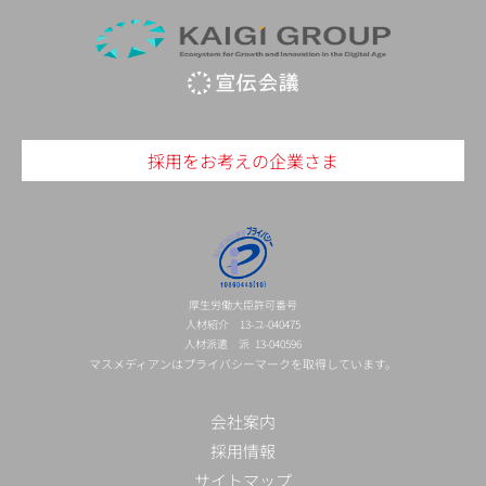
採用をお考えの企業さま
厚生労働大臣許可番号
人材紹介 13-ユ-040475
人材派遣 派 13-040596
マスメディアンはプライバシーマークを取得しています。
会社案内
採用情報
サイトマップ