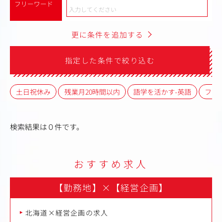
フリーワード
更に条件を追加する
指定した条件で絞り込む
土日祝休み
残業月20時間以内
語学を活かす-英語
フレ
検索結果は０件です。
おすすめ求人
【勤務地】
×
【経営企画】
北海道×経営企画の求人