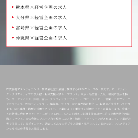
熊本県×経営企画の求人
大分県×経営企画の求人
宮崎県×経営企画の求人
沖縄県×経営企画の求人
株式会社マスメディアンは、株式会社宣伝会議と構成するKAIGIグループの一員です。マーケティン
グ・クリエイティブの求人数・転職支援実績トップクラス。東京・名古屋・大阪・福岡に拠点を持
ち、マーケティング、広報、宣伝、グラフィックデザイナー、コピーライター、営業・アカウントエ
グゼクティブ、Webディレクター、編集者、ライターなど専門職に特化し、転職のご支援をしており
ます。同じ業種・職種の採用であっても、企業によって重視する採用ポイントは異なります。企業ご
との特徴に合わせたアドバイスができるのも、6万人を超える転職支援実績から培った専門特化の転
職ノウハウと、宣伝会議のグループ力を駆使した人脈・情報・ネットワークがあればこそ。企業が選
考で注目しているポイントや、過去にどんな人がプラス評価・採用されているかなど、マスメディア
ンならではの情報をお伝えします。