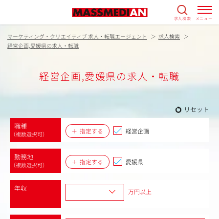
求人検索
メニュー
マーケティング・クリエイティブ 求人・転職エージェント
求人検索
経営企画,愛媛県の求人・転職
経営企画,愛媛県の求人・転職
リセット
職種
指定する
経営企画
（複数選択可）
勤務地
指定する
愛媛県
（複数選択可）
年収
万円以上