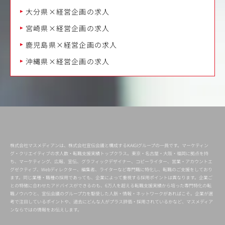
大分県×経営企画の求人
宮崎県×経営企画の求人
鹿児島県×経営企画の求人
沖縄県×経営企画の求人
株式会社マスメディアンは、株式会社宣伝会議と構成するKAIGIグループの一員です。マーケティン
グ・クリエイティブの求人数・転職支援実績トップクラス。東京・名古屋・大阪・福岡に拠点を持
ち、マーケティング、広報、宣伝、グラフィックデザイナー、コピーライター、営業・アカウントエ
グゼクティブ、Webディレクター、編集者、ライターなど専門職に特化し、転職のご支援をしており
ます。同じ業種・職種の採用であっても、企業によって重視する採用ポイントは異なります。企業ご
との特徴に合わせたアドバイスができるのも、6万人を超える転職支援実績から培った専門特化の転
職ノウハウと、宣伝会議のグループ力を駆使した人脈・情報・ネットワークがあればこそ。企業が選
考で注目しているポイントや、過去にどんな人がプラス評価・採用されているかなど、マスメディア
ンならではの情報をお伝えします。