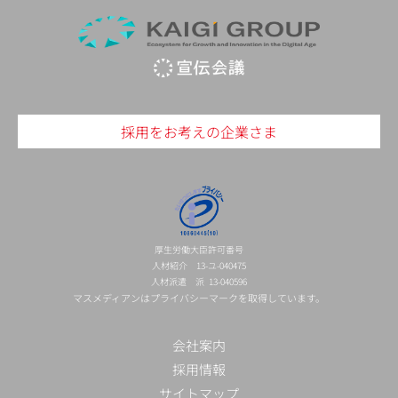
採用をお考えの企業さま
厚生労働大臣許可番号
人材紹介 13-ユ-040475
人材派遣 派 13-040596
マスメディアンはプライバシーマークを取得しています。
会社案内
採用情報
サイトマップ