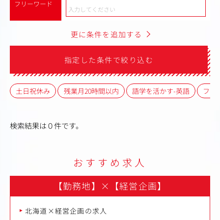
フリーワード
更に条件を追加する
指定した条件で絞り込む
土日祝休み
残業月20時間以内
語学を活かす-英語
フレ
検索結果は０件です。
おすすめ求人
【勤務地】
×
【経営企画】
北海道×経営企画の求人