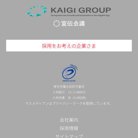
採用をお考えの企業さま
厚生労働大臣許可番号
人材紹介 13-ユ-040475
人材派遣 派 13-040596
マスメディアンはプライバシーマークを取得しています。
会社案内
採用情報
サイトマップ