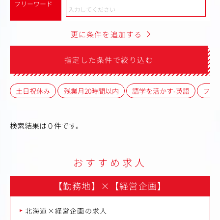
フリーワード
更に条件を追加する
指定した条件で絞り込む
土日祝休み
残業月20時間以内
語学を活かす-英語
フレ
検索結果は０件です。
おすすめ求人
【勤務地】
×
【経営企画】
北海道×経営企画の求人