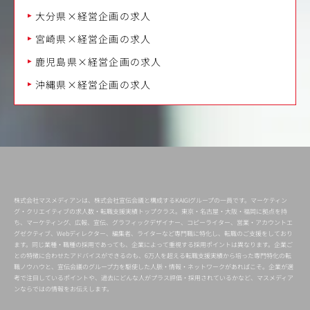
大分県×経営企画の求人
宮崎県×経営企画の求人
鹿児島県×経営企画の求人
沖縄県×経営企画の求人
株式会社マスメディアンは、株式会社宣伝会議と構成するKAIGIグループの一員です。マーケティン
グ・クリエイティブの求人数・転職支援実績トップクラス。東京・名古屋・大阪・福岡に拠点を持
ち、マーケティング、広報、宣伝、グラフィックデザイナー、コピーライター、営業・アカウントエ
グゼクティブ、Webディレクター、編集者、ライターなど専門職に特化し、転職のご支援をしており
ます。同じ業種・職種の採用であっても、企業によって重視する採用ポイントは異なります。企業ご
との特徴に合わせたアドバイスができるのも、6万人を超える転職支援実績から培った専門特化の転
職ノウハウと、宣伝会議のグループ力を駆使した人脈・情報・ネットワークがあればこそ。企業が選
考で注目しているポイントや、過去にどんな人がプラス評価・採用されているかなど、マスメディア
ンならではの情報をお伝えします。