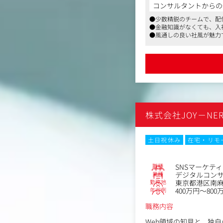
営業企画部の配信ディレ
コンサルタントからの
●少数精鋭のチームで、配
最初からすべてを一人で
●金融知識がなくても、入
す。
●風通しの良い社風が魅力
ゆくゆくは、セミナーや
携わっていただきたいと
＜具体的には＞
・オンラインセミナーの
・OBS Studioを用い
・対面セミナー・会場イ
・講師のオファー、打ち
株式会社JOY－NE
・企画構成・配信環境の
・社内メンバー・外部ス
・配信後の振り返り、改
土日祝休み
在宅・リモ
など
配信技術だけでなく、企
職種
SNSマーケテ
配信ディレクターの仕事
業種
デジタルコン
講師の魅力をどう引き出
勤務地
東京都港区南麻布
年収例
400万円～800
がら配信をつくっていく
職務内容
配信経験が豊富な方はも
方も歓迎します。
Web領域の知見と、独