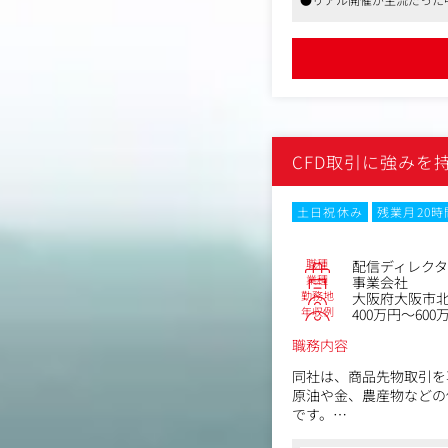
2.SNS運用・動画運用
・SNS運用の企画立案
・各SNSプラットフォ
・投稿スケジュール管理
・ハッシュタグ・キャプ
・広告配信用クリエイテ
3.効果検証
・KPIの設計・管理（
CFD取引に強みを
・投稿・動画ごとのパフ
・A/Bテストの設計・
・分析結果のレポーティ
土日祝休み
残業月20
職種
配信ディレク
業種
事業会社
勤務地
大阪府大阪市
年収例
400万円～600
職務内容
同社は、商品先物取引を
原油や金、農産物などの
です。