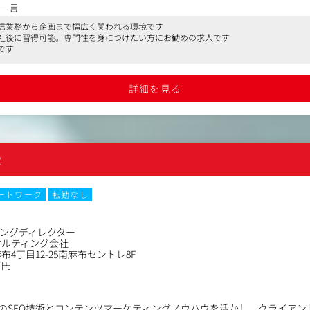
クターとして、オンラインセミナー、対面セミナーの運営に関わる業務
一言
信業務から企画まで幅広く関われる環境です
担当するのではなく、まずは配信準備や進行補助、当日の運営などから
社後に習得可能。専門性を身につけたい方にお勧めの求人です
です
配信コンテンツの企画構成、講師との打ち合わせ、当日の進行管理、配
考えています。
詳細を見る
配信準備・運営
た配信の業務
ベントの進行管理・運営
合わせ、当日の案内・進行
R
セッティング
タッフとの連携・進行管理
善提案
ートワーク
転勤なし
画・進行・視聴者目線の演出まで関われるポジションです。
ィングディレクター
は、単に機材を操作するだけではありません。
サルティング会社
すか、視聴者にどう伝えるか、当日の進行をどうスムーズに進めるかな
4丁目12-25南麻布セントレ8F
万円
ポジションです。
ちろん、動画制作、イベント運営、番組制作、進行管理などの経験を活
自のSEO技術とコンテンツマーケティングノウハウを活かし、クライア