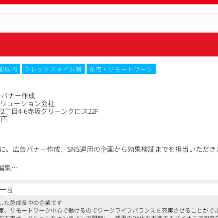
時間以内
フレックスタイム制
在宅・リモートワーク
告バナー作成
ソリューション会社
丁目4-6赤坂グリーンクロス22F
万円
に、広告バナー作成、SNS運用の企画から効果検証までを担当いただき
編集
Instagram Reels／YouTube Shorts等）の企画・構成・台本づくり
・テロップ・効果音・BGM・モーション付与・色調整）
一言
に最適化した訴求設計・フック（冒頭）設計・サムネイル制作
成した急成長中の企業です
動画素材の生成・編集による制作スピードと量の最大化
程度、リモートワーク中心で働けるのでワークライフバランスを充実させることがで
・出演キャスティング・ディレクション
中古車オークションをオンラインで開催し、業界のDX化を推進するパイオニア的存