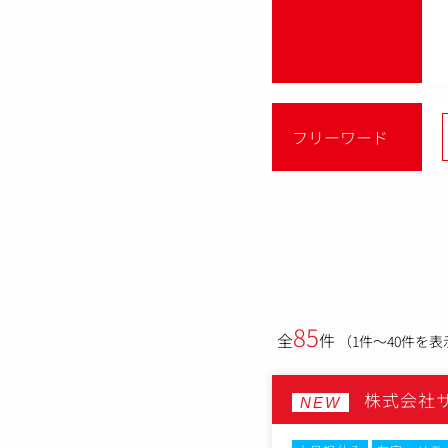
フリーワード
85
全
件
（1件～40件を表
株式会社
NEW