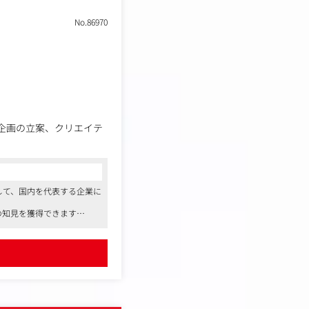
No.86970
ン企画の立案、クリエイテ
を目的とした増員募集を行
して、国内を代表する企業に
中途採用です。
の知見を獲得できます
補助）など、ユニークで充実
クリエイティブの企画・運
の撮影・編集を通じて、プ
こと。
ー数、会話量などの定