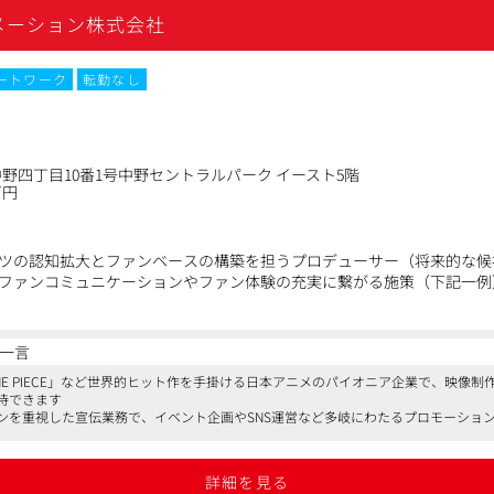
けてコミットメントを発揮していただきます。
メーション株式会社
ーションにおける新規事例や企画の開発、および市場における新しいト
います。
ートワーク
転勤なし
uTubeなどの企画運用
プロモーション企画や新規クリエイティブの開発
アニメIP事業における個別タイトルやアーティスト、中長期的なアニメIP
整業務
野四丁目10番1号中野セントラルパーク イースト5階
万円
ツの認知拡大とファンベースの構築を担うプロデューサー（将来的な候
ファンコミュニケーションやファン体験の充実に繋がる施策（下記一例
策定・企画提案
一言
出展
E PIECE」など世界的ヒット作を手掛ける日本アニメのパイオニア企業で、映像
、関連商品のディレクション・監修
待できます
ンを重視した宣伝業務で、イベント企画やSNS運営など多岐にわたるプロモーショ
応
ンです
れ、柔軟な働き方が可能。年間休日129日と充実した休暇制度で、ワークライフバ
整
詳細を見る