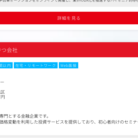
（アカウント方針・コンテンツ設計・投稿カレンダーの策定）
ームの特性・トレンドに合わせた投稿企画と運用
詳細を見る
・コミュニティ運用（コメント／DM対応方針の設計）
ション・公開タイミング等の最適化
ィブ（SNS広告等）への展開・連携
再生数・視聴維持率・エンゲージメント率・フォロワー増加・CV等）
持つ会社
ォーマンス分析業務と、勝ちパターンの言語化・横展開
検証にもとづく企画／編集の改善サイクルの実行
ングと、マーケター・関係部署への示唆・提案
時間以内
在宅・リモートワーク
Web面接
ター
北区
万円
専門とする金融企業です。
価格変動を利用した投資サービスを提供しており、初心者向けのセミナ