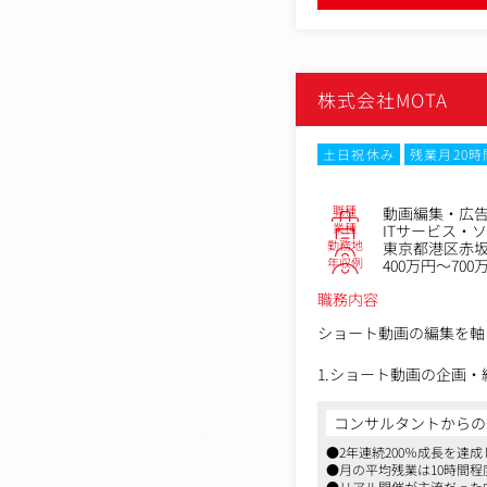
株式会社MOTA
土日祝休み
残業月20
職種
動画編集・広
業種
ITサービス・
勤務地
東京都港区赤坂2
年収例
400万円～700
職務内容
ショート動画の編集を軸
1.ショート動画の企画・
・ショート動画（TikTok／
・動画編集（カット編集
コンサルタントからの
・縦型動画フォーマット
●2年連続200％成長を達
・AIツールを活用した
●月の平均残業は10時間
・必要に応じた素材撮影
●リアル開催が主流だった