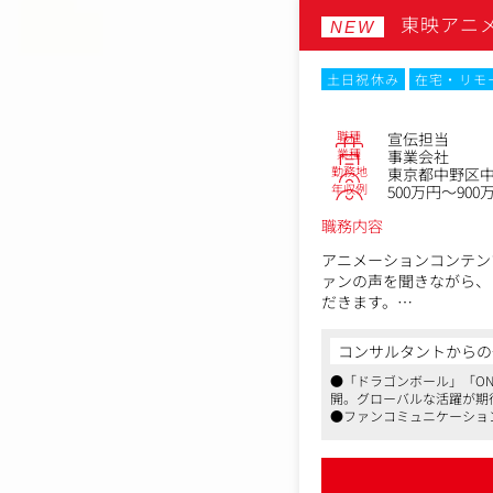
量・定性目標の達成に向
東映アニ
入社後1年間で、プロモ
NEW
いただくことを期待して
土日祝休み
在宅・リモ
・TikTok、Meta、Yo
・縦型動画を中心とした
・ABEMA、音楽IP、
職種
宣伝担当
・各施策の進行管理や調
業種
事業会社
勤務地
東京都中野区中
年収例
500万円～900
職務内容
アニメーションコンテン
ァンの声を聞きながら、
だきます。
・プロモーションの方針
コンサルタントからの
・宣伝イベントの実施・
●「ドラゴンボール」「ON
・広告出稿、宣伝制作物
開。グローバルな活躍が期
・宣伝用映像などの制作
●ファンコミュニケーショ
・各種媒体・メディア対
響力を発揮できるポジショ
・SNS等の運営・管理
●テレワーク制度が整備さ
・社内外の関係者との調