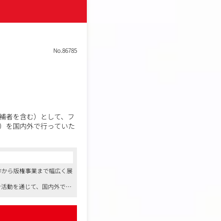
レンドの創出を達成して
No.86785
事業タイトルへの参画
補者を含む）として、フ
）を国内外で行っていた
制作から版権事業まで幅広く展
ン活動を通じて、国内外で影
ランスを保ちながら働けます