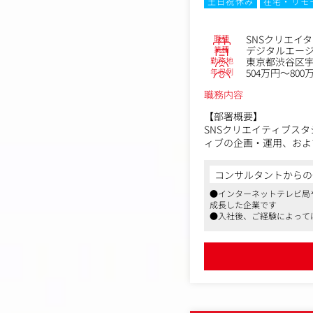
土日祝休み
在宅・リモ
職種
SNSクリエイ
業種
デジタルエー
勤務地
東京都渋谷区
年収例
504万円～800
職務内容
【部署概要】
SNSクリエイティブスタ
ィブの企画・運用、およ
【募集背景】
コンサルタントからの
2027年度および202
●インターネットテレビ局
います。スピード感を持
成長した企業です
●入社後、ご経験によって
【ミッション】
●週2日リモート可能、女
・ 配属部門のミッション
した福利厚生も魅力です
用を進めること。
・ チームのミッション:
ロモーションにおける新
自身の大きな裁量権を持