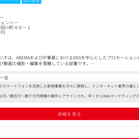
ートワーク
Web面接
ター
ジェンシー
宇田川町４０－１
万円
ジオは、ABEMAおよびIP事業におけるSNSを中心としたプロモーショ
び動画の撮影・編集を管轄している部署です。
一言
8年度の事業拡張フェーズに合わせ、SNS領域の拡大とクリエイティブ強化
やスマートフォンを活用した新規事業を次々に開発し、インターネット業界の雄と
ってSNSプロモーションを推進し、さらなる事業成長を実現するための
は月／数百万～数千万円規模の案件にアサインされ、早くからWebマーケティング
性活躍促進制度、どこでもルール（勤続年数が丸5年以上の正社員に月5万円の家賃
: ABEMAのSNSクリエイティブの企画・運用、およびIP事業における
詳細を見る
 ABEMAおよびIP事業におけるクリエイティブ企画・運用、および動画
規事例・企画の開発や、市場における新しい事例とトレンドを創出する
って能動的に企画を提案・進行することができます。再生数、フォロワ