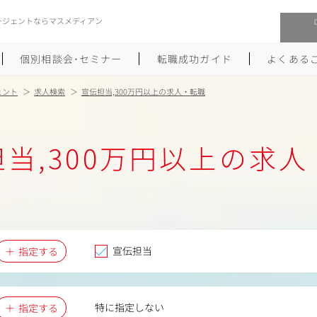
ージェントならマスメディアン
個別相談会･セミナー
転職成功ガイド
よくある
ェント
求人検索
宣伝担当,300万円以上の求人・転職
転職活動を始めるにあたり
メーカー・事業会社への転職
当,300万円以上の求
履歴書のつくり方
大手広告会社への転職
職務経歴書のつくり方
エグゼクティブ転職
ポートフォリオのつくり方
しゅふクリ･ママクリ転職
面接対策
年収アップ転職
宣伝担当
指定する
未経験から広告業界への転職
Uターン･Iターン転職
特に指定しない
指定する