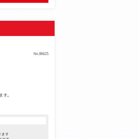
No.86625
ます。
きます
在です