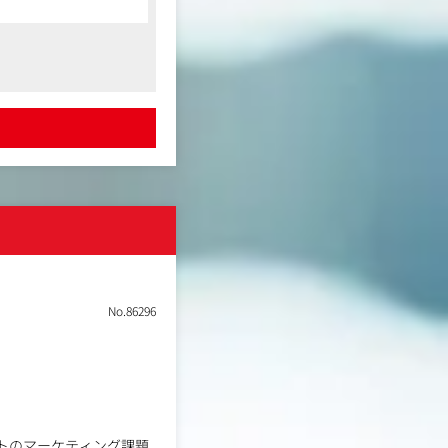
をお任せします。
スタートしていただきま
信後の改善まで一貫して
No.86296
ど、チーム全体で考えな
かしてチャレンジしたい
ントのマーケティング課題