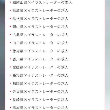
和歌山県×イラストレーターの求人
鳥取県×イラストレーターの求人
島根県×イラストレーターの求人
岡山県×イラストレーターの求人
広島県×イラストレーターの求人
山口県×イラストレーターの求人
徳島県×イラストレーターの求人
香川県×イラストレーターの求人
愛媛県×イラストレーターの求人
高知県×イラストレーターの求人
福岡県×イラストレーターの求人
佐賀県×イラストレーターの求人
長崎県×イラストレーターの求人
熊本県×イラストレーターの求人