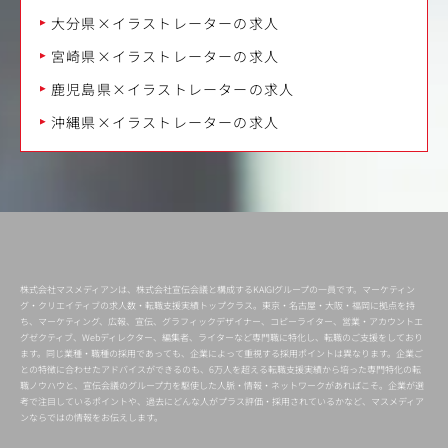
大分県×イラストレーターの求人
宮崎県×イラストレーターの求人
鹿児島県×イラストレーターの求人
沖縄県×イラストレーターの求人
株式会社マスメディアンは、株式会社宣伝会議と構成するKAIGIグループの一員です。マーケティン
グ・クリエイティブの求人数・転職支援実績トップクラス。東京・名古屋・大阪・福岡に拠点を持
ち、マーケティング、広報、宣伝、グラフィックデザイナー、コピーライター、営業・アカウントエ
グゼクティブ、Webディレクター、編集者、ライターなど専門職に特化し、転職のご支援をしており
ます。同じ業種・職種の採用であっても、企業によって重視する採用ポイントは異なります。企業ご
との特徴に合わせたアドバイスができるのも、6万人を超える転職支援実績から培った専門特化の転
職ノウハウと、宣伝会議のグループ力を駆使した人脈・情報・ネットワークがあればこそ。企業が選
考で注目しているポイントや、過去にどんな人がプラス評価・採用されているかなど、マスメディア
ンならではの情報をお伝えします。