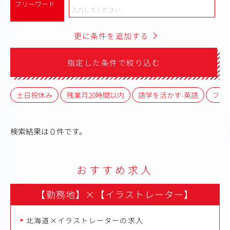
フリーワード
更に条件を追加する
指定した条件で絞り込む
土日祝休み
残業月20時間以内
語学を活かす-英語
フレ
検索結果は０件です。
おすすめ求人
【勤務地】
×
【イラストレーター】
北海道×イラストレーターの求人