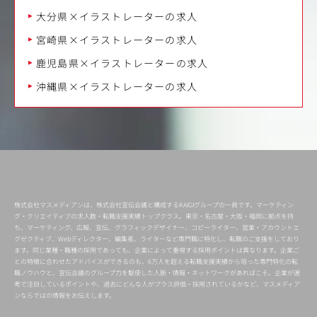
大分県×イラストレーターの求人
宮崎県×イラストレーターの求人
鹿児島県×イラストレーターの求人
沖縄県×イラストレーターの求人
株式会社マスメディアンは、株式会社宣伝会議と構成するKAIGIグループの一員です。マーケティン
グ・クリエイティブの求人数・転職支援実績トップクラス。東京・名古屋・大阪・福岡に拠点を持
ち、マーケティング、広報、宣伝、グラフィックデザイナー、コピーライター、営業・アカウントエ
グゼクティブ、Webディレクター、編集者、ライターなど専門職に特化し、転職のご支援をしており
ます。同じ業種・職種の採用であっても、企業によって重視する採用ポイントは異なります。企業ご
との特徴に合わせたアドバイスができるのも、6万人を超える転職支援実績から培った専門特化の転
職ノウハウと、宣伝会議のグループ力を駆使した人脈・情報・ネットワークがあればこそ。企業が選
考で注目しているポイントや、過去にどんな人がプラス評価・採用されているかなど、マスメディア
ンならではの情報をお伝えします。