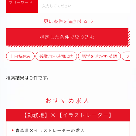
フリーワード
更に条件を追加する
指定した条件で絞り込む
土日祝休み
残業月20時間以内
語学を活かす-英語
フレ
検索結果は０件です。
おすすめ求人
【勤務地】
×
【イラストレーター】
青森県×イラストレーターの求人