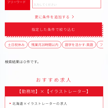
フリーワード
更に条件を追加する
指定した条件で絞り込む
土日祝休み
残業月20時間以内
語学を活かす-英語
フレ
検索結果は０件です。
おすすめ求人
【勤務地】
×
【イラストレーター】
北海道×イラストレーターの求人