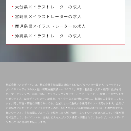
大分県×イラストレーターの求人
宮崎県×イラストレーターの求人
鹿児島県×イラストレーターの求人
沖縄県×イラストレーターの求人
株式会社マスメディアンは、株式会社宣伝会議と構成するKAIGIグループの一員です。マーケティン
グ・クリエイティブの求人数・転職支援実績トップクラス。東京・名古屋・大阪・福岡に拠点を持
ち、マーケティング、広報、宣伝、グラフィックデザイナー、コピーライター、営業・アカウントエ
グゼクティブ、Webディレクター、編集者、ライターなど専門職に特化し、転職のご支援をしており
ます。同じ業種・職種の採用であっても、企業によって重視する採用ポイントは異なります。企業ご
との特徴に合わせたアドバイスができるのも、6万人を超える転職支援実績から培った専門特化の転
職ノウハウと、宣伝会議のグループ力を駆使した人脈・情報・ネットワークがあればこそ。企業が選
考で注目しているポイントや、過去にどんな人がプラス評価・採用されているかなど、マスメディア
ンならではの情報をお伝えします。