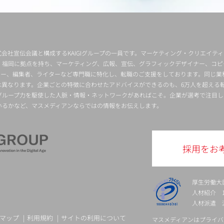
会社宣伝会議と構成するKAIGIグループの一員です。マーケティング・クリエイテ
・福岡に拠点を持ち、マーケティング、広報、宣伝、グラフィックデザイナー、コピ
クター、編集者、ライターなど専門職に特化し、転職のご支援をしております。同じ業
は異なります。企業ごとの特徴に合わせたアドバイスができるのも、6万人を超える
グループ力を駆使した人脈・情報・ネットワークがあればこそ。企業が選考で注目し
いるかなど、マスメディアンならではの情報をお伝えします。
採用をお
厚生労働大
人材紹介 13-
人材派遣 派 
マップ
利用規約
サイトの利用について
マスメディアンはプライバ