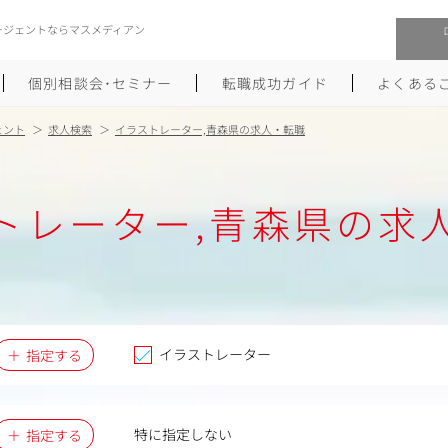
ージェントならマスメディアン
個別相談会･セミナー
転職成功ガイド
よくある
ェント
求人検索
イラストレーター,青森県の求人・転職
転職活動を始めるにあたり
メーカー・事業会社への転職
トレーター,青森県の求
履歴書のつくり方
大手広告会社への転職
職務経歴書のつくり方
エグゼクティブ転職
ポートフォリオのつくり方
しゅふクリ･ママクリ転職
面接対策
年収アップ転職
イラストレーター
指定する
未経験から広告業界への転職
Uターン･Iターン転職
特に指定しない
指定する