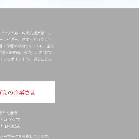
ィブの求人数・転職支援実績トッ
ーライター、営業・アカウント
種・職種の採用であっても、企業
転職支援実績から培った専門特化
ているポイントや、過去にどん
考えの企業さま
臣許可番号
ユ-040475
13-040596
シーマークを取得しています。