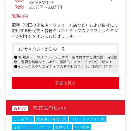
KATA EAST 9F
年収例
350万円～500万円
職務内容
顧客（全国の塗装店・リフォーム店など）および自社にて
使用する販促物・各種クリエイティブのグラフィックデザ
イン制作をメインにお任せします。
事業戦略を理解し、他部署とコミュニケーションを取りな
がら、デザインの力で事業価値の向上に貢献できるポジシ
コンサルタントからの一言
ョンです！
●NO残業デーやリフレッシュ休暇、産休育休の復帰実績、時短勤
務、退職金制度などもあり、長期的にキャリアを形成できます
＜具体的な業務内容＞
●インハウスクリエイティブの側面もありつつ、加盟店（社外）
・パンフレット・チラシ・ポスター・パネルなどの印刷物
の仕事も担える稀有な求人です
デザイン
●マスメディアンからの紹介実績が多数。ご紹介した皆さまが定
・デジタルバナー・SNS 用クリエイティブの制作
着している会社です
詳細を見る
・ショールーム空間のデザイン制作補助・素材作成
・ブランドガイドラインに沿った各種制作物の品質管理
・外部クリエイターへの制作指示・素材提供・納品管理
・進行管理・スケジュール管理・修正対応
株式会社Oxxx
NEW
＜使用ツール＞
Adobe Illustrator / Photoshop / InDesign
土日祝休み
残業月20時間以内
フレックスタイム制
After Effects / Premiere Pro
在宅・リモートワーク
転勤なし
Web面接
AI チャットツール（Claude / Copilot / GENSPARK など）