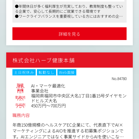
＜具体的な業務内容＞
●年間休日が多く福利厚生が充実しており、教育制度も整ってい
・SNSマーケティング：Instagram、TikTok、YouTube、Pi
る企業で、安心して長期的にご就業できる環境です
nterestを活用した米国/EU市場向け戦略の構築・実行
●ワークライフバランスを重要視している方にはおすすめの企業
・ペイド広告運用：Meta広告、Google広告、Amazon PPC
かと思います
キャンペーンのプランニングとデータドリブンな最適化
●マスメディアンからの紹介実績もあります
・CRM、メールマーケティング：顧客ライフサイクルキャ
詳細を見る
ンペーンの設計、LTV最大化
・コンテンツ戦略：コンテンツカレンダーの策定、デザイ
ナーとの協業
・分析、レポーティング：KPI（ROAS、CAC、LTV、CVR）
株式会社ハーブ健康本舗
のトラッキング、インサイト抽出、改善施策の実行
・AI活用：AIツールを活用したマーケティング業務の効率
化、高度化
土日祝休み
転勤なし
Web面接
・EC最適化：ShopifyストアフロントおよびAmazon Seller
No.84780
Centralの管理、最適化
職種
AI・マーケ最適化
・パートナーシップ開発：アフィリエイト、アンバサダー
業種
事業会社
福岡県福岡市中央区大名1丁目1番15号ダイヤモン
プログラムのパートナー開拓
勤務地
ドヒルズ大名
年収例
450万円～700万円
職務内容
年商150億規模のヘルスケアEC企業にて、代表直下でAI×
マーケティングによるAIOを推進する初募集ポジションで
す。AIエンジニアではなく事業サイドからAIを使いこな