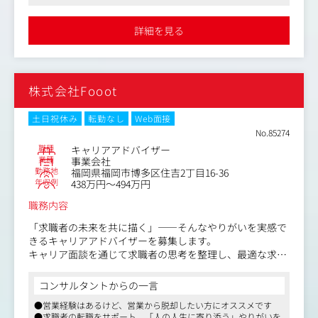
●入社する事業部はお客様との距離が非常に近い部署です。ご自
自社HPや各種ブランドサイトの制作に関わる企画・ディ
身の携わった施策やキャンペーンの結果、お客様の笑顔を一番近
レクションをお任せします。
くで見ることができます
詳細を見る
日々の更新・運用などのルーティンワークを行いながら、
集客や売上向上に向けた改善提案やコンテンツ企画も行っ
ていただきます。
株式会社Fooot
・コミュニティサイトの運営
コンテンツ企画やイベント運営（オンライン・オフライン
両方）、コミュニティサイト運営に関わる制作全般を担当
土日祝休み
転勤なし
Web面接
いただきます。
No.85274
50周年を契機に立ち上げたコミュニティサイトでは、【社
職種
キャリアアドバイザー
外の方やファンの方々との交流・コミュニケーション】も
業種
事業会社
勤務地
福岡県福岡市博多区住吉2丁目16-36
日常的に発生します。
年収例
438万円～494万円
「ファンの方が楽しめるか」「また参加したいと思える
か」といった視点で、企画要素を大切にしながらコンテン
職務内容
ツやイベントを設計していくポジションです。
※例：https://yamayafan-community.com/view/home
「求職者の未来を共に描く」――そんなやりがいを実感で
きるキャリアアドバイザーを募集します。
・MEO（インバウンドを含む）・アプリ運営
キャリア面談を通じて求職者の思考を整理し、最適な求人
飲食店や小売店など、実店舗ビジネスにおけるWeb集客の
をマッチングすることで、企業と求職者の双方に納得感の
ご経験がある方を歓迎します。
ある転職を実現します。
コンサルタントからの一言
MEO対策やアプリ内のコンテンツ企画・運営などを通じ
選考サポートや内定後のフォローまで一貫して伴走するこ
●営業経験はあるけど、営業から脱却したい方にオススメです
て、来店・購買に繋がるコミュニケーション設計を行って
のポジションでは、「人の人生に寄り添う」やりがいと、
●求職者の転職をサポート。「人の人生に寄り添う」やりがいを