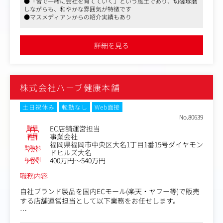
●「皆で一緒に会社を育てていく」という風土であり、切磋琢磨
るなど、高価格帯の商品を扱うスケールの大きさが当社EC
しながらも、和やかな雰囲気が特徴です
＜具体的な仕事内容＞
事業の特徴です。
●マスメディアンからの紹介実績もあり
社内のマーケティングプランナーやデザイナー、外部の広
まずは商品登録や受注管理などのアシスタント業務からス
告代理店・制作会社・インフルエンサーなど、社内外の専
タートし、経験を積みながら、将来的にはEC事業を支える
門家と連携しながら下記のような施策を進めています。
中核メンバーとしてご活躍いただくことを期待していま
詳細を見る
す。
・マーケティング戦略、KPI、予算配分の設計
・各チャネルの成果分析、改善方針の立案
業務は先輩社員が一つひとつお教えするため、EC業務の経
・ターゲット、訴求、クリエイティブ、LP導線の改善
験が浅い方も、できることから徐々に仕事の幅を広げてい
株式会社ハーブ健康本舗
・社内メンバー、外部パートナーとの施策推進
ただけます。
・営業チームや経営陣と連携した成約率改善、施策提案、
効果報告
＜主な業務内容＞
土日祝休み
転勤なし
Web面接
■商品情報の登録・受注管理・発送対応
No.80639
高級腕時計やジュエリーの魅力がお客様に正しく伝わるよ
職種
EC店舗運営担当
う、商品の特徴や状態などの情報をECサイトへ登録しま
業種
事業会社
福岡県福岡市中央区大名1丁目1番15号ダイヤモン
す。
勤務地
ドヒルズ大名
そのほか、注文内容の確認や受注管理、商品の梱包・発送
年収例
400万円～540万円
など、ご注文からお届けまでの一連の業務を担当します。
職務内容
■商品の撮影・画像加工
自社ブランド製品を国内ECモール(楽天・ヤフー等)で販売
ECサイトに掲載する商品の撮影を行い、画像のサイズ調整
する店舗運営担当として以下業務をお任せします。
や明るさの補正など、より魅力的に見せるための加工を行
います。
①店舗管理・企画業務：