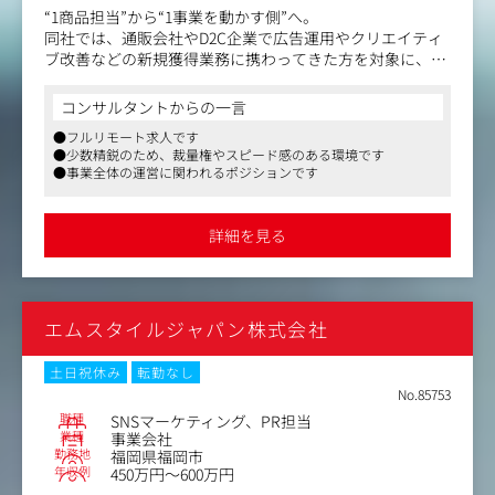
“1商品担当”から“1事業を動かす側”へ。
同社では、通販会社やD2C企業で広告運用やクリエイティ
ブ改善などの新規獲得業務に携わってきた方を対象に、将
来的な事業責任者候補を募集しています。
バリバリの管理職経験は必要ありません。
コンサルタントからの一言
むしろ歓迎したいのは、現場で数字を見ながら、
●フルリモート求人です
・この動画はなぜ売れたのか
●少数精鋭のため、裁量権やスピード感のある環境です
・このLPはなぜCVRが上がったのか
●事業全体の運営に関われるポジションです
・この訴求はなぜCPAが合ったのか
を考え、改善を繰り返してきた方です。
入社後は、当社が展開するD2C・EC事業の運営に携わって
詳細を見る
いただきます。
【主な業務内容】
・自社ECサイトおよびモールサイトの運営、管理
エムスタイルジャパン株式会社
・売上分析、数値管理
・広告代理店との折衝および進行管理
・広告クリエイティブの企画、改善
土日祝休み
転勤なし
・インフルエンサーマーケティング施策の企画、実行
No.85753
・LINE、メール等を活用したCRM施策の企画、運用
職種
SNSマーケティング、PR担当
・新商品の企画立案
業種
事業会社
勤務地
福岡県福岡市
・販売戦略の企画、実行
年収例
450万円～600万円
・LP、動画、バナー、同梱物等の制作ディレクション