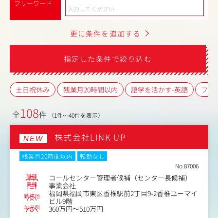
フリーワード
更に条件を追加する
指定した条件で絞り込む
土日祝休み
残業月20時間以内
語学を活かす-英語
フレ
108
全
件
（1件～40件を表示）
株式会社LINK UP
NEW
残業月20時間以内
転勤なし
No.87006
職種
コールセンター管理者候補（センター長候補）
業種
事業会社
福岡県福岡市東区香椎駅前2丁目9-2香椎ユーマイ
勤務地
ビル9階
年収例
360万円～510万円