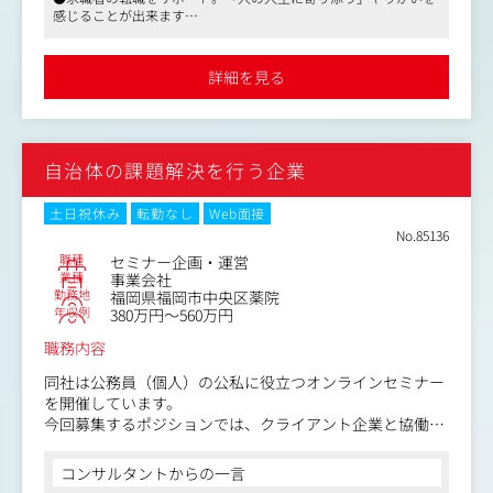
いただきます。
数字で管理するロジカルな側面の両方を追求できます。あ
感じることが出来ます
アプリ内のコンテンツ企画および運営の経験がある方は、
なたのサポートが、求職者の人生を大きく変えるきっかけ
●現在のオフィスビルは出来て間もないので、オフィスはとても
即戦力としてご活躍いただけます。
となります。
キレイです
詳細を見る
・データ集計・分析業務
＜具体的な業務内容＞
計測ツール（Google Analyticsなど）を活用したWebデー
① キャリア面談
タの集計と分析、各種改善提案をお任せします。
求職者と1対1で向き合い、現状・転職軸・将来像をヒアリ
サイトやアプリ、コミュニティ施策の成果を可視化し、次
ングしながら、最適なキャリアの方向性を一緒に考えま
自治体の課題解決を行う企業
の施策に活かすPDCAサイクルを回していく業務です。
す。
ただ話を聞くだけでなく、「この人には何が必要か」を言
語化して提示できるかどうかが問われます。
土日祝休み
転勤なし
Web面接
「今の仕事が合ってない気がする」「スキルをつけたいけ
No.85136
ど何から始めればいいかわからない」
職種
セミナー企画・運営
そういったモヤモヤを抱えた人の思考を整理し、次のステ
業種
事業会社
勤務地
福岡県福岡市中央区薬院
ップへの確信を持ってもらうことがゴールです。
年収例
380万円～560万円
② 求人マッチングと推薦
職務内容
求職者のプロフィール・志向・スキルセットをもとに求人
を選定し、推薦します。
同社は公務員（個人）の公私に役立つオンラインセミナー
「とりあえず数を当てる」のではなく、求職者と企業の双
を開催しています。
方にとって納得感のあるマッチングを追求します。
今回募集するポジションでは、クライアント企業と協働し
ながら、公務員向けセミナーの企画・設計・運営を担当し
③ 選考サポート
ていただきます。
コンサルタントからの一言
書類添削・面接対策・企業との日程調整・内定後のフォロ