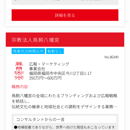
の増加を図って頂きます。
＜具体的な業務内容＞
詳細を見る
・顧客分析（KPIとして継続率、LTVなど）
・分析結果を元にしたCRM施策の考案及び実行（メルマ
ガ、同梱物の設計、各種キャンペーン）
・休眠掘り起こし （休眠掘り起こしTEL、休眠掘り起こし
宗教法人鳥飼八幡宮
メールの導入）
・キャンペーン企画・準備/運用/振り返り
・メルマガ作成/配信、SNSコンテンツ作成などがキャンペ
残業月20時間以内
転勤なし
ーンの運用
No.86349
・会報誌の制作
職種
広報・マーケティング
・季節限定商品や福袋等のイベント企画を実施
業種
事業会社
勤務地
福岡県福岡市中央区今川2丁目1-17
・顧客の声から商品開発の企画～進行など
年収例
350万円～600万円
職務内容
鳥飼八幡宮の全域にわたるブランディングおよび広報戦略
を統括し、
伝統文化の継承と地域社会との調和をデザインする業務を
お任せします。
コンサルタントからの一言
■包括的なブランディング戦略の立案・実行
●地場密着でありながら、世界へ向けた発信もおこなっています
境内全体、祭事、および諸施設含めた鳥飼ブランドの強化