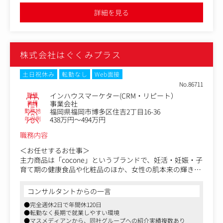
グラフィックデザインのスキルを活かし、企画から制作ま
詳細を見る
で一貫して携わっていただきます！
＜具体的には…＞
・メニュー・POP・ポスターなどの店舗販促物制作
株式会社はぐくみプラス
・フェアやキャンペーンのメインビジュアル制作
・キャンペーンの企画・立案
・Webサイト・バナー・SNSクリエイティブのデザイン
土日祝休み
転勤なし
Web面接
・店舗装飾やブランドイメージづくり など
No.86711
職種
インハウスマーケター(CRM・リピート）
業種
事業会社
勤務地
福岡県福岡市博多区住吉2丁目16-36
年収例
438万円～494万円
職務内容
＜お任せするお仕事＞
主力商品は「cocone」というブランドで、妊活・妊娠・子
育て期の健康食品や化粧品のほか、女性の肌本来の輝きを
取り戻すスキンケア商品などを取り扱っています。
コンサルタントからの一言
自社ECサイト、ECモールを通じて自社商品の化粧品を企
●完全週休2日で年間休120日
画・販売する同社にて、お客様に継続利用頂くための施策
●転勤なく長期で就業しやすい環境
や、離反顧客に対する掘り起こしを行うことで自社ファン
●マスメディアンから、同社グループへの紹介実績複数あり