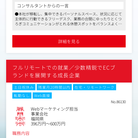
・店舗全体の売上と収支の管理、レポーティング
コンサルタントからの一言
・売上と利益アップのための各種販促企画
●本社が移転し、集中できるパーソナルスペース、状況に応じて
・モール内の広告運用、予算・実績管理 等
主体的に行動できるフリーデスク、業務の合間にゆったりとくつ
・商品の在庫、各種マスタ管理
ろぎコミュニケーションがとれる休憩スポットをバランスよく取
②注文や問合せ対応業務：
り入れました。社員の労働時間をより充実した時間へとつなげて
・お客様から頂いた、ご注文やお問合せへの対応
いきたい、という思いが込められています
・出荷データの管理、物流管理
●中途入社の社員も多く、入り込みやすい環境です
詳細を見る
●マスメディアンからの紹介実績多数です
※お電話などによる直接のお客様対応はありません。定型
的な事務作業は派遣メンバーが担う体制です。
＜部署特集＞
フルリモートでの就業／少数精鋭でECブ
https://www.herb-kenko.com/career-blog/7590/
https://www.herb-kenko.com/career-blog/7641/
ランドを展開する成長企業
土日祝休み
残業月20時間以内
在宅・リモートワーク
転勤なし
Web面接
No.86130
職種
Webマーケティング担当
業種
事業会社
勤務地
福岡県
年収例
396万円～600万円
職務内容