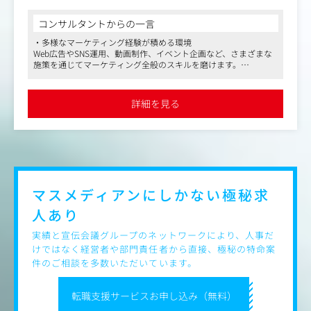
ィレクションを担っていただきます。
コンサルタントからの一言
イングリードとタビケン留学は、いずれも顧客が一定の費
・多様なマーケティング経験が積める環境
用と時間を投資し、自分の学習・キャリア・人生の選択に
Web広告やSNS運用、動画制作、イベント企画など、さまざまな
踏み出す事業です。だからこそ、マーケティングでは単に
施策を通じてマーケティング全般のスキルを磨けます。
広告を配信してリードを増やすだけでなく、顧客の不安や
憧れ、課題感を捉え、どのようなストーリーで心を動か
・充実した福利厚生で成長をサポート
し、どの接点で信頼をつくり、申し込みまで後押しするか
英語学習支援や在宅勤務の環境整備、ベビーシッター支援など、
詳細を見る
個人の成長と生活を支える福利厚生が充実しています。
が重要になります。
・グローバルな挑戦を応援する企業文化
＜具体的な仕事内容＞
英語や留学を通じて、個人の可能性を広げる事業を推進。挑戦を
マーケティングチームは現在4名体制です。社内のマーケ
後押しする情熱的で成長志向のメンバーと働けます。
ティングプランナーやデザイナー、外部の広告代理店・制
作会社・インフルエンサーなど、社内外の専門家と連携し
ながら施策を進めています。
マスメディアンにしかない
極秘求
人あり
マネージャー候補として、各施策を自ら推進するだけでな
く、チームや外部パートナーを巻き込みながら、マーケテ
実績と宣伝会議グループのネットワークにより、人事だ
ィング全体の成果最大化を担っていただきます。
けではなく経営者や部門責任者から直接、極秘の特命案
件のご相談を多数いただいています。
・イングリード / タビケン留学のマーケティング戦略、KP
I、予算配分の設計
転職支援サービスお申し込み（無料）
・各チャネルの成果分析、投資判断、改善方針の立案
・ターゲット、訴求、クリエイティブ、LP導線の設計・改