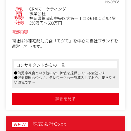
No.86935
職種
CRMマーケティング
＜対応件数目安＞
業種
事業会社
・一人あたり月間 20～30 件程度
勤務地
福岡県福岡市中央区大名一丁目8-6 HCCビル4階
・案件規模は 4c/4c チラシから冊子ものまで様々
年収例
350万円～600万円
職務内容
同社は冷凍宅配幼児食「モグモ」を中心に自社ブランドを
運営しています。
モグモは1歳6ヶ月から6歳までの幼児を対象にした栄養満
点の冷凍宅配食事サービスです。
コンサルタントからの一言
忙しい保護者のために、健康的かつバランスの取れた食事
●幼児冷凍食という他にない価値を提供している会社です
を提供し、お子様の成長をサポートしています。
●残業時間も少なく、テレワークも一部導入しており、働きやす
家族の成長を支えるライフスタイルブランドです。
い環境です
●育児奮闘中のスタッフも在籍しており、生活スタイルに合わせ
＜お任せするお仕事＞
て勤務時間の調整が可能です
既存ブランドだけではなく、今後複数の新ブランドの立ち
詳細を見る
上げを予定しており、CRMやマーケティングの力がこれま
で以上に求められるフェーズに入っています。
お客様の声に耳を傾け、行動を観察し、次の一手を企画し
株式会社Oxxx
ていく。そんな「関係づくりのプロ」を、新たに仲間とし
NEW
てお迎えしたいと考えています。