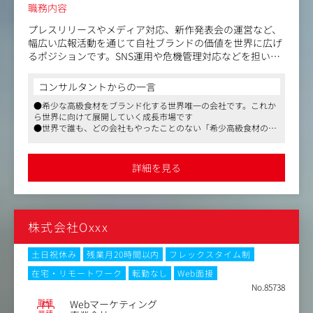
将来的には、ご本人の希望や適性に応じて、商品企画、販
職務内容
売戦略、CRM、LTV改善、PL管理など、事業全体の運営に
も携わっていただきます。
プレスリリースやメディア対応、新作発表会の運営など、
「広告運用担当」「EC担当者」の枠を超え、事業づくりに
幅広い広報活動を通じて自社ブランドの価値を世界に広げ
挑戦したい方を歓迎します。
るポジションです。SNS運用や危機管理対応などを担い、
ブランドの成長を支える重要な役割をお任せします。
コンサルタントからの一言
＜具体的な仕事内容＞
●希少な高級食材をブランド化する世界唯一の会社です。これか
広報職として、以下の業務に携わっていただきます：
ら世界に向けて展開していく成長市場です
●世界で誰も、どの会社もやったことのない「希少高級食材の世
・プレスリリース作成・配信
界ブランド創立」を目指すワールドワイドな会社です
ブランドや商品に関する情報を発信し、媒体対応を行い
●現時点で「通販」は手段でしかありません。決して売上至上主
ます。
義でなく同社のブランドをいかに広めるか、という視点での業務
詳細を見る
は重要です
●社員思いで、夢と熱量のある社長。社風も自由闊達、型にはま
・メディア対応・キャラバン
らずチャレンジ精神を重視する風土です。社員一人ひとりが裁量
メディアとの関係構築や、商品の魅力を広めるためのPR
持って働けるので、社員の生き生き働く姿が印象的な会社です
活動。キャラバンでは、記者やインフルエンサーへの直接
株式会社Oxxx
アプローチを行います。
・新作発表会の運営
土日祝休み
残業月20時間以内
フレックスタイム制
商品のローンチイベントや発表会の企画・運営を担当。
在宅・リモートワーク
転勤なし
Web面接
ブランドの価値を直感的に伝える場を創り上げます。
No.85738
職種
Webマーケティング
・SNS運用（X、LINE、Instagramなど）