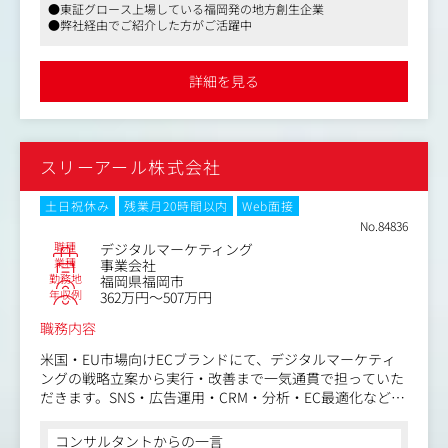
●東証グロース上場している福岡発の地方創生企業
ーまで、求職者に伴走します。
運営を軸に、セミナー全体の構成や進行設計、当日の司
●弊社経由でご紹介した方がご活躍中
内定承諾がゴールではなく、入社後に「この選択でよかっ
会、実施後の改善までを担い、参加者（公務員）満足度と
た」と思ってもらえることを目指しています。
クライアント価値の両立を目指す役割です。
詳細を見る
④ 数値目標の管理
＜具体的な業務内容＞
自分でパイプラインを管理し、面談設定・推薦・フォロー
クライアント企業および社内の関連チームと連携し、
のPDCAを日次で回していきます。感覚ではなく数字で動
公務員向けセミナーの価値と品質を高めるため、企画・設
く仕事です。
計・運営を一貫して担当します。
スリーアール株式会社
⑤ プラットフォーム運用
・オンラインセミナーの企画立案・構成設計
案件登録・進捗更新・データ管理も担当します。ツールを
・ユーザー（公務員）動向／他社セミナーの調査
土日祝休み
残業月20時間以内
Web面接
使いこなしながら、どの求職者がどのフェーズにいるかを
・クライアント企業と企画内容や講演内容について調整
No.84836
常に把握しておくことが求められます。
・セミナーのプログラム設計・進捗管理
職種
デジタルマーケティング
・セミナー当日の司会
業種
事業会社
・集客チーム（チラシなど販促物を制作するチーム）との
勤務地
福岡県福岡市
年収例
362万円～507万円
連携
・受講後アンケート・データの回収
職務内容
・フィードバックをもとにした改善提案・次回企画への反
映
米国・EU市場向けECブランドにて、デジタルマーケティ
・セミナー運営品質の標準化・再現性向上に向けた整理
ングの戦略立案から実行・改善まで一気通貫で担っていた
※直近では、NISA・保険など、公務員の関心が高い資産形
だきます。SNS・広告運用・CRM・分析・EC最適化など、
成テーマを中心にセミナーを企画・運営しています。
幅広いデジタルマーケティング業務をお任せします。
コンサルタントからの一言