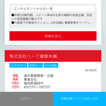
し、EC事業全体を最適化していきます。
コンサルタントからの一言
■広告・LP・CRM・顧客体験などAI×マーケ施策の戦略立
●年商150億円超、リピート率86％を誇る福岡の成長企業。安定
案と最適化
した経営基盤が魅力です
■各部署へのヒアリングを通じた課題抽出と、打ち手の企
●代表直下の新設ポジション。AIを武器に事業変革をリードし、
画・実行
圧倒的な市場価値を築けます
■AI活用施策の可視化・検証・仕組み化・定着推進とナレ
●年休120日、転勤なし、副業OK。福岡・大名で私生活を大切に
ッジ共有
しながら挑戦できる環境です
詳細を見る
目標である2030年の売上200億円達成に向け、AI時代を先取
りし、永続的な事業成長とビジネスモデル変革を中長期で
リードしていただきます。
株式会社ハーブ健康本舗
土日祝休み
転勤なし
Web面接
No.86235
職種
海外事業開発・企画
業種
事業会社
勤務地
福岡県福岡市
年収例
450万円～700万円
職務内容
ログイン
転職支援サービスお申し込み
当社が手掛ける新規事業の責任者候補として以下の業務を
お任せします。