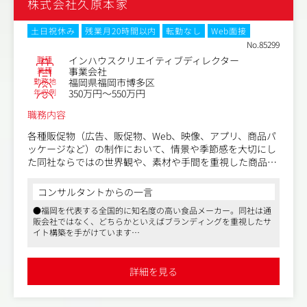
株式会社久原本家
土日祝休み
残業月20時間以内
転勤なし
Web面接
No.85299
職種
インハウスクリエイティブディレクター
業種
事業会社
勤務地
福岡県福岡市博多区
年収例
350万円～550万円
職務内容
各種販促物（広告、販促物、Web、映像、アプリ、商品パ
ッケージなど）の制作において、情景や季節感を大切にし
た同社ならではの世界観や、素材や手間を重視した商品・
料理の魅力を表現するクリエイティブディレクション業務
をお任せします。
コンサルタントからの一言
●福岡を代表する全国的に知名度の高い食品メーカー。同社は通
ホームページやECサイトの企画制作、アプリ、店舗・飲食
販会社ではなく、どちらかといえばブランディングを重視したサ
店・イベントのディスプレイ企画制作など、幅広い分野に
イト構築を手がけています
携わるチャンスがあります。
●働きやすいオフィス環境や良好な職場の人間関係、さらに充実
した福利厚生が整っており、離職率の低さが際立った特長です
さらに、自らの企画や提案が採用されることで得られる達
●同社からの紹介実績も多数あり、面接対策をはじめとするサポ
詳細を見る
ート体制も万全です
成感や、ブランドコミュニケーションを通じて顧客に価値
を届けるやりがいも味わえます！