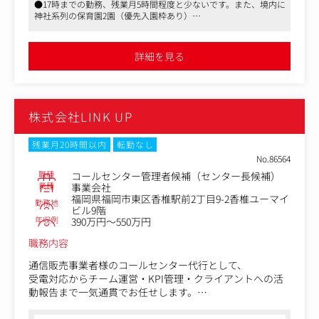
●17時までの勤務、残業月5時間程度と少ないです。また、境内に
神社系列の保育園2園（優先入園枠あり）
■ステークホルダーとの対話・広報活動
●短期的なブランディングではなく、長期的なブランディングを
参拝者、地域住民、メディアに対する適切で効果的な広報
おこなっていける環境です
活動
詳細を見る
プレスリリースの発信を行いつつ、TVからの取材対応など
もお任せします！
■デジタル・アーカイビングと情報発信
株式会社LINK UP
公式媒体（WEB・SNS）を通じた、品格ある視覚表現や言
葉による情報発信
毎日更新を基本方針としており、参拝者に興味を持っても
残業月20時間以内
転勤なし
らえるコンテンツの企画をお願いします！
No.86564
Instagramのアカウント：https://www.instagram.com/to
職種
コールセンター管理者候補（センター長候補）
rikaihachimangu.official/related_profiles/?hl=ja
業種
事業会社
福岡県福岡市東区香椎駅前2丁目9-2香椎ユーマイ
勤務地
ビル9階
■文化事業・催事のプロモーション企画
年収例
390万円～550万円
伝統的な神事から、現代の感性と共鳴するイベントまで、
多角的な文化発信の企画・推進
職務内容
定期的にイベントの開催も行っております！伝統的なもの
通信販売事業者様のコールセンター代行として、
から、地域の方の寄り合い場としてのイベントなど様々で
受電対応からチーム運営・KPI管理・クライアントへの活
す！
動報告まで一気通貫でお任せします。
PayPayドームで開催されるアーティストのライブにちなん
で、お守りやご朱印なども販売しています。