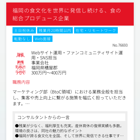
福岡の食文化を世界に発信し続ける、食の
総合プロデュース企業
土日祝休み
残業月20時間以内
在宅・リモートワーク
転勤なし
Web面接
No.76693
Webサイト運用・ファンコミュニティサイト運
職種
用・SNS担当
業種
事業会社
勤務地
福岡県糟屋郡
年収例
300万円～400万円
職務内容
マーケティング部（BtoC領域）における業務全般を担当
し、集客や売上向上に繋がる施策を幅広く担っていただき
ます。
ルーティンワークとしてのWebサイト運用に加え、ファン
の方々とのコミュニケーションや企画業務など、自らアイ
コンサルタントからの一言
デアを出して形にしていく業務もお任せします。
●残業が少なく、福利厚生も充実。産休育休の復帰実績も多数。
具体的には以下の業務をお任せします。
環境の良さは、同社の魅力的なポイント
●福岡が誇る食文化を全国、そして世界に発信できる仕事です
・Webサイトの運営・管理・制作