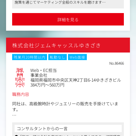
施策を通じてマーケティング全般のスキルを磨けます
だからこそ、マーケティングでは単に広告を配信して問い
●充実した福利厚生で成長をサポート
合わせを増やすだけでなく、顧客の不安や憧れ、課題感を
英語学習支援や在宅勤務の環境整備、ベビーシッター支援など、
深く捉え、どのようなストーリーで心を動かし、どの接点
個人の成長と生活を支える福利厚生が充実しています
詳細を見る
●グローバルな挑戦を応援する企業文化
で信頼をつくり、申し込みまで後押しするかが重要になり
英語や留学を通じて、個人の可能性を広げる事業を推進。挑戦を
ます。
後押しする情熱的で成長志向のメンバーと働けます
自分が設計した訴求や導線によって、問い合わせの数だけ
株式会社ジェムキャッスルゆきざき
でなく、リードの質や成約率が変わる。その先で実際にサ
ービスを利用する顧客が増え、事業の成長につながってい
く。施策の成果が数字にも現場にも表れるため、マーケテ
残業月20時間以内
転勤なし
Web面接
ィングが事業を動かしている実感を得やすいポジションで
No.86466
す。
職種
Web・EC担当
業種
事業会社
勤務地
福岡県福岡市中央区天神2丁目6-14ゆきざきビル
＜関わるマーケティング領域＞
年収例
384万円～560万円
・Web広告、SNS広告などの運用型広告
・SEO、コンテンツマーケティング
職務内容
・LP、バナー、動画などのクリエイティブ改善
・Instagram、YouTubeなどのSNS運用
同社は、高級腕時計やジュエリーの販売を手掛けていま
・インフルエンサータイアップ
す。
・山手線広告、タクシー広告などのOOH施策
・イベント、PR、ブランディング施策
自社ECサイトをはじめ、大手ECモールにもショップを展
・AIを活用したレポート作成、リサーチ、画像 / 動画生
開しており、EC部門の売上は順調に成長しています。
コンサルタントからの一言
成、戦略立案
オンライン上で数千万円の商品をご購入いただくこともあ