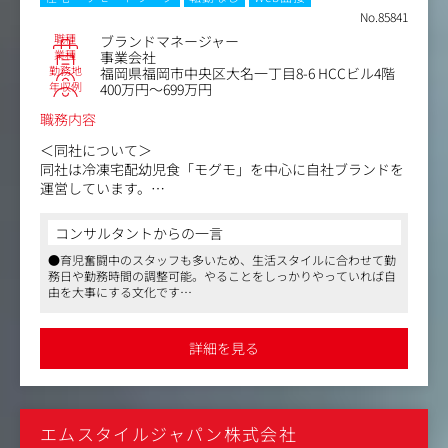
＜具体的には＞
No.85841
・デジタル広告の運用（リスティング・SNS・ディスプレ
職種
ブランドマネージャー
イ等）
業種
事業会社
・広告効果の分析およびレポーティング、改善提案の実施
勤務地
福岡県福岡市中央区大名一丁目8-6 HCCビル4階
・記事LP、バナー、SNSコンテンツの企画および制作ディ
年収例
400万円～699万円
レクション
職務内容
・広告媒体の選定および新規チャネルの開拓
・広告予算の策定、進捗管理、実績分析
＜同社について＞
・広告施策全体の企画立案から実行、改善までの推進
同社は冷凍宅配幼児食「モグモ」を中心に自社ブランドを
・外部パートナー企業（制作会社・代理店等）との連携、
運営しています。
進行管理
・社内他部門（開発・商品・CS等）との連携によるプロジ
モグモは1歳6ヶ月から6歳までの幼児を対象にした栄養満
コンサルタントからの一言
ェクト推進
点の冷凍宅配食事サービスです。
●育児奮闘中のスタッフも多いため、生活スタイルに合わせて勤
忙しい保護者のために、健康的かつバランスの取れた食事
務日や勤務時間の調整可能。やることをしっかりやっていれば自
を提供し、お子様の成長をサポートしています。
由を大事にする文化です
家族の成長を支えるライフスタイルブランドです。
●Oxxxではトップダウンではなく、ボトムアップ型の組織体制の
ため、メンバーの意見や考えを1番に尊重します。裁量を持って運
＜お任せするお仕事＞
用が行えます
詳細を見る
冷凍幼児食ブランド「モグモ」を展開する当社にてブラン
ドマネージャー業務をお任せします。
ブランド全体の戦略立案から実行、広告運用やCRM、商品
企画まで複数領域に関わりながら、事業成長を推進いただ
エムスタイルジャパン株式会社
きます。