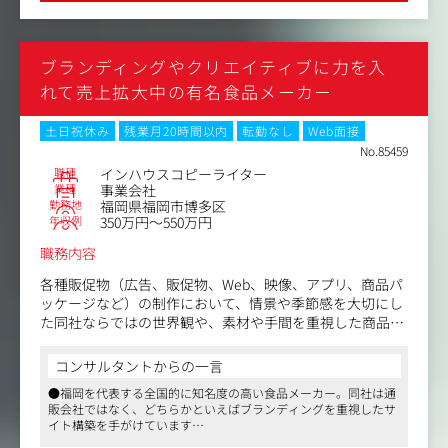
ブランディングやクリエイティブに力を入
れて売上拡大中の有名食品メーカー
土日祝休み
残業月20時間以内
転勤なし
Web面接
No.85459
職種
インハウスコピーライター
業種
事業会社
勤務地
福岡県福岡市博多区
年収例
350万円～550万円
職務内容
各種販促物（広告、販促物、Web、映像、アプリ、商品パ
ッケージなど）の制作において、情景や季節感を大切にし
た同社ならではの世界観や、素材や手間を重視した商品・
料理の魅力を表現するライティング業務をお任せします。
コンサルタントからの一言
ホームページやECサイトの企画制作、アプリ、店舗・飲食
●福岡を代表する全国的に知名度の高い食品メーカー。同社は通
店・イベントのディスプレイ企画制作など、幅広い分野に
販会社ではなく、どちらかといえばブランディングを重視したサ
携わるチャンスがあります。
イト構築を手がけています
●働きやすいオフィス環境や良好な職場の人間関係、さらに充実