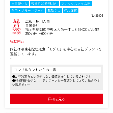
土日祝休み
残業月20時間以内
フレックスタイム制
＜具体的には＞
在宅・リモートワーク
転勤なし
Web面接
・顧客セグメントに応じたCRM施策の企画、実行（メール
No.86926
配信、同梱物、LINEなど）
職種
広報・採用人事
・購買、閲覧、行動データの分析と施策への反映
業種
事業会社
・F2転換、アップセル、離脱防止などの改善提案と実行
勤務地
福岡県福岡市中央区大名一丁目8-6 HCCビル4階
・メルマガの文章作成やキャンペーン訴求の設計
年収例
350万円～600万円
・ユーザーインタビューや定性調査の設計、実施
職務内容
・他チーム（CS/商品企画/デザイン）との連携とプロジェ
クト推進
同社は冷凍宅配幼児食「モグモ」を中心に自社ブランドを
運営しています。
モグモは1歳6ヶ月から6歳までの幼児を対象にした栄養満
点の冷凍宅配食事サービスです。
コンサルタントからの一言
忙しい保護者のために、健康的かつバランスの取れた食事
●幼児冷凍食という他にない価値を提供している会社です
を提供し、お子様の成長をサポートしています。
●残業時間も少なく、テレワークも一部導入しており、働きやす
家族の成長を支えるライフスタイルブランドです。
い環境です
●育児奮闘中のスタッフも在籍しており、生活スタイルに合わせ
＜お任せするお仕事＞
て勤務時間の調整が可能です
採用と広報を半々で担い、「会社と商品の魅力を伝え、仲
詳細を見る
間とファンを増やす」仕事をまるごと担当。
スカウトや面談設計から、社員インタビュー・note・SNS
での発信、冷凍幼児食「モグモ」などのプロダクト広報ま