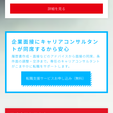
さらに、自らの企画や提案が採用されることで得られる達
した福利厚生が整っており、離職率の低さが際立った特長です
成感や、ブランドコミュニケーションを通じて顧客に価値
●同社からの紹介実績も多数あり、面接対策をはじめとするサポ
詳細を見る
ート体制も万全です
を届けるやりがいも味わえます！
将来的には同社のディレクターとしてご活躍いただくこと
を期待しています。
企業面接にキャリアコンサルタン
トが
同席するから安心
履歴書作成・面接などのアドバイスから面接の同席、条
件面の調整・交渉まで。専任のキャリアコンサルタント
がこまやかに転職をサポートします。
転職支援サービスお申し込み（無料）