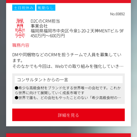
＜具体的には＞
土日祝休み
転勤なし
・ブランド戦略、事業計画の企画および推進
No.69892
・新規顧客獲得施策立案、ディレクション
職種
D2CのCRM担当
・CRM施策の設計、改善、検証
業種
事業会社
勤務地
福岡県福岡市中央区今泉1-20-2 天神MENTビル 9F
・商品企画、開発プロジェクト推進
年収例
450万円～600万円
・マーケティング施策全般の改善提案
・ブランド価値向上に向けた施策立案、実行
職務内容
・その他事業成長に必要な業務
※周囲を巻き込み、裁量を持って企画から実行まで一貫し
DMや同梱物などのCRMを担うチームで人員を募集してい
て携われる環境です。
ます。
そのなかでも今回は、Webでの取り組みを強化していきた
い考えを持っておりSNS、HP、メルマガなどをメインに担
っていただきます。
コンサルタントからの一言
●希少な高級食材をブランド化する世界唯一の会社です。これか
あくまで「CRMチーム」としての動きなので、Web専任で
ら世界に向けて展開していく成長市場です
はありません。それゆえ、紙領域の業務も経験できるし、
●世界で誰も、どの会社もやったことのない「希少高級食材の世
紙との連携もできます。
界ブランド創立」を目指すワールドワイドな会社です
●現時点で「通販」は手段でしかありません。決して売上至上主
美を代表する有名人の方々、富裕層の方々が日常的に取り
義でなく同社のブランドをいかに広めるか、という視点での業務
詳細を見る
は重要です
入れている同社のプロダクト。リピートを促進していき、
今後ますます、日本国内はもちろん世界にも浸透させてい
くことこそ重要ミッションです。