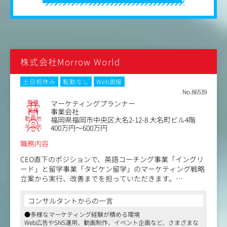
善
・広告代理店、制作会社、インフルエンサー等の外部パー
トナーのディレクション
・社内メンバーの施策推進、優先順位設計、進行管理
・営業チームや経営陣と連携したリード品質、成約率、訴
求改善
株式会社Morrow World
・AIツールを活用したレポート作成、リサーチ、企画立
案、業務効率化
土日祝休み
転勤なし
Web面接
・経営陣への施策提案、効果報告、次の投資判断の提案
No.86539
職種
マーケティングプランナー
業種
事業会社
勤務地
福岡県福岡市中央区大名2-12-8 大名町ビル4階
年収例
400万円～600万円
職務内容
CEO直下のポジションで、英語コーチング事業「イングリ
ード」と留学事業「タビケン留学」のマーケティング戦略
立案から実行、改善までを担っていただきます。
イングリードとタビケン留学は、いずれも顧客が一定の費
コンサルタントからの一言
用と時間を投資し、自分の学習・キャリア・人生の選択に
●多様なマーケティング経験が積める環境
踏み出す事業です。
Web広告やSNS運用、動画制作、イベント企画など、さまざまな