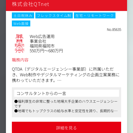
株式会社QTnet
【変更の範囲】無
土日祝休み
フレックスタイム制
在宅・リモートワーク
Web面接
No.85635
職種
Web広告運用
業種
事業会社
勤務地
福岡県福岡市
年収例
550万円～680万円
職務内容
QTDA（デジタルエージェンシー事業部）に所属いただ
き、Web制作やデジタルマーケティングの企画立案業務に
携わっていただきます。
戦略立案、制作、運営、分析から改善まで、各分野のプロ
コンサルタントからの一言
フェッショナルは揃っています。そのチームの先頭に立っ
●福利厚生の非常に整った地場大手企業のハウスエージェンシー
てPDCAサイクルを回していただくことを期待していま
です
す。
●地場でもトップクラスの給与水準と安定性を誇り、長期的な視
点で働きやすい環境が魅力的です
●年休130日・フルフレックス・在宅可と、福岡で理想の働き方
を実現できる求人です
詳細を見る