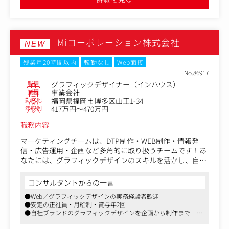
に関するWebデザイン・グラフィックデザインの両方をご
担当いただきます。
ブランドの世界観を理解し、それを形にしていただくお仕
事です。
Miコーポレーション株式会社
NEW
＜制作ツール＞
自社ECサイトでの販売はもちろんですが、現在はスーパー
残業月20時間以内
転勤なし
Web面接
などリテール販売も行っておりますので、
No.86917
オンラインとオフラインどちらの制作にも携わることが可
職種
グラフィックデザイナー（インハウス）
能です。
業種
事業会社
勤務地
福岡県福岡市博多区山王1-34
年収例
417万円～470万円
・Web（バナー、LP、SNS画像など）
・グラフィック（POP、チラシなどの商品同梱物、パッケ
職務内容
ージ、ロゴ）
マーケティングチームは、DTP制作・WEB制作・情報発
＜具体的には＞
信・広告運用・企画など多角的に取り扱うチームです！あ
・ブランドの世界観を体現するクリエイティブの企画・設
なたには、グラフィックデザインのスキルを活かし、自社
計・制作？
ブランドの魅力を発信するクリエイティブ業務を担当して
・広告用のLP、バナーのディレクション？
いただきます。
コンサルタントからの一言
・販促物デザイン（同梱物、店舗用POPなど）？
●Web／グラフィックデザインの実務経験者歓迎
・社内他部署との連携（マーケティング・商品開発・CRM
＜制作物＞
●安定の正社員・月給制・賞与年2回
など）？
店舗販促物・フェアのメインビジュアル制作・キャンペー
●自社ブランドのグラフィックデザインを企画から制作まで一貫
・業務フローやガイドラインの整備（Figma・Backlogベ
ン企画・Webサイトデザイン・SNS運用など、さまざまな
して担当
ース）
クリエイティブを手掛けています。