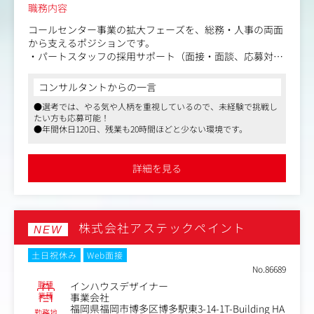
職務内容
コールセンター事業の拡大フェーズを、総務・人事の両面
から支えるポジションです。
・パートスタッフの採用サポート（面接・面談、応募対
応、シフト調整）
・勤怠・労務管理のサポート
コンサルタントからの一言
・各種書類作成、データ入力・集計・管理
●選考では、やる気や人柄を重視しているので、未経験で挑戦し
・備品・拠点まわりの管理、各種手配
たい方も応募可能！
・経理業務のサポート（分担に応じて）
●年間休日120日、残業も20時間ほどと少ない環境です。
・業務フロー改善、社内DX推進
詳細を見る
株式会社アステックペイント
NEW
土日祝休み
Web面接
No.86689
職種
インハウスデザイナー
業種
事業会社
福岡県福岡市博多区博多駅東3-14-1T-Building HA
勤務地