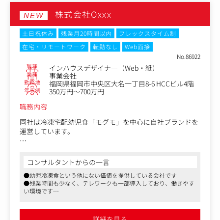
で、一気通貫で手がけます。
株式会社Oxxx
NEW
配属は経営直下。経営陣と直接議論しながら戦略から実行
まで担う、事業成長を「人」と「発信」の両輪で加速させ
土日祝休み
残業月20時間以内
フレックスタイム制
る新設ポジションです。
在宅・リモートワーク
転勤なし
Web面接
あなたが最初のカタチをつくり、将来的には人事広報責任
No.86922
者・マネージャーへの登用も見据えています。
職種
インハウスデザイナー（Web・紙）
業種
事業会社
＜具体的には＞
勤務地
福岡県福岡市中央区大名一丁目8-6 HCCビル4階
・中途・新卒採用の企画・実行（スカウト、媒体・エージ
年収例
350万円～700万円
ェント対応）
職務内容
・カジュアル面談・面接の設計、候補者体験づくり
・採用戦略の立案、採用ページ・求人票の作成・改善
同社は冷凍宅配幼児食「モグモ」を中心に自社ブランドを
・採用広報コンテンツの企画・制作（社員インタビュー、
運営しています。
note、SNS、Oxxx Radio）
・コーポレート広報（プレスリリース作成、メディアリレ
モグモは1歳6ヶ月から6歳までの幼児を対象にした栄養満
ーション、社内広報）
点の冷凍宅配食事サービスです。
コンサルタントからの一言
・プロダクト広報（新商品のPR企画、商品プレスリリー
忙しい保護者のために、健康的かつバランスの取れた食事
ス、メディア・インフルエンサー対応）
●幼児冷凍食という他にない価値を提供している会社です
を提供し、お子様の成長をサポートしています。
●残業時間も少なく、テレワークも一部導入しており、働きやす
家族の成長を支えるライフスタイルブランドです。
い環境です
●育児奮闘中のスタッフも在籍しており、生活スタイルに合わせ
＜お任せするお仕事＞
て勤務時間の調整が可能です
デザイナーとして、自社商品「モグモ」など自社ブランド
詳細を見る