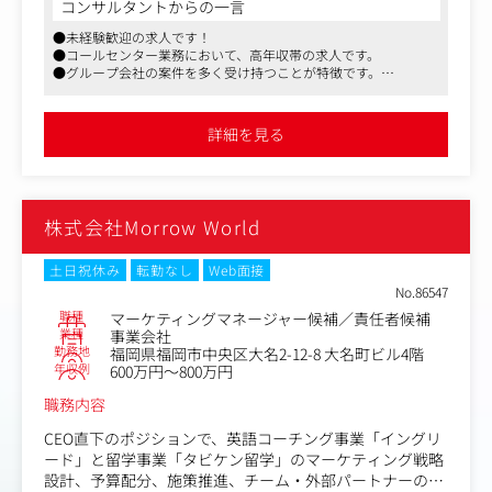
＜具体的な業務＞
例えば、嵐のラストライブではイメージカラーの5色に合
コンサルタントからの一言
・受電対応／カスタマーサポート業務（入社後約3ヶ月）
わせて販売したりしています！
●未経験歓迎の求人です！
・継続導入率などKPIの設定・管理・改善PDCAの実行
●コールセンター業務において、高年収帯の求人です。
・法人クライアントへの活動報告資料作成・報告（Exce
■社務所内における横断的連携
●グループ会社の案件を多く受け持つことが特徴です。
l・PowerPoint／テンプレートあり）
今後も拡張する組織の最適化を見据え、各部署や個別プロ
●入社後は座学やOJTにて基礎を習得出来る環境です。
・パート・アルバイト10名程度のシフト管理・育成・欠勤
ジェクトへの横断的なマーケティング支援
補助
詳細を見る
・マニュアル整備・研修実施など拠点オペレーションの仕
組みづくり
＜入社後の流れ＞
株式会社Morrow World
入社～3ヶ月：座学＋OJTでコールセンター業務の基礎を習
得
3ヶ月～：メンバー管理・KPI設定など管理者業務へステッ
土日祝休み
転勤なし
Web面接
プアップ
No.86547
職種
マーケティングマネージャー候補／責任者候補
＜ポジションの魅力＞
業種
事業会社
勤務地
福岡県福岡市中央区大名2-12-8 大名町ビル4階
・入社1年目から裁量を持ってKPI設定～改善PDCAを回せ
年収例
600万円～800万円
る環境
・「全員センター長へ」の明確な育成思想と実績あり
職務内容
・残業月20時間程度・日勤固定・時短相談可
CEO直下のポジションで、英語コーチング事業「イングリ
ード」と留学事業「タビケン留学」のマーケティング戦略
設計、予算配分、施策推進、チーム・外部パートナーのデ