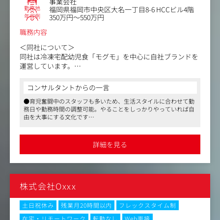
業種
事業会社
公式SNSアカウントの運用を通じて、ブランドの世界観
勤務地
福岡県福岡市中央区大名一丁目8-6 HCCビル4階
を発信し、ファンとのコミュニケーションを深めます。
年収例
350万円～550万円
職務内容
＜同社について＞
同社は冷凍宅配幼児食「モグモ」を中心に自社ブランドを
運営しています。
モグモは1歳6ヶ月から6歳までの幼児を対象にした栄養満
コンサルタントからの一言
点の冷凍宅配食事サービスです。
●育児奮闘中のスタッフも多いため、生活スタイルに合わせて勤
忙しい保護者のために、健康的かつバランスの取れた食事
務日や勤務時間の調整可能。やることをしっかりやっていれば自
を提供し、お子様の成長をサポートしています。
由を大事にする文化です
家族の成長を支えるライフスタイルブランドです。
●Oxxxではトップダウンではなく、ボトムアップ型の組織体制の
ため、メンバーの意見や考えを1番に尊重します。裁量を持って運
＜お任せするお仕事＞
用が行えます
詳細を見る
Webマーケティング部門にて、ブランドや製品の魅力を幅
広いターゲットへ発信し、広告運用やクリエイティブ制
作、広告媒体の選定、企画立案、予算管理、外部パートナ
ー企業との協業など多岐にわたる業務を担当します。
株式会社Oxxx
一連のプロセスを通じて事業成長を推進し、将来的には戦
略立案やチームマネジメントも担うマネージャーとしての
キャリアパスを想定しています。
土日祝休み
残業月20時間以内
フレックスタイム制
在宅・リモートワーク
転勤なし
Web面接