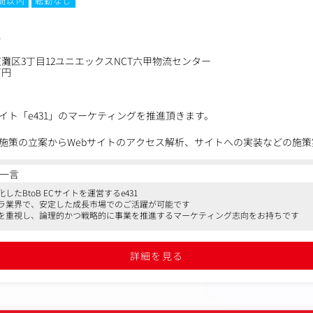
時間以内
転勤なし
ー
灘区3丁目12ユニエックスNCT六甲物流センター
万円
イト「e431」のマーケティングを推進頂きます。
施策の立案からWebサイトのアクセス解析、サイトへの実装などの施
一言
要なポジションなため、経営層の理解も深く、早い意思決定で柔軟に業
たBtoB ECサイトを運営するe431
ラ業界で、安定した成長市場でのご活躍が可能です
を重視し、論理的かつ戦略的に事業を推進するマーケティング志向をお持ちです
ただける環境です。
詳細を見る
グ施策の企画・運用
集客、購入率向上を目的とする各種施策の立案・実行
解析
仮説の立案・検証を行い、必要に応じてサイト全体のUI/UX向上や改