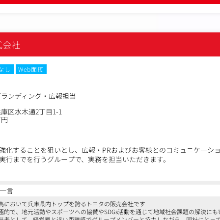
式会社
なし
Web面接
ブランディング・広報担当
庫区水木通2丁目1-1
万円
強化することを狙いとし、広報・PRおよびお客様とのコミュニケーシ
実行までを行うグループで、実務を担当いただきます。
施策の立案、計画、実行
一言
・販売店ブランドの価値向上に資する取り組みの企画・実行
高において兵庫県内トップを誇るトヨタの販売会社です
の整備と社内浸透
極的で、地元活動やスポーツへの協賛やSDGs活動を通じて地域社会課題の解決にも
動の企画、実施（メディア対応、プレスリリース、イベント企画）
当者として、経営層と近い距離感でグループメンバーと協力しながら、同社にとっ