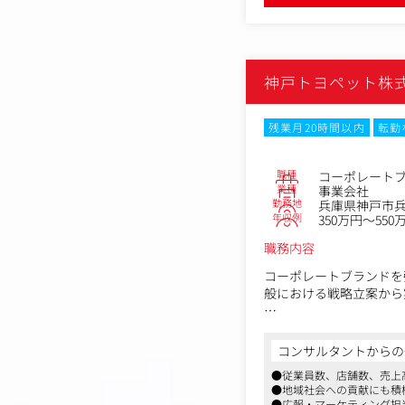
神戸トヨペット株
残業月20時間以内
転勤
職種
コーポレート
業種
事業会社
勤務地
兵庫県神戸市兵
年収例
350万円～550
職務内容
コーポレートブランドを
般における戦略立案から
＜業務内容一例＞
・ブランド戦略に則した
コンサルタントからの
・コーポレートブランド
●従業員数、店舗数、売上
・ブランドガイドライン
●地域社会への貢献にも積
・担当する広報／宣伝活
●広報・マーケティング担