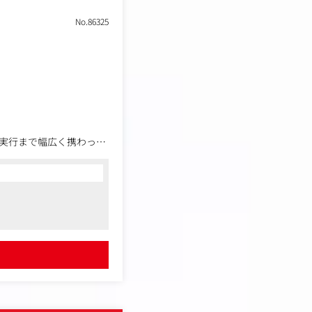
No.86325
策実行まで幅広く携わって
務を推進することができ
修の立案・実行（ベンダー