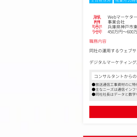
土日祝休み
残業月20
職種
Webマーケタ
業種
事業会社
勤務地
兵庫県神戸市東
年収例
450万円～600
職務内容
同社の運用するウェブサ
デジタルマーケティング
頂きます。
コンサルタントからの
会社の業績を左右する重
●放送通信工事資材のに特化し
ます。
●主なニーズは通信インフ
●同社社長はデータと数字
自ら考え、意見を発信い
＜具体的な仕事例＞
・デジタルマーケティン
└売上の最大化に向けた
・Webサイトのアクセス
└分析データに基づいた