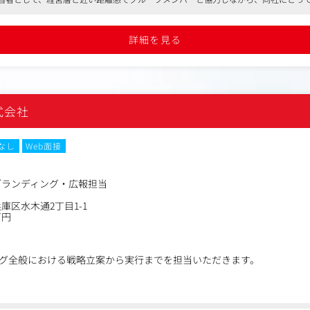
ーションの企画・実施
って頂けます。
ージの作成、管理
グの戦略策定と運用管理（WEB、SNS、広告、データ分析など）
詳細を見る
テークホルダー対応（自治体、商工会、地域団体との協働）
式会社
なし
Web面接
ブランディング・広報担当
庫区水木通2丁目1-1
万円
グ全般における戦略立案から実行までを担当いただきます。
推進