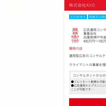
への指示出し含む
株式会社AltO
・サイトへの実装
└Webサイトの更新・運
└メールマガジンの企画
土日祝休み
残業月20
職種
広告運用コン
業種
事業会社
勤務地
兵庫県神戸市長
年収例
400万円～700
職務内容
運用型広告のコンサルテ
クライアントの事業を理
善まで一気通貫で担当い
コンサルタントからの
＜具体的には＞
●フルリモート勤務も可能
・日々の数値チェック、デ
●広告運用からプランニン
・仮説立案とチューニン
ことが可能です
・入稿作業(Google、
●まだ少数ではありますが
・クライアントへのレポ
・媒体知識・新ツール(生