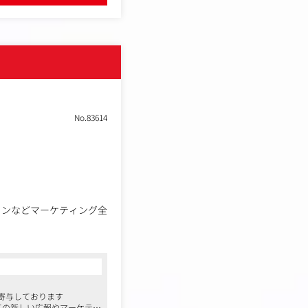
No.83614
ョンなどマーケティング全
寄与しております
ての新しい広報やマーケティ