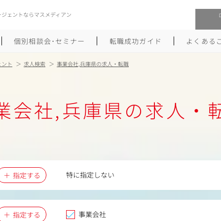
ージェントならマスメディアン
個別相談会･セミナー
転職成功ガイド
よくある
ェント
求人検索
事業会社,兵庫県の求人・転職
転職活動を始めるにあたり
メーカー・事業会社への転職
業会社,兵庫県の求人・
履歴書のつくり方
大手広告会社への転職
職務経歴書のつくり方
エグゼクティブ転職
ポートフォリオのつくり方
しゅふクリ･ママクリ転職
面接対策
年収アップ転職
特に指定しない
指定する
未経験から広告業界への転職
Uターン･Iターン転職
事業会社
指定する