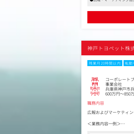
・販売店との共同プロモ
ングのかたちを確立してい
・コーポレートホームペ
・デジタルマーケティン
・地域貢献活動およびス
など
神戸トヨペット株
残業月20時間以内
転勤
職種
コーポレート
業種
事業会社
勤務地
兵庫県神戸市兵
年収例
600万円～850
職務内容
広報およびマーケティン
＜業務内容一例＞
・ブランド戦略の策定・