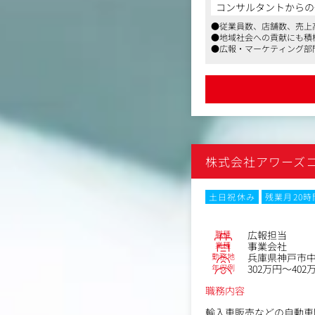
・コーポレートブランド
コンサルタントからの
・ブランドガイドライン
●従業員数、店舗数、売上
・広報／宣伝活動の統括
●地域社会への貢献にも積
・販売店との共同プロモ
●広報・マーケティング部
・デジタルマーケティン
・地域貢献活動およびス
・部門マネジメント（予
など
株式会社アワーズ
土日祝休み
残業月20
職種
広報担当
業種
事業会社
勤務地
兵庫県神戸市中
年収例
302万円～402
職務内容
輸入車販売などの自動車関