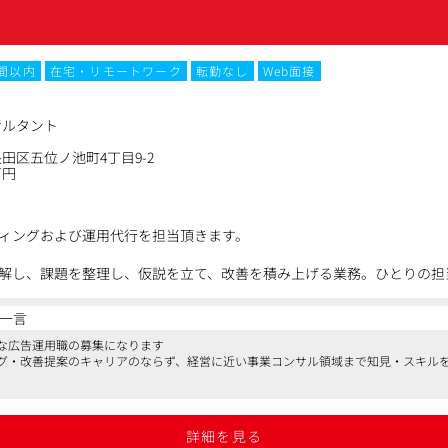
）
用 （CMSの設定/運用、軽微なHTMLコーディング）
・制作・配信（配信システムの運用、軽微なHTMLコーディング）
時間以内
在宅・リモートワーク
転勤なし
Web面接
サルタント
田区五位ノ池町4丁目9-2
万円
ィングおよび運用代行を担当頂きます。
解し、課題を整理し、仮説を立て、改善を積み上げる業務。ひとりの担
ただきます。
一言
な広告運用職の募集になります
ータ分析(CPA、配信状況などのモニタリング)
グ・改善提案のキャリアのならず、経営に近い事業コンサル領域まで知見・スキル
グ(A/Bテスト、入札単価調整、配信ターゲットの絞り込み等)
Metaなど各媒体の管理画面への登録・設定変更)
、利益もしっかり確保をしていて、同規模のデジタルマーケティング会社と比較し
ーティング、戦略立案
成AI含む)のキャッチアップと社内共有
詳細を見る