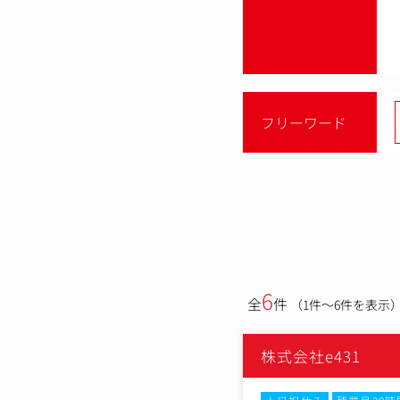
フリーワード
6
全
件
（1件～6件を表示
株式会社e431