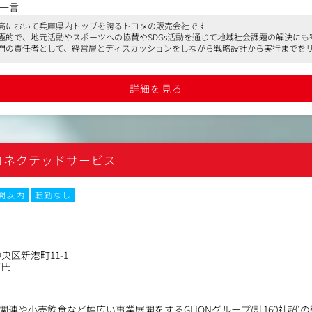
・販売店ブランドの価値向上
一言
の整備と社内浸透
高において兵庫県内トップを誇るトヨタの販売会社です
（メディア対応、プレスリリース、イベント企画）
極的で、地元活動やスポーツへの協賛やSDGs活動を通じて地域社会課題の解決にも
ーションの企画・実施
門の責任者として、経営層とディスカッションをしながら戦略設計から実行までを
グの戦略策定と運用管理（WEB、SNS、広告、データ分析など）
テークホルダー対応（自治体、商工会、地域団体との協働）
算管理、KPI・ROIの設定とモニタリング、メンバー育成・組織構築）
詳細を見る
コネクテッドサービス
時間以内
転勤なし
央区新港町11-1
万円
連や小売飲食など幅広い事業展開をするGLIONグループ(計160社超)