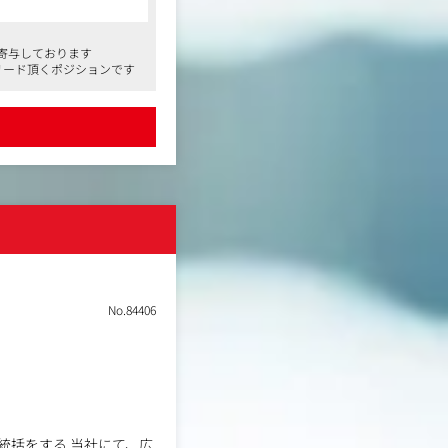
寄与しております
リード頂くポジションです
No.84406
の統括をする 当社にて、広