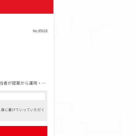
No.85018
当者が提案から運用・改
を身に着けていっていただく
て給与レンジが高めです