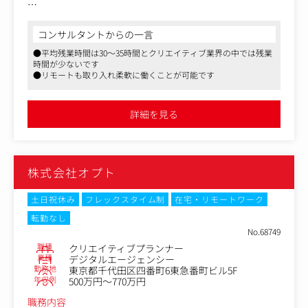
ADEXのグループとしてのリソースを活かし、グラフィッ
ク、Webサイト、CM、イベントなど様々な媒体に関わる
コンサルタントからの一言
ことが可能です。
●平均残業時間は30～35時間とクリエイティブ業界の中では残業
時間が少ないです
■Works：https://www.adex-dc.co.jp/works/index.html#
●リモートも取り入れ柔軟に働くことが可能です
■具体的なお仕事
・クライアントへのヒアリング／打合せ
詳細を見る
・各種プロモーションの企画・提案
・付随して発生する制作物のクリエイティブコントロール
（主に社内、グループ企業）
株式会社オプト
土日祝休み
フレックスタイム制
在宅・リモートワーク
転勤なし
No.68749
職種
クリエイティブプランナー
業種
デジタルエージェンシー
勤務地
東京都千代田区四番町6東急番町ビル5F
年収例
500万円～770万円
職務内容