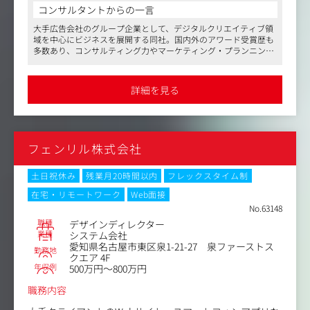
だきます。また、クリエイティブチームのリーダーとして
コンサルタントからの一言
の活躍も期待しています。
大手広告会社のグループ企業として、デジタルクリエイティブ領
域を中心にビジネスを展開する同社。国内外のアワード受賞歴も
エンジニアやアカウントのメンバーと連携しクライアント
多数あり、コンサルティング力やマーケティング・プランニング
の課題に応じた最適な提案を行い、世の中に影響力のある
力に類稀なるクリエイティブ力をも兼ね備えた組織です。
クリエイティブを手がけていただきたいと思っています。
マスメディアンとのお取引歴も長く、これまで複数のご成約実績
詳細を見る
があります。
案件の8割が博報堂のナショナルクライアントで、そのデ
ジタル領域を同社が担っているため、知名度の高い案件、
フリーバカンス制度の導入など働きやすさにも配慮されています
かつ予算規模の大きな仕事も多数手がけていただける環境
ので、長期的に就業し、安心してキャリアを形成したい方にもお
です。
すすめです。
フェンリル株式会社
▼同社の手がけたWORKS例はこちら。
https://www.i-studio.co.jp/creative/
土日祝休み
残業月20時間以内
フレックスタイム制
在宅・リモートワーク
Web面接
No.63148
職種
デザインディレクター
業種
システム会社
愛知県名古屋市東区泉1-21-27 泉ファーストス
勤務地
クエア 4F
年収例
500万円～800万円
職務内容