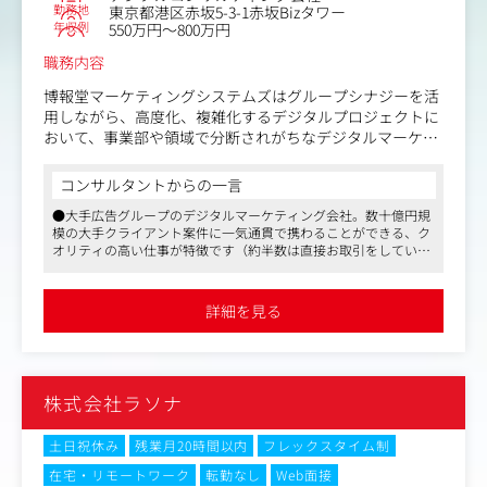
勤務地
東京都港区赤坂5-3-1赤坂Bizタワー
年収例
550万円～800万円
職務内容
博報堂マーケティングシステムズはグループシナジーを活
用しながら、高度化、複雑化するデジタルプロジェクトに
おいて、事業部や領域で分断されがちなデジタルマーケテ
ィングを一気通貫で実行できるサービス展開、組織作りを
ミッションとしています。
コンサルタントからの一言
●大手広告グループのデジタルマーケティング会社。数十億円規
クライアント企業のデジタルマーケティング戦略にもとづ
模の大手クライアント案件に一気通貫で携わることができる、ク
き、Webサイトやアプリケーションなどデジタル領域での
オリティの高い仕事が特徴です（約半数は直接お取引をしている
タッチポイントにおいて、Webディレクター、デザイナ
企業です）
ー、エンジニアと連携しながらより良い顧客体験の設計と
●平均残業20時間以下、フリープレイス制度を導入しており全国
具体企画/コンテンツの開発、UX/UIの設計を行っていただ
どこからでもフルリモートで働くことができます（出社頻度は自
詳細を見る
由です）
きます。
●マスメディアンからの紹介実績あり
・各種定量、定性調査の設計、分析
・クライアントの目的や課題を理解した上でターゲットイ
株式会社ラソナ
ンサイト調査、顧客体験（UX）の設計
・各種調査設計、実査による課題仮説の導出、課題解決の
為の企画プランニング
土日祝休み
残業月20時間以内
フレックスタイム制
・ユーザーインターフェイス（UI）の設計 （サイトマッ
在宅・リモートワーク
転勤なし
Web面接