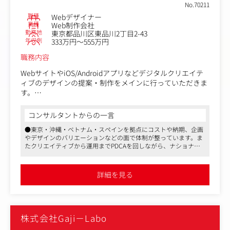
プ、ワイヤーフレームなどの情報設計を含む）
No.70211
・プロトタイプの作成、検証にもとづく迅速なブラッシュ
職種
Webデザイナー
アップ
業種
Web制作会社
・WebデザイナーやマークアップエンジニアへのUX観点で
勤務地
東京都品川区東品川2丁目2-43
のディレクション、品質管理
年収例
333万円～555万円
職務内容
業務内容（変更の範囲）：会社の定める業務
WebサイトやiOS/Androidアプリなどデジタルクリエイテ
ィブのデザインの提案・制作をメインに行っていただきま
す。
＜works＞
コンサルタントからの一言
http://www.razona.jp/works/
●東京・沖縄・ベトナム・スペインを拠点にコストや納期、企画
やデザインのバリエーションなどの面で体制が整っています。ま
クライアントのニーズやゴールをヒアリングし、デザイン
たクリエイティブから運用までPDCAを回しながら、ナショナル
の提案から、UI・UX設計、デザイン制作まで、プロデュー
クライアントや大手企業の多様なプロジェクトに携わっています
サーやディレクターとともにプロジェクトに携わっていた
●働く時間や場所も自由に選択できる環境です（時短勤務、週4
だきます。
日勤務、在宅勤務等）。個人のライフプラン・ライフステージに
詳細を見る
合わせた柔軟な勤務体系も整備しており、同社には時短勤務の子
育て中の女性社員も多いです。今職種はフルリモートも可能です
■具体的な業務
●マスメディアンからのご入社実績あり！ 内定まで丁寧にフォロ
・大手企業のコーポレートサイト・ブランドサイト等のデ
ーします
ザイン（企画や提案にも携わっていただきます）
株式会社Gaji－Labo
・アプリのUI・UXデザイン（画面設計にも携わっていただ
きます）