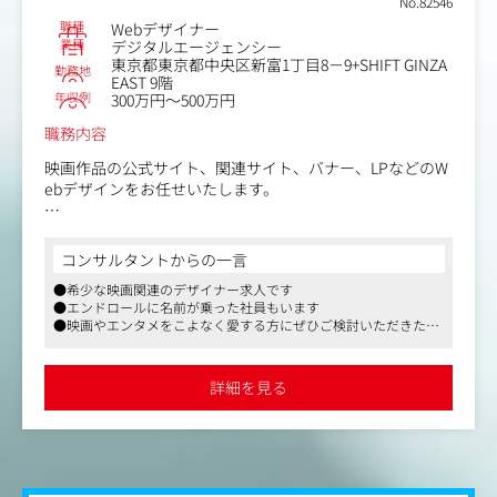
No.82546
●非連続成長を促すデザインリニューアルの企画・推進
職種
Webデザイナー
カスタマージャーニーマップやトレンド分析などを用い
業種
デジタルエージェンシー
東京都東京都中央区新富1丁目8－9+SHIFT GINZA
て、プロダクトのデザイン分析・課題設定を行い、デザイ
勤務地
EAST 9階
ンリニューアルを企画・推進
年収例
300万円～500万円
●新規プロダクトの立ち上げにデザイン責任者として参画
職務内容
デザインのプロトタイピングを通してMVP検証を行い、新
映画作品の公式サイト、関連サイト、バナー、LPなどのW
規プロダクトの立ち上げに貢献、デザインシステムを構築
ebデザインをお任せいたします。
し継続的な改善施策を推進
同社は配給会社から直接依頼を受けています。
●プロダクトのデザイン業務改善提案
▼直近の担当案件例
デザインの業務フローや役割分担の整備を通して、デザイ
コンサルタントからの一言
・ひゃくえむ。（人気漫画の実写化）
ンチームを組成し、プロダクトにおけるデザイン職能の関
●希少な映画関連のデザイナー求人です
・おーい、応為（長澤まさみさん主演作）
与幅を拡張。定常業務にデザインが最大限寄与する仕組み
●エンドロールに名前が乗った社員もいます
・木挽町のあだ討ち（柄本佑さん、渡辺謙さんなど出演の
を構築
●映画やエンタメをこよなく愛する方にぜひご検討いただきたい
大作時代劇）
求人です
【このポジションの魅力】
●弊社経由でのご紹介実績を活かし、面接対策などサポートいた
携わる作品のジャンルは幅広く、アニメ作品や特撮作品か
します。
●デザインを通してユーザー体験価値とビジネス価値の両
詳細を見る
ら、実写作品の大作まで、幅広いジャンルを担当していま
立を目指す、非常にやりがいのある経験をすることができ
す。
ます。
企業内のデザイン下請け組織ではなく、事業の一員として
※今後は映画のみならず、TV番組やブランドメーカーの宣
デザインでプロダクトにコミットします。
伝業務にも展開していく予定です。