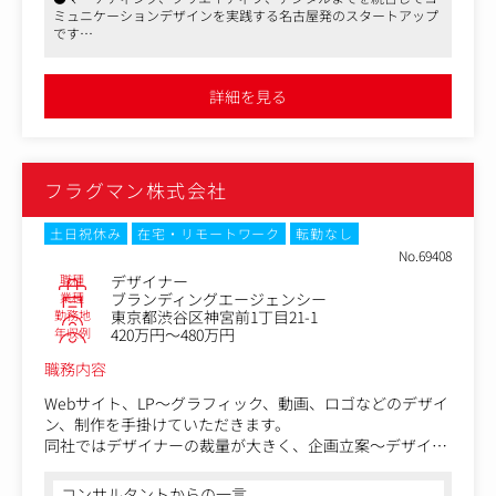
CI/VI開発など多様な案件が発生します。
ミュニケーションデザインを実践する名古屋発のスタートアップ
現在は代表がクリエイティブディレクターとして同業務を
主には、大手広告会社からの案件ですが、企画段階から携
です
メインで担当されています。
われる仕事が多く、クライアント直の打ち合わせもござい
●代表は地場では有力なプロダクション、代理店を経て独立した
将来的には代表からクライアントを引き継ぎ、同社の中心
ます。
幅広い知見をもつ優秀なクリエイティブディレクターです
として活躍いただける方を求めています。
ニーズを踏まえて本質的な課題解決に取り組める環境で
●短時間正社員や在宅勤務の相談にも応じていただけるなど、柔
詳細を見る
軟な働き方を推奨しています。また、代表がPTA会長を務めてい
す。
た経験から、子育てをする親御さんへの理解が深く、「PTA役員
また、同社では自社事業としてSNSを使った町おこしの活
有給制度」というユニークな休暇制度も導入しています
動や、産学官連携のプロジェクトにも参画しています。
これからの時代を考えWebデザインを吸収し、Web・グラ
クリエイティブエージェンシーとしてのクライアントワー
フィック両方を扱えるデザイナーになっていただきます。
クだけでなく、地域貢献性の高い事業にも取り組むチャン
フラグマン株式会社
スがあります。
また、同社では自社事業としてSNSを使った町おこしの活
動（『駅西さんぽ』）や、産学官連携のプロジェクト
土日祝休み
在宅・リモートワーク
転勤なし
（『名古屋西エリアPR事業』）にも参画しています。
No.69408
クリエイティブエージェンシーとしてのクライアントワー
職種
デザイナー
クだけでなく、地域貢献性の高い事業にも取り組むチャン
業種
ブランディングエージェンシー
勤務地
東京都渋谷区神宮前1丁目21-1
スがあります。
年収例
420万円～480万円
＜案件例＞
職務内容
『駅西さんぽ』
『名古屋西エリアPR事業』（中村区役所×名古屋造形大学
Webサイト、LP～グラフィック、動画、ロゴなどのデザイ
×トガル）
ン、制作を手掛けていただきます。
同社ではデザイナーの裁量が大きく、企画立案～デザイ
〈社内体制〉
ン、UIUX提案、社内外のディレクションまで幅広く対応し
デザイナー4名（業務委託含む）
ていくのでキャリアの領域を広げていくことができます。
コンサルタントからの一言