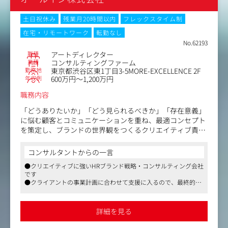
土日祝休み
残業月20時間以内
フレックスタイム制
在宅・リモートワーク
転勤なし
No.62193
職種
アートディレクター
業種
コンサルティングファーム
勤務地
東京都渋谷区東1丁目3-5MORE-EXCELLENCE 2F
年収例
600万円～1,200万円
職務内容
「どうありたいか」「どう見られるべきか」「存在意義」
に悩む顧客とコミュニケーションを重ね、最適コンセプト
を策定し、ブランドの世界観をつくるクリエイティブ責任
者として、一連の業務をお任せします。
コンサルタントからの一言
納品後、ようやくスタートラインに立つ顧客に対し、クリ
●クリエイティブに強いHRブランド戦略・コンサルティング会社
エイティブエージェンシーとしてHR戦略コンサルタント
です
と顧客と伴走しつつ、その後のBrand「ing」活動を全方位
●クライアントの事業計画に合わせて支援に入るので、最終的に
（クリエイティブ／マーケティング／採用戦略）から支援
ほぼすべての事業課題に触れながら、クリエイティブ制作まで行
します。
い、スタートアップからメガベンチャー企業の事業成長に伴走し
ています
詳細を見る
●出社の必要がなければリモートワークでの勤務になります。お
＜具体的には＞
住まいやスキルによっては、フルリモートでのご就業も相談可能
・ヒアリング