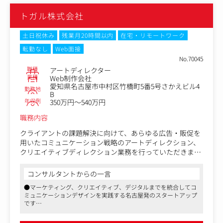
トガル株式会社
土日祝休み
残業月20時間以内
在宅・リモートワーク
転勤なし
Web面接
No.70045
職種
アートディレクター
業種
Web制作会社
愛知県名古屋市中村区竹橋町5番5号さかえビル4
勤務地
B
年収例
350万円～540万円
職務内容
クライアントの課題解決に向けて、あらゆる広告・販促を
用いたコミュニケーション戦略のアートディレクション、
クリエイティブディレクション業務を行っていただきま
す。
コンサルタントからの一言
大手代理店や地場企業から厚い信頼を寄せられており、既
●マーケティング、クリエイティブ、デジタルまでを統合してコ
存顧客や紹介企業からの案件獲得がほとんどです。
ミュニケーションデザインを実践する名古屋発のスタートアップ
制作案件における窓口として、クライアントとの打ち合わ
です
せから携わっていただきます。
●代表は地場では有力なプロダクション、代理店を経て独立した
社内のプランナーと協力しながら提案内容をまとめ、案件
幅広い知見をもつ優秀なクリエイティブディレクターです