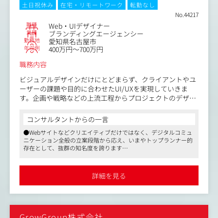
土日祝休み
在宅・リモートワーク
転勤なし
No.44217
職種
Web・UIデザイナー
業種
ブランディングエージェンシー
勤務地
愛知県名古屋市
年収例
400万円～700万円
職務内容
ビジュアルデザインだけにとどまらず、クライアントやユ
ーザーの課題や目的に合わせたUI/UXを実現していきま
す。企画や戦略などの上流工程からプロジェクトのデザイ
ン・クリエイティブまで一貫して対応いただきます。
コンサルタントからの一言
取引先は日本でも有数の大手企業がメインです。9割以上
●Webサイトなどクリエイティブだけではなく、デジタルコミュ
が直請け案件のため、ユーザーのリアルな声を感じたり、
ニケーション全般の立案段階から応え、いまやトップランナー的
ダイレクトにクライアントの反応を確かめながら、改善提
存在として、抜群の知名度を誇ります
案を繰り返していける環境です。
●ブランディング・映像・マーケティングを専業とするパートナ
ーと協力しながら、より大きなプロジェクトにチャレンジできる
なお、クライアントの課題も多様なため、多角的な視点で
環境に加え、「社員にとって働きやすい”企業”」を目指すという
詳細を見る
組織づくりにも余念がありません
のソリューション提供が必要になっています。
●マスメディアンからの採用実績あり。企業と深い関係値を構築
しています
＜業務一例＞
●企業側に深く入り込んでいるため、選考状況に合わせた効果的
・クライアントからの課題ヒアリング
なアドバイスができます
GrowGroup株式会社
・デザインのコンセプトメイク