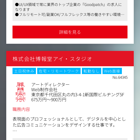
●UI/UX領域で常に業界のトップ企業の『Goodpatch』の求人に
・顧客やユーザーの課題を解決するためのソリューション
なります
の検討、コンセプト立案
●フルリモート可/副業OK/フルフレックス等の働きやすい環境が
・プロジェクトにおけるUIデザイン、Webデザイン領域の
整っております
推進
●現在はUI/UX領域に囚われず、デザインを起点とした新規事業の
・細部までこだわったデザイン
立ち上げや、企業のデザイン戦略立案、デザイン組織構築支援な
詳細を見る
ど企業の経営層とコンサルティングする形で事業を拡大しており
ます
【仕事内容（変更の範囲）】
雇入れ直後：上記参照
変更の範囲：当社における各種業務全般
株式会社博報堂アイ・スタジオ
土日祝休み
在宅・リモートワーク
転勤なし
Web面接
No.64345
職種
アートディレクター
業種
Web制作会社
勤務地
東京都千代田区丸の内3-4-1新国際ビルヂング5F
年収例
675万円～900万円
職務内容
表現面のプロフェッショナルとして、デジタルを中心とし
た広告コミュニケーションをデザインする仕事です。
プロジェクト全体のリーダーとして、業務を牽引していた