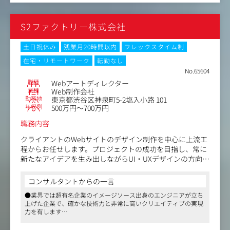
です。残業も月20時間程度なので働きやすい環境です
・マーケティングリサーチ／分析
・デザインコンセプト設計
S2ファクトリー株式会社
・提案書作成／プレゼン
・各種デザイン（Web／ロゴ／グラフィックなど）
・デザイン&コーダーディレクション（社外の関係者含
土日祝休み
残業月20時間以内
フレックスタイム制
む）
在宅・リモートワーク
転勤なし
・撮影／映像ディレクション
No.65604
職種
Webアートディレクター
業種
Web制作会社
勤務地
東京都渋谷区神泉町5-2塩入小路 101
年収例
500万円～700万円
職務内容
クライアントのWebサイトのデザイン制作を中心に上流工
程からお任せします。プロジェクトの成功を目指し、常に
新たなアイデアを生み出しながらUI・UXデザインの方向性
を決定する重要な役割を担っていただきます。
コンサルタントからの一言
＜業務の流れ＞
●業界では超有名企業のイメージソース出身のエンジニアが立ち
・クライアントからの依頼を受け、エンジニアやディレク
上げた企業で、確かな技術力と非常に高いクリエイティブの実現
ターとオリエンに参加します
力を有します
・案件によっては要件定義やワイヤーフレームの設計にも
●残業月10～20時間でワークライフバランスを整えつつ、広告賞
携わっていただきます
を獲得するような案件にも携わることができます