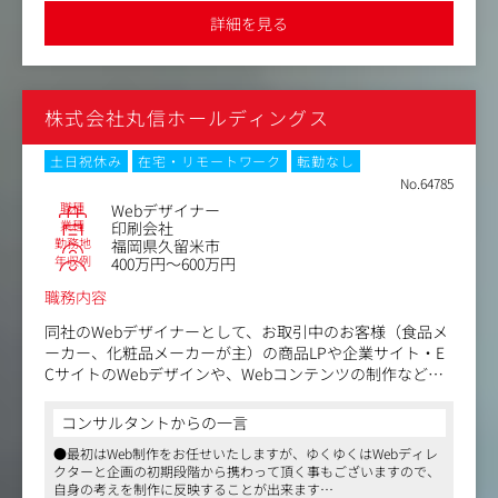
・デザイン部分については、デザイナーとコンセプト策定
●フルリモート、フレックスタイム制、家賃補助などの福利厚生
詳細を見る
も充実し、平均勤続年数も8.7年と非常に高い企業です（クリエイ
から、携わっていただき、提案書の作成、提案などもお任
ティブ系企業の平均は3～5年ほど）
せします
・社内のエンジニアや顧客の決済者などとのやり取りはも
ちろん、手を動かしてのデザインまでご対応いただきます
株式会社丸信ホールディングス
クライアントは、直取り引きと代理店経由の案件があり、
半々の比率です。そのため、クライアントに寄り添って企
土日祝休み
在宅・リモートワーク
転勤なし
画段階から携わることも可能ですし、代理店案件では、広
No.64785
告賞を受賞するような大型の案件に携わっていただくこと
職種
Webデザイナー
もできます。
業種
印刷会社
勤務地
福岡県久留米市
年収例
400万円～600万円
職務内容
同社のWebデザイナーとして、お取引中のお客様（食品メ
ーカー、化粧品メーカーが主）の商品LPや企業サイト・E
CサイトのWebデザインや、Webコンテンツの制作などを
行います。
コンサルタントからの一言
＜具体的なお仕事＞
●最初はWeb制作をお任せいたしますが、ゆくゆくはWebディレ
・HP、LP、ECサイトのWebデザイン
クターと企画の初期段階から携わって頂く事もございますので、
・Webサイトのコーディング
自身の考えを制作に反映することが出来ます