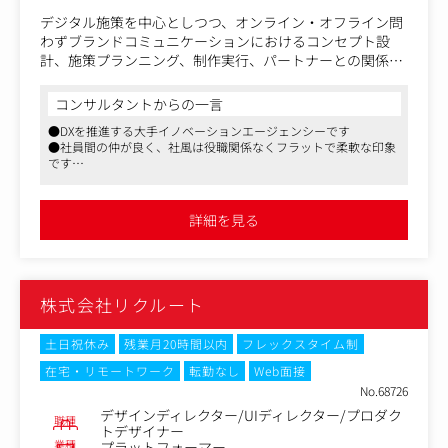
デジタル施策を中心としつつ、オンライン・オフライン問
わずブランドコミュニケーションにおけるコンセプト設
計、施策プランニング、制作実行、パートナーとの関係構
築・ディレクションを担当していただきます。
コンサルタントからの一言
・広告クリエイティブのコンセプト立案、企画設計、制作
●DXを推進する大手イノベーションエージェンシーです
ディレクションまでの一連の業務
●社員間の仲が良く、社風は役職関係なくフラットで柔軟な印象
・提案資料の作成及びクライアントへのプレゼンテーショ
です
ン
●良い意味で実力主義であり、社員のチャレンジを会社として支
・社内外のクリエイティブチーム（デザイナー、コピーラ
援します
イター、映像制作、webエンジニア等）との連携・進行管
詳細を見る
理
・新規クリエイティブ技術やデジタルトレンドのリサー
チ、情報収集
株式会社リクルート
＜対象となるクリエイティブカテゴリ＞
SNSキャンペーン、PR、インフルエンサー施策、WEB制
作、映像、グラフィック、メディアタイアップ等
土日祝休み
残業月20時間以内
フレックスタイム制
在宅・リモートワーク
転勤なし
Web面接
【仕事内容（変更の範囲）】会社の定める範囲
No.68726
デザインディレクター/UIディレクター/プロダク
職種
トデザイナー
業種
プラットフォーマー