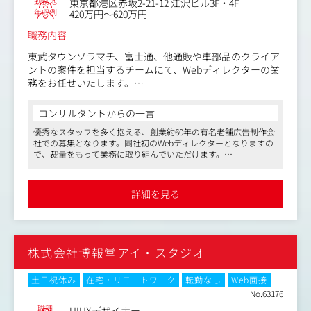
勤務地
東京都港区赤坂2-21-12 江沢ビル3F・4F
年収例
420万円～620万円
職務内容
東武タウンソラマチ、富士通、他通販や車部品のクライア
ントの案件を担当するチームにて、Webディレクターの業
務をお任せいたします。
グラフィック制作に強みを持つ同社ですが、最近ではWeb
の案件も増えつつあり、主にLP、採用サイト、HP等ペー
コンサルタントからの一言
ジ数があるサイトの制作に携わっていただきます。
優秀なスタッフを多く抱える、創業約60年の有名老舗広告制作会
社での募集となります。同社初のWebディレクターとなりますの
●WORKS
で、裁量をもって業務に取り組んでいただけます。
http://www.lesmains.co.jp/blog
また、残業時間は月平均10時間ほどと、制作会社としては比較的
少なめで、テレワークも導入しているため柔軟な働き方が可能で
詳細を見る
す。
ご興味をお持ちいただけましたら、是非ご応募下さい。
株式会社博報堂アイ・スタジオ
土日祝休み
在宅・リモートワーク
転勤なし
Web面接
No.63176
職種
UIUXデザイナー