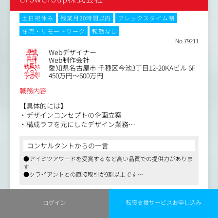
・コンテンツの企画・演出
・ブランドビジュアル表現の策定
土日祝休み
残業月20時間以内
フレックスタイム制
・ユーザビリティ・アクセシビリティ設計
在宅・リモートワーク
転勤なし
・モーション設計
No.79211
・デザインルール策定
職種
Webデザイナー
・デザイン制作
業種
Web制作会社
・アートディレクション（動画やスチール撮影）
勤務地
愛知県名古屋市 千種区今池3丁目12-20KAビル 6F
【仕事内容（変更の範囲）】会社の定める業務
年収例
450万円～600万円
職務内容
【具体的には】
・デザインコンセプトの企画立案
・構成ラフを元にしたデザイン業務
・顧客への提案、プレゼンテーション業務
※設計・構成ラフは設計課が担っておりますが、案件状況
コンサルタントからの一言
に応じ対応いただく可能性がございます。
●アイミツアワードを受賞するなど高い品質での提供力がありま
・デザイン品質向上の改善や進行管理
す
・デザイナーチームの運用、改善
●クライアントとの直接取引が9割以上です
・社内での教育フローの改善
●一方で生産性も担保し、工数管理を徹底されていることから、
・工程間における業務フロー改善…など
無理な納期などがなく働きやすい労働環境となっています
●年間休日126日、ノー残業デーの採用、残業代全額支給など、働
詳細を見る
ログイン
転職支援サービスお申し込み
き方改革にも取り組んでいます
【業務の特徴】
①9割以上が直接取引