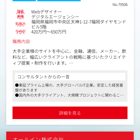
No.79506
職種
Webデザイナー
業種
デジタルエージェンシー
福岡県福岡市中央区天神1-12-7福岡ダイヤモンド
勤務地
ビル5階
年収例
420万円～650万円
職務内容
大手企業様のサイトを中心に、金融、通信、メーカー、飲
料など、幅広いクライアントの戦略に基づいたクリエイテ
ィブ提案・制作を行います。
＜具体的には＞
コンサルタントからの一言
Webサイトの新規開発・運用・更新業務、LINE、SNSアカ
●東証プライム上場の、大手グローバルIT企業。安定した経営基
ウントの運用・更新業務においてのデザインディレクショ
盤があります
ン、デザイン制作業務。
●国内外の大手クライアント、大規模プロジェクトに関わること
・Webコンテンツのビジュアル・グラフィックデザイン
が可能です
・スマホアプリ、WebサービスのUIデザイン
●働きやすい職場環境への取り組み。女性の就業率も高く、制作
・UX設計からアウトプットまで、全体を網羅したデザイン
チームの約6割が女性です
詳細を見る
ディレクション
・コストマネジメントやコンテンツプランニングやクリエ
イティブ提案 等
オールイン株式会社
【仕事内容（変更の範囲）】会社の定める業務