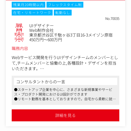
・大手広告代理店に常駐・外資系ブランド案件を担当する
残業月20時間以内
フレックスタイム制
こともございます
在宅・リモートワーク
転勤なし
No.70035
その他にも、社内のクリエイティブプロジェクトの企画・
職種
UIデザイナー
推進（他のメンバーと連携しながら進めていただきます）
業種
Web制作会社
も出来る環境です。
勤務地
東京都渋谷区千駄ヶ谷3丁目16-3メイゾン原宿
年収例
450万円～600万円
経験を積めば、希望される方はアートディレクターやWeb
職務内容
ディレクターへの転身することが可能です。
Webサービス開発を行うUIデザインチームのメンバーとし
■やりがい
て,チームメンバーと協働の上,各種設計・デザインを担当
ナショナルクライアントのプロジェクトも多く、多種多様
いただきます。
な案件があるので、挑戦したい案件に手を挙げれば積極的
企画やプロダクトオーナーとの顧客折衝を踏まえて、ユー
に参加できる環境です。
ザーのニーズを捉えたデザインの落とし込みを行います。
コンサルタントからの一言
個人の裁量が大きいので、いろいろなことに挑戦できま
す。
●スタートアップ企業を中心に、さまざまな新規事業やサービ
〈具体的には〉
ス・プロダクト開発におけるUI設計ができます
・開発・制作業務でのUIデザイン(構造設計、画面設計、UI
●リモート勤務を基本としておりますので。自宅から柔軟に就業
検討等を含む)
いただけます。また、フレックスタイム制、月残業平均10時間以
・リサーチ業務支援(UXデザインの基本業務支援)
下と働きやすい環境があります
・各種ドキュメンテーション
●クライアントの案件によってチームを編成し0ベースからの支
詳細を見る
援を行います
・自社サイトのコンテンツ企画および作成 など