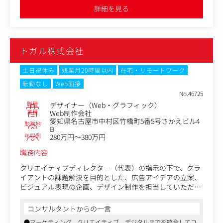
受注に繋げていきます。
●短時間正社員や在宅勤務の相談にも応じていただけるなど、柔
詳細を見る
軟な働き方を推奨しています。また、代表がPTA会長を務めてい
た経験から、子育てをする親御さんへの理解が深く、「PTA役員
受注後の進行管理や制作スタッフのディレクションも大き
有給制度」というユニークな休暇制度も導入しています
な業務の一つです。
制作スタッフとの打ち合わせやクオリティチェックを重ね
トガル株式会社
ながら、納品までの工程をトータルでサポートいただきま
す。
また必要に応じてデザイン業務にも携わっていただくの
土日祝休み
残業月20時間以内
在宅・リモートワーク
で、自身のスキル向上にも繋がります。
転勤なし
Web面接
No.46725
【具体的には】
職種
デザイナー（Web・グラフィック）
・クライアントとの打ち合わせ
業種
Web制作会社
・企画提案
愛知県名古屋市中村区竹橋町5番5号さかえビル4
勤務地
・制作進行管理
B
年収例
・デザイン制作
280万円～380万円
・スケジュール調整
職務内容
・制作スタッフのディレクション
・クオリティチェック
クリエイティブディレクター（代表）の指示の下で、クラ
・納品
イアントの課題解決を目的とした、広告アイデアの立案、
・アフターフォロー など
ビジュアル表現の企画、デザイン制作を担当していただき
ます。
制作媒体は、Webサイトを中心に、グラフィック・映像・
コンサルタントからの一言
CI/VI開発など多様な案件が発生します。
制作媒体は、Webサイトを中心に、グラフィック・映像・
●マーケティング、クリエイティブ、デジタルまでを統合してコ