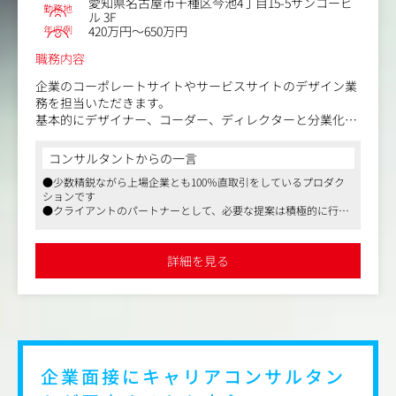
愛知県名古屋市千種区今池4丁目15-5サンコービ
ため社内にはUX/UIに関連する資格保有者が多数在籍して
勤務地
ル 3F
います。
年収例
420万円～650万円
職務内容
最高の使い心地を実現するため、チーム全員でクライアン
トに対して、リサーチやコンセプトの策定、コンテンツの
企業のコーポレートサイトやサービスサイトのデザイン業
企画提案、プロモーション計画の立案、ユーザー視点での
務を担当いただきます。
課題発見などさらなる改善を提案しながら完成度の高いア
基本的にデザイナー、コーダー、ディレクターと分業化さ
プリやサイト、
れていますので、仲間と一緒に切磋琢磨しながら、お互い
ユーザーとのタッチポイント全てを対象としてデザインを
を高め合える環境です。
コンサルタントからの一言
つくりあげます。
●少数精鋭ながら上場企業とも100％直取引をしているプロダク
同社はクオリティの追求のため代理店を挟まず、上場企業
またバックエンドエンジニア、フロントエンドエンジニア
ションです
や官公庁と直接取引しており、業種問わずさまざまなWeb
も多数在籍されており、高い開発速度と技術力を有するこ
●クライアントのパートナーとして、必要な提案は積極的に行う
サイトを制作・運用していますので幅広くスキルアップが
コンサル的な業務を行っています
とから、つくって終わりの案件よりも、中長期的で、クラ
可能です。スキルや適性に応じて仕事の幅を広げることも
●デジタル案件を得意にしており、サーバー構築や運用まで手が
イアントと一緒にサービスを成長させる部分に重きをおい
でき、デザイナーが企画の段階から参加して、企画案や提
けることで、1つのクライアントと強固な関係値を築いています
ています。
詳細を見る
案を出すこともあります。
＜募集背景・体制＞
また、Webサイトだけでなく、ロゴやパンフレット等の企
今回は補強採用です。名古屋支社は20～30名規模。開発エ
業広報ツールの制作もお願いいたします。媒体を問わず幅
ンジニアが多く、クリエイティブはデザイナーが1名在籍
広い領域で活躍いただけます。
しています。
※同社は配属先関係なく案件に携わっていただきます。ハ
社内では月1回のペースで勉強会を実施しています。社員
企業面接にキャリアコンサルタン
イブリッド勤務形態でもあるため、勤務・就業いただく上
が自主的に開催しており、意見交換をすることで刺激を得
での障壁は有りませんのでご安心ください。