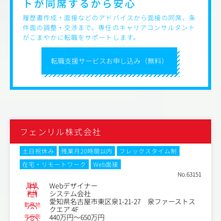
トが
同席するから安心
て、日々の業務に活かしています。
【仕事内容（変更の範囲）】会社の定める業務
履歴書作成・面接などのアドバイスから面接の同席、条
＜業務一例＞
件面の調整・交渉まで。専任のキャリアコンサルタント
・クライアントとの商談
がこまやかに転職をサポートします。
・企画提案
・Webデザイン（コーポレートサイトやサービスサイトな
転職支援サービスお申し込み（無料）
ど）
・グラフィックデザイン（会社案内やマニュアル、パンフ
レットなど）
・社内打ち合わせ（ディレクターへのプレゼン） など
フェンリル株式会社
土日祝休み
残業月20時間以内
フレックスタイム制
在宅・リモートワーク
Web面接
No.63151
職種
Webデザイナー
業種
システム会社
愛知県名古屋市東区泉1-21-27 泉ファーストス
勤務地
クエア 4F
年収例
440万円～650万円