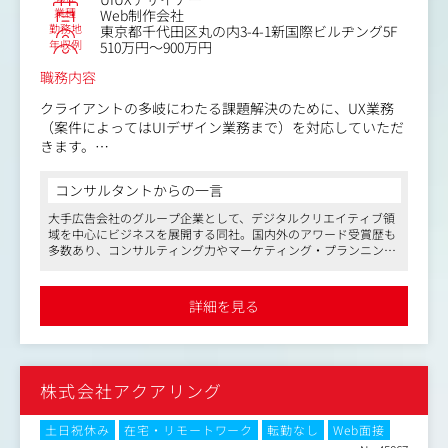
業種
Web制作会社
勤務地
東京都千代田区丸の内3-4-1新国際ビルヂング5F
年収例
510万円～900万円
職務内容
クライアントの多岐にわたる課題解決のために、UX業務
（案件によってはUIデザイン業務まで）を対応していただ
きます。
ナショナルクライアントを含むあらゆる業界から依頼が来
コンサルタントからの一言
るため、さまざまな解決方法を選択・提案し、制作の骨組
大手広告会社のグループ企業として、デジタルクリエイティブ領
み・土台をつくっていくことになります。そのため、ヒア
域を中心にビジネスを展開する同社。国内外のアワード受賞歴も
リングやリサーチ、体験の設計、フロントに立っての提
多数あり、コンサルティング力やマーケティング・プランニング
案、UIデザイン～ガイドライン整備など、非常に幅広く多
力に類稀なるクリエイティブ力をも兼ね備えた組織です。
彩な経験を積むことができます。
マスメディアンとのお取引歴も長く、これまで複数のご成約実績
詳細を見る
があります。
フリーバカンス制度の導入など働きやすさにも配慮されています
ので、長期的に就業し、安心してキャリアを形成したい方にもお
すすめです。
株式会社アクアリング
土日祝休み
在宅・リモートワーク
転勤なし
Web面接