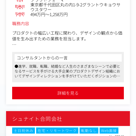
東京都千代田区丸の内1-9-2グラントウキョウサ
勤務地
ウスタワー
年収例
494万円～1,258万円
職務内容
プロダクトの幅広い工程に関わり、デザインの観点から価
値を生み出すための業務を担当します。
デザインをリードする立場としてプロダクト戦略を踏まえ
たUX設計 、UIデザインやディレクション、デザインシス
コンサルタントからの一言
テム構築や戦略策定、デザインチームの統括など、プロダ
●進学、就職、転職、結婚など人生のさまざまなシーンで必要と
クトのデザインに関する業務全般に携わります。
なるサービスを手がける大手企業のプロダクトデザイン組織にお
いてデザインディレクションを手がけていただくポジションの求
定量・定性データを元に、改善案の提案やプロトタイプ作
人です
成を行ったり、デザイン戦略のみならず、ブランドやコミ
●企業内のデザイン下請け組織ではなく、事業の一員としてデザ
ュニケーション戦略にも関与し、デザイン職能としてプロ
インでプロダクトにコミットしていただけるため、責任は大きく
詳細を見る
やりがいもひとしおです
ダクトの成長に寄与していきます。
●大手企業の正社員として手厚い福利厚生や待遇、稀に見る年間
休日数の多さや、フレックス制＆リモートワークの導入などワー
【具体的には】
クライフバランスを取りやすいように整備された制度面も同社の
●プロダクト成長に寄与するグロース系デザイン
魅力のひとつです
シュナイト合同会社
定量・定性、両観点からプロダクトに対するデザイン提案
を行い、事業目標にコミットする短期的なUI/UXの改善
と、中長期的なプロダクト成長に寄与
土日祝休み
在宅・リモートワーク
転勤なし
Web面接