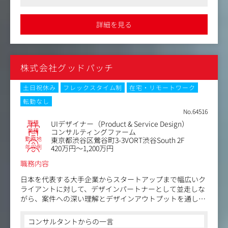
※JavaScript、PHP、CMS(Wordpress)の構築ができる方
●年々着実に事業を拡大しており、Webサービス事業も順調に増
加中です。組織体制を更に強化するため、幅広いWebコンテンツ
の制作に携わっていただける方をお待ちしております
詳細を見る
●案件は既にお取引しているお客様からの依頼ですので、無理な
納期で進めるといった事はありません。毎週水曜にノー残業デー
を設けるなど、働き方改革も積極的に行っておりますので、仕事
終わりのプライべートの時間も確保頂ける環境です。女性スタッ
フの産育休の実績もあり、取得後は100％復帰して頂いておりま
株式会社グッドパッチ
す
土日祝休み
フレックスタイム制
在宅・リモートワーク
転勤なし
No.64516
職種
UIデザイナー（Product & Service Design）
業種
コンサルティングファーム
勤務地
東京都渋谷区鶯谷町3-3VORT渋谷South 2F
年収例
420万円～1,200万円
職務内容
日本を代表する大手企業からスタートアップまで幅広いク
ライアントに対して、デザインパートナーとして並走しな
がら、案件への深い理解とデザインアウトプットを通して
クライアント、ユーザーに価値を提供します。
コンサルタントからの一言
＜具体的な仕事内容＞