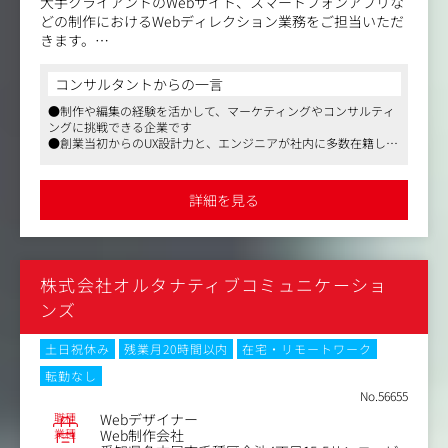
大手クライアントのWebサイト、スマートフォンアプリな
どの制作におけるWebディレクション業務をご担当いただ
きます。
※ご経験や適性、ご希望によって下記①②いずれかの配属
となります。
コンサルタントからの一言
①ナショナルクライアントの案件担当
●制作や編集の経験を活かして、マーケティングやコンサルティ
②大手ゲーム会社専属の担当
ングに挑戦できる企業です
●創業当初からのUX設計力と、エンジニアが社内に多数在籍して
＜具体的な業務内容＞
いる開発力に強みを持っています
・制作ディレクション、アートディレクション
●長期取引のクライアントが多いので、リリース後のサービスの
・UI設計、情報設計
成長にまで関われる機会がございます
詳細を見る
・クライアントに対する施策、企画などの提案業務
・顧客折衝、営業、開発チームとの連携
・業務に必要なスケジューリング、リソース計画の策定、
進行管理
株式会社オルタナティブコミュニケーショ
・新規ビジネス獲得に向けた営業サポート業務など
ンズ
＜主な実績＞
https://www.fenrir-inc.com/jp/works/
土日祝休み
残業月20時間以内
在宅・リモートワーク
転勤なし
＜社内体制から見る同社の強み＞
No.56655
同社は人や社会の役に立つアイデア、それを実現するため
職種
Webデザイナー
の方法など、新しいものをつくるためのさまざまな”Ho
業種
Web制作会社
w”を持つ、デザインのプロフェッショナル集団です。その