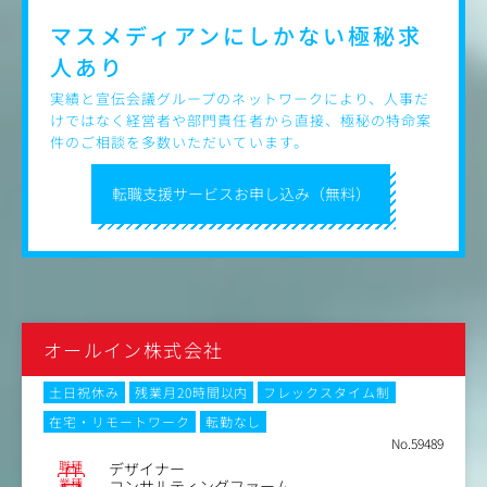
●多種多様なプロダクト×デザイン
マスメディアンにしかない
極秘求
人材、住宅、旅行、飲食、美容、ブライダル、自動車、学
習、SaaSなど、リクルートが展開するあらゆるフェーズ、
人あり
規模、ドメインのプロダクトに横断デザイン組織として関
わることができます。
実績と宣伝会議グループのネットワークにより、人事だ
けではなく経営者や部門責任者から直接、極秘の特命案
●多様なキャリアパスを許容
件のご相談を多数いただいています。
デザイン職能として多様なキャリアパスを許容し、プレイ
ヤーとしてデザインを突き詰めることも、リーダーとして
転職支援サービスお申し込み（無料）
チームでデザインを推進していくこともできます。
オールイン株式会社
土日祝休み
残業月20時間以内
フレックスタイム制
在宅・リモートワーク
転勤なし
No.59489
職種
デザイナー
業種
コンサルティングファーム