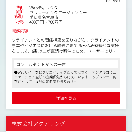
No.45867
職種
Webディレクター
業種
ブランディングエージェンシー
勤務地
愛知県名古屋市
年収例
400万円～700万円
職務内容
クライアントとの関係構築を図りながら、クライアントの
事業やビジネスにおける課題にまで踏み込み継続的な支援
をします。9割以上が直請け案件のため、ユーザーのリア
ルな声を感じたり、クライアントと一体となってビジネス
ゴールの達成に向けて、戦略の構築から改善提案まで、得
コンサルタントからの一言
意な分野で挑戦していただける環境です。
●Webサイトなどクリエイティブだけではなく、デジタルコミュ
ニケーション全般の立案段階から応え、いまやトップランナー的
＜具体的には＞
存在として、抜群の知名度を誇ります
・コミュニケーション戦略の立案（ユーザー調査、シナリ
●ブランディング・映像・マーケティングを専業とするパートナ
オ設計）
ーと協力しながら、より大きなプロジェクトにチャレンジできる
・Webサイトやサービスの情報構造の設計および画面設計
環境に加え、「社員にとって働きやすい”企業”」を目指すという
詳細を見る
組織づくりにも余念がありません
・Webサイトなどのプロトタイピング
●マスメディアンからの採用実績あり。企業と深い関係値を構築
・Webサイト運用の企画～実施（コンテンツ企画、ログ解
しています
析等）
●企業側に深く入り込んでいるため、選考状況に合わせた効果的
・ワークショップの企画やファシリテーション
なアドバイスができます
株式会社アクアリング
【仕事内容（変更の範囲）】会社の定める業務