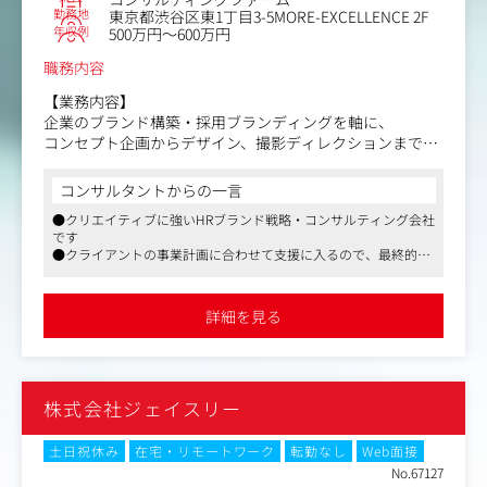
勤務地
東京都渋谷区東1丁目3-5MORE-EXCELLENCE 2F
年収例
500万円～600万円
職務内容
【業務内容】
企業のブランド構築・採用ブランディングを軸に、
コンセプト企画からデザイン、撮影ディレクションまで一
貫して担当いただくポジションです。クライアントの経営
陣・人事責任者と直接コミュニケーションし、企業の魅力
コンサルタントからの一言
をどう表現するかという上流から関わることができます。
●クリエイティブに強いHRブランド戦略・コンサルティング会社
です
扱う領域は幅広く
●クライアントの事業計画に合わせて支援に入るので、最終的に
ブランドコンセプトメイク
ほぼすべての事業課題に触れながら、クリエイティブ制作まで行
ロゴ・VI/CI開発
い、スタートアップからメガベンチャー企業の事業成長に伴走し
キャンペーン／広告制作
ています
詳細を見る
●出社の必要がなければリモートワークでの勤務になります。お
パンフレット・紙媒体全般
住まいやスキルによっては、フルリモートでのご就業も相談可能
Webサイト／LPデザイン
です。残業も月20時間程度なので働きやすい環境です
撮影ディレクションなど一社ごとに独自のブランドを創り
株式会社ジェイスリー
上げる醍醐味があります。
土日祝休み
在宅・リモートワーク
転勤なし
Web面接
No.67127