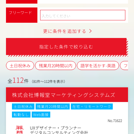
フリーワード
更に条件を追加する
指定した条件で絞り込む
土日祝休み
残業月20時間以内
語学を活かす-英語
フレ
112
全
件
（81件～112件を表示）
株式会社博報堂マーケティングシステムズ
土日祝休み
残業月20時間以内
在宅・リモートワーク
転勤なし
Web面接
No.71622
職種
UXデザイナー・プランナー
業種
デジタルコンサルティング会社