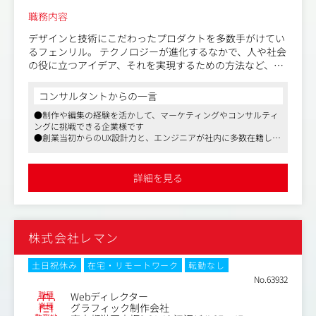
職務内容
デザインと技術にこだわったプロダクトを多数手がけてい
るフェンリル。 テクノロジーが進化するなかで、人や社会
の役に立つアイデア、それを実現するための方法など、ア
プリやWebなどのデジタルメディア通し、新しいだけでは
なく「人間味」を大切にしたデザイン、サービスを生み出
コンサルタントからの一言
していきます。今回の募集ポジションでは、スマートフォ
●制作や編集の経験を活かして、マーケティングやコンサルティ
ンアプリ、WebサイトのUIデザインをお任せいたします。
ングに挑戦できる企業様です
同社は世の中の「体験」をより良く変えるため、UX / UIの
●創業当初からのUX設計力と、エンジニアが社内に多数在籍して
知見を生かした設計、ビジュアルデザインはもちろん、ユ
いる開発力に強みを持っています
ーザー視点での課題解決・企画提案など、ユーザーが触れ
●長期取引のクライアントが多いので、リリース後のサービスの
る全てをデザインしています。
成長にまで関われる機会がございます
詳細を見る
※主な実績…https://www.fenrir-inc.com/jp/works/
＜お任せする業務：スマートフォンアプリ、ウェブサイト
のUIデザイン＞
株式会社レマン
・ユーザーニーズの理解/整理
・情報設計
・UI設計
土日祝休み
在宅・リモートワーク
転勤なし
・ビジュアルデザイン
No.63932
・プロトタイプ作成
職種
Webディレクター
【仕事内容（変更の範囲）】会社の定める業務
業種
グラフィック制作会社