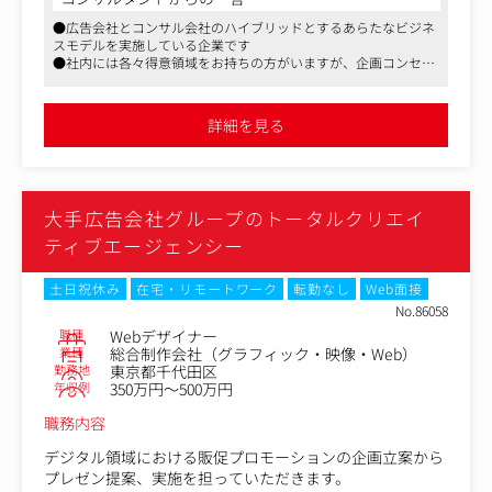
※経験により外部デザイナーへの指示・ディレクションな
主にデジタル領域の案件が多くありますが、テレビCMの
●広告会社とコンサル会社のハイブリッドとするあらたなビジネ
ども担っていただきます。
案件などもあるので職域のみならずメディアの対応領域を
スモデルを実施している企業です
広げることもできるかと思います。
●社内には各々得意領域をお持ちの方がいますが、企画コンセプ
代表は広告業界で常態化している長時間残業をなくすた
トは全員で考えるため、得意領域からクロスオーバーして経験を
め、積極的に採用活動を行い組織拡大に努めています。
積むことができます
働き方にも柔軟な考えをお持ちの代表と一緒に過渡期であ
●自社サービスも始めており、徐々にこの割合を増やす予定です
詳細を見る
る同社に貢献していただける人材を求めています。
大手広告会社グループのトータルクリエイ
ティブエージェンシー
土日祝休み
在宅・リモートワーク
転勤なし
Web面接
No.86058
職種
Webデザイナー
業種
総合制作会社（グラフィック・映像・Web）
勤務地
東京都千代田区
年収例
350万円～500万円
職務内容
デジタル領域における販促プロモーションの企画立案から
プレゼン提案、実施を担っていただきます。