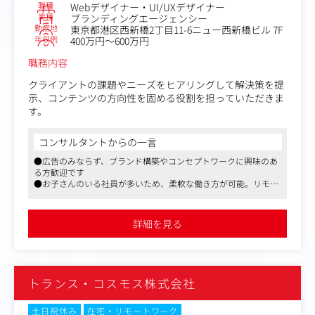
職種
Webデザイナー・UI/UXデザイナー
業種
ブランディングエージェンシー
勤務地
東京都港区西新橋2丁目11-6ニュー西新橋ビル 7F
年収例
400万円～600万円
職務内容
クライアントの課題やニーズをヒアリングして解決策を提
示、コンテンツの方向性を固める役割を担っていただきま
す。
コンサルタントからの一言
●広告のみならず、ブランド構築やコンセプトワークに興味のあ
る方歓迎です
●お子さんのいる社員が多いため、柔軟な働き方が可能。リモー
ト併用可能、残業は月10～20時間程度と少なめです
●観光、行政、航空、鉄道、食品、金融、保険など、多種多様な
業界や自治体との取引実績、大手企業各社との直取引も行ってい
詳細を見る
ます
トランス・コスモス株式会社
土日祝休み
在宅・リモートワーク