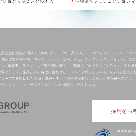
クションマッピングの求人
沖縄県×プロジェクションマ
会社宣伝会議と構成するKAIGIグループの一員です。マーケティング・クリエイテ
・福岡に拠点を持ち、マーケティング、広報、宣伝、グラフィックデザイナー、コピ
クター、編集者、ライターなど専門職に特化し、転職のご支援をしております。同じ業
は異なります。企業ごとの特徴に合わせたアドバイスができるのも、6万人を超える
グループ力を駆使した人脈・情報・ネットワークがあればこそ。企業が選考で注目し
いるかなど、マスメディアンならではの情報をお伝えします。
採用をお
厚生労働大