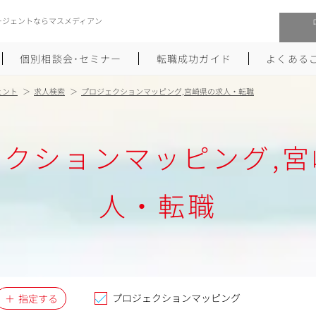
ージェントならマスメディアン
個別相談会･セミナー
転職成功ガイド
よくある
ェント
求人検索
プロジェクションマッピング,宮崎県の求人・転職
転職活動を始めるにあたり
メーカー・事業会社への転職
ェクションマッピング,宮
履歴書のつくり方
大手広告会社への転職
職務経歴書のつくり方
エグゼクティブ転職
人・転職
ポートフォリオのつくり方
しゅふクリ･ママクリ転職
面接対策
年収アップ転職
未経験から広告業界への転職
Uターン･Iターン転職
プロジェクションマッピング
指定する