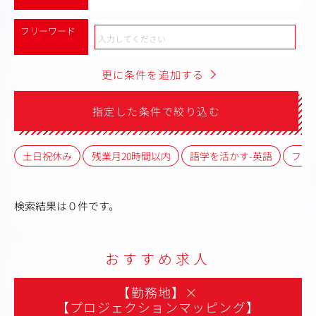
フリーワード
更に条件を追加する
指定した条件で絞り込む
土日祝休み
残業月20時間以内
語学を活かす-英語
フレ
検索結果は０件です。
おすすめ求人
【勤務地】
×
【プロジェクションマッピング】