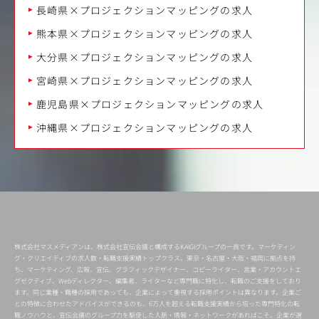
長崎県×プロジェクションマッピングの求人
熊本県×プロジェクションマッピングの求人
大分県×プロジェクションマッピングの求人
宮崎県×プロジェクションマッピングの求人
鹿児島県×プロジェクションマッピングの求人
沖縄県×プロジェクションマッピングの求人
株式会社マスメディアンは、株式会社宣伝会議と構成するKAIGIグループの一員です。マーケティン
グ・クリエイティブの求人数・転職支援実績トップクラス。東京・名古屋・大阪・福岡に拠点を持
ち、マーケティング、広報、宣伝、グラフィックデザイナー、コピーライター、営業・アカウントエ
グゼクティブ、Webディレクター、編集者、ライターなど専門職に特化し、転職のご支援をしており
ます。同じ業種・職種の採用であっても、企業によって重視する採用ポイントは異なります。企業ご
との特徴に合わせたアドバイスができるのも、6万人を超える転職支援実績から培った専門特化の転
職ノウハウと、宣伝会議のグループ力を駆使した人脈・情報・ネットワークがあればこそ。企業が選