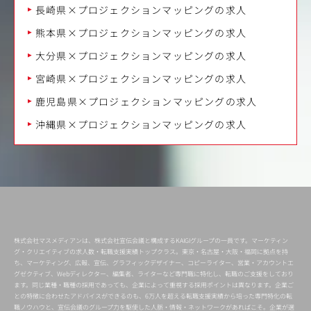
長崎県×プロジェクションマッピングの求人
熊本県×プロジェクションマッピングの求人
大分県×プロジェクションマッピングの求人
宮崎県×プロジェクションマッピングの求人
鹿児島県×プロジェクションマッピングの求人
沖縄県×プロジェクションマッピングの求人
株式会社マスメディアンは、株式会社宣伝会議と構成するKAIGIグループの一員です。マーケティン
グ・クリエイティブの求人数・転職支援実績トップクラス。東京・名古屋・大阪・福岡に拠点を持
ち、マーケティング、広報、宣伝、グラフィックデザイナー、コピーライター、営業・アカウントエ
グゼクティブ、Webディレクター、編集者、ライターなど専門職に特化し、転職のご支援をしており
ます。同じ業種・職種の採用であっても、企業によって重視する採用ポイントは異なります。企業ご
との特徴に合わせたアドバイスができるのも、6万人を超える転職支援実績から培った専門特化の転
職ノウハウと、宣伝会議のグループ力を駆使した人脈・情報・ネットワークがあればこそ。企業が選