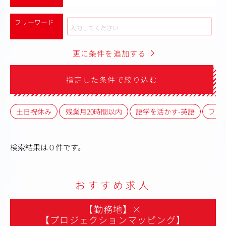
フリーワード
更に条件を追加する
指定した条件で絞り込む
土日祝休み
残業月20時間以内
語学を活かす-英語
フレ
検索結果は０件です。
おすすめ求人
【勤務地】
×
【プロジェクションマッピング】