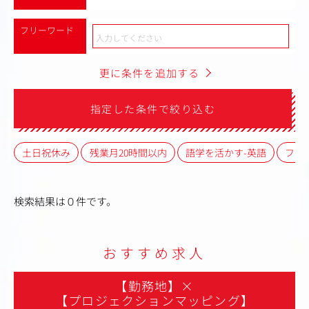
フリーワード
更に条件を追加する
指定した条件で絞り込む
土日祝休み
残業月20時間以内
語学を活かす-英語
フレ
検索結果は０件です。
おすすめ求人
【勤務地】
×
【プロジェクションマッピング】