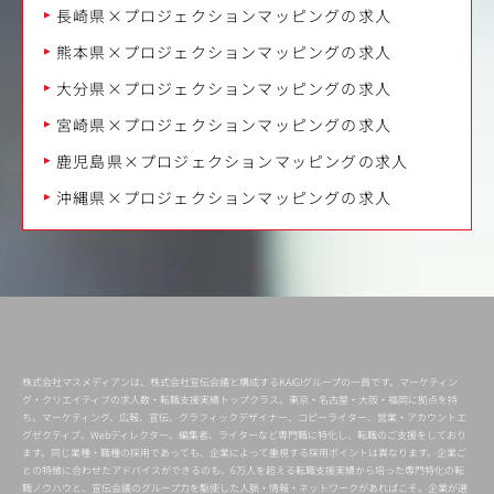
長崎県×プロジェクションマッピングの求人
熊本県×プロジェクションマッピングの求人
大分県×プロジェクションマッピングの求人
宮崎県×プロジェクションマッピングの求人
鹿児島県×プロジェクションマッピングの求人
沖縄県×プロジェクションマッピングの求人
株式会社マスメディアンは、株式会社宣伝会議と構成するKAIGIグループの一員です。マーケティン
グ・クリエイティブの求人数・転職支援実績トップクラス。東京・名古屋・大阪・福岡に拠点を持
ち、マーケティング、広報、宣伝、グラフィックデザイナー、コピーライター、営業・アカウントエ
グゼクティブ、Webディレクター、編集者、ライターなど専門職に特化し、転職のご支援をしており
ます。同じ業種・職種の採用であっても、企業によって重視する採用ポイントは異なります。企業ご
との特徴に合わせたアドバイスができるのも、6万人を超える転職支援実績から培った専門特化の転
職ノウハウと、宣伝会議のグループ力を駆使した人脈・情報・ネットワークがあればこそ。企業が選