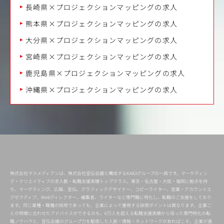
長崎県×プロジェクションマッピングの求人
熊本県×プロジェクションマッピングの求人
大分県×プロジェクションマッピングの求人
宮崎県×プロジェクションマッピングの求人
鹿児島県×プロジェクションマッピングの求人
沖縄県×プロジェクションマッピングの求人
株式会社マスメディアンは、株式会社宣伝会議と構成するKAIGIグループの一員です。マーケティン
グ・クリエイティブの求人数・転職支援実績トップクラス。東京・名古屋・大阪・福岡に拠点を持
ち、マーケティング、広報、宣伝、グラフィックデザイナー、コピーライター、営業・アカウントエ
グゼクティブ、Webディレクター、編集者、ライターなど専門職に特化し、転職のご支援をしており
ます。同じ業種・職種の採用であっても、企業によって重視する採用ポイントは異なります。企業ご
との特徴に合わせたアドバイスができるのも、6万人を超える転職支援実績から培った専門特化の転
職ノウハウと、宣伝会議のグループ力を駆使した人脈・情報・ネットワークがあればこそ。企業が選