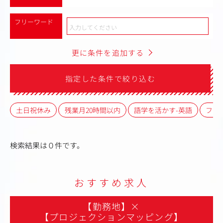
フリーワード
更に条件を追加する
指定した条件で絞り込む
土日祝休み
残業月20時間以内
語学を活かす-英語
フレ
検索結果は０件です。
おすすめ求人
【勤務地】
×
【プロジェクションマッピング】