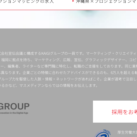
クションマッピングの求人
沖縄県×プロジェクションマ
会社宣伝会議と構成するKAIGIグループの一員です。マーケティング・クリエイテ
・福岡に拠点を持ち、マーケティング、広報、宣伝、グラフィックデザイナー、コピ
クター、編集者、ライターなど専門職に特化し、転職のご支援をしております。同じ業
は異なります。企業ごとの特徴に合わせたアドバイスができるのも、6万人を超える
グループ力を駆使した人脈・情報・ネットワークがあればこそ。企業が選考で注目し
いるかなど、マスメディアンならではの情報をお伝えします。
採用をお
厚生労働大