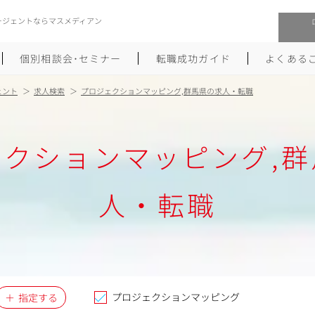
ージェントならマスメディアン
個別相談会･セミナー
転職成功ガイド
よくある
ェント
求人検索
プロジェクションマッピング,群馬県の求人・転職
転職活動を始めるにあたり
メーカー・事業会社への転職
ェクションマッピング,群
履歴書のつくり方
大手広告会社への転職
職務経歴書のつくり方
エグゼクティブ転職
人・転職
ポートフォリオのつくり方
しゅふクリ･ママクリ転職
面接対策
年収アップ転職
未経験から広告業界への転職
Uターン･Iターン転職
プロジェクションマッピング
指定する