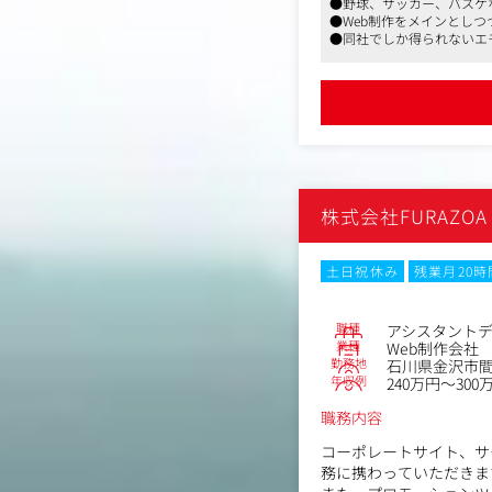
●野球、サッカー、バスケ
・顧客やユーザー課題を
●Web制作をメインとし
・プロジェクトにおける
●同社でしか得られないエ
・Web/LP等のデザイ
・バナー、ロゴ、グラフ
・営業・ディレクター・
株式会社FURAZOA
土日祝休み
残業月20
職種
アシスタント
業種
Web制作会社
勤務地
石川県金沢市間
年収例
240万円～300
職務内容
コーポレートサイト、サ
務に携わっていただきま