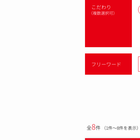
こだわり
（複数選択可）
フリーワード
8
全
件
（1件～8件を表示