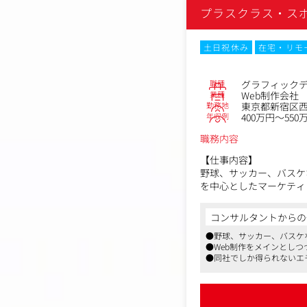
プラスクラス・ス
土日祝休み
在宅・リモ
職種
グラフィック
業種
Web制作会社
勤務地
東京都新宿区西
年収例
400万円～550
職務内容
【仕事内容】
野球、サッカー、バスケ
を中心としたマーケティ
心としたデザイン、SN
【具体的には】
コンサルタントからの
顧客やユーザーの課題を
●野球、サッカー、バスケ
バナー制作、グラフィッ
●Web制作をメインとし
プロジェクトにおけるW
●同社でしか得られないエ
Webページ制作、We
Webサイト/ページ更新
セールス、ディレクター