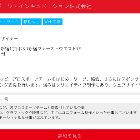
ポーツ・インキュベーション株式会社
ートワーク
転勤なし
Web面接
デザイナー
新宿1丁目23-7新宿ファーストウエスト7F
万円
など、プロスポーツチームをはじめ、リーグ、協会、さらにはスポンサ
ング支援を行います。強みはクリエイティブ制作にあり、ウェブサイト
Sや会場演出などで使われる映像制作を提供するための提案活動から運用
一言
解決するためのクリエイティブの検討、コンセプト立案
など、各プロスポーツチームと直取引している企業
ク制作、ロゴ制作、ポスター/チラシ制作、ユニフォーム/グッズ制作、
つつ、グラフィックや映像など。中にはユニフォーム制作といった仕事もございます
ebデザイン領域の推進
モーショナルな仕事が溢れています。
bサイト制作、ランディングページ制作におけるデザイン作業全般
作業
、開発チームとの社内コミュニケーション
詳細を見る