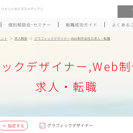
ージェントならマスメディアン
個別相談会･セミナー
転職成功ガイド
よくある
ェント
求人検索
グラフィックデザイナー,Web制作会社の求人・転職
転職活動を始めるにあたり
メーカー・事業会社への転職
ックデザイナー,Web
履歴書のつくり方
大手広告会社への転職
職務経歴書のつくり方
エグゼクティブ転職
求人・転職
ポートフォリオのつくり方
しゅふクリ･ママクリ転職
面接対策
年収アップ転職
未経験から広告業界への転職
Uターン･Iターン転職
グラフィックデザイナー
指定する