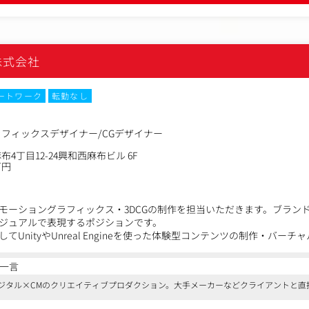
範囲：会社の定める業務
株式会社
ートワーク
転勤なし
フィックスデザイナー/CGデザイナー
4丁目12-24興和西麻布ビル 6F
万円
モーショングラフィックス・3DCGの制作を担当いただきます。ブラン
ジュアルで表現するポジションです。
UnityやUnreal Engineを使った体験型コンテンツの制作・バー
す。
ス・3DCGを軸に、新しいブランド体験を生み出すことにチャレンジし
一言
ジタル×CMのクリエイティブプロダクション。大手メーカーなどクライアントと直
クス・アニメーションの制作