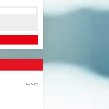
・UIの改善といったクリ
ランディング、提案書の
創出します。
。
00プロジェクトを超える
No.44235
、最適なグロース戦略を