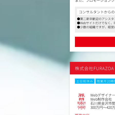
また、プロモーションツ
今回のポジションはアシ
コンサルタントからの
先輩デザイナーのサポー
●第二新卒歓迎のアシスタ
エイティブワークをご経
●Webサイトだけでなく
無理のないペースで業務
●少数の組織ですが、経営
作成からプレゼンといっ
＜同社の強み＞
①企画・戦略立案からク
内省化率の高いチームで
②KGI/KPIにフォー
制作することをゴールに
③コストパフォーマンス
株式会社FURAZOA
確保できるご予算の中で
④上場企業から中小企業
大手広告会社からの依頼
土日祝休み
残業月20
豊富な支援実績がありま
⑤スタートアップの事業
関連会社であるフィンテ
職種
Webデザイナ
ご提案。また、インハウ
業種
Web制作会社
勤務地
石川県金沢市間
年収例
300万円～420