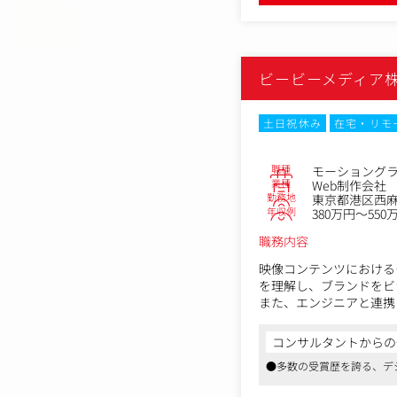
従事すべき業務の変更の
ビービーメディア
土日祝休み
在宅・リモ
職種
モーショングラ
業種
Web制作会社
勤務地
東京都港区西麻布
年収例
380万円～550
職務内容
映像コンテンツにおける
を理解し、ブランドをビ
また、エンジニアと連携して
発・AI研究も行っていま
モーショングラフィック
コンサルタントからの
●多数の受賞歴を誇る、デ
・モーショングラフィッ
・3DCGの制作