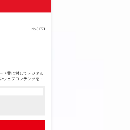
No.81771
ー企業に対してデジタル
やウェブコンテンツを中
サポートまで行います。
OOH制作