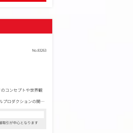
No.83263
ドのコンセプトや世界観
チャルプロダクションの開
ています。
接取引が中心となります