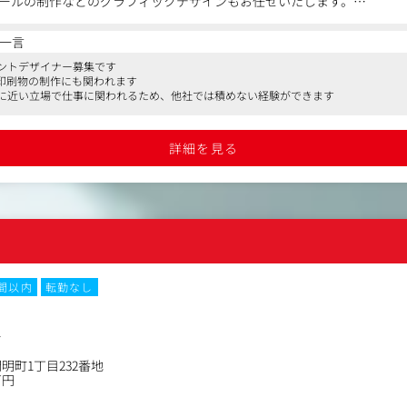
ールの制作などのグラフィックデザインもお任せいたします。
スタントからのスタートを想定しています。
一言
トという形で、サイトの構成とレイアウト、Web戦略に関わるデザイン
ントデザイナー募集です
験いただきます。
、印刷物の制作にも関われます
を覚えていっていただき、独り立ち後には、アートディレクション、ブ
に近い立場で仕事に関われるため、他社では積めない経験ができます
た上流工程まで、スキルを積み上げていくことが可能です。
詳細を見る
リエイティブ、運用、マーケティングまで一気通貫で支援
優れた品質を効率的にご提供することができるため、高い費用対効果を
カスした制作・運用による事業成長支援
せず、課題の本質に迫るクリエイティブ・マーケティング力があります
重視のバランス型提案
、最大限の成果が生み出せるプランニングを行います。
までさまざまな業種業態の支援実績
で、金沢に居ながら大都市圏の案件にも携わることができ、これまで1,0
時間以内
転勤なし
す。
成長を支える実績とノウハウ
ック系スタートアップの事業拡大フェーズを経験してきた実績に基づき
ー
ス的な案件にも携わっていただきます。
明町1丁目232番地
万円