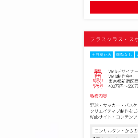
・コンポジット
スキルに応じて、
・ディレクション/プラ
・AI・バーチャルプロ
プラスクラス・ス
土日祝休み
転勤なし
職種
Webデザイナ
業種
Web制作会社
勤務地
東京都新宿区西
年収例
400万円～550
職務内容
野球・サッカー・バスケ
クリエイティブ制作をご
Webサイト・コンテン
す。
コンサルタントからの
具体的には