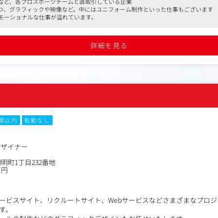
など、各プロスポーツチームと直取引している企業
解決するための企画・コンセプト立案
つつ、グラフィックや映像など。中にはユニフォーム制作といった仕事もございます
Webデザイン推進
モーショナルな仕事が溢れています。
ン全般、サイト更新
ィック、ポスター、OOH、ユニフォーム、グッズ制作
開発チームとの連携
詳細を見る
時間以内
転勤なし
デザイナー
明町1丁目232番地
万円
ービスサイト、リクルートサイト、Webサービスなどさまざまなプロ
す。