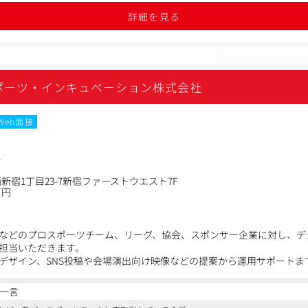
詳細を見る
ンニング
ダクションなどの研究開発
ポーツ・インキュベーション株式会社
Web面接
ー
新宿1丁目23-7新宿ファーストウエスト7F
万円
などのプロスポーツチーム、リーグ、協会、スポンサー企業に対し、デ
担当いただきます。
ツデザイン、SNS投稿や会場演出向け映像などの提案から運用サポート
一言