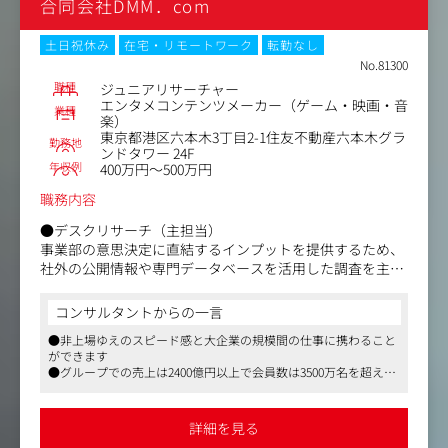
合同会社DMM．com
【業務内容】
・Webアクセスログを対象とした機械学習分析/プロセス
マイニング分析
土日祝休み
在宅・リモートワーク
転勤なし
・お客様向け報告書の作成/報告
No.81300
・分析から抽出された課題に対してのサイト改善提案
職種
ジュニアリサーチャー
・改善施策の実装（専用ツールを使ったABテスト、簡単な
エンタメコンテンツメーカー（ゲーム・映画・音
業種
楽）
コード修正など）
東京都港区六本木3丁目2-1住友不動産六本木グラ
・サイト改善後の効果測定の実施/報告
勤務地
ンドタワー 24F
年収例
400万円～500万円
【入社後】
・合計50時間以上の課題設定、機械学習・プロセスマイニ
職務内容
ング専門研修を実施いたします。
●デスクリサーチ（主担当）
・チーム配属後はアナリストとして既存案件のOJTで半年
事業部の意思決定に直結するインプットを提供するため、
程度実務経験を積みながらスキルを習得いただきつつ、
社外の公開情報や専門データベースを活用した調査を主導
その後は改善提案やプロジェクトマネジメントも行える
します。
人材としてキャリアアップいただきます。
・市場規模・市場構造の整理
コンサルタントからの一言
・競合環境の把握（競合整理、ポジショニング分析）
【仕事のやりがい、魅力】
●非上場ゆえのスピード感と大企業の規模間の仕事に携わること
・消費者トレンドのリサーチ
・幅広い業界のWebアクセスログを分析でき、業界特有の
ができます
・G-Searchや外部レポートを用いた文献調査
サイト構造や課題に関する知識が身につきます。
●グループでの売上は2400億円以上で会員数は3500万名を超え、
・事業部向けのサマリー作成・示唆出し
・大手企業の案件を担当する機会があり、スケールの大き
事業も多角的に展開しておりますので、チャレンジしたいという
・事業相談に応じたスポット分析
方にはこの上ないリソースが整った環境です
いプロジェクトに関われます。
定量・定性の両面から情報を収集し、事業部の意思決定に
●福利厚生もこれ以上ないほど、充実しております。産休・育
・最新の機械学習AI、プロセスマイニングAIの活用ノウハ
詳細を見る
休・介護制度は男女ともに実績があり、業務効率化のための社員
直結するアウトプットを作成していただきます。
ウを習得できます。