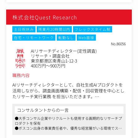
ータ分析と示唆抽出
・Excel、スプレッドシート、AIツールを活用したデータ集
計・可視化
株式会社Quest Research
・Webサイト、LP、採用サイト、教育事業サイトなどの改
善
・SEO、コンテンツ、CRM、採用広報などの企画・運用
土日祝休み
残業月20時間以内
フレックスタイム制
・マーケティング業務フローの自動化、仕組み化
在宅・リモートワーク
転勤なし
Web面接
・広告代理店、制作会社など外部パートナーとの連携・進
No.86056
行管理
職種
AIリサーチディレクター(定性調査)
・マーケティング施策の効果検証、改善提案
業種
リサーチ・調査会社
・各事業部と連携したマーケティング施策の推進
勤務地
東京都港区南青山1-12-3
単なる作業担当ではなく、「何をAIに任せ、何に人の知恵
年収例
400万円～900万円
を使うべきか」を考え、マーケティング組織の生産性と創
職務内容
造性を高めていく役割です。
AIリサーチディレクターとして、自社生成AIプロダクトを
活用しながら、調査画面構築・配信・回収管理を中心とし
たリサーチ実行業務 を担当いただきます。
設計やレポーティングは一部案件で発生しますが、いずれ
もプロダクト活用を前提とした効率的な業務となります。
コンサルタントからの一言
●大手コンサル企業やリクルートも使用する画期的なリサーチプ
①AIプロダクトを用いたリサーチ実行業務
ロダクトを保有
調査票の構築
●ボスコン出身の事業責任者や、優秀な経営層がいる環境でスキ
自社プロダクトを用いたアンケート画面作成
ルを伸ばし、大手コンサル企業や事業会社へ羽ばたく可能性を広
配信設定・対象者リクルーティング・スクリーニング設計
げることが可能です