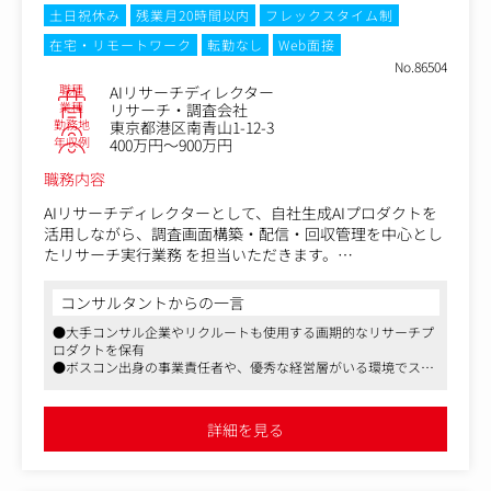
土日祝休み
残業月20時間以内
フレックスタイム制
在宅・リモートワーク
転勤なし
Web面接
No.86504
職種
AIリサーチディレクター
業種
リサーチ・調査会社
勤務地
東京都港区南青山1-12-3
年収例
400万円～900万円
職務内容
AIリサーチディレクターとして、自社生成AIプロダクトを
活用しながら、調査画面構築・配信・回収管理を中心とし
たリサーチ実行業務 を担当いただきます。
設計やレポーティングは一部案件で発生しますが、いずれ
もプロダクト活用を前提とした効率的な業務となります。
コンサルタントからの一言
●大手コンサル企業やリクルートも使用する画期的なリサーチプ
①AIプロダクトを用いたリサーチ実行業務
ロダクトを保有
調査票の構築
●ボスコン出身の事業責任者や、優秀な経営層がいる環境でスキ
自社プロダクトを用いたアンケート画面作成
ルを伸ばし、大手コンサル企業や事業会社へ羽ばたく可能性を広
配信設定・対象者リクルーティング・スクリーニング設計
げることが可能です
回収状況のモニタリングおよび回収コントロール
●フレックスタイム、リモートワーク可、服装自由など充実した
詳細を見る
福利厚生が整っています
データチェック・クリーニング
②プロダクト連携・業務改善