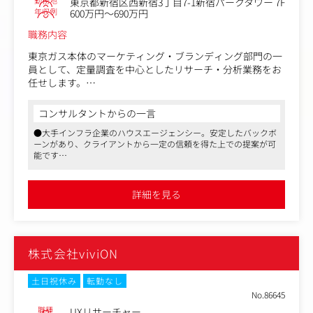
勤務地
東京都新宿区西新宿3丁目7-1新宿パークタワー 7F
工、分析し、マーケティング施策に活かす。
年収例
600万円～690万円
・クライアントのビジネス課題に基づき、施策の提案およ
職務内容
び実行支援をリードする。
・オンライン・オフラインをまたいだ広告施策やCRMデー
東京ガス本体のマーケティング・ブランディング部門の一
タ、顧客データを分析し、販売戦略を立案。
員として、定量調査を中心としたリサーチ・分析業務をお
・ExcelやBIツール（Tableau、Power BIなど）を活用して
任せします。
データを可視化し、分かりやすいレポートやプレゼン資料
を作成。
・調査企画～設計：施策前後調査や既存契約者アンケート
コンサルタントからの一言
・データ分析を基にした営業活動（プリセールス対応、提
における仮説設定、調査企画、調査票設計、分析軸設計
案書作成、クライアントへの直接提案など）。
●大手インフラ企業のハウスエージェンシー。安定したバックボ
・実査～集計・分析：調査画面チェック、データ整備・ク
・グループ内の他事業部との連携を通じたデータ活用の仕
ーンがあり、クライアントから一定の信頼を得た上での提案が可
レンジング、単純集計・クロス集計、目的別集計
能です
組みづくり。
・レポーティング～提言：分析結果の解釈、インサイト抽
●グループの強みもあり行政案件を手がける機会も多く、社会貢
出、改善案の検討、事業部門への施策提言
献を実感できる仕事です
■このポジションの魅力
※上記工程を最初からすべて1人で網羅できなくても問題
●フレックスタイム制や残業代全額支給など、労働環境も良好で
詳細を見る
・データドリブンなマーケティングを推進：KYORITSUグ
す
ありません。得意な領域から入り、段階的に担務を広げて
ループ全体のデータを活用し、グループ横断的な提案を行
いただきます。
う新しい取り組みをリードできます。
・幅広いキャリアパス：将来的には、マーケティングチー
【将来任せたい業務等】
ムの立ち上げやマネジメント業務など、キャリアの幅を広
株式会社viviON
・定性調査（インタビュー等）も含めた、年間を通じた統
げられます。
合的な分析と高度な施策提言
・多彩なクライアントとメディアを担当：DM、Web、T
・外部の調査会社に依存せず、低コスト・短納期・高品質
土日祝休み
転勤なし
V、新聞、通販、カタログなど、メディアを横断した提案
で調査を回せる「内製化（インハウス）体制」の確立
No.86645
が可能です。
・TGCOM社内メンバーへの調査・分析ノウハウの共有（O
職種
UXリサーチャー