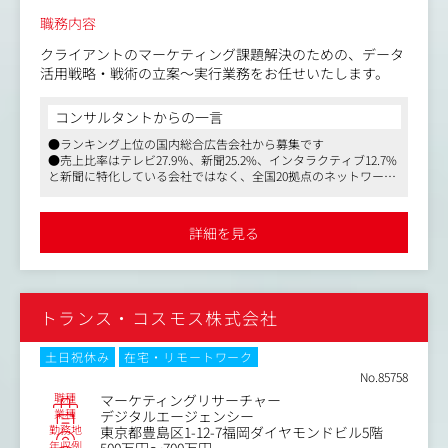
職務内容
クライアントのマーケティング課題解決のための、データ
活用戦略・戦術の立案～実行業務をお任せいたします。
コンサルタントからの一言
●ランキング上位の国内総合広告会社から募集です
●売上比率はテレビ27.9％、新聞25.2%、インタラクティブ12.7%
と新聞に特化している会社ではなく、全国20拠点のネットワーク
を持つユニークな総合広告会社です
●残業代全額支給、フルフレックスと働きやすさは抜群です
詳細を見る
トランス・コスモス株式会社
土日祝休み
在宅・リモートワーク
No.85758
職種
マーケティングリサーチャー
業種
デジタルエージェンシー
勤務地
東京都豊島区1-12-7福岡ダイヤモンドビル5階
年収例