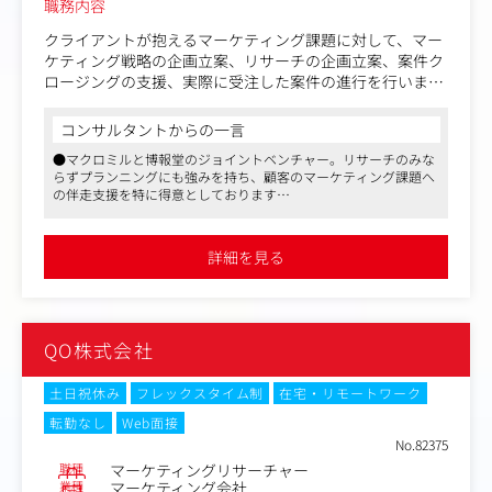
職務内容
・外資系消費財メーカーの新製品ブランド戦略におけるメ
ディアプランニング/ストラテジー設計
クライアントが抱えるマーケティング課題に対して、マー
・マス広告×デジタル広告の統合コミュニケーション戦略
ケティング戦略の企画立案、リサーチの企画立案、案件ク
立案
ロージングの支援、実際に受注した案件の進行を行いま
・大規模キャンペーンの予算最適化（媒体配分、ターゲッ
す。
ト分析、効果予測）
コンサルタントからの一言
クライアントへの提供価値を大きく左右する、顧客課題の
●マクロミルと博報堂のジョイントベンチャー。リサーチのみな
整理と課題解決のための提案を行うブレーンとしての役割
らずプランニングにも強みを持ち、顧客のマーケティング課題へ
をメインミッションとします。
の伴走支援を特に得意としております
●マクロミルが持つ豊富なデータと、博報堂の生活者発想をベー
＜具体的には＞
スとしたQO独自のプランニングナレッジをかけ合わせて戦略ま
・クライアントのマーケティング課題をヒアリングし、リ
で設計
詳細を見る
●リモート主体でコアタイムなしのフレックス、柔軟な働き方が
サーチを活用しながらマーケティング戦略を企画立案し、
可能です
提案・プレゼンテーションを行う
・クライアントのマーケティング課題をリサーチにおける
検証課題に落とし込み、リサーチデザインや必要なアウト
QO株式会社
プットを提案する
・ヒアリング情報や社外の2次データだけでなく、当社内
で保有する業界およびカテゴリーデータや、消費者データ
土日祝休み
フレックスタイム制
在宅・リモートワーク
を活用し、仮説をクライアントと協議しながら、企画を検
転勤なし
Web面接
討する
No.82375
・検証課題を明確にした上で、様々なデータソースおよび
職種
マーケティングリサーチャー
調査手法の中から、最適な実施方法を選定するほか、調査
業種
マーケティング会社