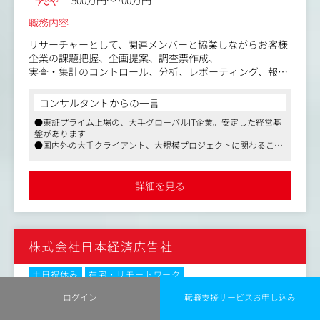
500万円～700万円
職務内容
リサーチャーとして、関連メンバーと協業しながらお客様
企業の課題把握、企画提案、調査票作成、
実査・集計のコントロール、分析、レポーティング、報告
までの一連の業務をご担当いただきます。
コンサルタントからの一言
＜詳細＞
●東証プライム上場の、大手グローバルIT企業。安定した経営基
顧客満足度調査などを中心に案件開始から終了まで関わる
盤があります
ことができ、金融業界を中心とした様々なお客様企業の課
●国内外の大手クライアント、大規模プロジェクトに関わること
題解決をサポートすることができます。
が可能です
加えて、当社の国内・海外の拠点に対する従業員満足度調
●働きやすい職場環境への取り組み。女性の就業率も高く、制作
査や、顧客体験（CX | Customer Experience）改善のフレ
チームの約6割が女性です
詳細を見る
ームワークを設計するための自主企画調査など、社内の意
思決定・サービス販売を支援するための調査にも携わるこ
とができます。
株式会社日本経済広告社
そのため、これまでご経験を積まれた設計・分析の知見を
中心としたリサーチャーとしてのノウハウを活かすことも
できますし、加えて、様々なお客様と関わることで、自身
土日祝休み
在宅・リモートワーク
のコミュニケーション能力をはじめ推進力や調整力なども
No.62794
ログイン
転職支援サービスお申し込み
伸ばすことができます。
職種
ストラテジックプランナー
(お客様企業や当社の事業に影響を与える関わり方をしてい
業種
広告会社