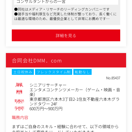
コンサルタントからの一言
リューションの開発
●同社はメディア・リサーチのリーディングカンパニーです
・テレビCMやデジタル広告など、多様な広告チャネルデ
●諸手当や福利厚生など充実した体制が整っており、長く働くに
ータを統合・分析するロジックの開発
は最適な環境のため、最優良企業として非常にお薦めです
・機械学習や統計モデルを活用した広告効果予測モデルの
●フレックス制度も導入し、柔軟に働くことができます
設計と実装
・開発要件定義とプロジェクト推進
詳細を見る
・外部パートナーとの技術協業の推進
・データサイエンス手法の研究開発と実用化
●マーケティング・コミュニケーション領域におけるデー
タドリブンな課題解決推進
合同会社DMM．com
・マーケティング・コミュニケーションの投資効果分析
・予算配分最適化モデルの構築と運用
・効果的な広告表現の開発支援
土日祝休み
フレックスタイム制
転勤なし
・分析レポート作成とプレゼンテーション
No.85437
職種
シニアリサーチャー
エンタメコンテンツメーカー（ゲーム・映画・音
業種
楽）
東京都港区六本木3丁目2-1住友不動産六本木グラ
勤務地
ンドタワー 24F
年収例
600万円～900万円
職務内容
まずはご自身のスキル・経験に合わせて、以下の領域から