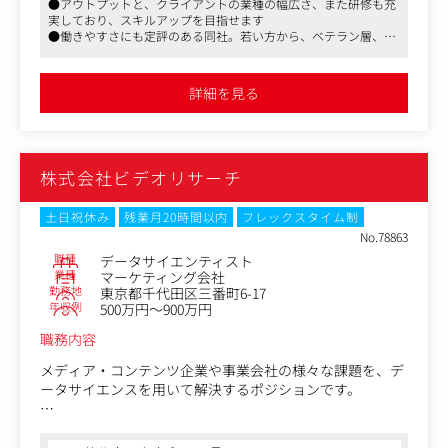
●アウトプットと、クライアントの業種の幅広さ、また研修も充
オリエンテーション、効果測定の設計・分析も本業務の重
実しており、スキルアップを目指せます
要な要素です。
●働きやすさにも定評のある同社。若い方から、ベテラン層、男
女に関わらず、幅広い世代の方のための取り組みがなされていま
＜主な業務内容＞
す
● 3C分析、STP分析などのフレームワークを用いた市場・
詳細を見る
競合・ターゲット分析
● 消費者インサイトの抽出およびカスタマージャーニーの
策定
● ブランドコンセプト、コミュニケーション戦略の立案
株式会社ビデオリサーチ
● 企画書作成（論理構築）、営業同行、プレゼンテーショ
ン
● 各種調査（定量・定性）の設計・実査・分析
土日祝休み
残業月20時間以内
フレックスタイム制
● キャンペーン終了後の効果検証および次フェーズへの改
No.78863
善提案
職種
データサイエンティスト
業種
マーケティング会社
勤務地
東京都千代田区三番町6-17
年収例
500万円～900万円
職務内容
メディア・コンテンツ企業や事業会社の様々な課題を、デ
ータサイエンスを用いて解決するポジションです。
【主な仕事内容】
●マーケティング・コミュニケーションのプランニングソ