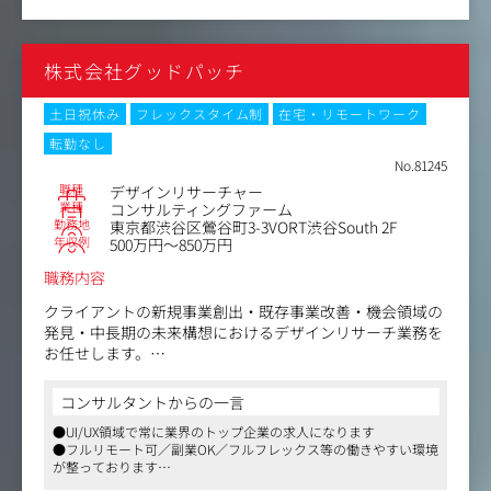
が働きやすい環境が整っております
・分析を行うだけでなく、発見した課題の原因考察と改善
●各種ツール運用（主担当）
提案を行い、効果測定まで担当するので自分の分析結果が
DMM全社で利用するリサーチツールの管理者として、円滑
どれだけお客様企業の利益に繋がったか実感できます。
株式会社グッドパッチ
なデータ活用を促進します。
・物事を筋道立てて分析し、課題から対策を導くことで、
・data.ai/SimilarWeb/Brandwatch/G-Search等のアカウ
論理的思考が身につきます。
ント管理（契約・利用状況の管理）
土日祝休み
フレックスタイム制
在宅・リモートワーク
・社内ユーザーからの問い合わせ対応
転勤なし
・各ツールの利用促進、ナレッジ整理
No.81245
・事業部への利用支援（データ抽出、分析補佐など）
職種
デザインリサーチャー
・ツールの「管理者」に留まらず、ツール活用を通じて事
業種
コンサルティングファーム
業課題解決に貢献する**「データ活用のハブ」**として機
勤務地
東京都渋谷区鶯谷町3-3VORT渋谷South 2F
能することが期待されます。
年収例
500万円～850万円
【STEP2：経験を積んだ後に本格化する業務】
職務内容
STEP1で専門ツールや市場理解の基礎を習得した後、以下
の2つの高度なリサーチ業務で、案件責任者を目指してい
クライアントの新規事業創出・既存事業改善・機会領域の
ただきます。
発見・中長期の未来構想におけるデザインリサーチ業務を
お任せします。
●ソーシャルリスニング案件のサポート→案件責任者へ
インタビューや観察等を通して、人とその環境に関する情
（Brandwatch等）
報を収集し、本質的な価値とその関係性を明らかにしてサ
コンサルタントからの一言
【初期：リサーチャーと並走】先輩リサーチャーと並走
ービスやプロダクトのコンセプトやソリューションに落と
し、ソーシャルメディア分析ツール（Brandwatchなど）
●UI/UX領域で常に業界のトップ企業の求人になります
し込みます。対象はデジタルなものからフィジカルなもの
を活用した高度なリサーチ業務の基礎を習得します。
●フルリモート可／副業OK／フルフレックス等の働きやすい環境
まで、制限はありません。
が整っております
・キーワード設計・クエリ設計の補助
●現在はUI/UX領域に囚われず、デザインを起点とした新規事業の
・Brandwatchを用いたデータ収集・モニタリング