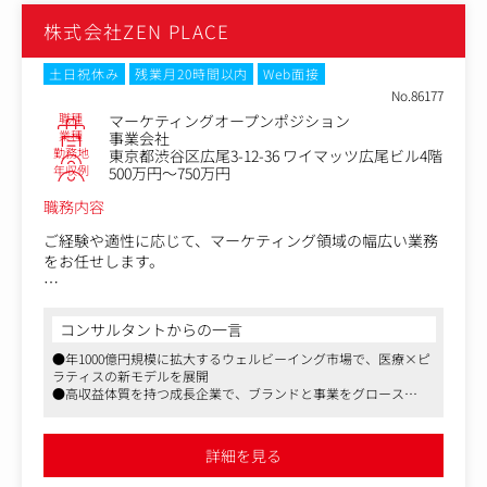
実査プロセスの効率化・標準化の推進
株式会社ZEN PLACE
プロダクトへの改善フィードバック
再現性の高いオペレーションモデルの構築
ナレッジ蓄積とチーム内展開
土日祝休み
残業月20時間以内
Web面接
No.86177
③調査設計・分析(経験・希望に応じて実施)
職種
マーケティングオープンポジション
顧客の目的整理に応じた調査設計サポート
業種
事業会社
勤務地
東京都渋谷区広尾3-12-36 ワイマッツ広尾ビル4階
生成AIプロダクトを活用した一次分析・レポート作成
年収例
500万円～750万円
④顧客コミュニケーション(経験・希望に応じて実施)
職務内容
調査仕様のすり合わせ
実査進行に関する連携・調整
ご経験や適性に応じて、マーケティング領域の幅広い業務
一部案件でのレポーティング補助(AI生成を活用)
をお任せします。
・AIを活用した市場・競合・顧客インサイトのリサーチ、
戦略立案
コンサルタントからの一言
・AIを活用した研究コンテンツの制作
●年1000億円規模に拡大するウェルビーイング市場で、医療×ピ
・AIを活用した記事、メール、SNS投稿などのコンテンツ
ラティスの新モデルを展開
制作
●高収益体質を持つ成長企業で、ブランドと事業をグロース
・AIを活用したLP、バナー、動画などのクリエイティブ制
●社会的意義の高いサービス発信に携わることができます
作
・広告運用、入稿、配信設定、レポートの自動化・効率化
詳細を見る
・GA4、Search Console、広告管理画面を用いた高度なデ