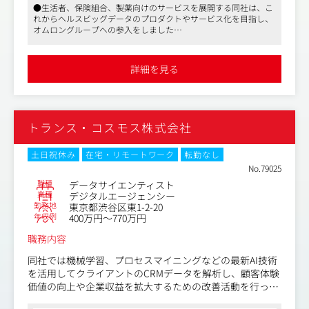
●生活者、保険組合、製薬向けのサービスを展開する同社は、こ
■医師・患者を対象とした定性調査（インタビュー、グル
れからヘルスビッグデータのプロダクトやサービス化を目指し、
ープディスカッション等）の企画・実施・モデレーション
オムロングループへの参入をしました
■医師・患者を対象とした定量調査（アンケート調査等）
●大手企業のため、福利厚生や休暇制度も豊富です
の設計・実施・集計・分析
●週3日程度リモート可能、フレックスタイム制など柔軟な働き
■リサーチ結果に基づくインサイト抽出および報告書作成
方も可能です
詳細を見る
■医療ビッグデータ（レセプトデータ等）を活用したリサ
ーチプランニング・マーケティングプランニング
■製薬企業に対する課題解決型のリサーチ提案・コンサル
ティング
トランス・コスモス株式会社
■プロジェクトマネジメント
【業務で得られるもの】
土日祝休み
在宅・リモートワーク
転勤なし
●業界最高品質の医療ビッグデータを活用した、データド
No.79025
リブンマーケティングの実践
職種
データサイエンティスト
●データをもとにした「ファクト」と感情分析による「イ
業種
デジタルエージェンシー
勤務地
東京都渋谷区東1-2-20
ンサイト」の双方から、最適な顧客体験を創造
年収例
400万円～770万円
●医師・患者調査とリアルワールドデータ（RWD）分析を
組み合わせた先進的なリサーチ経験
職務内容
●製薬企業の新薬ローンチ戦略や疾患啓発活動など、マー
ケティングの最前線に関わる経験
同社では機械学習、プロセスマイニングなどの最新AI技術
●定性・定量調査からデータ分析、マーケティング戦略提
を活用してクライアントのCRMデータを解析し、顧客体験
案まで一貫して携わるスキルの習得
価値の向上や企業収益を拡大するための改善活動を行って
●社内外の多様な専門人材（データサイエンティスト、コ
おります。EC・金融・通信業界をはじめとした様々なデー