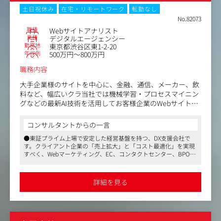
チを経験したい方にとっては、最適の環境です。
土日祝休み
在宅・リモートワーク
転勤なし
No.82073
■主な担当クライアント
職種
Webサイトアナリスト
小売り・広告代理店・金融・通信業界・食品/飲料/日用品/
業種
デジタルエージェンシー
勤務地
東京都渋谷区東1-2-20
化粧品メーカーなど多数
年収例
500万円～800万円
※今までのご経験と志向に応じて担当クライアントを決定
職務内容
大手企業様のサイトを中心に、金融、通信、メーカー、飲
料など、幅広いクラ当社では機械学習・プロセスマイニン
グなどの最新AI技術を活用してお客様企業のWebサイトを
解析し、顧客体験価値の向上や企業収益の拡大を支援して
います。
コンサルタントからの一言
EC、金融、通信業界をはじめ、ホテル・観光・レジャー業
●東証プライム上場で安定した経営基盤を持つ、DX支援会社で
界など、幅広い業界のサイト分析を担当しています。
す。クライアント企業の「売上拡大」と「コスト最適化」を実現
入社後は、アナリストとして分析を行うだけでなく、サイ
すべく、Webマーケティング、EC、コンタクトセンター、BPOな
ト改善提案から実装、効果測定までを担うプロジェクトに
ど幅広い角度から提案を行っています
関わり、お客様の成果創出に向けて取り組んでいただきま
●顧客企業数は850社以上！ ANA、NTTドコモ、サントリーなどナ
す。
ショナルクライアントとの取引が多数です
詳細を見る
●平均残業時間は20～30h。福利厚生も整っており、育休・産休
将来的には、顧客折衝や関係部署との調整、プロジェクト
からの復職率はなんと96 ％。ワークライフバランスを保ちなが
進行管理を担うプロジェクトマネジメント職へのキャリア
ら、長く働くことができる環境です
アップも可能です。