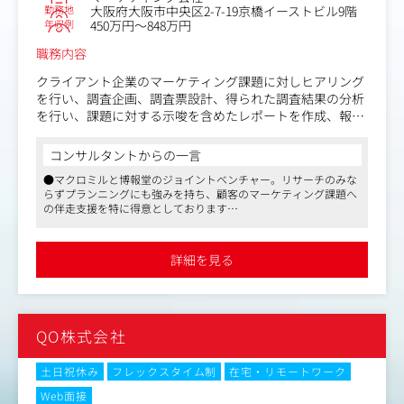
設計などの具体的な調査仕様や、必要なアウトプットの設
勤務地
大阪府大阪市中央区2-7-19京橋イーストビル9階
計まで対応する
年収例
450万円～848万円
・受注した案件の進行フェーズにおいては、社内の営業お
職務内容
よびリサーチャー実務担当者と連携し、クライアントの期
待値をコントロールしながら、戦略部分の最終アウトプッ
クライアント企業のマーケティング課題に対しヒアリング
トの作成までを担当する
を行い、調査企画、調査票設計、得られた調査結果の分析
など
を行い、課題に対する示唆を含めたレポートを作成、報告
まで一連の業務をオーナーシップをもってご担当いただき
ます。
コンサルタントからの一言
●マクロミルと博報堂のジョイントベンチャー。リサーチのみな
近年では、リサーチ領域にとどまらず、お客様のご要望に
らずプランニングにも強みを持ち、顧客のマーケティング課題へ
合わせて、調査結果を基にしたプランニングのサポート領
の伴走支援を特に得意としております
域まで担うケースもございます。
●マクロミルが持つ豊富なデータと、博報堂の生活者発想をベー
スとしたQO独自のプランニングナレッジをかけ合わせて戦略ま
＜具体的には＞
で設計
詳細を見る
●リモート主体でコアタイムなしのフレックス、柔軟な働き方が
・クライアントへの調査ニーズのヒアリング
可能です
・最適な調査企画の立案と見積作成
・調査のディレクション（スケジュール・工程）
・調査結果から分析を行い、報告書や提案書の作成
QO株式会社
・クライアントへのプレゼンテーション
など
土日祝休み
フレックスタイム制
在宅・リモートワーク
Web面接