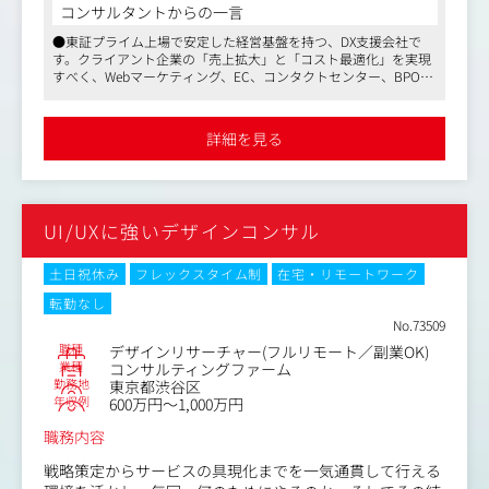
ンサルタント、医療従事者等）と協働する環境
タを分析し、最新の分析スキルと課題発見・提案能力を伸
コンサルタントからの一言
●マーケターと並走し、各ステークホルダーに最適な情
ばすことができる職種です。
●東証プライム上場で安定した経営基盤を持つ、DX支援会社で
報・薬剤・治療を届けることで、医療全体に貢献
入社後は分析を行う部分だけでなく、分析結果をクライア
す。クライアント企業の「売上拡大」と「コスト最適化」を実現
ントへ報告する部分も担当いただき、
すべく、Webマーケティング、EC、コンタクトセンター、BPOな
【仕事内容（変更の範囲）】会社の定める業務
将来的にはクライアントとのコミュニケーション窓口とし
ど幅広い角度から提案を行っています
て要望をヒアリングし、アウトプットの要件定義を行う部
●顧客企業数は850社以上！ ANA、NTTドコモ、サントリーなどナ
分も担当いただきます。
ショナルクライアントとの取引が多数です
詳細を見る
●平均残業時間は20～30h。福利厚生も整っており、育休・産休
入社初日はオフィスへ出社となりますが、その後は基本在
からの復職率はなんと96 ％。ワークライフバランスを保ちなが
宅勤務となります。（社員の99％はリモートワークで就業
ら、長く働くことができる環境です
中）
UI/UXに強いデザインコンサル
【業務内容】
・CRMデータを対象としたSQLでの分析、Pythonを使った
機械学習モデルの構築
土日祝休み
フレックスタイム制
在宅・リモートワーク
・分析アウトプットの作成、お客様への報告
転勤なし
・サイト改善後の効果測定の実施、お客様への報告
No.73509
※業務内容の変更範囲：当社業務全般
職種
デザインリサーチャー(フルリモート／副業OK)
業種
コンサルティングファーム
【入社後】
勤務地
東京都渋谷区
・合計50時間以上の課題設定、機械学習の専門研修を実施
年収例
600万円～1,000万円
いたします。
職務内容
・チーム配属後はアナリストとして既存案件のOJTで半年
程度実務経験を積みながらスキルを習得いただきます。
戦略策定からサービスの具現化までを一気通貫して行える
（既存案件の業界：通信、金融、通販など）