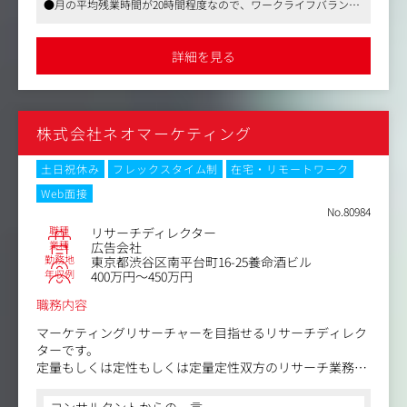
●月の平均残業時間が20時間程度なので、ワークライフバランス
を意識して働くことができます
主な業務内容：
●調査結果は分析レポートの他、ニュース記事やタイアップ記事
・調査票設計、集計・分析、実査ディレクション
などを通して、多くの人に届けることができます。
詳細を見る
・ランキング作成、報告書／レポート作成
・データチェック・レポート校正
・調査企画・設計（テーマ設定、設問構築、分析設計）
・モニター獲得施策の立案・実行
株式会社ネオマーケティング
・同社パネル活性化に向けたSNS運用
入社後のイメージ：
土日祝休み
フレックスタイム制
在宅・リモートワーク
まずは先輩社員のサポートのもと、調査オペレーション業
Web面接
務を担当。段階的に企画・設計やSNS運用業務もお任せし
No.80984
ます。
職種
リサーチディレクター
業種
広告会社
勤務地
東京都渋谷区南平台町16-25養命酒ビル
年収例
400万円～450万円
職務内容
マーケティングリサーチャーを目指せるリサーチディレク
ターです。
定量もしくは定性もしくは定量定性双方のリサーチ業務全
般をお任せします。
コンサルタントからの一言