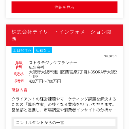
回収状況のモニタリングおよび回収コントロール
●フレックスタイム、リモートワーク可、服装自由など充実した
詳細を見る
福利厚生が整っています
データチェック・クリーニング
②プロダクト連携・業務改善
実査プロセスの効率化・標準化の推進
株式会社デイリー・インフォメーション関
プロダクトへの改善フィードバック
再現性の高いオペレーションモデルの構築
西
ナレッジ蓄積とチーム内展開
土日祝休み
転勤なし
③調査設計・分析(経験・希望に応じて実施)
No.84571
顧客の目的整理に応じた調査設計サポート
職種
ストラテジックプランナー
生成AIプロダクトを活用した一次分析・レポート作成
業種
広告会社
大阪府大阪市淀川区西宮原2丁目1-3SORA新大阪2
勤務地
④顧客コミュニケーション(経験・希望に応じて実施)
1-15F
年収例
400万円～700万円
調査仕様のすり合わせ
実査進行に関する連携・調整
職務内容
一部案件でのレポーティング補助(AI生成を活用)
クライアントの経営課題やマーケティング課題を解決する
ための「戦略立案」の核となる業務を担当いただきます。
営業部と連携し、市場調査や消費者インサイトの分析か
ら、ブランド骨子の策定、コミュニケーション全体の構造
設計まで、論理的なバックボーンの構築を一貫して行って
コンサルタントからの一言
いただきます。 クリエイティブやプロモーション担当への