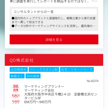
単に調査を実行してレポートを納品するのではなく、「意
思決定のために何を知るべきか（問いの設計）」から参画
します。
コンサルタントからの一言
定量データと定性データを掛け合わせ、ビジネスを動かす
●国内外のトップブランドと直接取引し、戦略立案から実行支援
ための「根拠」を構築する、戦略直結型のリサーチャーで
まで一貫して担当できる
す。
●データ分析やマーケティングサイエンスを活用し、最先端のマ
ーケティング課題に挑戦できる環境
▼業務内容
●急成長中の企業で、事業の立ち上げフェーズから関与し、コア
・市場・カテゴリ・競合の分析
メンバーとして活躍できるチャンス
詳細を見る
・消費者インサイトの抽出（定量/定性データ）
・各種データの取得・統合設計（調査設計含む）
・調査データの分析（アンケート、行動データ、パネルデ
ータ 等）
QO株式会社
・消費者セグメント/ターゲット分析
・ブランドの課題仮説構築
・戦略立案に必要な要素の構造化
土日祝休み
フレックスタイム制
在宅・リモートワーク
・ストラテジー資料のドキュメンテーション（提案書/戦
転勤なし
Web面接
略書）
No.82374
・メディアプランナー/ストラテジストとの連携
職種
マーケティングプランナー
・外部パートナー（調査会社/データ会社）とのディレク
業種
マーケティング会社
ション
大阪府大阪市中央区今橋2-4-10 淀屋橋北浜セン
勤務地
・プロジェクトのリードなど
タービル9F
年収例
694万円～949万円
▼業務事例（プロジェクト例）