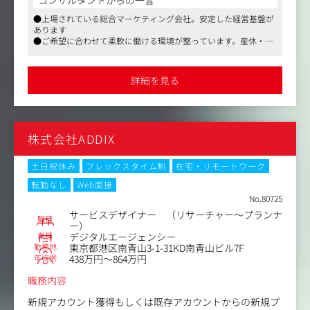
同社は、リサーチだけではなく、その後のPRや広告等の提
●上場されている総合マーケティング会社。安定した経営基盤が
案も含めた戦略的なリサーチを提供しています。
あります
●ご希望に合わせて柔軟に働ける環境が整っています。産休・育
同社のリサーチディレクターには、リサーチャーを目指す
休・復職制度の取得・復職実績もあります
道、ディレクターのスペシャリストを目指す道、管理職を
●選考状況に合わせて、アドバイスできます
目指す道があります。
詳細を見る
今期、リサーチディレクターからリサーチャーを目指せる
ようにアシスタントリサーチャーという新たな職種を設け
ており、リサーチディレクターから3名異動しています。
株式会社ADDIX
【業務内容】
お客様の目的に応じたリサーチが実行できるように、クオ
リティコントロールをするのが主な役割となります。
土日祝休み
フレックスタイム制
在宅・リモートワーク
転勤なし
Web面接
（具体的には）
No.80725
・調査票といわれるアンケートの監修
サービスデザイナー （リサーチャー～プランナ
・お客様とのセッション
職種
ー）
・集計分析
業種
デジタルエージェンシー
・お客様へのご納品対応
勤務地
東京都港区南青山3-1-31KD南青山ビル7F
年収例
438万円～864万円
業務にあたっては、お客様以外に、営業、リサーチャー、
職務内容
オペレーション等様々なチームとのやり取りがあります。
新規アカウント獲得もしくは既存アカウントからの新規プ