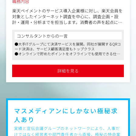
職務内容
ウトプットのクオリティ管理
メンバーの育成：ジュニアリサーチャーの実務指導やフィ
楽天ペイメントのサービス導入企業様に対し、楽天会員を
ードバック
対象としたインターネット調査を中心に、調査企画・設
組織基盤の強化：横断部門として各事業部とのリレーショ
計・運用・分析までを担当します。消費者の声を起点に、
ンを築き、データ活用のハブとして機能する体制づくり
パートナー企業様のマーケティング課題を解決するリサー
チの仕組み作りも行うポジションです。
コンサルタントからの一言
●大手ITグループにて決済サービスを展開。同社が展開するQRコ
・パートナー企業様のビジネス課題に合わせた消費者アン
ード決済は、サービス顧客満足度もトップクラス
ケート調査の企画・設計
●オンラインで貯めたポイントをオフラインでも使用できる仕組
・アンケート調査実施時の画面作成・配信運用・集計
みを整備したことで、業界内でも確固たる地位を築いています
・営業担当と連携した調査レポートの報告・示唆提供
●楽天グループならではの福利厚生、働きやすさが確立された環
・楽天グループの媒体を活用した新たな調査メニュー・調
境です
詳細を見る
査パッケージの開発
マスメディアンにしかない
極秘求
人あり
実績と宣伝会議グループのネットワークにより、人事だ
けではなく経営者や部門責任者から直接、極秘の特命案