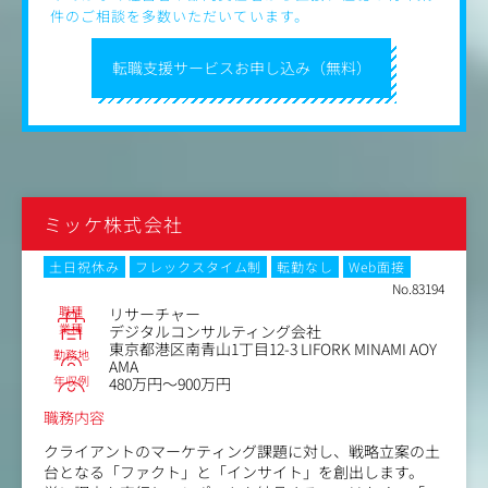
件のご相談を多数いただいています。
転職支援サービスお申し込み（無料）
ミッケ株式会社
土日祝休み
フレックスタイム制
転勤なし
Web面接
No.83194
職種
リサーチャー
業種
デジタルコンサルティング会社
東京都港区南青山1丁目12-3 LIFORK MINAMI AOY
勤務地
AMA
年収例
480万円～900万円
職務内容
クライアントのマーケティング課題に対し、戦略立案の土
台となる「ファクト」と「インサイト」を創出します。