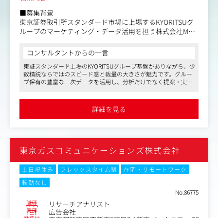
■募集背景
東京証券取引所スタンダード市場に上場するKYORITSUグ
ループのマーケティング・データ活用を担う株式会社M&C
では、これまで各事業部ごとに行ってきたクライアントへ
の提案を、グループ全体で保有する販促・プロモーション
コンサルタントからの一言
データを一元的に活用し、より効果的な提案を行う体制へ
東証スタンダード上場のKYORITSUグループ基盤がありながら、少
と進化させたいと考えています。この新しい挑戦をリード
数精鋭ならではのスピード感と裁量の大きさが魅力です。グルー
し、グループ全体の成長に貢献できるマーケティングプラ
プ保有の豊富な一次データを活用し、分析だけでなく提案・実行
ンナーを募集します。
まで一気通貫で携われるため、データ×マーケティングの力を実
践で磨けます。立ち上げフェーズの中核として、将来的に組織づ
■仕事内容
くりやマネジメントにも挑戦できる点もおすすめです。
詳細を見る
株式会社M&Cにて、データ分析を基盤としたマーケティン
グ戦略の立案および提案活動を行い、クライアントのビジ
ネス成長を支援していただきます。KYORITSUグループが
保有する購買履歴・顧客データを活用しながら、クロスセ
東京ガスコミュニケーションズ株式会社
ルやアップセル、新規案件の創出を通じて、グループ全体
の価値向上を実現するポジションです。
将来的には、マーケティングプランナーとしての業務に留
土日祝休み
フレックスタイム制
在宅・リモートワーク
まらず、組織の立ち上げやチームマネジメントもお任せし
転勤なし
たいと考えています。
No.86775
職種
リサーチアナリスト
■具体的な業務内容
業種
広告会社
・グループ全体の販促・プロモーションデータを収集、加