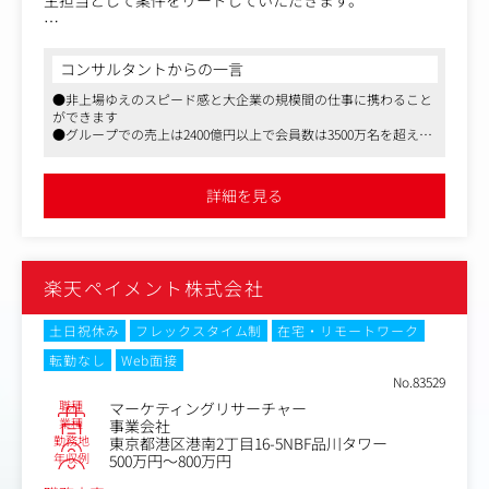
主担当として案件をリードしていただきます。
1.戦略リサーチの設計・実行（メイン実務）
DMMが展開する60以上の事業に対し、以下のリサーチを自
コンサルタントからの一言
ら設計からレポーティングまで主導します 。
●非上場ゆえのスピード感と大企業の規模間の仕事に携わること
ができます
市場・競合分析：公開情報やデータツールを用いた、市場
●グループでの売上は2400億円以上で会員数は3500万名を超え、
構造の可視化および競合ベンチマークの作成
事業も多角的に展開しておりますので、チャレンジしたいという
消費者調査：事業課題に応じたアンケートの企画・戦略的
方にはこの上ないリソースが整った環境です
設問設計、および集計・データ意味付け
●福利厚生もこれ以上ないほど、充実しております。産休・育
詳細を見る
休・介護制度は男女ともに実績があり、業務効率化のための社員
ソーシャル分析：SNS上のクエリ設計や投稿データの分析
が働きやすい環境が整っております
を通じた、生活者のインサイト・動機の解明
意思決定支援： 調査結果の「報告」に留まらず、事業責任
者に対する具体的なアクションプランの提
楽天ペイメント株式会社
2.データツールの運用と全社活用支援
ツール管理・最適化：外部リサーチツールの運用管理
土日祝休み
フレックスタイム制
在宅・リモートワーク
社内コンサルティング：各事業部の課題に応じた最適な調
転勤なし
Web面接
査手法やデータ抽出のアドバイザリー業務
No.83529
ナレッジの展開：リサーチ手法・ツール活用事例の標準
職種
マーケティングリサーチャー
化、および社内ナレッジの共有
業種
事業会社
3.MGR候補としてのミッション
勤務地
東京都港区港南2丁目16-5NBF品川タワー
年収例
500万円～800万円
プロジェクト管理：担当リサーチ案件全体の進捗およびア