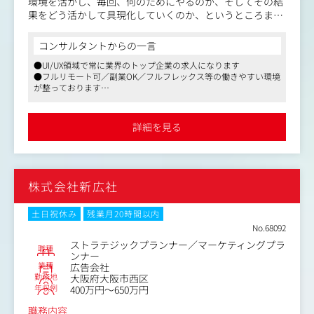
環境を活かし、毎回、何のためにやるのか、そしてその結
果をどう活かして具現化していくのか、というところまで
【仕事のやりがい、魅力】
を踏まえたリサーチを行っています。
・様々な業界のCRMデータを分析することができ、幅広い
コンサルタントからの一言
課題に対応出来るデータサイエンティストとして成長でき
リサーチ結果が誰にも使わないものにならないように、実
ます。
●UI/UX領域で常に業界のトップ企業の求人になります
査においてもクライアントを巻き込んだり、リサーチ結果
・最新の機械学習モデル構築（Amazon SageMaker）、SQ
●フルリモート可／副業OK／フルフレックス等の働きやすい環境
をワークショップ形式でみっちり議論して咀嚼するなど、
が整っております
L（SnowFlake）の実務活用ノウハウを習得できます。
成果に結びつくまでをクライアントとともに並走します。
●現在はUI/UX領域に囚われず、デザインを起点とした新規事業の
・分析を行うだけでなく、発見した課題の原因考察と改善
立ち上げや、企業のデザイン戦略立案、デザイン組織構築支援な
提案を行い、効果測定まで担当するので自分の分析結果が
その時々の目的に応じて、戦略、ブランディング、サービ
ど企業の経営層とコンサルティングする形で事業を拡大しており
詳細を見る
どれだけお客様の成果に繋がったか実感できます。
ます
スデザインの指針となる方向性を示すための専門家とし
・物事を筋道立てて分析し、課題から対策を導くことで、
て、さまざまなバックグラウンドと専門性を持ったメンバ
論理的思考が身につきます。
ーとチームを組んでリサーチをリードします。
株式会社新広社
【仕事内容（変更の範囲）】
雇入れ直後：上記参照
変更の範囲：当社における各種業務全般
土日祝休み
残業月20時間以内
No.68092
ストラテジックプランナー／マーケティングプラ
職種
ンナー
業種
広告会社
勤務地
大阪府大阪市西区
年収例
400万円～650万円
職務内容