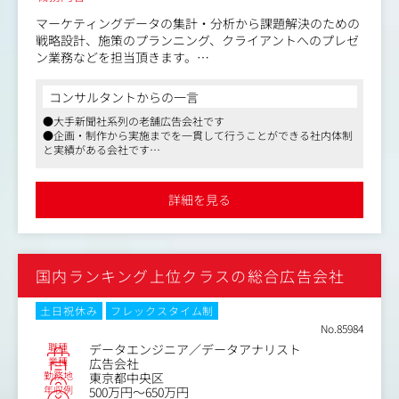
マーケティングデータの集計・分析から課題解決のための
戦略設計、施策のプランニング、クライアントへのプレゼ
ン業務などを担当頂きます。
＜具体的には＞
コンサルタントからの一言
・データの定量・定性調査
●大手新聞社系列の老舗広告会社です
・データを集計して分析・課題抽出
●企画・制作から実施までを一貫して行うことができる社内体制
・課題解決のための戦略立案
と実績がある会社です
・マーケティングデータの収集（自社調査・外部協力会社
●弊社からの採用実績複数名あり。これまでの採用ノウハウをも
使用ケース有）
と転職活動をご支援いたします
・クライアントへの報告書やレポート作成
詳細を見る
・営業社員とともにクライアントへのプレゼン
・データを踏まえて営業資料の作成
など
国内ランキング上位クラスの総合広告会社
緻密なマーケティング調査・分析情報を強みとし「効果が
出る根拠」をしっかりと提示した上で提案を行うことが可
能です。
土日祝休み
フレックスタイム制
No.85984
職種
データエンジニア／データアナリスト
業種
広告会社
勤務地
東京都中央区
年収例
500万円～650万円