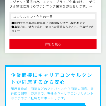
【ポジションの魅力】
ロジェクト獲得の為、エンタープライズ企業向けに、デジ
作業者としてではなく、個人の希望を考慮して、リサーチ
タル領域におけるプランニング業務をお任せします。
ャーやスペシャリスト、管理職を目指せるよう育成いたし
ます。
CX（顧客体験）を起点に、デジタルを活用した新たなビジ
コンサルタントからの一言
まずは1年で、マーケティングリサーチの基本的な知識・
ネス／サービスの創出、既存サービスの成長支援、デジタ
スキルを身に付けていただき、プロとして、どこでも活躍
●国内大手企業の新規事業に企画開発段階から携われます
ルマーケティング戦略立案など、幅広いDX支援プロジェク
●事業内容に魅力を感じて集まった優秀な方々ともに仕事ができ
できるスキルを身に着けられるような育成環境がありま
トに携わっていただきます。
ます
す。
●マスメディアンからの実績多数です。ご相談ください
＜主な業務内容＞
業務内容（変更の範囲）：会社の定める範囲
・市場・競合・ユーザーに関するリサーチ及び分析
詳細を見る
・ペルソナ設計やカスタマージャーニーマップなどを用い
たユーザー起点のコンセプト開発
・サービスアイデア立案、事業性検証（ビジネスモデル設
計、MVP設計）
・社内外のエンジニア、データアナリスト、クリエイティ
ブなどの専門家を巻き込んだ企画推進・実装支援
・プロジェクトファシリテーション（ワークショップ設
企業面接にキャリアコンサルタン
計・実行、ステークホルダーマネジメント）
トが
同席するから安心
・受注後の実行支援（運用改善、KPI設計・モニタリン
グ、サービスグロース支援
履歴書作成・面接などのアドバイスから面接の同席、条
件面の調整・交渉まで。専任のキャリアコンサルタント
【仕事内容（変更の範囲）】会社の定める範囲
がこまやかに転職をサポートします。