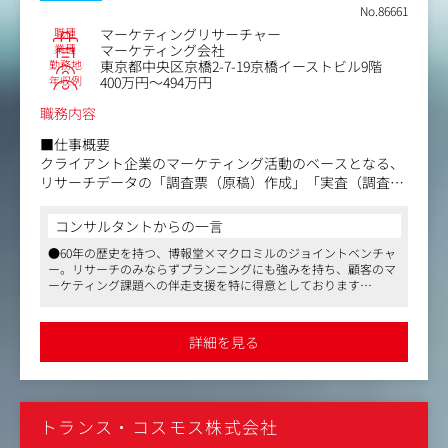
No.86661
職種
マーケティングリサーチャー
業種
マーケティング会社
勤務地
東京都中央区京橋2-7-19京橋イーストビル9階
年収例
400万円～494万円
職務内容
■仕事概要
クライアント企業のマーケティング活動のベースとなる、
リサーチデータの「調査票（原稿）作成」「実査（調査実
施）」「集計・分析」「納品（ファクトデリバリー）」に
特化してご担当いただきます。
コンサルタントからの一言
●60年の歴史を持つ、博報堂×マクロミルのジョイントベンチャ
■具体的な業務イメージ
ー。リサーチのみならずプランニングにも強みを持ち、顧客のマ
・クライアントからの調査ニーズ・仕様の確認
ーケティング課題への伴走支援を特に得意としております
・調査票作成・実査ディレクション（スケジュールや工程
●マクロミルが持つ豊富なデータと、博報堂の生活者発想をベー
の管理）
スとしたQO独自のプランニングナレッジをかけ合わせて戦略ま
・データの回収、集計・分析
で設計
詳細を見る
●リモート主体でコアタイムなしのフレックス、柔軟な働き方が
・クライアントへの報告書作成
可能です
※まずは定量調査の運用・データデリバリーを中心に担当
し、正確なリサーチ実務スキルを身につけていただきま
す。
トランス・コスモス株式会社
※定量調査だけでなく定性調査も手掛け、調査の一連の流
れに携わることができるため、広くマーケティングリサー