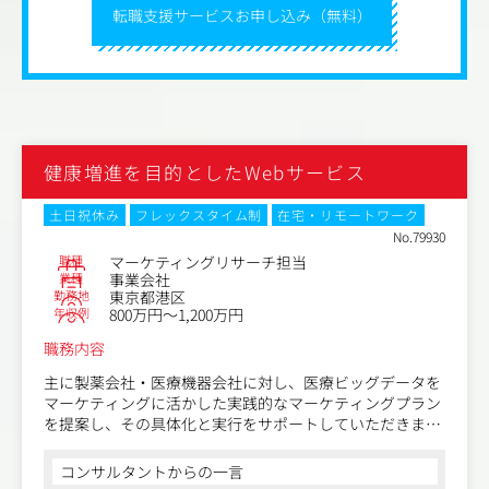
転職支援サービスお申し込み（無料）
健康増進を目的としたWebサービス
土日祝休み
フレックスタイム制
在宅・リモートワーク
No.79930
職種
マーケティングリサーチ担当
業種
事業会社
勤務地
東京都港区
年収例
800万円～1,200万円
職務内容
主に製薬会社・医療機器会社に対し、医療ビッグデータを
マーケティングに活かした実践的なマーケティングプラン
を提案し、その具体化と実行をサポートしていただきま
す。
コンサルタントからの一言
【具体的には】