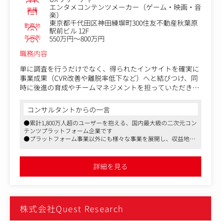
JT）や、ケイパビリティ向上の牽引
エンタメコンテンツメーカー（ゲーム・映画・音
業種
楽）
■クライアント、担当案件数
東京都千代田区神田練塀町300住友不動産秋葉原
東京ガス・東京ガスグループ企業
勤務地
駅前ビル 12F
入社後：1～3案件
年収例
550万円～800万円
職務内容
単に調査を行うだけでなく、得られたインサイトを確実に
事業成果（CVR改善や離脱率低下など）へと結びつけ、同
時に後進の育成やチームマネジメントを担っていただきま
す。
コンサルタントからの一言
【業務内容】
●累計1,800万人超のユーザーを抱える、国内最大級の二次元コン
・同社サービスのユーザー体験向上に向けたリサーチ業務
テンツプラットフォーム企業です
全般（ユーザビリティテスト、インタビュー、アンケー
●プラットフォーム事業以外にも様々な事業を展開し、収益地盤
ト、エスノグラフィ調査など）
の堅い企業です
・リサーチ結果に基づく、ペルソナ、カスタマージャーニ
●リモート、副業可、残業代別途支給で所定労働時間が7時間の
ーマップ等のアウトプット作成およびワークショップのフ
働きやすい環境です
詳細を見る
ァシリテーション
・新規事業の立ち上げおよび既存事業拡大におけるリサー
チ伴走（受容性テスト、アイデア創出等）
・UXリサーチチームのマネジメント業務およびメンバーの
株式会社Quest Research
スキル育成
・全社的なUXD/HCDプロセスの啓蒙と浸透活動