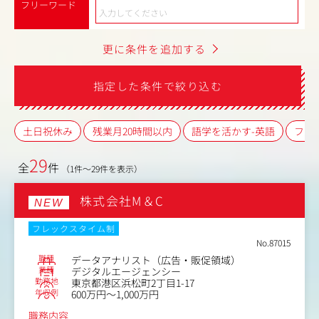
フリーワード
更に条件を追加する
指定した条件で絞り込む
土日祝休み
残業月20時間以内
語学を活かす-英語
フレ
29
全
件
（1件～29件を表示）
株式会社M＆C
NEW
フレックスタイム制
No.87015
職種
データアナリスト（広告・販促領域）
業種
デジタルエージェンシー
勤務地
東京都港区浜松町2丁目1-17
年収例
600万円～1,000万円
職務内容