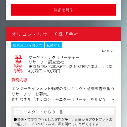
・主に定性の探索型リサーチ（定量や検証型のリサーチも
立ち上げや、企業のデザイン戦略立案、デザイン組織構築支援な
・投稿内容の分類、簡易分析
目的に応じて実施）
ど企業の経営層とコンサルティングする形で事業を拡大しており
詳細を見る
・競合比較・トレンド整理
ます
・クライアントとのスコープやゴールなどの期待値調整や
・レポート作成、報告資料作成の補佐
折衝
【成長後：案件責任者として独り立ち】事業部からの相談
・ステークホルダーマネジメント
受付、調査設計、分析、提案までを一気通貫で担当しま
・ファシリテーション
す。
オリコン・リサーチ株式会社
【仕事内容（変更の範囲）】
●アンケート調査案件のサポート→案件責任者へ
雇入れ直後：上記参照
残業月20時間以内
転勤なし
【初期：リサーチャーと並走】顧客のインサイトを引き出
変更の範囲：同社における各種業務全般
No.81211
すための、アンケート設計とデータ分析の業務を習得しま
職種
マーケティングリサーチャー
す。
業種
リサーチ・調査会社
勤務地
東京都港区六本木6丁目8-10STEP六本木 西2階
【仕事内容（変更の範囲）】会社の定める範囲
年収例
450万円～700万円
職務内容
エンターテインメント領域のランキング・意識調査を担う
リサーチャーを募集。
同社パネル「オリコン・モニターリサーチ」を用いて、調
査企画・設計から集計・分析、レポート作成まで一貫して
担当いただきます。音楽・エンタメ・ライフスタイル領域
コンサルタントからの一言
の調査に加え、モニター獲得施策やパネル品質向上など、
●音楽・芸能を中心とした案件が多く、企画からアウトプットま
リサーチサービスの成長にも関わることができるポジショ
で幅広くエンタメビジネスに深く関わることができます
ンです。