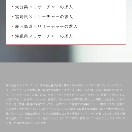
大分県×リサーチャーの求人
宮崎県×リサーチャーの求人
鹿児島県×リサーチャーの求人
沖縄県×リサーチャーの求人
株式会社マスメディアンは、株式会社宣伝会議と構成するKAIGIグループの一員です。マーケティン
グ・クリエイティブの求人数・転職支援実績トップクラス。東京・名古屋・大阪・福岡に拠点を持
ち、マーケティング、広報、宣伝、グラフィックデザイナー、コピーライター、営業・アカウントエ
グゼクティブ、Webディレクター、編集者、ライターなど専門職に特化し、転職のご支援をしており
ます。同じ業種・職種の採用であっても、企業によって重視する採用ポイントは異なります。企業ご
との特徴に合わせたアドバイスができるのも、6万人を超える転職支援実績から培った専門特化の転
職ノウハウと、宣伝会議のグループ力を駆使した人脈・情報・ネットワークがあればこそ。企業が選
考で注目しているポイントや、過去にどんな人がプラス評価・採用されているかなど、マスメディア
ンならではの情報をお伝えします。