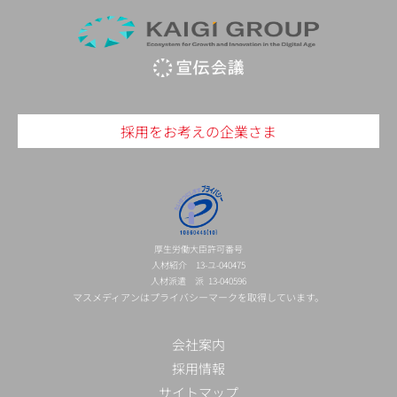
採用をお考えの企業さま
厚生労働大臣許可番号
人材紹介 13-ユ-040475
人材派遣 派 13-040596
マスメディアンはプライバシーマークを取得しています。
会社案内
採用情報
サイトマップ