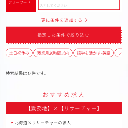
フリーワード
更に条件を追加する
指定した条件で絞り込む
土日祝休み
残業月20時間以内
語学を活かす-英語
フレ
検索結果は０件です。
おすすめ求人
【勤務地】
×
【リサーチャー】
北海道×リサーチャーの求人