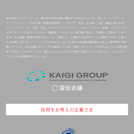
株式会社マスメディアンは、株式会社宣伝会議と構成するKAIGIグループの一員です。マーケティン
グ・クリエイティブの求人数・転職支援実績トップクラス。東京・名古屋・大阪・福岡に拠点を持
ち、マーケティング、広報、宣伝、グラフィックデザイナー、コピーライター、営業・アカウントエ
グゼクティブ、Webディレクター、編集者、ライターなど専門職に特化し、転職のご支援をしており
ます。同じ業種・職種の採用であっても、企業によって重視する採用ポイントは異なります。企業ご
との特徴に合わせたアドバイスができるのも、6万人を超える転職支援実績から培った専門特化の転
職ノウハウと、宣伝会議のグループ力を駆使した人脈・情報・ネットワークがあればこそ。企業が選
考で注目しているポイントや、過去にどんな人がプラス評価・採用されているかなど、マスメディア
ンならではの情報をお伝えします。
採用をお考えの企業さま