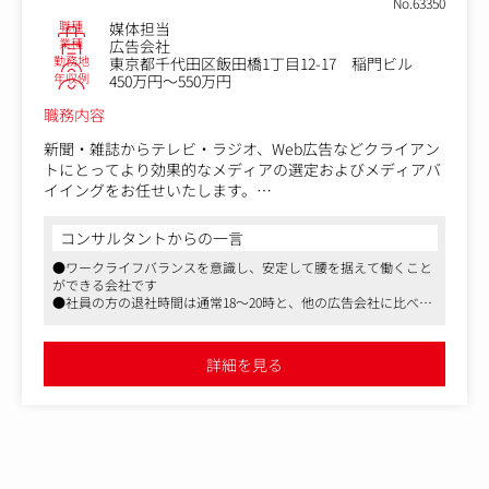
No.63350
職種
媒体担当
業種
広告会社
勤務地
東京都千代田区飯田橋1丁目12-17 稲門ビル
年収例
450万円～550万円
職務内容
新聞・雑誌からテレビ・ラジオ、Web広告などクライアン
トにとってより効果的なメディアの選定およびメディアバ
イイングをお任せいたします。
クライアントからの各メディア戦略に基づき、より効果的
コンサルタントからの一言
なメディアバイイングを行っていただくポジションです。
●ワークライフバランスを意識し、安定して腰を据えて働くこと
ができる会社です
＜具体的には＞
●社員の方の退社時間は通常18～20時と、他の広告会社に比べ、
・広告枠の確保・料金設定
「疲れがたまった体で働いても、良い仕事はできない。」という
・営業担当者との同行訪問
代表意向から、残業時間が少ない事も特徴です。残業代はすべて
・クライアントへのヒアリング
支給。有給の消化率も高いです
詳細を見る
●女性も長く就業できる環境です。男女比は4：1。産休・育休は
・媒体サイドとの交渉・やり取り
もちろん、復職しての勤務ができる体制も整っています
新聞・雑誌、テレビ・ラジオ、Webなどの各メディアの広
告枠確保の交渉や料金設定などを媒体社と共に形にしてい
きます。