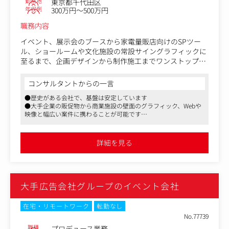
勤務地
東京都千代田区
年収例
300万円～500万円
職務内容
イベント、展示会のブースから家電量販店向けのSPツー
ル、ショールームや文化施設の常設サイングラフィックに
至るまで、企画デザインから制作施工までワンストップで
手掛けていただきます。
広告会社、ディスプレイ会社、店舗からの仕事を、社内外
コンサルタントからの一言
の設計者やデザイナーと組んで業務推進を行い、製品を設
●歴史がある会社で、基盤は安定しています
置するときの施工管理までを行っていただきます。
●大手企業の販促物から商業施設の壁面のグラフィック、Webや
映像と幅広い案件に携わることが可能です
今回は未経験の方でも展示会やイベント制作、文化施設に
●未経験からでも挑戦することが可能です
興味がある方は歓迎しております。
3ヶ月の試用期間中はローテーションで各部署の業務を体
詳細を見る
験いただき、どの部署がどんな仕事をしているのかを掴ん
でいただきます。
その後、施工管理部門の先輩の元で、徐々に案件進行を始
めていただきます。
大手広告会社グループのイベント会社
過去マスメディアンより入社した方も、約1年間は先輩が
同行してくださっているため、教育体制も整っています。
在宅・リモートワーク
転勤なし
クライアントは東北から沖縄まで全国にあるため、進行管
No.77739
理のみ担当頂くこともあれば、実際に現場へ向かっていた
職種
プロデュース業務