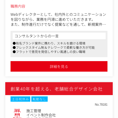
職務内容
Webディレクターとして、社内外とのコミュニケーション
を図りながら、業務を円滑に進めていただきます。
また、制作進行だけでなく提案などを通して、新規案件の
獲得にも積極的に動いていただきます。
プロジェクトの進行管理者として、Webサイトのディレク
コンサルタントからの一言
ション業務をメインにお任せします。
●有名ブランド案件に携わり、スキルを磨ける環境
●フレックスタイム制＆テレワークで柔軟な働き方が可能
【具体的には】
●フラットで意見を発信しやすい風通しの良い職場
●クライアントからニーズのヒアリングや提案
●デザイナーやエンジニアのアサイン・見積書作成・スケ
ジュールや品質管理
詳細を見る
●納品作業や納品後のチェック対応・改善提案 など
【仕事内容（変更の範囲）】無
創業40年を超える、老舗総合デザイン会社
土日祝休み
転勤なし
No.78181
職種
施工管理
業種
イベント制作会社