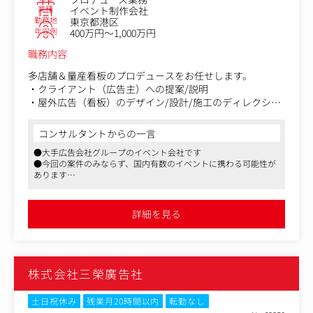
だくこともございます。
業種
イベント制作会社
勤務地
東京都港区
直接出向く現場は東京都、千葉県、神奈川県、埼玉県がメ
年収例
400万円～1,000万円
インですが、近年は年1回程度のペースで栃木県や宮城県
などに出向いていただくこともございます。
職務内容
近い現場ですと日帰り、遠い現場でも1泊～最大5泊程度で
す。
多店舗＆量産看板のプロデュースをお任せします。
・クライアント（広告主）への提案/説明
また、土日に施工を行う現場もあるため、月1～3回程度の
・屋外広告（看板）のデザイン/設計/施工のディレクショ
土日出勤は発生しますが、振替休日をしっかり取得できる
ン業務
環境です。
・通常制作推進業務（スケジュール/コスト管理） など
コンサルタントからの一言
※繁忙期にどうしても振替できない場合は休日手当をお支
●大手広告会社グループのイベント会社です
払いします。
●今回の案件のみならず、国内有数のイベントに携わる可能性が
あります
●正社員登用率も高め、正社員として長期勤務できる可能性のあ
る求人です
詳細を見る
株式会社三榮廣告社
土日祝休み
残業月20時間以内
転勤なし