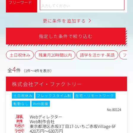
フリーワード
更に条件を追加する
指定した条件で絞り込む
土日祝休み
残業月20時間以内
語学を活かす-英語
フレ
4
全
件
（1件～4件を表示）
株式会社アイ・ファクトリー
土日祝休み
フレックスタイム制
在宅・リモートワーク
転勤なし
Web面接
No.80124
職種
Webディレクター
業種
Web制作会社
勤務地
東京都港区赤坂3丁目17-1いちご赤坂Village 6F
年収例
420万円～630万円