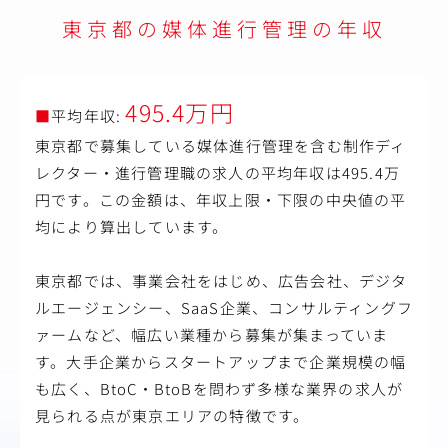
※クライアントは通信販売や通信教育、出版、学校法人な
東京都の媒体進行管理の年収
どがメインとなります。
※社内のさまざまな部署、社外の関係各所とやり取りをし
ながら取り組んでいただきます。
【仕事内容（変更の範囲）】会社の定める業務
495.4万円
■
平均年収:
東京都で募集している媒体進行管理を含む制作ディ
レクター・進行管理職の求人の平均年収は495.4万
円です。この金額は、年収上限・下限の中央値の平
均により算出しています。
東京都では、事業会社をはじめ、広告会社、デジタ
ルエージェンシー、SaaS企業、コンサルティングフ
ァームなど、幅広い業種から募集が集まっていま
す。大手企業からスタートアップまで企業規模の幅
も広く、BtoC・BtoBを問わず多様な業界の求人が
見られる点が東京エリアの特徴です。