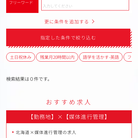
フリーワード
更に条件を追加する
指定した条件で絞り込む
土日祝休み
残業月20時間以内
語学を活かす-英語
フレ
検索結果は０件です。
おすすめ求人
【勤務地】
×
【媒体進行管理】
北海道×媒体進行管理の求人