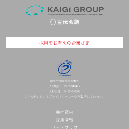
採用をお考えの企業さま
厚生労働大臣許可番号
人材紹介 13-ユ-040475
人材派遣 派 13-040596
マスメディアンはプライバシーマークを取得しています。
会社案内
採用情報
サイトマップ