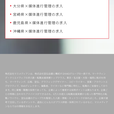
大分県×媒体進行管理の求人
宮崎県×媒体進行管理の求人
鹿児島県×媒体進行管理の求人
沖縄県×媒体進行管理の求人
株式会社マスメディアンは、株式会社宣伝会議と構成するKAIGIグループの一員です。マーケティン
グ・クリエイティブの求人数・転職支援実績トップクラス。東京・名古屋・大阪・福岡に拠点を持
ち、マーケティング、広報、宣伝、グラフィックデザイナー、コピーライター、営業・アカウントエ
グゼクティブ、Webディレクター、編集者、ライターなど専門職に特化し、転職のご支援をしており
ます。同じ業種・職種の採用であっても、企業によって重視する採用ポイントは異なります。企業ご
との特徴に合わせたアドバイスができるのも、6万人を超える転職支援実績から培った専門特化の転
職ノウハウと、宣伝会議のグループ力を駆使した人脈・情報・ネットワークがあればこそ。企業が選
考で注目しているポイントや、過去にどんな人がプラス評価・採用されているかなど、マスメディア
ンならではの情報をお伝えします。