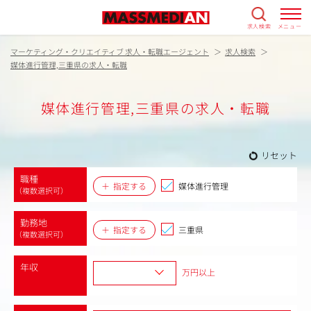
求人検索
メニュー
マーケティング・クリエイティブ 求人・転職エージェント
求人検索
媒体進行管理,三重県の求人・転職
媒体進行管理,三重県の求人・転職
リセット
職種
指定する
媒体進行管理
（複数選択可）
勤務地
指定する
三重県
（複数選択可）
年収
万円以上