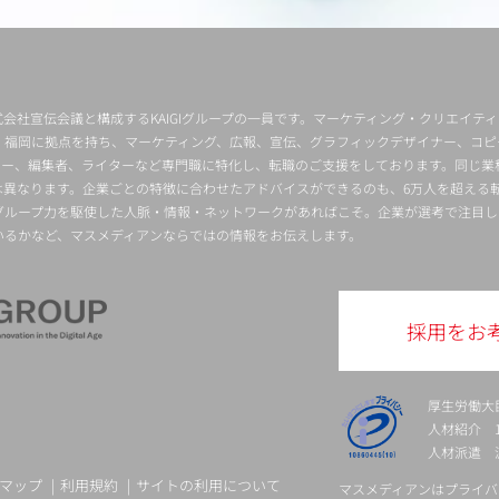
会社宣伝会議と構成するKAIGIグループの一員です。マーケティング・クリエイテ
・福岡に拠点を持ち、マーケティング、広報、宣伝、グラフィックデザイナー、コピ
クター、編集者、ライターなど専門職に特化し、転職のご支援をしております。同じ業
は異なります。企業ごとの特徴に合わせたアドバイスができるのも、6万人を超える
グループ力を駆使した人脈・情報・ネットワークがあればこそ。企業が選考で注目し
いるかなど、マスメディアンならではの情報をお伝えします。
採用をお
厚生労働大
人材紹介 13-
人材派遣 派 
マップ
利用規約
サイトの利用について
マスメディアンはプライバ