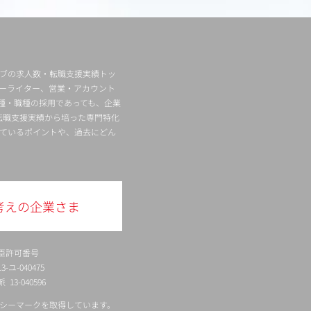
ィブの求人数・転職支援実績トッ
ーライター、営業・アカウント
種・職種の採用であっても、企業
転職支援実績から培った専門特化
ているポイントや、過去にどん
考えの企業さま
臣許可番号
ユ-040475
13-040596
シーマークを取得しています。