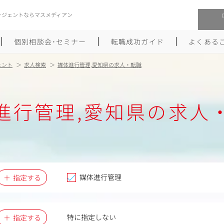
ージェントならマスメディアン
個別相談会･セミナー
転職成功ガイド
よくある
ェント
求人検索
媒体進行管理,愛知県の求人・転職
転職活動を始めるにあたり
メーカー・事業会社への転職
進行管理,愛知県の求人
履歴書のつくり方
大手広告会社への転職
職務経歴書のつくり方
エグゼクティブ転職
ポートフォリオのつくり方
しゅふクリ･ママクリ転職
面接対策
年収アップ転職
媒体進行管理
指定する
未経験から広告業界への転職
Uターン･Iターン転職
特に指定しない
指定する