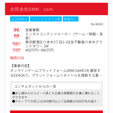
■法務
合同会社DMM．com
・契約書のひな型管理・製本・ファイリング
・契約書の一次チェック（内容確認の補助）
・電子契約（例：クラウドサイン等）の操作
土日祝休み
フレックスタイム制
転勤なし
・取締役会・株主総会関連の書類準備補助
No.84163
・法務顧問との連絡サポート
職種
営業事務
■総務
エンタメコンテンツメーカー（ゲーム・映画・音
業種
楽）
・備品・消耗品の発注・管理
東京都港区六本木3丁目2-1住友不動産六本木グラ
・オフィス環境の整備（座席管理、清掃対応など）
勤務地
ンドタワー 24F
・社内ルールやマニュアルの整備
年収例
450万円～900万円
・社内イベントや行事のサポート
・郵送・来客・電話対応
職務内容
【事業内容】
オンラインゲームプラットフォームDMM GAMESを運営す
るEXNOAで、プラットフォームへタイトルを誘致する業務
をサポートする部署です。
また、アライアンス本部内の横断部署として業務効率改善
コンサルタントからの一言
提案にも取り組んでいます。
●非上場ゆえのスピード感と大企業の規模間の仕事に携わること
ができます
【業務内容】
●グループでの売上は2400億円以上で会員数は3500万名を超え、
Googleスプレッドシートで関数やGASを用いた様々なアウ
事業も多角的に展開しておりますので、チャレンジしたいという
トプットを作成に加えて、契約申請業務や経費処理など営
方にはこの上ないリソースが整った環境です