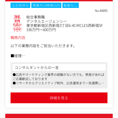
ジャーの補佐、サポート）
・営業が担う、内向きの社内向け業務のサポート
土日祝休み
残業月20時間以内
転勤なし
・上記職務の業務安定化による品質担保と、業務効率化に
No.84895
よる時間短縮
職種
総合事務職
業種
デジタルエージェンシー
勤務地
東京都新宿区西新宿3丁目6-4CIRCLES西新宿5F
年収例
336万円～600万円
職務内容
以下の業務内容をご担当いただきます。
■経理
・請求書の受領・発行・管理
・経費精算の確認
コンサルタントからの一言
・支払処理・入金管理
●広告やマーケティング業界の経験がない方でも、熱意があれば
・会計ソフト（MF会計）への入力補助
ご応募歓迎しております
・月次・年次の決算サポート
●リサーチからクリエイティブ制作、広告運用まで一気通貫して
■労務
社内で行っています
・勤怠データの確認・集計（例：freee人事労務）
●案件拡大による増員の募集です
・給与計算の補助
詳細を見る
・入退社手続き・社会保険の申請補助
・労務管理資料の整備（就業規則など）
・社労士との連携サポート
■法務