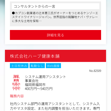
（具体的には）
コンサルタントからの一言
・オンラインショップのご注文における受注業務
●カプコン創業者の辻本憲三氏がオーナーをつとめるケンゾーエ
・オンラインショップのお客様からのお問い合わせ対応
ステイトワイナリージャパン。世界屈指の銘醸地ナパ・ヴァレー
（電話、メールなど）
に多大な土地を保有
・オンラインショップのご注文における変更対応
●生産のクオリティを重視した製法でファンを拡大しています
●年間休日は121日で残業時間も少なく、ワークライフバランス
変更の範囲：会社の定める業務
の取りやすい環境です
詳細を見る
株式会社ハーブ健康本舗
土日祝休み
転勤なし
Web面接
No.82509
職種
システム運用アシスタント
業種
事業会社
勤務地
福岡県福岡市
年収例
400万円～540万円
職務内容
社内システム部門の運用アシスタントとして、システム入
力やマスタ設定、また社内調整を担当いただきます。専門