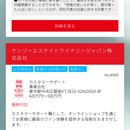
・スケジュール作成、管理
切磋琢磨することができます。「性格が良い人が多く、根が腐っ
・コスト管理（見積もり制作・クライアントとの折衝・請
た人はいない」というのが、同社代表の社員に対する印象です
求書手配）
●広告会社や広告主の系列に属さない独立系プロダクションとし
・契約管理（モデル・イラスト・レンタルポジなど）
て屈指の企業規模とクオリティを誇り、グラフィックはもちろん
・撮影準備、進行管理や当日のアシスタント
CM、Webなど、広告のあらゆるジャンルでトータルなクリエイテ
詳細を見る
ィブサービスを提供しています
・その他資料収集など
●クライアントと直接取引の仕事がほとんどです。企画から携わ
ることが多く、クライアントとより近い位置で仕事ができます
ケンゾーエステイトワイナリージャパン株
式会社
土日祝休み
残業月20時間以内
転勤なし
No.80409
職種
カスタマーサポート
業種
事業会社
勤務地
東京都中央区銀座6丁目10-1GINZASIX 8F
年収例
420万円～500万円
職務内容
カスタマーサポート職として、オンラインショップを通じ
てお客様に最高のワイン体験を提供する役割をおまかせし
ます。