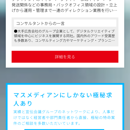
で就業いただきます。フリースペースも多く、私服勤務で
発送関係などの事務局・バックオフィス領域の設計・立上
ラフに就業可能です。
げから運用・管理まで一連のディレクション業務を行いま
す。
＜納得の評価制度＞
社内外の各担当者とも部署のフロントとしてコミュニケー
コンサルタントからの一言
評価基準を全て明文化しており、成長速度に合わせた半期
ションが必要です。
●大手広告会社のグループ企業として、デジタルクリエイティブ
目標に対し、納得の評価と昇格/昇給が可能です。
領域を中心にビジネスを展開する同社。国内外のアワード受賞歴
具体的には
も多数あり、コンサルティング力やマーケティング・プランニン
・運用フロー構築、見積作成・更新
グ力に類稀なるクリエイティブ力をも兼ね備えた組織です
・各種社内・社外スタッフとの連携
●マスメディアンとのお取引歴も長く、これまで複数のご成約実
・スタッフへのオリエンテーション
績があります
詳細を見る
●フリーバカンス制度の導入など働きやすさにも配慮されていま
・キャンペーンマニュアル作成
すので、長期的に就業し、安心してキャリアを形成したい方にも
・個人情報管理のワークフロー設計
おすすめです
・運用/準備スケジュール管理
・個人情報のマネジメント など
マスメディアンにしかない
極秘求
人あり
実績と宣伝会議グループのネットワークにより、人事だ
けではなく経営者や部門責任者から直接、極秘の特命案
件のご相談を多数いただいています。