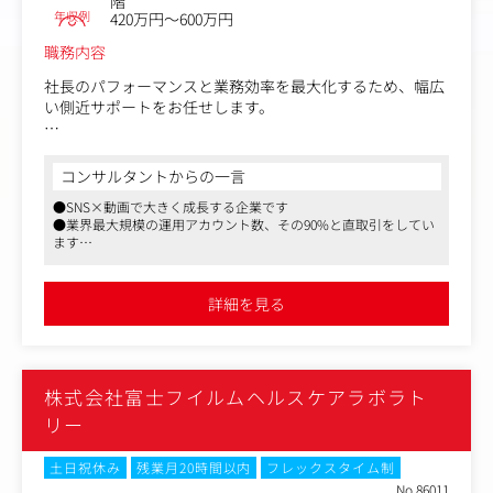
階
年収例
420万円～600万円
職務内容
社長のパフォーマンスと業務効率を最大化するため、幅広
い側近サポートをお任せします。
・スケジュール管理：スケジュール調整、移動ルートの把
握、急な予定変更への迅速な対応
コンサルタントからの一言
・事務処理：メール対応、チャットツールでの連絡、経費
●SNS×動画で大きく成長する企業です
精算、簡単な資料作成、データ入力・集計
●業界最大規模の運用アカウント数、その90%と直取引をしてい
・運転業務：都内を中心とした送迎
ます
・その他サポート：出張手配、会食予約、手土産手配
●社長のパフォーマンスと業務効率を最大化するため、社長室秘
書の募集です
詳細を見る
株式会社富士フイルムヘルスケアラボラト
リー
土日祝休み
残業月20時間以内
フレックスタイム制
No.86011