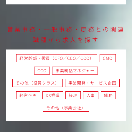
営業事務・一般事務・庶務との関連
職種から求人を探す
経営幹部・役員（CFO／CEO／COO）
CMO
CCO
事業統括マネジャー
その他（役員クラス）
事業開発・サービス企画
経営企画
DX推進
経理
人事
総務
その他（事業会社）