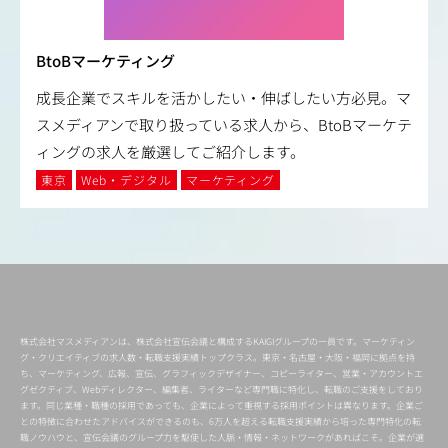
BtoBマーケティング
成長企業でスキルを活かしたい・伸ばしたい方必見。マ
スメディアンで取り扱っている求人から、BtoBマーケテ
ィングの求人を厳選してご紹介します。
東京
Web・デジタル
マーケティング
株式会社マスメディアンは、株式会社宣伝会議と構成するKAIGIグループの一員です。マーケティン
グ・クリエイティブの求人数・転職支援実績トップクラス。東京・名古屋・大阪・福岡に拠点を持
ち、マーケティング、広報、宣伝、グラフィックデザイナー、コピーライター、営業・アカウントエ
グゼクティブ、Webディレクター、編集者、ライターなど専門職に特化し、転職のご支援をしており
ます。同じ業種・職種の採用であっても、企業によって重視する採用ポイントは異なります。企業ご
との特徴に合わせたアドバイスができるのも、6万人を超える転職支援実績から培った専門特化の転
職ノウハウと、宣伝会議のグループ力を駆使した人脈・情報・ネットワークがあればこそ。企業が選