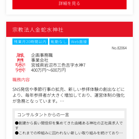
業事務全般に関わって頂きます。
●福利厚生もこれ以上ないほど、充実しております。産休・育
詳細を見る
休・介護制度は男女ともに実績があり、業務効率化のための社員
契約補助、市場分析、予算における試算/与実管理、その
が働きやすい環境が整っております
他アライアンス本部内の業務工程下で発生する様々な業務
をサポートして頂きます。
宗教法人金蛇水神社
・市場調査/分析（タイトル分析含む）
・予算集計
・次期予算策定
残業月20時間以内
転勤なし
Web面接
・タイトル毎の予算策定や与実管理
No.82064
・契約申請
職種
企画事務職
・経理処理
業種
事業会社
勤務地
宮城県岩沼市三色吉字水神7
・その他営業事務
年収例
400万円～600万円
職務内容
SNS発信や季節行事の拡充、新しい参拝体験の創出などに
より、毎年参拝者が大きく増加しており、運営体制の強化
が急務となっています。
特に、行事企画・広報・参拝者対応・事務業務など、神社
の価値を高めるための業務が増加しており、柔軟な発想で
コンサルタントからの一言
一緒に挑戦してくれる新たな仲間を募集し、新規部署を立
●創建から長い間信仰を集めてきた由緒ある神社の正社員求人で
ち上げることとなりました。
す
アイデアを歓迎する風土の中で、神社運営に深く関わりな
●これまでの枠組みに囚われない新しい取り組みを続けており、
がら成長できるポジションです。
企画力を活かすことが可能です