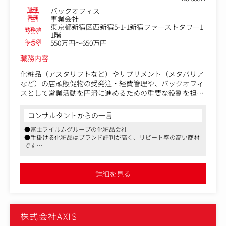
職種
バックオフィス
業種
事業会社
東京都新宿区西新宿5-1-1新宿ファーストタワー1
勤務地
1階
年収例
550万円～650万円
職務内容
化粧品（アスタリフトなど）やサプリメント（メタバリア
など）の店頭販促物の受発注・経費管理や、バックオフィ
スとして営業活動を円滑に進めるための重要な役割を担っ
ていただきます。
コンサルタントからの一言
＜職務内容＞
●富士フイルムグループの化粧品会社
化粧品（アスタリフトなど）やサプリメント（メタバリア
●手掛ける化粧品はブランド評判が高く、リピート率の高い商材
など）の店頭販促物の受発注・経費管理や、
です
バックオフィスとして営業活動を円滑に進めるための重要
●営業企画や業務改善の経験を活かし、バックオフィスから組織
な役割を担っていただきます。
の生産性向上に貢献
・店頭販促物の必要数量の集計、発注、出荷の一連の業務
詳細を見る
管理
（一部の実務は派遣社員が担うため、その派遣社員のマネ
ジメントも含む）
・店頭販促物の経費予算立案、実績管理
株式会社AXIS
・売上データの集計など、社内会議資料作成（営業マネー