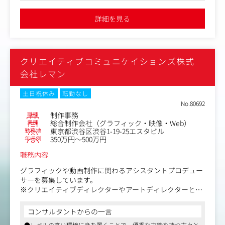
●巳年の昨年は100万人以上の参拝客を集め、東北地方でNO1の参
〈具体的な業務〉
拝客を集めています
詳細を見る
・ 企画立案・改善提案-新しい行事・参拝体験の企画提案/
参拝者満足度向上のための改善案検討/アンケート集計や
データ分析
・行事・祭典の企画運営サポート-初詣・夏詣・秋詣・花
クリエイティブコミュニケイションズ株式
まつりなど年間行事の企画補助/当日の運営サポート（準
備・設営・後片付け）/出店者・関係者との調整業務
会社レマン
・ 広報・PR業務-SNS・Webサイトの更新、情報発信/ポス
ター・チラシなど広報物の制作補助メディア取材対応のサ
土日祝休み
転勤なし
ポート※SNS運用による集客にも積極的に関われます
No.80692
・ 事務業務、運営補助-書類、データ管理業務/神社運営に
職種
制作事務
必要な業務全般
業種
総合制作会社（グラフィック・映像・Web）
※その他付随する業務
勤務地
東京都渋谷区渋谷1-19-25エスタビル
年収例
350万円～500万円
職務内容
グラフィックや動画制作に関わるアシスタントプロデュー
サーを募集しています。
※クリエイティブディレクターやアートディレクターと連
携して業務を行っていただきます。
コンサルタントからの一言
主な業務：
●レベルの高い環境に身を置くことで、優秀な才能を持つ方々と