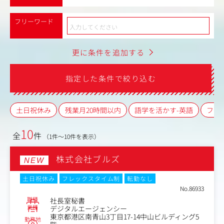
フリーワード
更に条件を追加する
指定した条件で絞り込む
土日祝休み
残業月20時間以内
語学を活かす-英語
フレ
10
全
件
（1件～10件を表示）
株式会社ブルズ
NEW
土日祝休み
フレックスタイム制
転勤なし
No.86933
職種
社長室秘書
業種
デジタルエージェンシー
東京都港区南青山3丁目17-14中山ビルディング5
勤務地