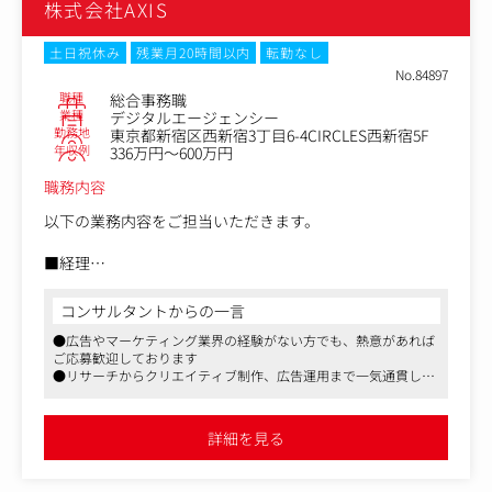
株式会社AXIS
・契約書のひな型管理・製本・ファイリング
・契約書の一次チェック（内容確認の補助）
・電子契約（例：クラウドサイン等）の操作
土日祝休み
残業月20時間以内
転勤なし
・取締役会・株主総会関連の書類準備補助
No.84897
・法務顧問との連絡サポート
職種
総合事務職
■総務
業種
デジタルエージェンシー
勤務地
東京都新宿区西新宿3丁目6-4CIRCLES西新宿5F
・備品・消耗品の発注・管理
年収例
336万円～600万円
・オフィス環境の整備（座席管理、清掃対応など）
・社内ルールやマニュアルの整備
職務内容
・社内イベントや行事のサポート
・郵送・来客・電話対応
以下の業務内容をご担当いただきます。
■経理
・請求書の受領・発行・管理
・経費精算の確認
コンサルタントからの一言
・支払処理・入金管理
●広告やマーケティング業界の経験がない方でも、熱意があれば
・会計ソフト（MF会計）への入力補助
ご応募歓迎しております
・月次・年次の決算サポート
●リサーチからクリエイティブ制作、広告運用まで一気通貫して
■労務
社内で行っています
・勤怠データの確認・集計（例：freee人事労務）
●案件拡大による増員の募集です
・給与計算の補助
詳細を見る
・入退社手続き・社会保険の申請補助
・労務管理資料の整備（就業規則など）
・社労士との連携サポート