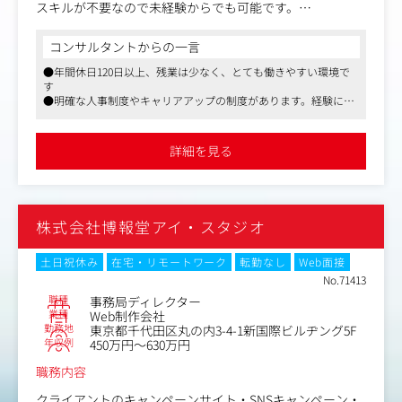
スキルが不要なので未経験からでも可能です。
※将来的には、ITスキルを活かした開発系職域（外部ベン
ダーコントロールやBIツールの開発など）、全社のIT戦略
コンサルタントからの一言
企画等の幅広いキャリアステップがございます。
●年間休日120日以上、残業は少なく、とても働きやすい環境で
・商品、販促物、キャンペーンなどマスタ管理全般
す
・企画・マーケティング部署などの社内各現場のヒアリン
●明確な人事制度やキャリアアップの制度があります。経験によ
グ～ニーズ調整
っては業界水準よりも高めの年収提示がされると思います
・キャンペーンをお送りする顧客リストの抽出条件決め、
●中途入社の社員も多く、馴染みやすい環境です
条件設定、抽出後のチェック など
詳細を見る
※開発実務はベンダー、社内にもベンダーコントロールを
行う社員を配置しております。
＜開発業務無し＞
株式会社博報堂アイ・スタジオ
本質の重要業務に注力するため、社内で上流工程を行い、
以降をベンダー活用で対応しています。そのため、開発の
ディレクション実務を中心に磨くことができます。
土日祝休み
在宅・リモートワーク
転勤なし
Web面接
No.71413
＜NW/インフラのスペシャリストへ＞
職種
事務局ディレクター
インフラの保守運用だけでなく、基幹システムの環境改善
業種
Web制作会社
勤務地
東京都千代田区丸の内3-4-1新国際ビルヂング5F
など、要件定義～運用まで裁量もってご活躍いただきま
年収例
450万円～630万円
す。
職務内容
＜好立地/私服勤務＞
西鉄天神駅から徒歩7分、2020年移転のデザインオフィス
クライアントのキャンペーンサイト・SNSキャンペーン・