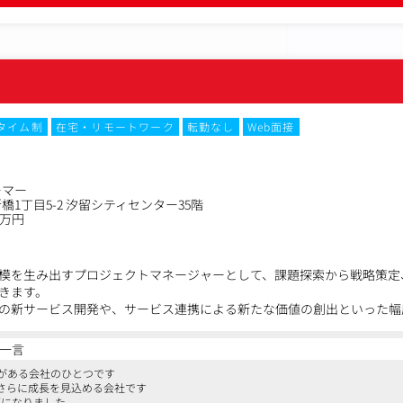
決定のための情報収集・分析
の折衝、調整（例：金融庁、日本証券業協会）
諸規則改正、競合分析）・部門長が定めたその他の業務 等
タイム制
在宅・リモートワーク
転勤なし
Web面接
ーマー
1丁目5-2 汐留シティセンター35階
0万円
模を生み出すプロジェクトマネージャーとして、課題探索から戦略策定、
きます。
の新サービス開発や、サービス連携による新たな価値の創出といった幅
事業拡大や社会貢献性の高さを実感できるポジションです。
一言
いがある会社のひとつです
立案/ビジネスインパクト創出までのシナリオ策定
さらに成長を見込める会社です
ダーやサービスと連携した中長期シナリオ/ビジネス検討
題になりました