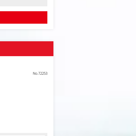
ルディング
No.72253
して裁量を持って取り組
エンジニアリング組織と