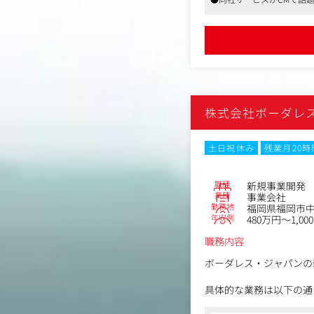
・課題設定/定量定性分
・計画のモニタリングお
・経営チームとの議論や
・営業/ファイナンス/
・新規立案・改善施策の
【求められる役割】
・自社のアセットを存分
株式会社ボーダレ
・社内外の関連部門/パ
・『現場・現物・現実』
土日祝休み
残業月20
【やりがい・魅力】
・立ち上がったばかりの
・急成長&急拡大中の事
職種
新規事業開発
むことができます。
業種
事業会社
・多様な課題に対して、
勤務地
福岡県福岡市中央
年収例
480万円～1,00
連動した事業開発も積極
職務内容
ボーダレス・ジャパンの
具体的な業務は以下の通
・新規事業プランニング