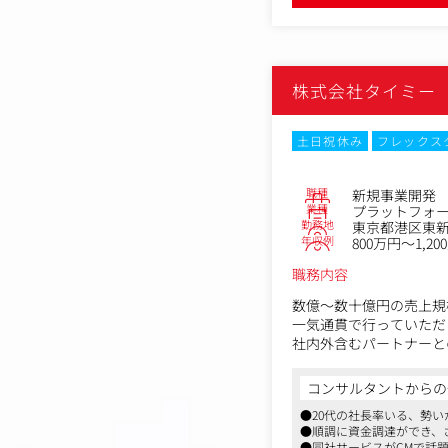
・その他、経営陣の意思
■経営企画・事業開発
・新規事業の開発
株式会社タイミー
・金融当局・業界団体と
・業界動向の把握（法令
土日祝休み
フレックス
職種
新規事業開発
業種
プラットフォ
勤務地
東京都港区東新橋
年収例
800万円～1,20
職務内容
数億～数十億円の売上規
一気通貫で行っていただ
社内外含むパートナーと
ご担当いただきます。 
コンサルタントからの
【具体的な業務内容】
●20代の社長率いる、勢
・マーケット分析/戦略
●順調に資金調達ができ、
・社内外のステークホル
●同社サービスがCMで話