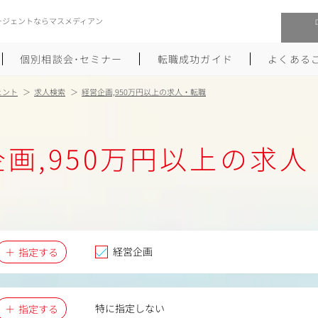
ージェントならマスメディアン
個別相談会･セミナー
転職成功ガイド
よくある
ェント
求人検索
経営企画,950万円以上の求人・転職
転職活動を始めるにあたり
メーカー・事業会社への転職
画,950万円以上の求
履歴書のつくり方
大手広告会社への転職
職務経歴書のつくり方
エグゼクティブ転職
ポートフォリオのつくり方
しゅふクリ･ママクリ転職
面接対策
年収アップ転職
経営企画
指定する
未経験から広告業界への転職
Uターン･Iターン転職
特に指定しない
指定する