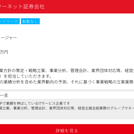
ターネット証券会社
ートワーク
転勤なし
ネージャー
0万円
業方針の策定・戦略立案、事業分析、管理会計、業界団体対応等、経営
）を担当していただきます。
の業績分析を含めた業界動向の予測、それに基づく事業戦略の立案業務
との連携業務のチームを統括し、主体的に推進していただきます。
一言
中で業績を伸ばしているITサービス企業です
ー（課長相当）として、社内外関係部署との調整やチームメンバー（5
略立案、事業分析、管理会計、業界団体対応等、経営企画全般業務のグループマネ
策定、推進、レビュー
っている企業なので、キャリア形成に大きくプラスになると思います
とグループ宛・当社経営陣宛て報告
向け決算説明会
詳細を見る
理