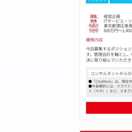
土日祝休み
フレックス
職種
経営企画
業種
ITサービス・
勤務地
東京都港区南青山1
年収例
600万円～1,40
職務内容
今回募集するポジション
す。管理会計を軸とし、
決に取り組んでいただき
・グループ全体の予算策
コンサルタントからの
・月次の事業実績に関す
●「ChatWork」は、
・月次業務の仕組み化・
●中長期的には、クラウド
・経営戦略・事業計画の
ス（カネ）」など、さまざ
・取締役会、経営会議等
指しており、新規事業開発
・経理や各事業部との連
●同社の成長性、野望に共
変更の範囲：部署異動等