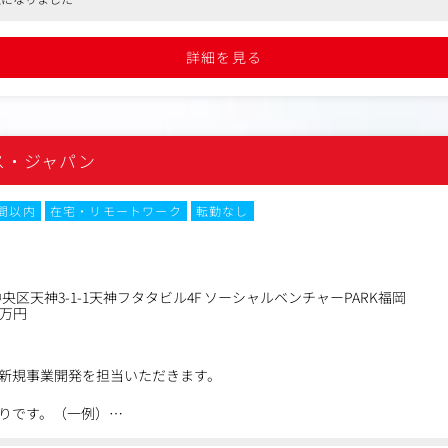
析/仮説に基づいた各施策の企画/方向性の検討
よび計画達成のための施策推進やマネジメント
ゴール設定
詳細を見る
プロダクト/マーケティングなどに携わる複数メンバーの統率やチームビ
実行と実行ディレクション
に活用いただき0→1で新規事業創出を実現
ス・ジャパン
ートナーと連携した新規施策の企画立案から方向性検討
を重視した、プロジェクトマネジメント・ディレクション業務
時間以内
在宅・リモートワーク
転勤なし
部署で、大きな決裁権と責任感を持って働けます。
業・組織において、新規事業戦略設計から現場への落とし込みまで一貫
施策を投入し改善の成果を残しやすいフェーズにある組織であり、また
区天神3-1-1天神フタタビル4F ソーシャルベンチャーPARK福岡
0万円
的に推進可能です。
新規事業開発を担当いただきます。
りです。（一例）