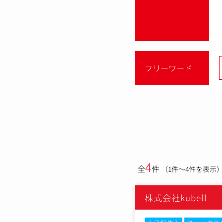
フリーワード
4
全
件
（1件～4件を表示
株式会社kubell