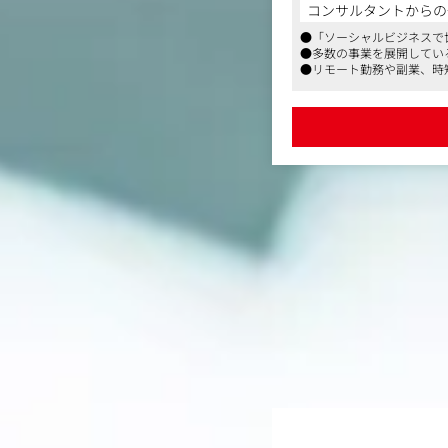
・事業戦略策定
コンサルタントからの
・収支計画策定
●「ソーシャルビジネスで
・ユーザーヒアリング
●多数の事業を展開してい
・Webマーケティング（
●リモート勤務や副業、時
・バナーやLPのワイヤ
・WEBサイト改善
・営業資料作成、クライ
・カスタマーサポート
・サービス開発
【仕事内容（変更の範囲