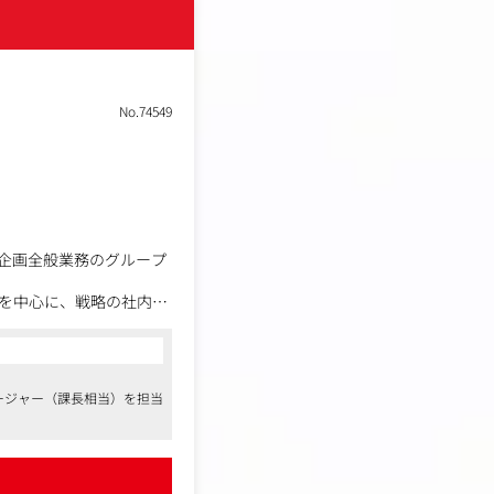
No.74549
企画全般業務のグループ
を中心に、戦略の社内外
名程度）の統括
ージャー（課長相当）を担当