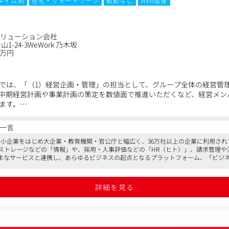
タイム制
在宅・リモートワーク
転勤なし
Web面接
ソリューション会社
-24-3WeWork 乃木坂
0万円
では、「（1）経営企画・管理」の担当として、グループ全体の経営管
中期経営計画や事業計画の策定を数値面で推進いただくなど、経営メン
ます。
定、実績管理（管理会計）
一言
る報告（予算・見通しとの差異分析、事業KPI進捗等）
現在中小企業をはじめ大企業・教育機関・官公庁と幅広く、36万社以上の企業に利用さ
改善
ストレージなどの「情報」や、採用・人事評価などの「HR（ヒト）」、請求管理や
策定（主に数値面でのサポート）
まなサービスと連携し、あらゆるビジネスの起点となるプラットフォーム、「ビジ
の運営サポート
や周辺サービスとの提携やM&Aなども積極的に行っています
携等
感を得た優秀なメンバーがすでに多数参画。日々刺激を受ける環境がここにありま
詳細を見る
により同社業務全般へ変更する場合があります（出向含む）