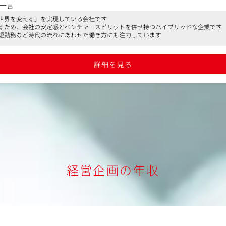
一言
世界を変える」を実現している会社です
るため、会社の安定感とベンチャースピリットを併せ持つハイブリッドな企業です
SEO、アフィリエイト、広告など）
短勤務など時代の流れにあわせた働き方にも注力しています
ーフレーム作成、制作ディレクション
アント営業
詳細を見る
）】会社の定める業務
経営企画の年収