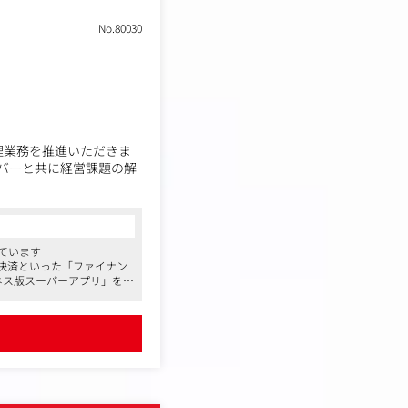
No.80030
理業務を推進いただきま
バーと共に経営課題の解
れています
決済といった「ファイナン
ネス版スーパーアプリ」を目
す