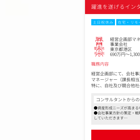
躍進を遂げるイン
土日祝休み
在宅・リモ
職種
経営企画部マ
業種
事業会社
勤務地
東京都港区
年収例
690万円～1,30
職務内容
経営企画部にて、会社事
マネージャー（課長相当
特に、自社及び競合他社
への発信や同社グループ
コンサルタントからの
【主な業務内容】
●資産形成ニーズが高まる
以下の業務チームリーダ
●会社事業方針の策定・戦
していただきます
■事業計画・経営計画の
●新たな取組も積極的に行
・KPI、予算等の策定
・アナリスト・メディア
・管理会計業務の運営管