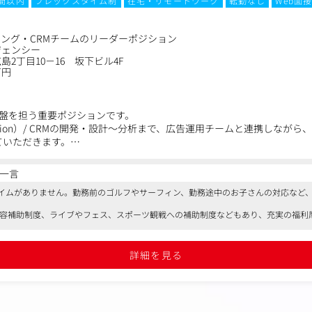
時間以内
フレックスタイム制
在宅・リモートワーク
転勤なし
Web面
ング・CRMチームのリーダーポジション
ジェンシー
2丁目10－16 坂下ビル4F
万円
盤を担う重要ポジションです。
Automation）/ CRMの開発・設計～分析まで、広告運用チームと連携しな
ていただきます。
一言
の理解や業務フローの把握からスタートし、その後はリーダーとして以
イムがありません。勤務前のゴルフやサーフィン、勤務途中のお子さんの対応など
美容補助制度、ライブやフェス、スポーツ観戦への補助制度などもあり、充実の福利
開発・設計（中心業務）
%以上の高い実績を誇る企業です。
仕様策定
計・最適化
詳細を見る
連携などのオートメーション構築
リングの設計・実装
・ETLなど）の改善