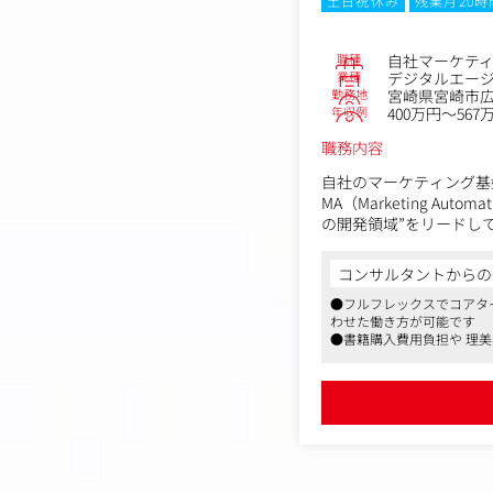
土日祝休み
残業月20
職種
自社マーケティ
業種
デジタルエー
勤務地
宮崎県宮崎市広島
年収例
400万円～567
職務内容
自社のマーケティング基
MA（Marketing 
の開発領域”をリードし
＜具体的な業務内容＞
コンサルタントからの
入社後は、既存システム
●フルフレックスでコアタ
します。
わせた働き方が可能です
●書籍購入費用負担や 理
● MA・CRMツールの
●クライアント継続率90
-MA/CRMの要件定義・
-顧客データベースの設
-メール/LINE/広告
-各種シナリオ、スコア
-データの連携基盤（API