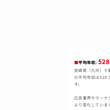
● プロジェクトリード
-チームメンバーのタス
-マーケ/営業/分析チー
-開発ロードマップの策
-ツール・技術選定
● 運用改善・高度化
-顧客行動データの分析
-LTV/CVR向上に向けた
-運用業務の自動化・効
-システム障害時の一次
現場メンバーの声を取り
52
プロダクトを“正しく・
■
平均年収:
宮崎県（九州）で
【変更の範囲】会社の定
の平均年収は52
す。
広告業界やマーケ
より変化していま