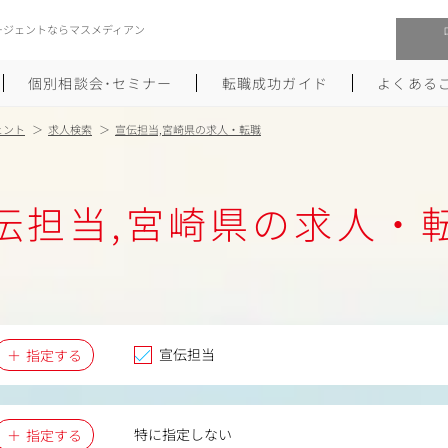
ージェントならマスメディアン
個別相談会･セミナー
転職成功ガイド
よくある
ェント
求人検索
宣伝担当,宮崎県の求人・転職
転職活動を始めるにあたり
メーカー・事業会社への転職
伝担当,宮崎県の求人・
履歴書のつくり方
大手広告会社への転職
職務経歴書のつくり方
エグゼクティブ転職
ポートフォリオのつくり方
しゅふクリ･ママクリ転職
面接対策
年収アップ転職
宣伝担当
指定する
未経験から広告業界への転職
Uターン･Iターン転職
特に指定しない
指定する