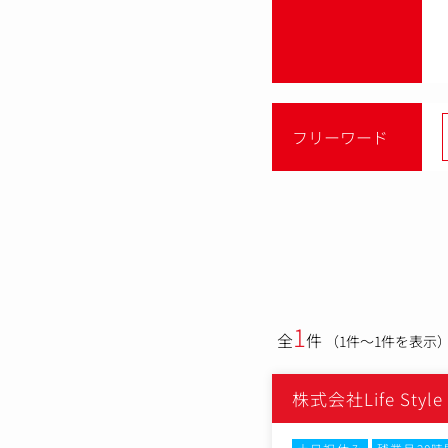
フリーワード
1
全
件
（1件～1件を表示
株式会社Life Style 