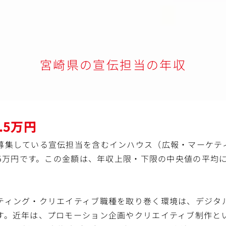
業務
ク管理
ムとの要件調整
定
宮崎県の宣伝担当の年収
施策改善
率化
対応・改善提案
入れながら、
8.5万円
強く・長く”育てていく役割です。
募集している宣伝担当を含むインハウス（広報・マーケテ
める業務
8.5万円です。この金額は、年収上限・下限の中央値の平均
ティング・クリエイティブ職種を取り巻く環境は、デジタル
す。近年は、プロモーション企画やクリエイティブ制作と