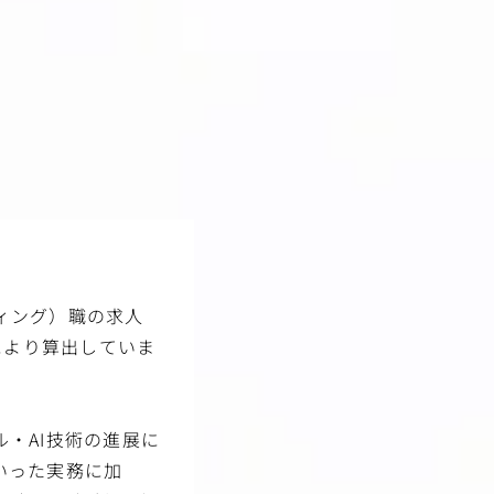
ィング）職の求人
により算出していま
・AI技術の進展に
いった実務に加