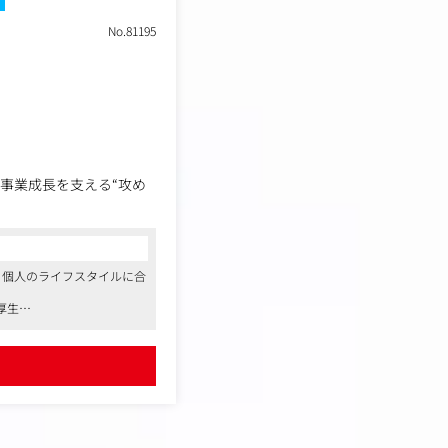
接
No.81195
がら、事業成長を支える“攻め
下の業務を中心にお任せ
、個人のライフスタイルに合
厚生