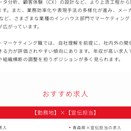
ータ分析、顧客体験（CX）の設計など、より上流工程から
ます。また、業務効率化や表現手法の多様化が進み、メー
企業など、さまざまな業種のインハウス部門でマーケティン
が広がっています。
・マーケティング職では、自社理解を前提に、社内外の関
きる力が評価されやすい傾向にあります。年収が高い求人
や組織横断の調整を担うポジションが多く見られます。
おすすめ求人
【勤務地】
×
【宣伝担当】
求人
青森県×宣伝担当の求人