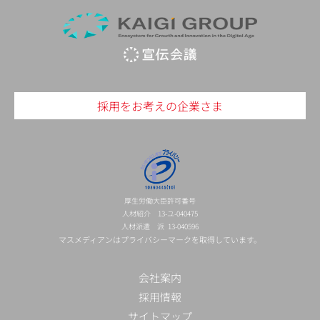
採用をお考えの企業さま
厚生労働大臣許可番号
人材紹介 13-ユ-040475
人材派遣 派 13-040596
マスメディアンはプライバシーマークを取得しています。
会社案内
採用情報
サイトマップ